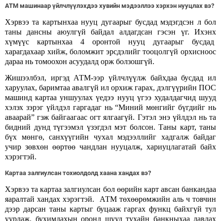
АТМ машинаар үйлчлүүлэхдээ хувийн мэдээллээ хэрхэн нууцлах вэ?
Хэрвээ та картынхаа нууц дугаарыг бусдад мэдэгдсэн л бол
таны дансны аюулгүй байдал алдагдсан гэсэн үг. Ихэнх
хүмүүс картынхаа 4 оронтой нууц дугаарыг бусдад
харагдахаар хийж, боломжит эрсдэлийг тооцолгүй орхисноос
дараа нь томоохон асуудалд орж болзошгүй.
Жишээлбэл, иргэд АТМ-ээр үйлчлүүлж байхдаа бусдад ил
харуулах, баримтаа авалгүй ил орхиж гарах, дэлгүүрийн ПОС
машинд картаа уншуулах үедээ нууц үгээ худалдагчид шууд
хэлэх зэрэг үйлдэл гаргадаг нь “Миний мөнгийг бүгдийг нь
аваарай” гэж байгаагаас огт ялгаагүй. Гэтэл энэ үйлдэл нь та
бидний дунд түгээмэл үзэгдэл мэт болсон. Таны карт, таны
бүх мөнгө, санхүүгийн чухал мэдээллийг хадгалж байдаг
учир зөвхөн өөртөө чандлан нууцалж, хариуцлагатай байх
хэрэгтэй.
Картаа залгиулсан тохиолдолд хаана хандах вэ?
Хэрвээ та картаа залгиулсан бол өөрийн карт авсан банкандаа
яаралтай хандах хэрэгтэй. АТМ төхөөрөмжийн аль ч товчин
дээр дарсан таны картыг буцааж гаргах функц байхгүй тул
уурлаж, бухимдахын оронд шууд тухайн банкныхаа лавлах