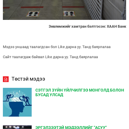
Зөвлөмжийг хамтран бэлтгэсэн: ХААН Банк
Мэдээ уншаад таалагдсан бол Like дарна уу. Танд баярлалаа
Сайт таалагдаж байвал Like дарна уу. Танд баярлалаа
Төстэй мэдээ
СЭТГЭЛ ЗҮЙН ҮЙЛЧИЛГЭЭ МОНГОЛД БОЛОН
БУСАД УЛСАД
ЭРГЭЛЗЭЭТЭЙ МЭДЭЭЛЛИЙГ "АСУУ"