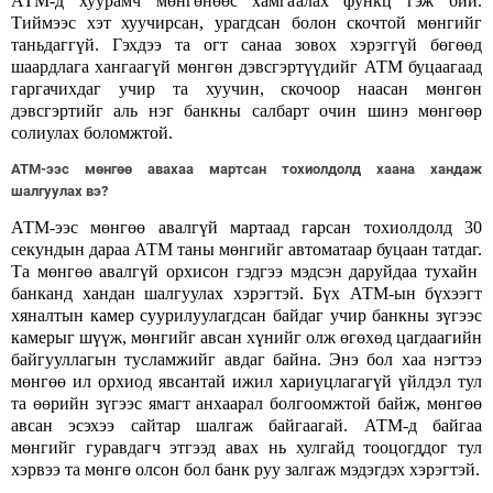
АТМ-д хуурамч мөнгөнөөс хамгаалах функц гэж бий.
Тиймээс хэт хуучирсан, урагдсан болон скочтой мөнгийг
таньдаггүй. Гэхдээ та огт санаа зовох хэрэггүй бөгөөд
шаардлага хангаагүй мөнгөн дэвсгэртүүдийг АТМ буцаагаад
гаргачихдаг учир та хуучин, скочоор наасан мөнгөн
дэвсгэртийг аль нэг банкны салбарт очин шинэ мөнгөөр
солиулах боломжтой.
АТМ-ээс мөнгөө авахаа мартсан тохиолдолд хаана хандаж
шалгуулах вэ?
АТМ-ээс мөнгөө авалгүй мартаад гарсан тохиолдолд 30
секундын дараа АТМ таны мөнгийг автоматаар буцаан татдаг.
Та мөнгөө авалгүй орхисон гэдгээ мэдсэн даруйдаа тухайн
банканд хандан шалгуулах хэрэгтэй. Бүх АТМ-ын бүхээгт
хяналтын камер суурилуулагдсан байдаг учир банкны зүгээс
камерыг шүүж, мөнгийг авсан хүнийг олж өгөхөд цагдаагийн
байгууллагын тусламжийг авдаг байна. Энэ бол хаа нэгтээ
мөнгөө ил орхиод явсантай ижил хариуцлагагүй үйлдэл тул
та өөрийн зүгээс ямагт анхаарал болгоомжтой байж, мөнгөө
авсан эсэхээ сайтар шалгаж байгаагай. АТМ-д байгаа
мөнгийг гуравдагч этгээд авах нь хулгайд тооцогддог тул
хэрвээ та мөнгө олсон бол банк руу залгаж мэдэгдэх хэрэгтэй.