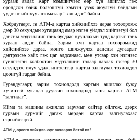
хурааж авдаг. Карт эзэмшигчээс өөр хүн ашиглах гэж
оролдсон байж болзошгүй хэмээн үзэж аюулгүй байдлын
үүднээс ийнхүү автоматаар “залгидаг” байна.
Хоёрдугаарт, та АТМ-д картаа хийснийхээ дараа төхөөрөмж
дээр 30 секундын хугацаанд ямар нэгэн үйлдэл хийгээгүй бол
дансны мэдээллийг тань бусдаас нууцлахын тулд картыг тань
хураан авдаг байна. Зарим хүн картаа төхөөрөмжид
хийснийхээ дараа, мөнгө шилжүүлэх дансны дугаарыг
дэвтрээсээ хайх гэж цаг алдсанаас, мөн утсаар хэн нэгнээс
гүйлгээтэй холбоотой мэдээллийн талаар лавлах гэсээр 30
секундээс илүү удаж, ингэснээр картаа залгиулах тохиолдол
цөөнгүй гардаг байна.
Гуравдугаарт, зарим тохиолдолд картын ашиглах буюу
хүчинтэй хугацаа дууссан тохиолдолд таны картыг АТМ
“залгидаг”.
Иймд та машины ажиллах зарчмыг сайтар ойлгож, дээрх
гурвын дүрмийг дагаж мөрдөн картаа залгиулахаас
сэргийлээрэй.
АТМ-д орлого хийхдээ юуг анхаарах ёстой вэ?