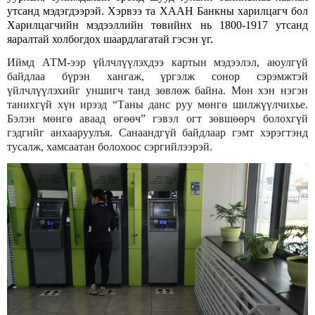
утсанд мэдэгдээрэй. Хэрвээ та ХААН Банкны харилцагч бол
Харилцагчийн мэдээллийн төвийнх нь 1800-1917 утсанд
яаралтай холбогдох шаардлагатай гэсэн үг.
Иймд АТМ-ээр үйлчлүүлэхдээ картын мэдээлэл, аюулгүй
байдлаа бүрэн хангаж, үргэлж сонор сэрэмжтэй
үйлчлүүлэхийг уншигч танд зөвлөж байна. Мөн хэн нэгэн
танихгүй хүн ирээд “Таны данс руу мөнгө шилжүүлчихье.
Бэлэн мөнгө аваад өгөөч” гэвэл огт зөвшөөрч болохгүй
гэдгийг анхааруулъя. Санаандгүй байдлаар гэмт хэрэгтэнд
тусалж, хамсаатан болохоос сэргийлээрэй.