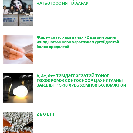
ЧАТБОТООС НЯГТЛААРАЙ
Жирэмснээс хамгаалах 72 цагийн эмийг
жилд нэгээс олон хэрэглэвэл үргүйдэлтэй
болох эрсдэлтэй
А, А+, А++ ТЭМДЭГЛЭГЭЭТЭЙ ТОНОГ
ТӨХӨӨРӨМЖ СОНГОСНООР ЦАХИЛГААНЫ
ЗАРДЛЫГ 15-30 ХУВЬ ХЭМНЭХ БОЛОМЖТОЙ
Z E O L I T