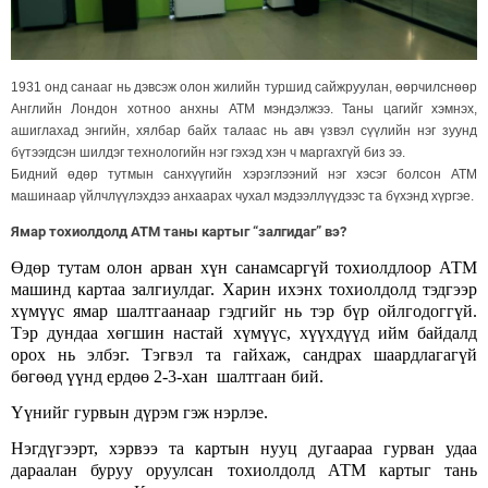
1931 онд санааг нь дэвсэж олон жилийн туршид сайжруулан, өөрчилснөөр
Английн Лондон хотноо анхны АТМ мэндэлжээ. Таны цагийг хэмнэх,
ашиглахад энгийн, хялбар байх талаас нь авч үзвэл сүүлийн нэг зуунд
бүтээгдсэн шилдэг технологийн нэг гэхэд хэн ч маргахгүй биз ээ.
Бидний өдөр тутмын санхүүгийн хэрэглээний нэг хэсэг болсон АТМ
машинаар үйлчлүүлэхдээ анхаарах чухал мэдээллүүдээс та бүхэнд хүргэе.
Ямар тохиолдолд АТМ таны картыг “залгидаг” вэ?
Өдөр тутам олон арван хүн санамсаргүй тохиолдлоор АТМ
машинд картаа залгиулдаг. Харин ихэнх тохиолдолд тэдгээр
хүмүүс ямар шалтгаанаар гэдгийг нь тэр бүр ойлгодоггүй.
Тэр дундаа хөгшин настай хүмүүс, хүүхдүүд ийм байдалд
орох нь элбэг. Тэгвэл та гайхаж, сандрах шаардлагагүй
бөгөөд үүнд ердөө 2-3-хан шалтгаан бий.
Үүнийг гурвын дүрэм гэж нэрлэе.
Нэгдүгээрт, хэрвээ та картын нууц дугаараа гурван удаа
дараалан буруу оруулсан тохиолдолд АТМ картыг тань