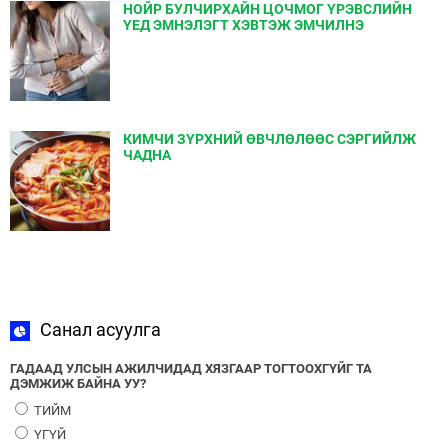
НОЙР БУЛЧИРХАЙН ЦОЧМОГ ҮРЭВСЛИЙН
ҮЕД ЭМНЭЛЭГТ ХЭВТЭЖ ЭМЧИЛНЭ
КИМЧИ ЗҮРХНИЙ ӨВЧЛӨЛӨӨС СЭРГИЙЛЖ
ЧАДНА
Санал асуулга
ГАДААД УЛСЫН АЖИЛЧИДАД ХЯЗГААР ТОГТООХГҮЙГ ТА
ДЭМЖИЖ БАЙНА УУ?
ТИЙМ
ҮГҮЙ