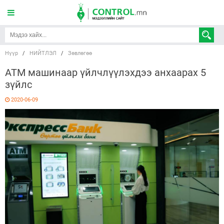
Нүүр
/
НИЙТЛЭЛ
/
Зөвлөгөө
АТМ машинаар үйлчлүүлэхдээ анхаарах 5
зүйлс
2020-06-09