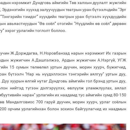
задын нэрэмжит Дундговь аймгийн Төв халхын дуулалт жүжгийн
”, Эрдэнэтийн хүүхэд залуучуудын театрын уран бүтээлчдийн “Эрт
Тэнгэрийн тэмдэг” хүүхдийн театрын уран бүтээлч хүүхдүүдийн
ын авьяастнуудын “Өв соёл” отогийн “Нүүдлийн өв соёл” дөрвөн
у” зэрэг урлагийн тоглолт боллоо.
 дуучин Ж.Дорждагва, Н.Норовбанзад нарын нэрэмжит Их газрын
Ардын жүжигчин А.Дашпэлжээ, Ардын жүжигчин А.Нэргүй, УГЖ
гийн 15 сумын төлөөлөл уртын дуучин, морин хуурч, бүжигчид,
ан бүтээлч "Нар нь нүүдэллэсэн тэнгэрийн аялгуу" уртын дуу,
 Дуу хуурын өлгий нутаг Дундговь аймгийн гол брэнд уртын дуу,
лон нийтэд түгээн дэлгэрүүлэх, өвлүүлж уламжлуулах, аялал
буутивийн наран" урлагийн их наадамд тус аймгийн сумд 80-150
өв Мандалговиос 700 гаруй дуучин, морин хуурч, урлаг соёлын
3200 орчим урлагийнхан болон зохион байгуулагчид их наадмын