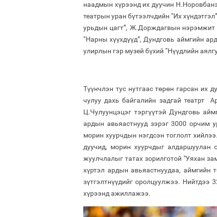
наадмын хүрээнд их дуучин Н.Норовбан
театрын уран бүтээлчдийн “Их хүндэтгэл
урьдын цагт”, Ж.Дорждагвын нэрэмжит ”
“Нарны хүүхдүүд”, Дундговь аймгийн ард
улирлын гэр музей бүхий “Нүүдлийн аялгу
Түүнчлэн тус нутгаас төрөн гарсан их
чулуу дахь байгалийн задгай театрт 
Ц.Чулуунцэцэг тэргүүтэй Дундговь айм
ардын авьяастнууд зэрэг 3000 орчим ур
морин хуурчдын нэгдсэн тоглолт хийлээ.
дуучид, морин хуурчдыг алдаршуулан о
жуулчлалыг татах зорилготой "Уяхан зам
хүртэл ардын авьяастнуудаа, аймгийн т
зүтгэлтнүүдийг оролцуулжээ. Нийтдээ 
хүрээнд ажиллажээ.