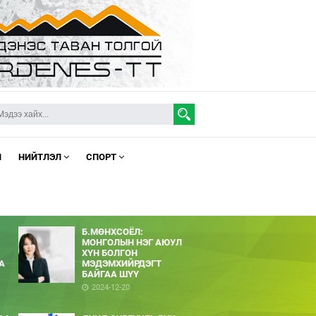
Л
НИЙТЛЭЛ
СПОРТ
Б.МӨНХСОЁЛ:
МОНГОЛЫН НЭГ АЮУЛ
ХҮН БОЛГОН
А
МЭДЭМХИЙРДЭГТ
БАЙГАА ШҮҮ
2024-12-20