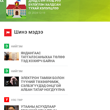
АА
ДУНД СУРГУУЛЬ РУУ
БҮЛЭГЛЭН ХАЛДСАН
ТУХАЙ ХЭЛЭЛЦЛЭЭ
2024-12-19
Шинэ мэдээ
Э
НИЙГЭМ
ЯНДАНГААС
ТАТГАЛЗСАНЫХАА ТӨЛӨӨ
ТЭД ХОХИРЧ БАЙНА
Э
НИЙГЭМ
ЭЛЕКТРОН ТАМХИ БОЛОН
ТҮҮНИЙ ТӨХӨӨРӨМЖ,
СЭЛБЭГҮҮДЭД ОНЦГОЙ
АЛБАН ТАТАР НОГДУУЛНА
У
УЛС ТӨР
УТААНЫ АСУУДЛААР