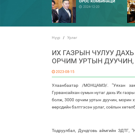
ОРОС КОМБИНАЦИ
2024-12-20
Нүүр
/
Урлаг
ИХ ГАЗРЫН ЧУЛУУ ДАХЬ
ОРЧИМ УРТЫН ДУУЧИН,
2023-08-15
Улаанбаатар /МОНЦАМЭ/. “Уяхан за
Гурвансайхан сумын нутаг дахь Их газры
болж, 3000 орчим уртын дуучин, морин х
өөрсдийн бэлтгэсэн урлаг, соёлын хөтөл
Тодруулбал, Дундговь аймгийн ЗДТГ, “