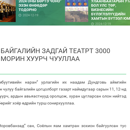
2024 ОНЫ БӨРТЭ ЧОНО"
УЛААНБААТАРЫН УТ
ЭЗЭН ӨНӨӨДӨР
БОЛ УЛС ТӨР,
ТОДОРНО
БИЗНЕСИЙН
БҮЛЭГЛЭЛҮҮДИЙН
2024-12-19
ХАМТЫН БҮТЭЭЛ ЮМ
2024-12-19
 БАЙГАЛИЙН ЗАДГАЙ ТЕАТРТ 3000
 МОРИН ХУУРЧ ЧУУЛЛАА
мбуутивийн наран” урлагийн их наадам Дундговь аймгийн
н чулуу байгалийн цогцолборт газарт наймдугаар сарын 11, 12-нд
уурч, ардын авьяастнууд оролцож, хуран цугларсан олон нийтэд
бөрийг хоёр өдрийн турш сонирхууллаа.
Норовбанзад” сан, Соёлын яам хамтран зохион байгуулсан тус