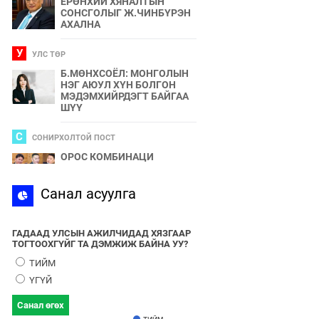
ЕРӨНХИЙ ХЯНАЛТЫН
СОНСГОЛЫГ Ж.ЧИНБҮРЭН
АХАЛНА
У
УЛС ТӨР
Б.МӨНХСОЁЛ: МОНГОЛЫН
НЭГ АЮУЛ ХҮН БОЛГОН
МЭДЭМХИЙРДЭГТ БАЙГАА
ШҮҮ
С
СОНИРХОЛТОЙ ПОСТ
ОРОС КОМБИНАЦИ
С
Санал асуулга
СПОРТ
2024 ОНЫ БӨРТЭ ЧОНО"
ЭЗЭН ӨНӨӨДӨР ТОДОРНО
ГАДААД УЛСЫН АЖИЛЧИДАД ХЯЗГААР
ТОГТООХГҮЙГ ТА ДЭМЖИЖ БАЙНА УУ?
У
УЛС ТӨР
ТИЙМ
УЛААНБААТАРЫН УТАА БОЛ
ҮГҮЙ
УЛС ТӨР, БИЗНЕСИЙН
БҮЛЭГЛЭЛҮҮДИЙН
Санал өгөх
ХАМТЫН БҮТЭЭЛ ЮМ
ТИЙМ