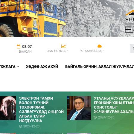
08.07
USA ДОЛЛАР
УЛААНБААТАР
БААСАН
АЛЖЛАГА
ХӨДӨӨ АЖ АХУЙ
БАЙГАЛЬ ОРЧИН, АЯЛАЛ ЖУУЛЧЛА
ЭЛЕКТРОН ТАМХИ
УТААНЫ АСУУДЛААР
БОЛОН ТҮҮНИЙ
ЕРӨНХИЙ ХЯНАЛТЫН
ТӨХӨӨРӨМЖ,
СОНСГОЛЫГ
СЭЛБЭГҮҮДЭД ОНЦГОЙ
Ж.ЧИНБҮРЭН АХАЛН
АЛБАН ТАТАР
2024-12-20
НОГДУУЛНА
2024-12-20