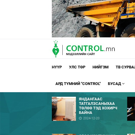
НҮҮР
УЛС ТӨР
НИЙГЭМ
ТВ СУРВ
АРД ТҮМНИЙ "CONTROL"
БУСАД
ЯНДАНГААС
ТАТГАЛЗСАНЫХАА
ТӨЛӨӨ ТЭД ХОХИРЧ
БАЙНА
2024-12-20