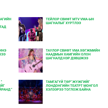
ЛАГИЙН
ТЕЙЛОР СВИФТ MTV VMA-ЫН
ШАГНАЛЫГ ХҮРТЛЭЭ
ТАД
ИНЭ
ТАУЛОР СВИФТ VMA ХӨГЖМИЙН
ЖЭЭ
НААДМЫН ХАМГИЙН ОЛОН
ШАГНАЛД НЭР ДЭВШЖЭЭ
"
ТАМГАГҮЙ ТӨР" ЖҮЖГИЙГ
ИЙГ
ЛОНДОНГИЙН ТЕАТРТ МОНГОЛ
ЙРАНД "
ХЭЛЭЭРЭЭ ТОГЛОЖ БАЙНА