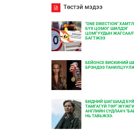
Төстэй мэдээ
"ONE DIRECTION" ХАМТ
БҮХ ЦОМОГ ШИЛДЭГ
ЦОМГУУДЫН ЖАГСААЛ
БАГТЖЭЭ
БЕЙОНСЕ ВИСКИНИЙ Ш
БРЭНДЭЭ ТАНИЛЦУУЛ
БИДНИЙ ШАГШААД БУЙ 
ТАМГАГҮЙ ТӨР" ЖҮЖГ
АНГЛИЙН СУДЛААЧ "БА
НЬ ТАВЬЖЭЭ.