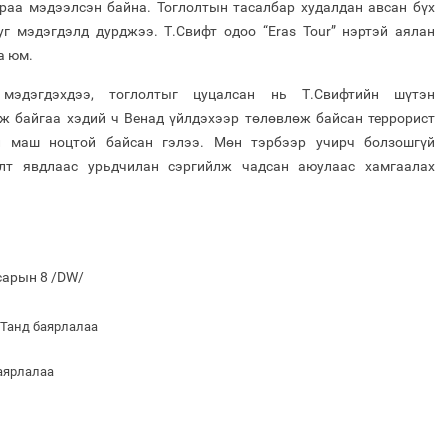
араа мэдээлсэн байна. Тоглолтын тасалбар худалдан авсан бүх
уг мэдэгдэлд дурджээ. Т.Свифт одоо “Eras Tour” нэртэй аялан
аа юм.
мэдэгдэхдээ, тоглолтыг цуцалсан нь Т.Свифтийн шүтэн
ж байгаа хэдий ч Венад үйлдэхээр төлөвлөж байсан террорист
л маш ноцтой байсан гэлээ. Мөн тэрбээр учирч болзошгүй
лт явдлаас урьдчилан сэргийлж чадсан аюулаас хамгаалах
сарын 8 /DW/
 Танд баярлалаа
баярлалаа