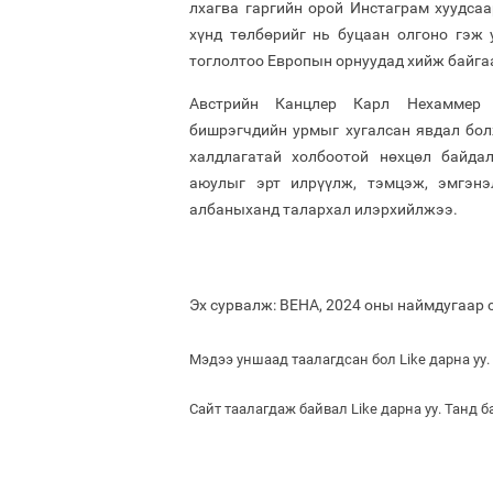
лхагва гаргийн орой Инстаграм хуудса
хүнд төлбөрийг нь буцаан олгоно гэж 
тоглолтоо Европын орнуудад хийж байг
Австрийн Канцлер Карл Нехаммер 
бишрэгчдийн урмыг хугалсан явдал бол
халдлагатай холбоотой нөхцөл байда
аюулыг эрт илрүүлж, тэмцэж, эмгэнэ
албаныханд талархал илэрхийлжээ.
Эх сурвалж: ВЕНА, 2024 оны наймдугаар 
Мэдээ уншаад таалагдсан бол Like дарна уу.
Сайт таалагдаж байвал Like дарна уу. Танд 