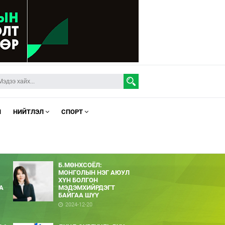
Л
НИЙТЛЭЛ
СПОРТ
Б.МӨНХСОЁЛ:
МОНГОЛЫН НЭГ АЮУЛ
ХҮН БОЛГОН
А
МЭДЭМХИЙРДЭГТ
БАЙГАА ШҮҮ
2024-12-20