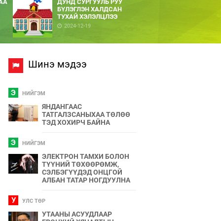
АА
ДУНД СУРГУУЛЬ РУУ
БҮЛЭГЛЭН ХАЛДСАН
ТУХАЙ ХЭЛЭЛЦЛЭЭ
2024-12-19
Шинэ мэдээ
Э
НИЙГЭМ
ЯНДАНГААС
ТАТГАЛЗСАНЫХАА ТӨЛӨӨ
ТЭД ХОХИРЧ БАЙНА
Э
НИЙГЭМ
ЭЛЕКТРОН ТАМХИ БОЛОН
ТҮҮНИЙ ТӨХӨӨРӨМЖ,
СЭЛБЭГҮҮДЭД ОНЦГОЙ
АЛБАН ТАТАР НОГДУУЛНА
У
УЛС ТӨР
УТААНЫ АСУУДЛААР