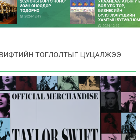
2024 ОНЫ БӨРТЭ ЧОНО"
УЛААНБААТАРЫН УТ
ЭЗЭН ӨНӨӨДӨР
БОЛ УЛС ТӨР,
ТОДОРНО
БИЗНЕСИЙН
БҮЛЭГЛЭЛҮҮДИЙН
2024-12-19
ХАМТЫН БҮТЭЭЛ ЮМ
2024-12-19
СВИФТИЙН ТОГЛОЛТЫГ ЦУЦАЛЖЭЭ