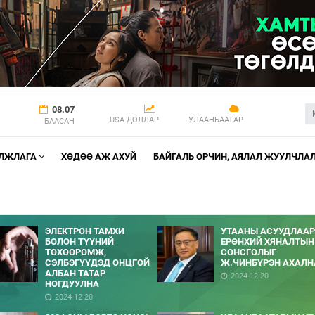
08.07
USA ДОЛЛАР
УЛААНБААТАР
БААСАН
АЛЖЛАГА
ХӨДӨӨ АЖ АХУЙ
БАЙГАЛЬ ОРЧИН, АЯЛАЛ ЖУУЛЧЛА
ЭЛЕКТРОН ТАМХИ
УТААНЫ АСУУДЛААР
БОЛОН ТҮҮНИЙ
ЕРӨНХИЙ ХЯНАЛТЫН
ТӨХӨӨРӨМЖ,
СОНСГОЛЫГ
СЭЛБЭГҮҮДЭД ОНЦГОЙ
Ж.ЧИНБҮРЭН АХАЛН
АЛБАН ТАТАР
2024-12-20
НОГДУУЛНА
2024-12-20