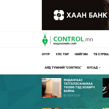
НҮҮР
УЛС ТӨР
НИЙГЭМ
ТВ СУРВ
АРД ТҮМНИЙ "CONTROL"
БУСАД
ЯНДАНГААС
ТАТГАЛЗСАНЫХАА
ТӨЛӨӨ ТЭД ХОХИРЧ
БАЙНА
2024-12-20