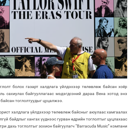
лолт болох газарт халдлага үйлдэхээр төлөвлөж байсан хоёр
уль сахиулах байгууллагаас мэдэгдсэний дараа Вена хотод энэ
 байсан тоглолтуудыг цуцалжээ.
рорист халдлага үйлдэхээр төлөвлөж байсныг аюулаас хамгаалах
лгүй байдлыг хангах үүднээс гурван өдрийн тоглолтыг цуцлахаас
три дахь тоглолтыг зохион байгуулагч “Barracuda Music” компани