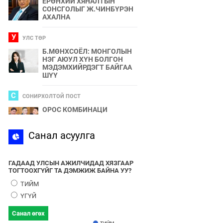
ЕРӨНХИЙ ХЯНАЛТЫН
СОНСГОЛЫГ Ж.ЧИНБҮРЭН
АХАЛНА
У
УЛС ТӨР
Б.МӨНХСОЁЛ: МОНГОЛЫН
НЭГ АЮУЛ ХҮН БОЛГОН
МЭДЭМХИЙРДЭГТ БАЙГАА
ШҮҮ
С
СОНИРХОЛТОЙ ПОСТ
ОРОС КОМБИНАЦИ
С
Санал асуулга
СПОРТ
2024 ОНЫ БӨРТЭ ЧОНО"
ЭЗЭН ӨНӨӨДӨР ТОДОРНО
ГАДААД УЛСЫН АЖИЛЧИДАД ХЯЗГААР
ТОГТООХГҮЙГ ТА ДЭМЖИЖ БАЙНА УУ?
У
УЛС ТӨР
ТИЙМ
УЛААНБААТАРЫН УТАА БОЛ
ҮГҮЙ
УЛС ТӨР, БИЗНЕСИЙН
БҮЛЭГЛЭЛҮҮДИЙН
Санал өгөх
ХАМТЫН БҮТЭЭЛ ЮМ
ТИЙМ