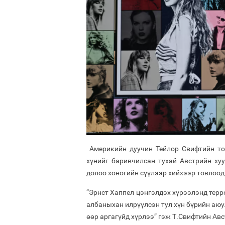
Америкийн дуучин Тейлор Свифтийн тог
хүнийг баривчилсан тухай Австрийн ху
долоо хоногийн сүүлээр хийхээр товлоод
“Эрнст Хаппел цэнгэлдэх хүрээлэнд тер
албаныхан илрүүлсэн тул хүн бүрийн аюу
өөр аргагүйд хүрлээ” гэж Т.Свифтийн Авс