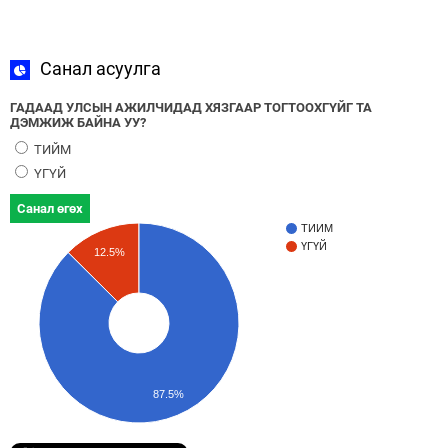
Санал асуулга
ГАДААД УЛСЫН АЖИЛЧИДАД ХЯЗГААР ТОГТООХГҮЙГ ТА
ДЭМЖИЖ БАЙНА УУ?
ТИЙМ
ҮГҮЙ
Санал өгөх
ТИЙМ
ҮГҮЙ
12.5%
87.5%