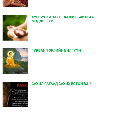
ХҮН БҮР ГАЛЗУУ ЮМ ШИГ БАЙДГАА
МЭДДЭГГҮЙ
ГУРВАН ТӨРЛИЙН БИЛГҮҮН
САХИЛ ЯАГААД САХИХ ЁСТОЙ ВЭ ?