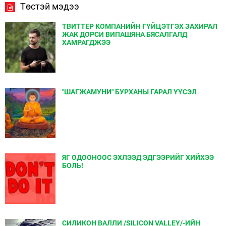
Төстэй мэдээ
ТВИТТЕР КОМПАНИЙН ГҮЙЦЭТГЭХ ЗАХИРАЛ
ЖАК ДОРСИ ВИПАШЯНА БЯСАЛГАЛД
ХАМРАГДЖЭЭ
"ШАГЖАМУНИ" БУРХАНЫ ГАРАЛ ҮҮСЭЛ
ЯГ ОДООНООС ЭХЛЭЭД ЭДГЭЭРИЙГ ХИЙХЭЭ
БОЛЬ!
СИЛИКОН ВАЛЛИ /SILICON VALLEY/-ИЙН