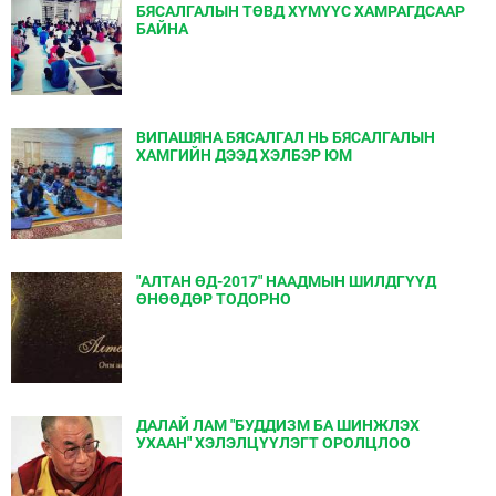
БЯСАЛГАЛЫН ТӨВД ХҮМҮҮС ХАМРАГДСААР
БАЙНА
ВИПАШЯНА БЯСАЛГАЛ НЬ БЯСАЛГАЛЫН
ХАМГИЙН ДЭЭД ХЭЛБЭР ЮМ
"АЛТАН ӨД-2017" НААДМЫН ШИЛДГҮҮД
ӨНӨӨДӨР ТОДОРНО
ДАЛАЙ ЛАМ "БУДДИЗМ БА ШИНЖЛЭХ
УХААН" ХЭЛЭЛЦҮҮЛЭГТ ОРОЛЦЛОО