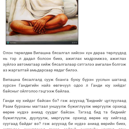
Олон төрөлдөө Випашна бясалгал хийсэн хүн дараа төрлүүдэд
нь тэр л дадал болсон биеэ, ажиглах мэдрэмжээ, ажиглах
зүйлээ автоматаар хийж бясалгалаар сэтгэлээ амгалан болгож
аз жаргалтай амьдарсаар явдаг билээ.
Випашна бясалгалд сууж бханга буюу бүрэн ууслын шатанд
хүрсэн Гандигийн найз өвгөчүүл одоо л Ганди юу хийдэг
байсныг ойлголоо гэцгээж байлаа.
Ганди юу хийдэг байсан бэ? гэж асуухад "Биднийг цуглуулаад
Раам бурханы магтаал уншуулж бүжиглүүлж мөргүүлж орхиод
өөрөө нүдээ аниад суудаг байсан. Тэгээд бид та биднийг
бүжиглүүлж, дуулуулж, мөргүүлж орхиод өөрөө юу хийгээд
суугаад байдаг вэ? гэж асуухад би нүдээ аниад өөрийн биеэ,