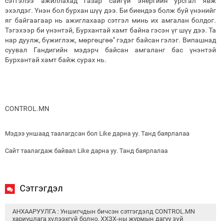
сэтгэлээ ажиллахад газар сайгүй энергийн урсгал явж
эхэлдэг. Үнэн бол бурхан шүү дээ. Би биендээ болж буй үнэнийг
яг байгаагаар нь ажиглахаар сэтгэл минь их амгалан болдог.
Тэгэхээр би үнэнтэй, Бурхантай хамт байна гэсэн үг шүү дээ. Та
нар дуулж, бүжиглэж, мөргөцгөө" гэдэг байсан гэлэг. Випашнад
суувал Гандигийн мэдэрч байсан амгаланг бас үнэнтэй
Бурхантай хамт байж сурах нь.
CONTROL.MN
Мэдээ уншаад таалагдсан бол Like дарна уу. Танд баярлалаа
Сайт таалагдаж байвал Like дарна уу. Танд баярлалаа
Сэтгэгдэл
АНХААРУУЛГА : Уншигчдын бичсэн сэтгэгдэлд CONTROL.MN
хариуцлага хүлээхгүй болно. ХХЗХ-ны журмын дагуу зүй