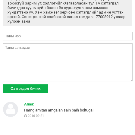
зохисгүй зарим үг, хэллэгийг хязгаарласан тул ТА сэтгэгдэл
бичихдээ хууль зүйн болон ёс суртахууны хэм хэмжээг
хүндэтгэнэ үү. Хэм хэмжээг зөрчсөн сэтгэгдлийг админ устгах
эрхтэй. Сэтгэгдэлтэй холбоотой санал гомдлыг 77008912 утсаар
хүлээн авна
Anaa:
Hamg amitan amgalan sain baih boltugai
2016-09-21