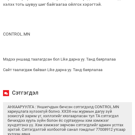
хэлэх тоть шувуу шиг байгаагаа ойлгох хэрэгтэй.
CONTROL.MN
Мэдээ уншаад таалагдсан бол Like дарна уу. Танд баярлалаа
Сайт таалагдаж байвал Like дарна уу. Танд баярлалаа
Сэтгэгдэл
АНХААРУУЛГА : Уншигчдын бичсэн сэтгэгдэлд CONTROL.MN
хариуцлага хүлээхгүй болно. ХХЗХ-ны журмын дагуу зүй
зохисгүй зарим үг, хэллэгийг хязгаарласан тул ТА сэтгэгдэл
бичихдээ хууль зүйн болон ёс суртахууны хэм хэмжээг
хүндэтгэнэ үү. Хэм хэмжээг зөрчсөн сэтгэгдлийг админ устгах
эрхтэй. Сэтгэгдэлтэй холбоотой санал гомдлыг 77008912 утсаар
хүлээн авна