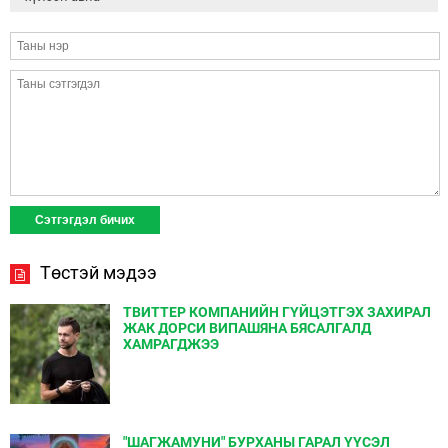
Төстэй мэдээ
ТВИТТЕР КОМПАНИЙН ГҮЙЦЭТГЭХ ЗАХИРАЛ
ЖАК ДОРСИ ВИПАШЯНА БЯСАЛГАЛД
ХАМРАГДЖЭЭ
"ШАГЖАМУНИ" БУРХАНЫ ГАРАЛ ҮҮСЭЛ