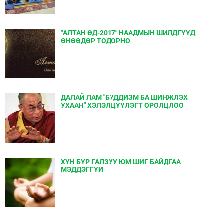
"АЛТАН ӨД-2017" НААДМЫН ШИЛДГҮҮД
ӨНӨӨДӨР ТОДОРНО
ДАЛАЙ ЛАМ "БУДДИЗМ БА ШИНЖЛЭХ
УХААН" ХЭЛЭЛЦҮҮЛЭГТ ОРОЛЦЛОО
ХҮН БҮР ГАЛЗУУ ЮМ ШИГ БАЙДГАА
МЭДДЭГГҮЙ