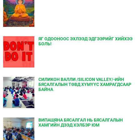
ЯГ ОДООНООС ЭХЛЭЭД ЭДГЭЭРИЙГ ХИЙХЭЭ
БОЛЬ!
СИЛИКОН ВАЛЛИ /SILICON VALLEY/-ИЙН
БЯСАЛГАЛЫН ТӨВД ХҮМҮҮС ХАМРАГДСААР
БАЙНА
ВИПАШЯНА БЯСАЛГАЛ НЬ БЯСАЛГАЛЫН
ХАМГИЙН ДЭЭД ХЭЛБЭР ЮМ