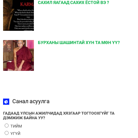
САХИЛ ЯАГААД САХИХ ЁСТОЙ ВЭ ?
БУРХАНЫ ШАШИНТАЙ ХҮН ТА МӨН ҮҮ?
Санал асуулга
ГАДААД УЛСЫН АЖИЛЧИДАД ХЯЗГААР ТОГТООХГҮЙГ ТА
ДЭМЖИЖ БАЙНА УУ?
ТИЙМ
ҮГҮЙ