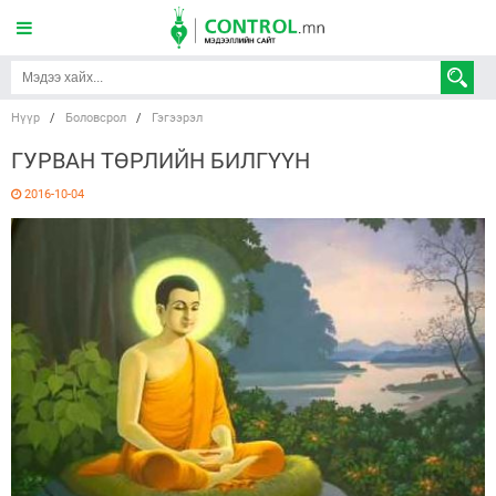
Нүүр
/
Боловсрол
/
Гэгээрэл
ГУРВАН ТӨРЛИЙН БИЛГҮҮН
2016-10-04