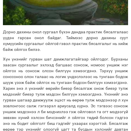
Дорно дахины онол сургаал бүхэн дандаа практик бясалгалаас
үүдэн гарсан онол байдаг. Тиймээс дорно дахины суут
хүмүүсийн сургаалыг ойлгоё гэвэл практик бясалгалыг нь хийж
байж ойлгох билээ.
Хүн үнэнийг гурван шат дамжлагатайгаар ойлгодог. Бурханы
заасан сургаалыг эхлээд багшаас сонсож, номоос уншиж нэг
ойлгох нь сонсож олсон билгүүн хэмээгдэнэ. Тэрхүү уншиж
сонссоноо олон талаас нь логик үндэслэлээс нь тунгаан бодож
шүүж үзэж байж ойлгох нь тунгаан бодсон билгүүн хэмээгдэнэ.
Харин энэ л үнэнийг өөрийн биеэр бясалгаж онож биеэр тулж
мэдэхийг биеэр тулж мэдсэн билгүүн хэмээгдэнэ. Үнэнийг энэ
гурван шатаар дамжуулж эцэст нь өөрөө тулж мэдсэнээр л хүн
зовлонгоос салж гэгээрэл ариусалд хүрнэ. Эс тэгвээс сонсож
уншиж мэдсэнээ л би мэдчихлээ гэж ойлговол та огт мэдээгүй
зөвхөн хүний хэлсэн бичсэнийг л ойлгох төдий болсон гэдгээ
энэ нь бодит ойлголт биш гэдгийг ухаарах хэрэгтэй. Бясалгаж
өөрөө тэр үнэнийг олоогүй цагт та бусдын хэлснийг давтан