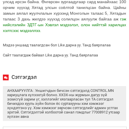
улсад ирсэн байна. Өнгөрсөн зургаадугаар сард манайхаас 100
орчим хүүхэд Хятад улсын соёлтой танилцсан байна. Цайны
замын аялал жуулчлалын хүрээнд Монголын талаас 5, Хятадын
талаас 3 дахь жилдээ хүүхэд солилцон аялуулж байгаа аж
гэж
нийслэлийн ЗДТГ-ын Хэвлэл мэдээлэл, олон нийттэй харилцах
хэлтсээс мэдээллээ.
Мэдээ уншаад таалагдсан бол Like дарна уу. Танд баярлалаа
Сайт таалагдаж байвал Like дарна уу. Танд баярлалаа
Сэтгэгдэл
АНХААРУУЛГА : Уншигчдын бичсэн сэтгэгдэлд CONTROL.MN
хариуцлага хүлээхгүй болно. ХХЗХ-ны журмын дагуу зүй
зохисгүй зарим үг, хэллэгийг хязгаарласан тул ТА сэтгэгдэл
бичихдээ хууль зүйн болон ёс суртахууны хэм хэмжээг
хүндэтгэнэ үү. Хэм хэмжээг зөрчсөн сэтгэгдлийг админ устгах
эрхтэй. Сэтгэгдэлтэй холбоотой санал гомдлыг 77008912 утсаар
хүлээн авна