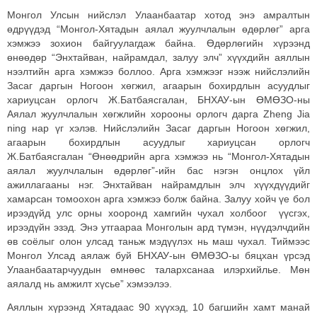
Монгол Улсын нийслэл Улаанбаатар хотод энэ амралтын
өдрүүдэд “Монгол-Хятадын аялал жуулчлалын өдөрлөг” арга
хэмжээ зохион байгуулагдаж байна. Өдөрлөгийн хүрээнд
өнөөдөр “Энхтайван, найрамдал, залуу элч” хүүхдийн аяллын
нээлтийн арга хэмжээ боллоо. Арга хэмжээг нээж нийслэлийн
Засаг даргын Ногоон хөгжил, агаарын бохирдлын асуудлыг
хариуцсан орлогч Ж.Батбаясгалан, БНХАУ-ын ӨМӨЗО-ны
Аялал жуулчлалын хөгжлийн хорооны орлогч дарга Zheng Jia
ning нар үг хэлэв. Нийслэлийн Засаг даргын Ногоон хөгжил,
агаарын бохирдлын асуудлыг хариуцсан орлогч
Ж.Батбаясгалан “Өнөөдрийн арга хэмжээ нь “Монгол-Хятадын
аялал жуулчлалын өдөрлөг”-ийн бас нэгэн онцлох үйл
ажиллагааны нэг. Энхтайван найрамдлын элч хүүхдүүдийг
хамарсан томоохон арга хэмжээ болж байна. Залуу хойч үе бол
ирээдүйд улс орны хооронд хамгийн чухал холбоог үүсгэх,
ирээдүйн эзэд. Энэ утгаараа Монголын ард түмэн, нүүдэлчдийн
өв соёлыг олон улсад таньж мэдүүлэх нь маш чухал. Тиймээс
Монгол Улсад аялаж буй БНХАУ-ын ӨМӨЗО-ы бяцхан үрсэд
Улаанбаатарчуудын өмнөөс талархсанаа илэрхийлье. Мөн
аялалд нь амжилт хүсье” хэмээлээ.
Аяллын хүрээнд Хятадаас 90 хүүхэд, 10 багшийн хамт манай