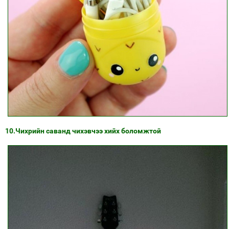
10.Чихрийн саванд чихэвчээ хийх боломжтой