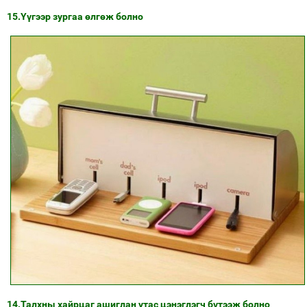
15.Үүгээр зургаа өлгөж болно
14.Талхны хайрцаг ашиглан утас цэнэглэгч бүтээж болно