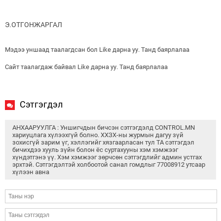
Э.ОТГОНЖАРГАЛ
Мэдээ уншаад таалагдсан бол Like дарна уу. Танд баярлалаа
Сайт таалагдаж байвал Like дарна уу. Танд баярлалаа
Сэтгэгдэл
АНХААРУУЛГА : Уншигчдын бичсэн сэтгэгдэлд CONTROL.MN
хариуцлага хүлээхгүй болно. ХХЗХ-ны журмын дагуу зүй
зохисгүй зарим үг, хэллэгийг хязгаарласан тул ТА сэтгэгдэл
бичихдээ хууль зүйн болон ёс суртахууны хэм хэмжээг
хүндэтгэнэ үү. Хэм хэмжээг зөрчсөн сэтгэгдлийг админ устгах
эрхтэй. Сэтгэгдэлтэй холбоотой санал гомдлыг 77008912 утсаар
хүлээн авна