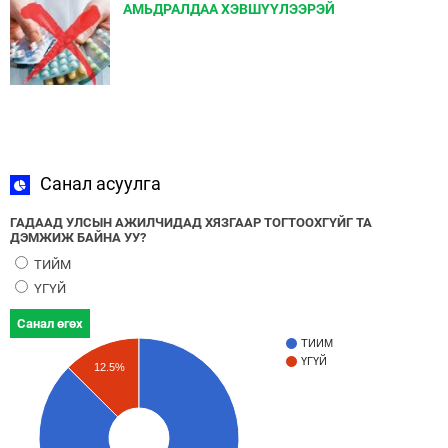
АМЬДРАЛДАА ХЭВШҮҮЛЭЭРЭЙ
Санал асуулга
ГАДААД УЛСЫН АЖИЛЧИДАД ХЯЗГААР ТОГТООХГҮЙГ ТА
ДЭМЖИЖ БАЙНА УУ?
ТИЙМ
ҮГҮЙ
Санал өгөх
ТИЙМ
ҮГҮЙ
12.5%