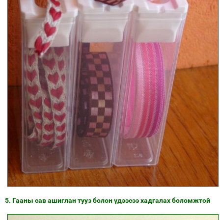
5. Гааны сав ашиглан тууз болон үдээсээ хадгалах боломжтой