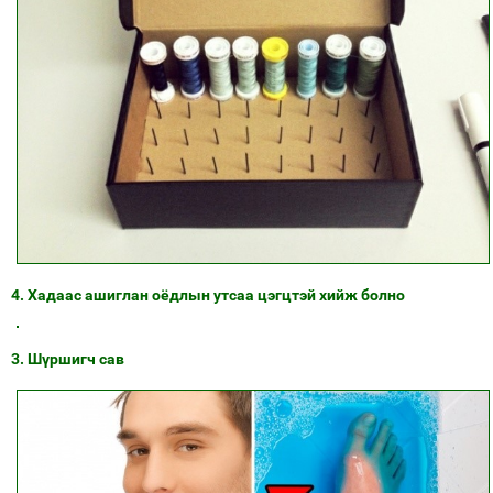
4. Хадаас ашиглан оёдлын утсаа цэгцтэй хийж болно
3. Шүршигч сав