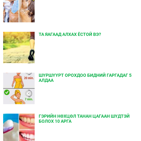
ТА ЯАГААД АЛХАХ ЁСТОЙ ВЭ?
ШҮРШҮҮРТ ОРОХДОО БИДНИЙ ГАРГАДАГ 5
АЛДАА
ГЭРИЙН НӨХЦӨЛ ТАНАН ЦАГААН ШҮДТЭЙ
БОЛОХ 10 АРГА