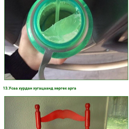
13.Усаа хурдан хугацаанд хөргөх арга