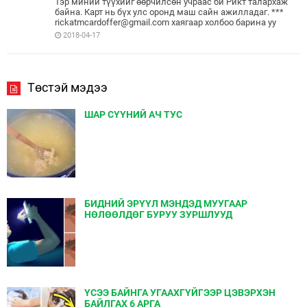
Тэр миний түүхийг өөрчилсөн учраас би Рикт талархаж
байна. Карт нь бүх улс оронд маш сайн ажилладаг. ***
rickatmcardoffer@gmail.com хаягаар холбоо барина уу
2018-04-17
Төстэй мэдээ
ШАР СҮҮНИЙ АЧ ТУС
БИДНИЙ ЭРҮҮЛ МЭНДЭД МУУГААР
НӨЛӨӨЛДӨГ БУРУУ ЗУРШЛУУД
ҮСЭЭ БАЙНГА УГААХГҮЙГЭЭР ЦЭВЭРХЭН
БАЙЛГАХ 6 АРГА