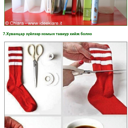
7.Хуванцар зүйлээр номын тавиур хийж болно