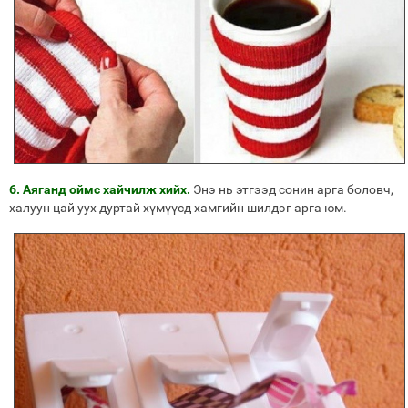
6. Аяганд оймс хайчилж хийх.
Энэ нь этгээд сонин арга боловч,
халуун цай уух дуртай хүмүүсд хамгийн шилдэг арга юм.