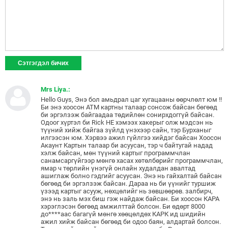
Mrs Liya.:
Hello Guys, Энэ бол амьдрал цаг хугацааны өөрчлөлт юм !!
Би энэ хоосон ATM картны талаар сонсож байсан бөгөөд
би эргэлзэж байгаадаа төдийлөн сонирхдоггүй байсан.
Одоог хүртэл би Rick HE хэмээх хакерыг олж мэдсэн нь
түүний хийж байгаа зүйлд үнэхээр сайн, тэр Бурханыг
илгээсэн юм. Хэрвээ ажил гүйлгээ хийдэг байсан Хоосон
Акаунт Картын талаар би асуусан, тэр ч байтугай надад
хэлж байсан, мөн түүний картыг программчлан
санамсаргүйгээр мөнгө хасах хөтөлбөрийг программчлан,
ямар ч төрлийн үнэгүй онлайн худалдан авалтад
ашиглаж болно гэдгийг асуусан. Энэ нь гайхалтай байсан
бөгөөд би эргэлзэж байсан. Дараа нь би үүнийг туршиж
үзээд картыг асууж, нөхцөлийг нь зөвшөөрөв. залбирч,
энэ нь заль мэх биш гэж найдаж байсан. Би хоосон КАРА
хэрэглэсэн бөгөөд амжилттай болсон. Би өдөрт 8000
до****аас багагүй мөнгө хөөцөлдөх КАРК ид шидийн
ажил хийж байсан бөгөөд би одоо баян, алдартай болсон.