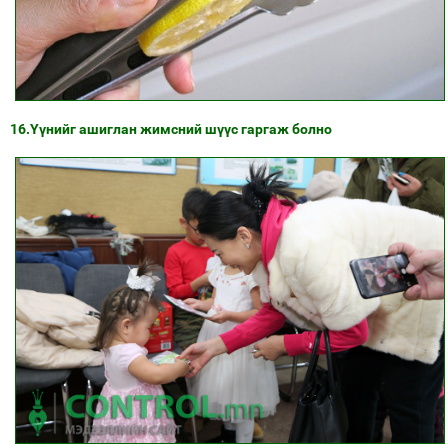
16.Үүнийг ашиглан жимсний шүүс гаргаж болно