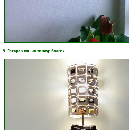
9. Гитараа ханын тавиур болгох