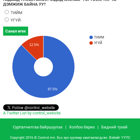
ДЭМЖИЖ БАЙНА УУ?
ТИЙМ
ҮГҮЙ
Санал өгөх
ТИЙМ
ҮГҮЙ
12.5%
87.5%
A Twitter List by control_website
Сурталчилгаа байршуулах
|
Холбоо барих
|
Бидний тухай
Copyright 2016 © Control.mn. Бүх эрх хуулиар хамгаалагдсан. Вэбийг
ҮҮПС