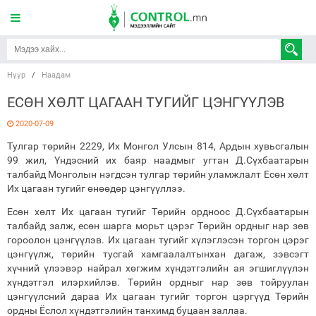
Нүүр
/
Наадам
ЕСӨН ХӨЛТ ЦАГААН ТУГИЙГ ЦЭНГҮҮЛЭВ
2020-07-09
Тулгар төрийн 2229, Их Монгол Улсын 814, Ардын хувьсгалын
99 жил, Үндэсний их баяр наадмыг угтан Д.Сүхбаатарын
талбайд Монголын нэгдсэн тулгар төрийн уламжлалт Есөн хөлт
Их цагаан тугийг өнөөдөр цэнгүүллээ.
Есөн хөлт Их цагаан тугийг Төрийн ордноос Д.Сүхбаатарын
талбайд залж, есөн шарга морьт цэрэг Төрийн ордныг нар зөв
гороолон цэнгүүлэв. Их цагаан тугийг хүлэглэсэн торгон цэрэг
цэнгүүлж, төрийн тусгай хамгаалалтынхан дагаж, зэвсэгт
хүчний үлээвэр найрал хөгжим хүндэтгэлийн ая эгшиглүүлэн
хүндэтгэл илэрхийлэв. Төрийн ордныг нар зөв тойруулан
цэнгүүлсний дараа Их цагаан тугийг торгон цэргүүд Төрийн
ордны Ёслол хүндэтгэлийн танхимд буцаан заллаа.