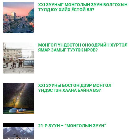
XXI ЗУУНЫГ МОНГОЛЫН ЗУУН БОЛГОХЫН
ТУЛД ЮУ ХИЙХ ЁСТОЙ ВЭ?
МОНГОЛ ҮНДЭСТЭН ӨНӨӨДРИЙН ХҮРТЭЛ
ЯМАР ЗАМЫГ ТУУЛЖ ИРЭВ?
XXI ЗУУНЫ БОСГОН ДЭЭР МОНГОЛ
ҮНДЭСТЭН ХААНА БАЙНА ВЭ?
21-Р ЗУУН – “МОНГОЛЫН ЗУУН”