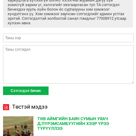
хариуцлага хүлээхгүй болно. ХХЗХ-ны журмын дагуу зүй
зохисгүй зарим үг, хэллэгийг хязгаарласан тул ТА сэтгэгдэл
бичихдээ хууль зүйн болон ёс суртахууны хэм хэмжээг
хүндэтгэнэ үү. Хэм хэмжээг зөрчсөн сэтгэгдлийг админ устгах
эрхтэй. Сэтгэгдэлтэй холбоотой санал гомдлыг 77008912 утсаар
хүлээн авна
Төстэй мэдээ
ТӨВ АЙМГИЙН БАЯН СУМЫН УЯАЧ
Д.ПҮРЭМСАМБУУГИЙН ХЭЭР ҮРЭЭ
ТҮРҮҮЛЛЭЭ