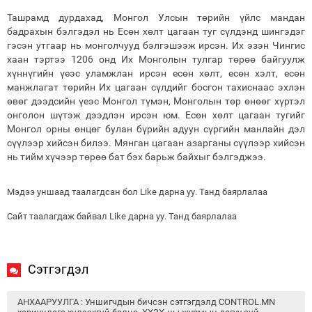
Ташрамд дурдахад, Монгол Улсын төрийн үйлс мандан
бадрахын бэлгэдэл нь Есөн хөлт цагаан туг сүлдэнд шингэдэг
гэсэн утгаар нь монголчууд бэлгэшээж ирсэн. Их эзэн Чингис
хаан тэртээ 1206 онд Их Монголын тулгар төрөө байгуулж
хүннүгийн үеэс уламжлан ирсэн есөн хөлт, есөн хэлт, есөн
манжлагат төрийн Их цагаан сүлдийг босгон тахиснаас эхлэн
өвөг дээдсийн үеэс Монгол түмэн, Монголын төр өнөөг хүртэл
онголон шүтэж дээдлэн ирсэн юм. Есөн хөлт цагаан тугийг
Монгол орны өнцөг булан бүрийн адуун сүргийн манлайн дэл
сүүлээр хийсэн билээ. Мянган цагаан азарганы сүүлээр хийсэн
нь тийм хүчээр төрөө бат бэх барьж байхыг бэлгэджээ.
Мэдээ уншаад таалагдсан бол Like дарна уу. Танд баярлалаа
Сайт таалагдаж байвал Like дарна уу. Танд баярлалаа
Сэтгэгдэл
АНХААРУУЛГА : Уншигчдын бичсэн сэтгэгдэлд CONTROL.MN