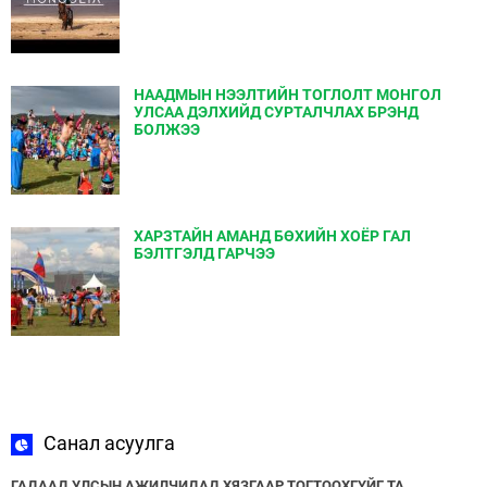
НААДМЫН НЭЭЛТИЙН ТОГЛОЛТ МОНГОЛ
УЛСАА ДЭЛХИЙД СУРТАЛЧЛАХ БРЭНД
БОЛЖЭЭ
ХАРЗТАЙН АМАНД БӨХИЙН ХОЁР ГАЛ
БЭЛТГЭЛД ГАРЧЭЭ
Санал асуулга
ГАДААД УЛСЫН АЖИЛЧИДАД ХЯЗГААР ТОГТООХГҮЙГ ТА