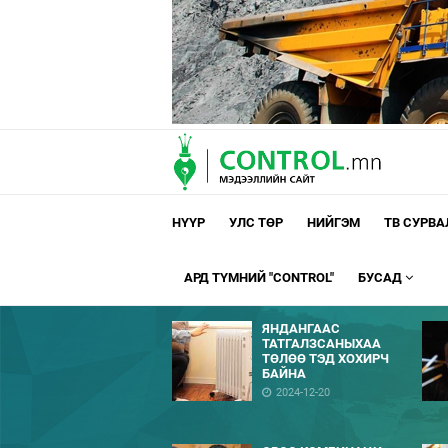
НҮҮР
УЛС ТӨР
НИЙГЭМ
ТВ СУРВ
АРД ТҮМНИЙ "CONTROL"
БУСАД
ЯНДАНГААС
ТАТГАЛЗСАНЫХАА
ТӨЛӨӨ ТЭД ХОХИРЧ
БАЙНА
2024-12-20