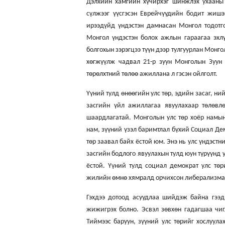
Дэлхийн хамгийн хүчирхэг шинжлэх ухааны
сүлжээг үүсгэсэн Еврейчүүдийн бодит жишэ
ирээдүйд үндэстэн дамнасан Монгол тодотг
Монгол үндэстэн болох ажлын гараагаа эхлү
болгохын зэрэгцээ түүн дээр тулгуурлан Монг
хөгжүүлж чадвал 21-р зуун Монголын Зуун 
төрөлхтний төлөө ажиллана л гэсэн ойлголт.
Үүний тулд өнөөгийн улс төр, эдийн засаг, ни
засгийн үйл ажиллагаа явуулахаар төлөвлө
шаардлагатай. Монголын улс төр хоёр намын
нам, зүүний үзэл баримтлал бүхий Социал Де
төр заавал байх ёстой юм. Энэ нь улс үндэст
засгийн бодлого явуулахын тулд юун түрүүнд 
ёстой. Үүний тулд социал демократ улс төр
жилийн өмнө хямралд орчихсон либерализмаа м
Гэхдээ дотоод асуудлаа шийдэж байна гээд
жижигрэх болно. Эсвэл зөвхөн гадагшаа чиг
Тиймээс баруун, зүүний улс төрийг хослуула