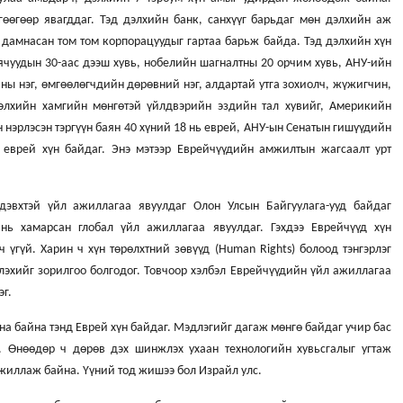
өөгөөр явагддаг. Тэд дэлхийн банк, санхүүг барьдаг мөн дэлхийн аж
 дамнасан том том корпорацуудыг гартаа барьж байда. Тэд дэлхийн хүн
аячуудын 30-аас дээш хувь, нобелийн шагналтны 20 орчим хувь, АНУ-ийн
ны нэг, өмгөөлөгчдийн дөрөвний нэг, алдартай утга зохиолч, жүжигчин,
Дэлхийн хамгийн мөнгөтэй үйлдвэрийн эздийн тал хувийг, Америкийн
н нэрлэсэн тэргүүн баян 40 хүний 18 нь еврей, АНУ-ын Сенатын гишүүдийн
 еврей хүн байдаг. Энэ мэтээр Еврейчүүдийн амжилтын жагсаалт урт
дэвхтэй үйл ажиллагаа явуулдаг Олон Улсын Байгуулага-ууд байдаг
нь хамарсан глобал үйл ажиллагаа явуулдаг. Гэхдээ Еврейчүүд хүн
ч үгүй. Харин ч хүн төрөлхтний зөвүүд (Human Rights) болоод тэнгэрлэг
үлэхийг зорилгоо болгодог. Товчоор хэлбэл Еврейчүүдийн үйл ажиллагаа
эг.
а байна тэнд Еврей хүн байдаг. Мэдлэгийг дагаж мөнгө байдаг учир бас
. Өнөөдөр ч дөрөв дэх шинжлэх ухаан технологийн хувьсгалыг угтаж
ажиллаж байна. Үүний тод жишээ бол Израйл улс.