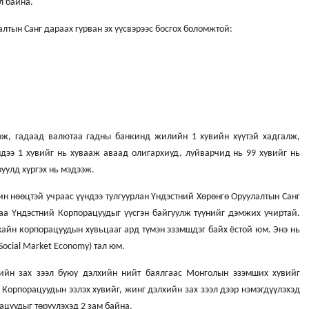
л байна.
лтын Санг дараах гурван эх үүсвэрээс босгох боломжтой:
хөж, гадаад валютаа гадны банкинд жилийн 1 хувийн хүүтэй хадгалж,
ндээ 1 хувийг нь хувааж аваад олигархиуд, луйварчид нь 99 хувийг нь
уулд хүргэх нь мэдээж.
н нөөцтэй учраас үүндээ тулгуурлан Үндэстний Хөрөнгө Оруулалтын Санг
аа Үндэстний Корпорацуудыг үүсгэн байгуулж түүнийг дэмжих учиртай.
хайн корпорацуудын хувьцааг ард түмэн эзэмшдэг байх ёстой юм. Энэ нь
Social Market Economy) тал юм.
хийн зах зээл буюу дэлхийн нийт баялгаас Монголын эзэмших хувийг
 Корпорацуудын эзлэх хувийг, жинг дэлхийн зах зээл дээр нэмэгдүүлэхэд
цуудыг төрүүлэхэд 2 зам байна.