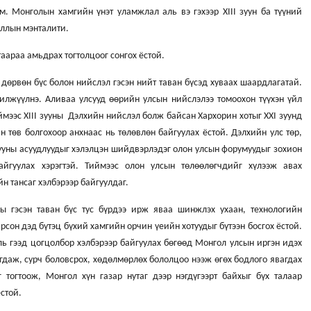
. Монголын хамгийн үнэт уламжлал аль вэ гэхээр XIII зуун ба түүний
йллын мэнталити.
аараа амьдрах тогтолцоог сонгох ёстой.
 дөрвөн бүс болон нийслэл гэсэн нийт таван бүсэд хуваах шаардлагатай.
лжүүлнэ. Аливаа улсууд өөрийн улсын нийслэлээ томоохон түүхэн үйл
ймээс ХIII зууны Дэлхийн нийслэл болж байсан Хархорин хотыг XXI зуунд
 төв болгохоор анхнаас нь төлөвлөн байгуулах ёстой. Дэлхийн улс төр,
хууны асуудлуудыг хэлэлцэн шийдвэрлэдэг олон улсын форумуудыг зохион
йгуулах хэрэгтэй. Тиймээс олон улсын төлөөлөгчдийг хүлээж авах
н тансаг хэлбэрээр байгуулдаг.
ы гэсэн таван бүс тус бүрдээ ирж яваа шинжлэх ухаан, технологийн
ирсон дэд бүтэц бүхий хамгийн орчин үеийн хотуудыг бүтээн босгох ёстой.
ууль гээд цогцолбор хэлбэрээр байгуулах бөгөөд Монгол улсын иргэн идэх
агдаж, сурч боловсрох, хөдөлмөрлөх бололцоо нээж өгөх бодлого явагдах
тогтоож, Монгол хүн газар нутаг дээр нэгдүгээрт байхыг бүх талаар
стой.