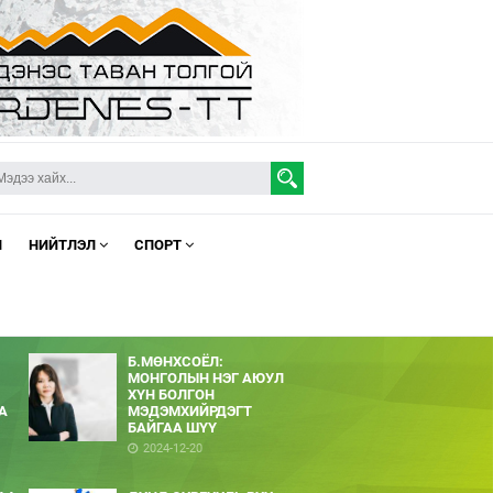
Л
НИЙТЛЭЛ
СПОРТ
Б.МӨНХСОЁЛ:
МОНГОЛЫН НЭГ АЮУЛ
ХҮН БОЛГОН
А
МЭДЭМХИЙРДЭГТ
БАЙГАА ШҮҮ
2024-12-20