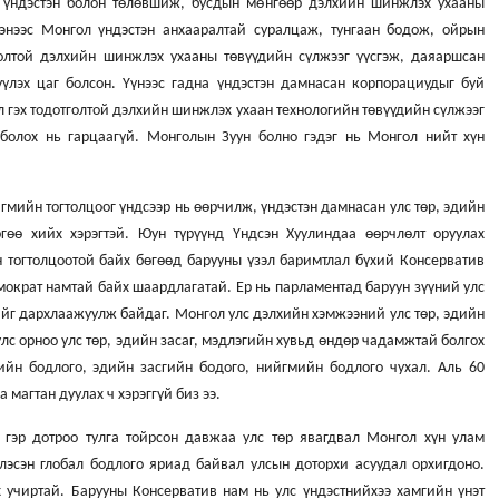
 үндэстэн болон төлөвшиж, бусдын мөнгөөр дэлхийн шинжлэх ухааны
энээс Монгол үндэстэн анхааралтай суралцаж, тунгаан бодож, ойрын
олтой дэлхийн шинжлэх ухааны төвүүдийн сүлжээг үүсгэж, даяаршсан
үлэх цаг болсон. Үүнээс гадна үндэстэн дамнасан корпорациудыг буй
ол гэх тодотголтой дэлхийн шинжлэх ухаан технологийн төвүүдийн сүлжээг
болох нь гарцаагүй. Монголын Зуун болно гэдэг нь Монгол нийт хүн
йгмийн тогтолцоог үндсээр нь өөрчилж, үндэстэн дамнасан улс төр, эдийн
гөө хийх хэрэгтэй. Юун түрүүнд Үндсэн Хуулиндаа өөрчлөлт оруулах
 тогтолцоотой байх бөгөөд барууны үзэл баримтлал бүхий Консерватив
мократ намтай байх шаардлагатай. Ер нь парламентад баруун зүүний улс
нийг дархлаажуулж байдаг. Монгол улс дэлхийн хэмжээний улс төр, эдийн
улс орноо улс төр, эдийн засаг, мэдлэгийн хувьд өндөр чадамжтай болгох
ийн бодлого, эдийн засгийн бодого, нийгмийн бодлого чухал. Аль 60
агтан дуулах ч хэрэггүй биз ээ.
 гэр дотроо тулга тойрсон давжаа улс төр явагдвал Монгол хүн улам
лэсэн глобал бодлого яриад байвал улсын доторхи асуудал орхигдоно.
х учиртай. Барууны Консерватив нам нь улс үндэстнийхээ хамгийн үнэт