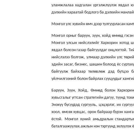
уламжлалаа хадгалан үргэлжлүүлэх явдал юм
дэлхийн хараатай бодлого ба дэлхийн манла
Монгол улс хувийн өмч дээр тулгуурласан хамт
Монгол орныг баруун, зүүн, хойд өмнөд гэсэн
Монгол улсын нийслэлийг Хархорин хотод ши
явдал болсон газар байгуулдаг онцлогтой. Ти
нийслэлээ болгож, улмаар дэлхийн улс төрийн
эдийн засаг, бизнес, шашин болоод ёс сурта
байгуулж байхаар төлөвлөж дэд бүтцээ ба
үйлчилгээний болон байрлах сууцуудыг хамгий
Баруун, Зүүн, Хойд, Өмнөд болон Хархорин
хувьсгалыг угтсан стратегийн дагуу, түүнд тох
Энэхүү бүсүүдэд сургууль, цэцэрлэг, их сург
хоол, өмсөх хувцас, орон байраар бүрэн ханг
ёстой. Монгол хүний амьдралын стандартыг 
баталгаажуулах.ажлын нэн тэргүүнд эхлүүлэх ё