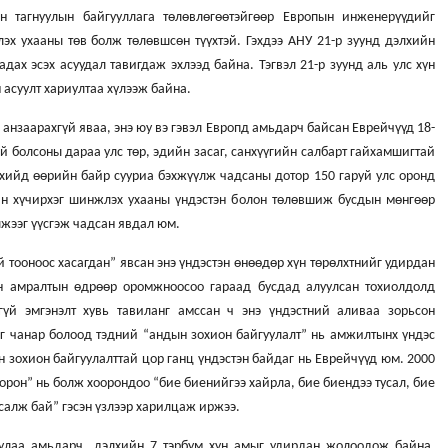
ын тагнуулын байгууллага төлөвлөгөөтэйгөөр Европын инженерүүдийг
х ухааны төв болж төлөвшсөн түүхтэй. Гэхдээ АНУ 21-р зуунд дэлхийн
ах эсэх асуудал тавигдаж эхлээд байна. Тэгвэл 21-р зуунд аль улс хүн
 асуулт хариултаа хүлээж байна.
л анзаарахгүй яваа, энэ юу вэ гэвэл Европд амьдарч байсан Еврейчүүд 18-
тэй болсоны дараа улс төр, эдийн засаг, санхүүгийн салбарт гайхамшигтай
лхийд өөрийн байр сууриа бэхжүүлж чадсаны дотор 150 гаруй улс оронд
йн хүчирхэг шинжлэх ухааны үндэстэн болон төлөвшиж бусдын мөнгөөр
жээг үүсгэж чадсан явдал юм.
й тооноос хасагдан” явсан энэ үндэстэн өнөөдөр хүн төрөлхтнийг удирдан
н амралтын өдрөөр оромжноосоо гараад бусдад алуулсан тохиолдолд
гүй эмгэнэлт хувь тавиланг амссан ч энэ үндэстний аливаа зорьсон
аг чанар болоод тэдний “андын зохион байгуулалт” нь амжилтынх үндэс
 зохион байгуулалттай цор ганц үндэстэн байдаг нь Еврейчүүд юм. 2000
 орон” нь болж хоорондоо “бие биенийгээ хайрла, бие биендээ тусал, бие
усалж бай” гэсэн үзлээр харилцаж иржээ.
яулаа амьдарч, дэлхийн 7 тэрбум хүн амыг удирдан жолоодож байна.