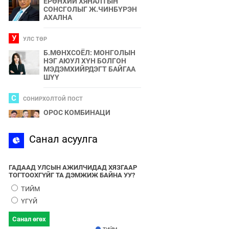
ЕРӨНХИЙ ХЯНАЛТЫН
СОНСГОЛЫГ Ж.ЧИНБҮРЭН
АХАЛНА
У
УЛС ТӨР
Б.МӨНХСОЁЛ: МОНГОЛЫН
НЭГ АЮУЛ ХҮН БОЛГОН
МЭДЭМХИЙРДЭГТ БАЙГАА
ШҮҮ
С
СОНИРХОЛТОЙ ПОСТ
ОРОС КОМБИНАЦИ
С
Санал асуулга
СПОРТ
2024 ОНЫ БӨРТЭ ЧОНО"
ЭЗЭН ӨНӨӨДӨР ТОДОРНО
ГАДААД УЛСЫН АЖИЛЧИДАД ХЯЗГААР
ТОГТООХГҮЙГ ТА ДЭМЖИЖ БАЙНА УУ?
У
УЛС ТӨР
ТИЙМ
УЛААНБААТАРЫН УТАА БОЛ
ҮГҮЙ
УЛС ТӨР, БИЗНЕСИЙН
БҮЛЭГЛЭЛҮҮДИЙН
Санал өгөх
ХАМТЫН БҮТЭЭЛ ЮМ
ТИЙМ