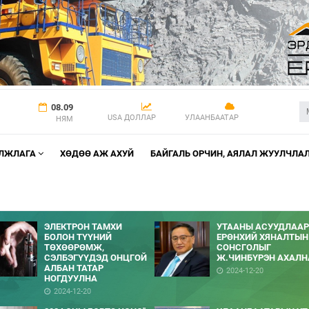
08.09
USA ДОЛЛАР
УЛААНБААТАР
НЯМ
АЛЖЛАГА
ХӨДӨӨ АЖ АХУЙ
БАЙГАЛЬ ОРЧИН, АЯЛАЛ ЖУУЛЧЛА
ЭЛЕКТРОН ТАМХИ
УТААНЫ АСУУДЛААР
БОЛОН ТҮҮНИЙ
ЕРӨНХИЙ ХЯНАЛТЫН
ТӨХӨӨРӨМЖ,
СОНСГОЛЫГ
СЭЛБЭГҮҮДЭД ОНЦГОЙ
Ж.ЧИНБҮРЭН АХАЛН
АЛБАН ТАТАР
2024-12-20
НОГДУУЛНА
2024-12-20