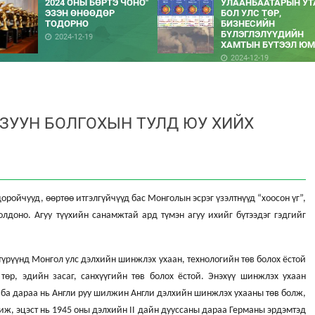
2024 ОНЫ БӨРТЭ ЧОНО"
УЛААНБААТАРЫН УТ
ЭЗЭН ӨНӨӨДӨР
БОЛ УЛС ТӨР,
ТОДОРНО
БИЗНЕСИЙН
БҮЛЭГЛЭЛҮҮДИЙН
2024-12-19
ХАМТЫН БҮТЭЭЛ ЮМ
2024-12-19
 ЗУУН БОЛГОХЫН ТУЛД ЮУ ХИЙХ
оройчууд, өөртөө итгэлгүйчүүд бас Монголын эсрэг үзэлтнүүд “хоосон үг”,
лдоно. Агуу түүхийн санамжтай ард түмэн агуу ихийг бүтээдэг гэдгийг
түрүүнд Монгол улс дэлхийн шинжлэх ухаан, технологийн төв болох ёстой
 төр, эдийн засаг, санхүүгийн төв болох ёстой. Энэхүү шинжлэх ухаан
 ба дараа нь Англи руу шилжин Англи дэлхийн шинжлэх ухааны төв болж,
ж, эцэст нь 1945 оны дэлхийн II дайн дууссаны дараа Германы эрдэмтэд