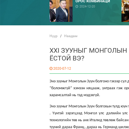
ОРОС КОМБИНАЦИ
2024-12-20
Нүүр
/
Наадам
XXI ЗУУНЫГ МОНГОЛЫН
ЁСТОЙ ВЭ?
2020-07-12
Энэ зууныг Монголын Зуун болгоно гэхээр сул д
“боломжгүй” хэмээн няцааж, унтраах гэж оро
харамсалтай нь тэд мэдэхгүй.
Энэ зууныг Монголын Зуун болгохын тулд юун 
. Үүнтэй зэрэгцээд Монгол улс дэлхийн улс
технологийн төв нь анх Италид төвлөж байсан
түүний дараа Франц, дараа нь Германд шилжи