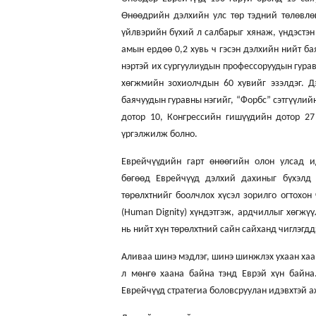
Өнөөдрийн дэлхийн улс төр тэдний төлөвлөг
үйлвэрийн бүхий л салбарыг хянаж, үндэстэн
амын ердөө 0,2 хувь ч гэсэн дэлхийн нийт б
нэртэй их сургуулиудын профессоруудын гурав
хөгжмийн зохиолчдын 60 хувийг эзэлдэг. 
баячуудын гуравны нэгийг, “Форбс” сэтгүүлий
дотор 10, Конгрессийн гишүүдийн дотор 27
үргэлжилж болно.
Еврейчүүдийн гарт өнөөгийн олон улсад и
бөгөөд Еврейчүүд дэлхий дахиныг бүхэлд 
төрөлхтнийг боолчлох хүсэл зорилго огтохон 
(Human Dignity) хүндэтгэж, ардчиллыг хөгжү
нь нийт хүн төрөлхтний сайн сайханд чиглэгдд
Аливаа шинэ мэдлэг, шинэ шинжлэх ухаан хаан
л мөнгө хаана байна тэнд Еврэй хүн байна
Еврейчүүд стратегиа боловсруулан идэвхтэй 