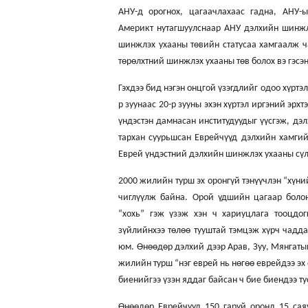
АНУ-д орогнох, цагаачлахаас гадна, АНУ-
Америкт нутагшуулснаар АНУ дэлхийн шинжлэ
шинжлэх ухааны төвийн статусаа хамгаалж чад
төрөлхтний шинжлэх ухааны төв болох вэ гэсэн
Гэхдээ бид нэгэн онцгой үзэгдлийг одоо хүртэ
р зуунаас 20-р зууны эхэн хүртэл иргэний эрх
үндэстэн дамнасан институдуудыг үүсгэж, дэ
тархан суурьшсан Еврейчүүд дэлхийн хамги
Еврей үндэстний дэлхийн шинжлэх ухааны сүл
2000 жилийн турш эх оронгүй тэнүүчлэн “хүни
чиглүүлж байна. Орой үдшийн цагаар боло
“хохь” гэж үзэж хэн ч хариуцлага тооцдог
зүйлийнхээ төлөө тууштай тэмцэж хүрч чадд
юм. Өнөөдөр дэлхий дээр Арав, Зуу, Мянгатын
жилийн турш “нэг еврей нь нөгөө еврейдээ эх
биенийгээ үзэн яддаг байсан ч бие биендээ т
Өнөөдөр Еврейчүүд 150 гаруй оронд 15 са