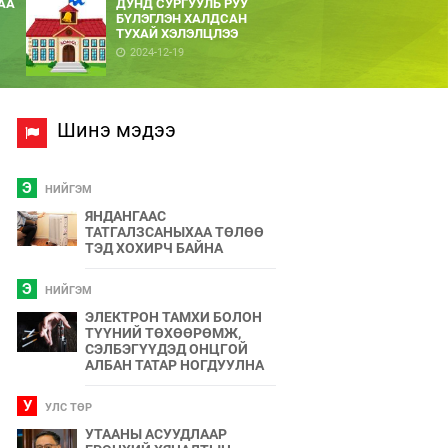
АА
ДУНД СУРГУУЛЬ РУУ
БҮЛЭГЛЭН ХАЛДСАН
ТУХАЙ ХЭЛЭЛЦЛЭЭ
2024-12-19
Шинэ мэдээ
Э
НИЙГЭМ
ЯНДАНГААС
ТАТГАЛЗСАНЫХАА ТӨЛӨӨ
ТЭД ХОХИРЧ БАЙНА
Э
НИЙГЭМ
ЭЛЕКТРОН ТАМХИ БОЛОН
ТҮҮНИЙ ТӨХӨӨРӨМЖ,
СЭЛБЭГҮҮДЭД ОНЦГОЙ
АЛБАН ТАТАР НОГДУУЛНА
У
УЛС ТӨР
УТААНЫ АСУУДЛААР