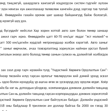
мд тэнцэхгүй, шаардлага хангахгүй хоцрогдсон систем гэдгийг хүлээн
 зуун мянган хүн ажиллахаар төлөвлөж хамгийн дээд зэргээр тав тухтай
той. Өнөөдрийн гахайн оромж шиг шавар байшингууд байж болохгүй.
д ирэхгүй шүү дээ.
д бүсүүдийг нийслэл Хар хорин хоттой авто зам болон төмөр замаар
 ажил гарч ирнэ. Өнөөдрийн цагт 60-70 км/цаг явдаг “яст мэлхий”-н
цагт 500 км/цагийн хурдтай метронуудаар холбох хэрэгтэй. Авто замыг
” замыг өөрчилж, ачаа тээвэрлэлтэнд зориулсан найман урсгал бүхий
онголын энэхүү авто болоод төмөр замын сүлжээ нь дэлхийтэй холбогдох
 зах зээл дээр гарч ирэхийн тулд “Үндэстний Хөрөнгө Оруулалтын Сан”-
ийнээр төсвийн илүү гарсан орлогыг төвлөрүүлэн хий дэмий үрээд эсвэл
 одоо болон ирээдүйд үр ашгаа өгөх эх үүсвэрүүд рүү оруулж өгдөг. Хоёр
байх ба нэг нь дотоодын үйлдвэр, компаниудаа дэмжиж дэлхийн тавцанд
лалтын Сан нь дэлхийн тавцанд гарсан корпорацуудаа дэмжих зорилготой
дэстний Хөрөнгө Оруулалтын санг байгуулсан байдаг. Дэлхийн үндэсний
2018 оны байдлаар 8 триллион ам доллар байгаа ба 2000 он гэхэд 30