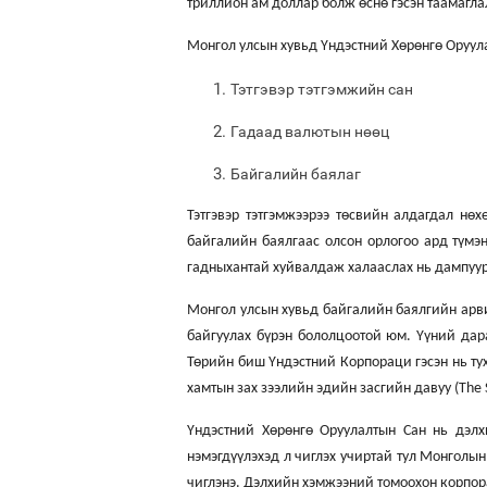
триллион ам доллар болж өснө гэсэн таамагла
Монгол улсын хувьд Үндэстний Хөрөнгө Оруула
Тэтгэвэр тэтгэмжийн сан
Гадаад валютын нөөц
Байгалийн баялаг
Тэтгэвэр тэтгэмжээрээ төсвийн алдагдал нө
байгалийн баялгаас олсон орлогоо ард түмэ
гадныхантай хуйвалдаж халааслах нь дампуур
Монгол улсын хувьд байгалийн баялгийн арви
байгуулах бүрэн бололцоотой юм. Үүний дар
Төрийн биш Үндэстний Корпораци гэсэн нь ту
хамтын зах зээлийн эдийн засгийн давуу (The 
Үндэстний Хөрөнгө Оруулалтын Сан нь дэл
нэмэгдүүлэхэд л чиглэх учиртай тул Монголын
чиглэнэ. Дэлхийн хэмжээний томоохон корпора