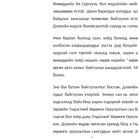
Өнөөдрийн Их Сургууль бол мэдлэгийн нийгэ
зөвшөөрөх ёстой. Шинэ баригдах хотуудыг зуу
байдлыг хангахаар төлөвлөж байгуулах ёс
Дэлхийн мэдлэг боловсролтой сорууд нь голоо
Мөн баруун болоод зүүн, хойд болоод өмнө
холбосон корридоруудыг үүсгэх дэд бүтцийг
хурдтай галт тэргийг музьед тавьж, харин 
өнөөдрийн хоёр машин зөрөх нарийн “зөрөг
өргөн авто замыг байгуулах шаардлагатай. М
болно.
Энэ бүх бүтээн байгуулалтыг босгож, дэлхийн
уудыг байгуулах учиртай. Энэхүү сан нь энг
хадгалаад байх биш харин тодорхой хувийг нь
төрлийн Үндэстний Хөрөнгө Оруулалтын сан 
гаргах бол хоёр дахь Үндэсний Хөрөнгө Оруу
юм. Дэлхийн өндөр хөгжсөн орнууд бүгд л Үн
хөрөнгө оруулалтын сангуудын нийт актив 