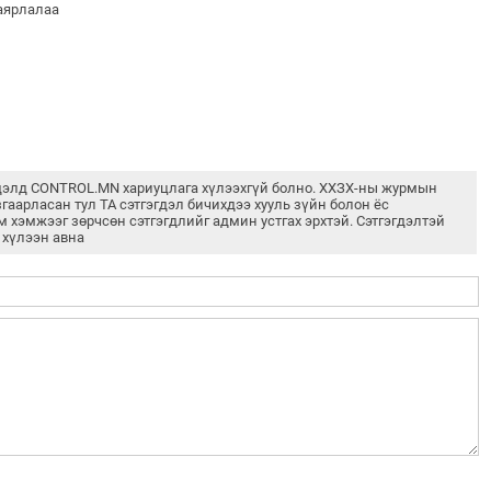
баярлалаа
дэлд CONTROL.MN хариуцлага хүлээхгүй болно. ХХЗХ-ны журмын
згаарласан тул ТА сэтгэгдэл бичихдээ хууль зүйн болон ёс
м хэмжээг зөрчсөн сэтгэгдлийг админ устгах эрхтэй. Сэтгэгдэлтэй
 хүлээн авна