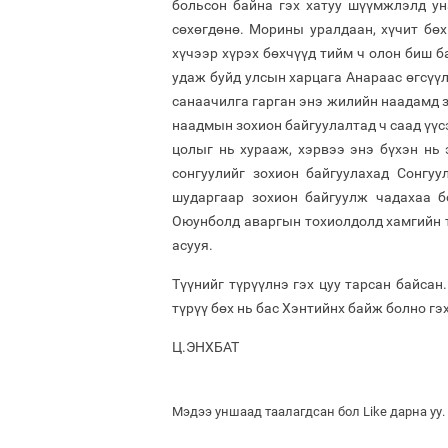
больсон байна гэх хатуу шүүмжлэлд ун
сөхөгдөнө. Морины уралдаан, хүчит бө
хүчээр хүрэх бөхчүүд тийм ч олон биш б
удаж буйд улсын харцага Анараас өгсүү
санаачилга гарган энэ жилийн наадамд з
наадмын зохион байгуулалтад ч саад үүс
цолыг нь хурааж, хэрвээ энэ бүхэн нь 
сонгуулийг зохион байгуулахад Сонгуу
шударгаар зохион байгуулж чадахаа б
Оюунболд аваргын тохиолдолд хамгийн 
асууя.
Түүнийг түрүүлнэ гэх цуу тарсан байсан.
түрүү бөх нь бас Хэнтийнх байж болно гэх
Ц.ЭНХБАТ
Мэдээ уншаад таалагдсан бол Like дарна уу.