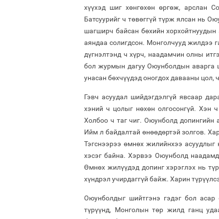
хүүхэд шиг хөнгөхөн өргөж, арслан С
Батсуурийг ч төвөггүй түрж ялсан нь Ою
шагширч байсан бөхийн хорхойтнуудын 
аяндаа солигдсон. Монголчууд жилдээ г
дүгнэлтэнд ч хүрч, наадамчин олны итг
бол журмын дагуу Оюунболдын аварга ц
унасан бөхчүүдэд оногдох давааны цол, 
Гэвч асуудал шийдэгдэлгүй явсаар дар
хэний ч цолыг нөхөн олгосонгүй. Хэн 
Холбоо ч таг чиг. Оюунболд допингийн а
Ийм л байдалтай өнөөдөртэй золгов. Х
Тэгснээрээ өмнөх жилийнхээ асуудлыг 
хэсэг байна. Хэрвээ Оюунболд наадамд 
Өмнөх жилүүдэд допинг хэрэглэх нь тү
хүндрэл учирдаггүй байж. Харин түрүүлс
Оюунболдыг шийтгэнэ гэдэг бол асар 
түрүүнд, Монголын төр жилд ганц уда