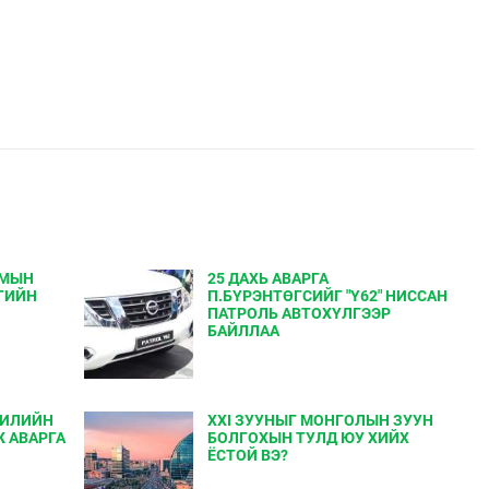
УМЫН
25 ДАХЬ АВАРГА
ГИЙН
П.БҮРЭНТӨГСИЙГ "Y62" НИССАН
ПАТРОЛЬ АВТОХҮЛГЭЭР
БАЙЛЛАА
ЖИЛИЙН
XXI ЗУУНЫГ МОНГОЛЫН ЗУУН
 АВАРГА
БОЛГОХЫН ТУЛД ЮУ ХИЙХ
ЁСТОЙ ВЭ?