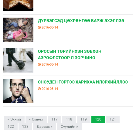
ДҮРВЭГСЭД ЦӨХРӨНГӨӨ БАРЖ ЭХЭЛЛЭЭ
2016-03-14
ОРОСЫН ТӨРИЙНХЭН ЗӨВХӨН
АЭРОФЛОТООР Л ЗОРЧИНО
2016-03-14
СНОУДЕН ГЭРТЭЭ ХАРИХАА ИЛЭРХИЙЛЛЭЭ
2016-03-14
« Эхний
« Өмнөх
117
118
119
120
121
122
123
Дараах »
Сүүлийн »