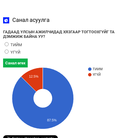
Санал асуулга
ГАДААД УЛСЫН АЖИЛЧИДАД ХЯЗГААР ТОГТООХГҮЙГ ТА
ДЭМЖИЖ БАЙНА УУ?
ТИЙМ
ҮГҮЙ
Санал өгөх
ТИЙМ
ҮГҮЙ
12.5%
87.5%