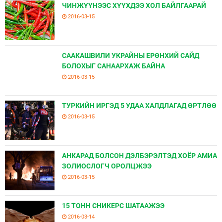
ЧИНЖҮҮНЭЭС ХҮҮХДЭЭ ХОЛ БАЙЛГААРАЙ
2016-03-15
СААКАШВИЛИ УКРАЙНЫ ЕРӨНХИЙ САЙД
БОЛОХЫГ САНААРХАЖ БАЙНА
2016-03-15
ТУРКИЙН ИРГЭД 5 УДАА ХАЛДЛАГАД ӨРТЛӨӨ
2016-03-15
АНКАРАД БОЛСОН ДЭЛБЭРЭЛТЭД ХОЁР АМИА
ЗОЛИОСЛОГЧ ОРОЛЦЖЭЭ
2016-03-15
15 ТОНН СНИКЕРС ШАТААЖЭЭ
2016-03-14