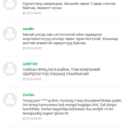
Сургалтанд хамрагдаж, багшийн яриаг 2 өдөр сонсож
байлаа, Амжилт хүсье.
2016-04-01
nandin:
Манай улсад зөв сэтгэлгээтэй ийм чадварлаг
мэргэжилтнүүд олноор төрөн гарах болтугай. Уншихад
амттай өгөөжтэй хариултууд байлаа.
2016-04-02
ЦЭНГЭЭ:
САЙХАН ЯРИЦЛАГА БАЙНА. ТОМ КОМПАНИЙ
УДИРДЛАГУУД УНШААД УХААРААСАЙ
2016-04-02
Zochin:
Teneg yum ****aj bhin. Huvtsiig n harj shumjleed bhdaa yadiin.
Iim teneg humuusees bolj mongol hugjdgui shd. Zail durgui
hurchihlee. Gerlee bagshdaa buhneees iluu amiljilt <3 iim
teneguudiig zugeer ignore hii
2016-04-04