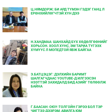
Ц.НЯМДОРЖ: БИ АРД ТҮМЭН ГЭДЭГ ГАНЦ Л
ЕРӨНХИЙЛӨГЧТЭЙ ХҮН ДЭЭ
Н.ХАНДМАА: ШАНХАЙД БҮХ ХӨДӨЛГӨӨНИЙГ
ХОРЬСОН. ХООЛ ХҮНС, ЭМ ТАРИА ТҮГЭЭХ
ХҮМҮҮС Л МОПЕДТОЙ ЯВЖ БАЙГАА
Э.БАТЦЭЦЭГ: ДЭЛХИЙН БАРИМТ
ШАЛГАГЧДААС YOUTUBE-Д ИЛГЭЭСЭН
НЭЭТТЭЙ ЗАХИДАЛД БИД АЗИЙГ ТӨЛӨӨЛЖ
БАЙНА
Г.БААСАН: ОЮУ-ТОЛГОЙН ГЭРЭЭ БОЛ ТЭР
ЧИГТЭЭ ДЭЭРЭМ, АВИЛГА ЮМ