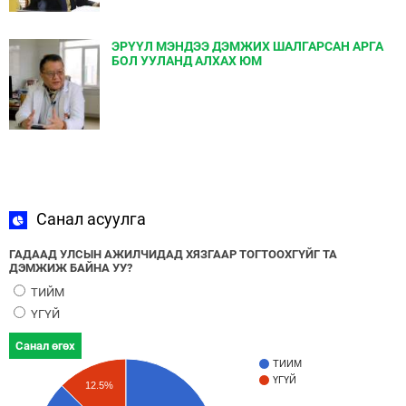
ЭРҮҮЛ МЭНДЭЭ ДЭМЖИХ ШАЛГАРСАН АРГА
БОЛ УУЛАНД АЛХАХ ЮМ
Санал асуулга
ГАДААД УЛСЫН АЖИЛЧИДАД ХЯЗГААР ТОГТООХГҮЙГ ТА
ДЭМЖИЖ БАЙНА УУ?
ТИЙМ
ҮГҮЙ
Санал өгөх
ТИЙМ
ҮГҮЙ
12.5%