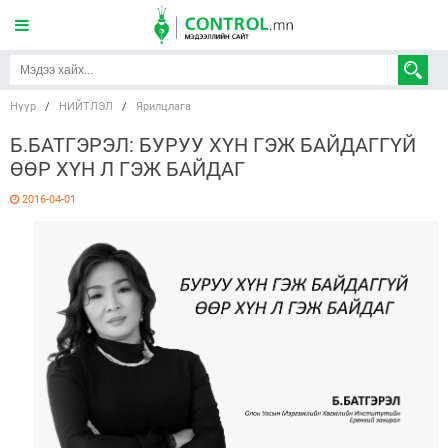
Нүүр
/
НИЙТЛЭЛ
/
Ярилцлага
Б.БАТГЭРЭЛ: БУРУУ ХҮН ГЭЖ БАЙДАГГҮЙ
ӨӨР ХҮН Л ГЭЖ БАЙДАГ
2016-04-01