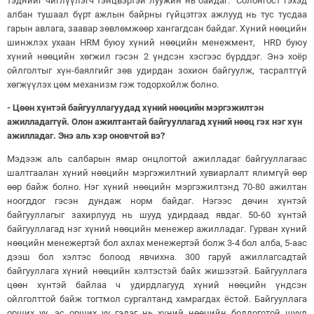
тэднийг чиглүүлэгч тэнцвэртэй луужин нь байдаг. Солонгост гэхэд
албан тушаал бүрт ажлын байрны гүйцэтгэх ажлууд нь тус тусдаа
гарын авлага, заавар зөвлөмжөөр хангагдсан байдаг. Хүний нөөцийн
шинжлэх ухаан HRM буюу хүний нөөцийн менежмент, HRD буюу
хүний нөөцийн хөгжил гэсэн 2 үндсэн хэсгээс бүрддэг. Энэ хоёр
ойлголтыг хүн-баялгийг зөв удирдан зохион байгуулж, тасралтгүй
хөгжүүлэх цөм механизм гэж тодорхойлж болно.
- Цөөн хүнтэй байгууллагуудад хүний нөөцийн мэргэжилтэн
ажилладаггүй. Олон ажилтантай байгууллагад хүний нөөц гэх нэг хүн
ажилладаг. Энэ аль хэр оновчтой вэ?
Мэдээж аль салбарын ямар онцлогтой ажилладаг байгууллагаас
шалтгаалан хүний нөөцийн мэргэжилтний хувиарлалт ялимгүй өөр
өөр байж болно. Нэг хүний нөөцийн мэргэжилтэнд 70-80 ажилтан
ноогддог гэсэн дундаж норм байдаг. Нэгээс дөчин хүнтэй
байгууллагыг захирлууд нь шууд удирдаад явдаг. 50-60 хүнтэй
байгууллагад нэг хүний нөөцийн менежер ажилладаг. Гурван хүний
нөөцийн менежертэй бол ахлах менежертэй болж 3-4 бол алба, 5-аас
дээш бол хэлтэс болоод явчихна. 300 гаруй ажиллагсадтай
байгууллага хүний нөөцийн хэлтэстэй байх жишээтэй. Байгууллага
цөөн хүнтэй байлаа ч удирдлагууд хүний нөөцийн үндсэн
ойлголттой байж тогтмол сургалтанд хамрагдах ёстой. Байгууллага
орших уу, эс орших уу гэдэг нь хүний нөөцийн бодлоготой шууд