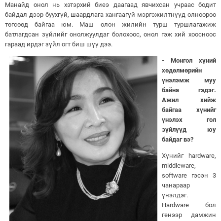
Манайд онол нь хэтэрхий биеэ даагаад явчихсан учраас бодит
байдал дээр буухгүй, шаардлага хангаагүй мэргэжилтнүүд олноороо
төгсөөд байгаа юм. Маш олон жилийн турш туршлагажиж
батлагдсан зүйлийг онолжуулдаг болохоос, онол гэж хий хоосноос
гараад ирдэг зүйл огт биш шүү дээ.
- Монгол хүний
хөдөлмөрийн
үнэлэмж муу
байна гэдэг.
Ажил хийж
байгаа хүнийг
үнэлэх гол
зүйлүүд юу
байдаг вэ?
Хүнийг hardware,
middleware,
software гэсэн 3
чанараар
үнэлдэг.
Hardware бол
генээр дамжин