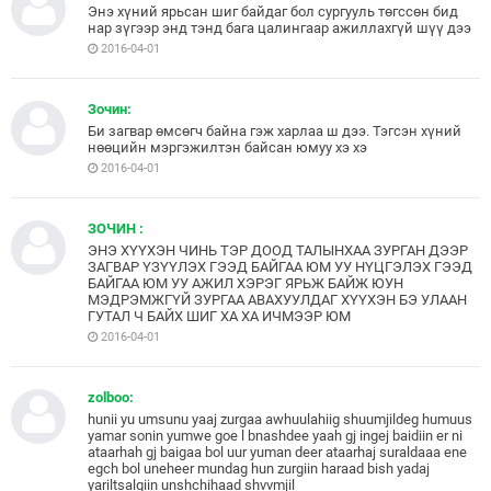
Энэ хүний ярьсан шиг байдаг бол сургууль төгссөн бид
нар зүгээр энд тэнд бага цалингаар ажиллахгүй шүү дээ
2016-04-01
Зочин:
Би загвар өмсөгч байна гэж харлаа ш дээ. Тэгсэн хүний
нөөцийн мэргэжилтэн байсан юмуу хэ хэ
2016-04-01
ЗОЧИН :
ЭНЭ ХҮҮХЭН ЧИНЬ ТЭР ДООД ТАЛЫНХАА ЗУРГАН ДЭЭР
ЗАГВАР ҮЗҮҮЛЭХ ГЭЭД БАЙГАА ЮМ УУ НҮЦГЭЛЭХ ГЭЭД
БАЙГАА ЮМ УУ АЖИЛ ХЭРЭГ ЯРЬЖ БАЙЖ ЮУН
МЭДРЭМЖГҮЙ ЗУРГАА АВАХУУЛДАГ ХҮҮХЭН БЭ УЛААН
ГУТАЛ Ч БАЙХ ШИГ ХА ХА ИЧМЭЭР ЮМ
2016-04-01
zolboo:
hunii yu umsunu yaaj zurgaa awhuulahiig shuumjildeg humuus
yamar sonin yumwe goe l bnashdee yaah gj ingej baidiin er ni
ataarhah gj baigaa bol uur yuman deer ataarhaj suraldaaa ene
egch bol uneheer mundag hun zurgiin haraad bish yadaj
yariltsalgiin unshchihaad shvvmjil