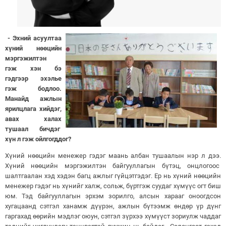
- Эхний асуултаа
хүний нөөцийн
мэргэжилтэн
гэж хэн бэ
гэдгээр эхэлье
гэж бодлоо.
Манайд ажлын
ярилцлага хийдэг,
авах халах
тушаал бичдэг
хүн л гэж ойлгогддог?
Хүний нөөцийн менежер гэдэг маань албан тушаалын нэр л дээ.
Хүний нөөцийн мэргэжилтэн байгууллагын бүтэц, онцлогоос
шалтгаалан хэд хэдэн багц ажлыг гүйцэтгэдэг. Ер нь хүний нөөцийн
менежер гэдэг нь хүнийг халж, сольж, бүртгэж суудаг хүмүүс огт биш
юм. Тэд байгууллагын эрхэм зорилго, алсын харааг оноогдсон
хугацаанд сэтгэл ханамж дүүрэн, ажлын бүтээмж өндөр үр дүнг
гаргахад өөрийн мэдлэг оюун, сэтгэл зүрхээ хүмүүст зориулж чаддаг