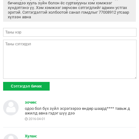
бичихдээ хууль зүйн болон ёс суртахууны хэм хэмжээг
хүндэтгэнэ үү. Хэм хэмжээг зөрчсөн сэтгэгдлийг админ устгах
эрхтэй. Сэтгэгдэлтэй холбоотой санал гомдлыг 77008912 утсаар
хүлээн авна
зочин:
одоо бол бүх зүйл эсрэгээрээ өндөр шаард**** тавьж д
ажилд авна гэдэг шүү дээ
2016-04-01
Хулан: