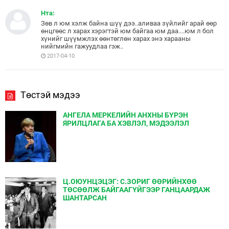
Нта:
Зөв л юм хэлж байна шүү дээ..аливаа зүйлийг арай өөр
өнцгөөс л харах хэрэгтэй юм байгаа юм даа....юм л бол
хүнийг шүүмжлэх өөнтөглөн харах энэ харааны
нийгмийн гажуудлаа гэж..
2017-04-10
Төстэй мэдээ
АНГЕЛА МЕРКЕЛИЙН АНХНЫ БҮРЭН
ЯРИЛЦЛАГА БА ХЭВЛЭЛ, МЭДЭЭЛЭЛ
Ц.ОЮУНЦЭЦЭГ: С.ЗОРИГ ӨӨРИЙНХӨӨ
ТӨСӨӨЛЖ БАЙГААГҮЙГЭЭР ГАНЦААРДАЖ
ШАНТАРСАН