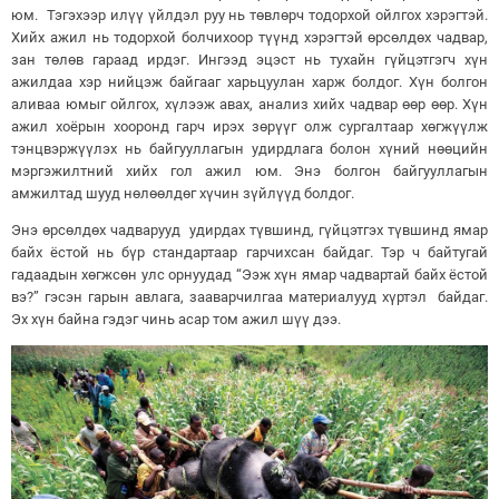
юм. Тэгэхээр илүү үйлдэл руу нь төвлөрч тодорхой ойлгох хэрэгтэй.
Хийх ажил нь тодорхой болчихоор түүнд хэрэгтэй өрсөлдөх чадвар,
зан төлөв гараад ирдэг. Ингээд эцэст нь тухайн гүйцэтгэгч хүн
ажилдаа хэр нийцэж байгааг харьцуулан харж болдог. Хүн болгон
аливаа юмыг ойлгох, хүлээж авах, анализ хийх чадвар өөр өөр. Хүн
ажил хоёрын хооронд гарч ирэх зөрүүг олж сургалтаар хөгжүүлж
тэнцвэржүүлэх нь байгууллагын удирдлага болон хүний нөөцийн
мэргэжилтний хийх гол ажил юм. Энэ болгон байгууллагын
амжилтад шууд нөлөөлдөг хүчин зүйлүүд болдог.
Энэ өрсөлдөх чадварууд удирдах түвшинд, гүйцэтгэх түвшинд ямар
байх ёстой нь бүр стандартаар гарчихсан байдаг. Тэр ч байтугай
гадаадын хөгжсөн улс орнуудад “Ээж хүн ямар чадвартай байх ёстой
вэ?” гэсэн гарын авлага, зааварчилгаа материалууд хүртэл байдаг.
Эх хүн байна гэдэг чинь асар том ажил шүү дээ.