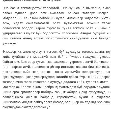
Энэ бас л тогтолцоотой холбоотой. Энэ хүн өмнө нь хаана, ямар
албан тушаал дээр яаж ажиллаж байсан талаарх нэгдсэн
мэдээллийн санг бий болгох нь чухал. Ингэснээр хөдөлгөөн ихтэй
эсэх, идэвх санаачлагатай эсэх, бүтээмжтэй эсэхийг харах
боломжтой болдог. Харин сургасан хүнээ тогтоох эсэх нь мөн л
удирдлагаас явуулж буй бодлоготой холбоотой. Аяндаа бүтцийг нь
бий болгож өгөөд эрхэм зорилготойгоо нийлүүлвэл ийм байдал
үүсэхгүй.
Өнөөдөр их, дээд сургууль төгсөж буй хүүхдүүд төгсөөд хаана, юу
хийх тухайгаа огт мэдэхгүй явж байна. Үүнээс гажуудал үүсээд
байгаа юм. Бид өдөр тутмынхаа ажилдаа түүртээд завгүй болчихдог.
Гэтэл стратегигүй, төлөвлөлтгүйгээр ингэтлээ яараад бид хаачих вэ
дээ? Ажлаа хийх гээд тэр ажлынхаа ирээдүйн талаарх судалгааг
орхигдуулдаг. Бусад улс орнуудад жилийн дараа, бүр 3 жилийн дараа
төгсөөд очно гэсэн газартаа оюутнууд дадлага хийх, туслах ажилтан
маягаар ажиллаж, ажлын байранд тулгамдаж буй асуудлыг судалж
шинэ арга аргачлалаар шийдэх гарцыг хайдаг. Дээд сургуулиуд нь
салбарынхаа ажлын байранд хэрэгцээтэй бүхий л судалгаа
шинжилгээ хийдэг байгууллага бөгөөд багш нар нь тэдэнд зориулж
оюутнуудаа бэлтгэдэг гэсэн үг.