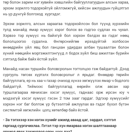
төр болон зарим нэг хувийн хэвшлийн байгууллагуудын алсын хараа,
эрхэм зорилго тодорхойгүй ойлгомжгүй, хийсэн ажлуудын гүйцэтгэл
нь үр дүнгүй болгоход хүргэдэг.
Эрхэм зорилго, алсын хараагаа тодорхойлсон бол түүнд хүрэхийн
тулд манайд ямар хүмүүс хэрэг болох вэ гэдгээ судлах нь чухал.
Хэрвээ тэр хүмүүс нь байхгүй бол хэрхэн бэлдэх вэ гэдэг нөөц
бололцоогоо судална. Өнгөрснийгөө ирээдүйтэй холбосон
өнөөдрийн үйл явц бол ганцхан удирдах албан тушаалтан болон
хүний нөөцийн мэргэжилтэнгүүд л бодох зүйл биш ажилтан бүрийн
сэтгэлд байж байх ёстой зүйл.
Манайд насан туршийн боловсролын тогтолцоо гэж байдаггүй. Дээд
сургууль төгсөх хүртэлх боловсролыг л ярьдаг. Өнөөдөр төрийн
байгууллага, ер нь хаа ч газар очиход хүнээ хөгжүүлэх ямар ч бодлого
байдаггүй. Тиймээс байгууллагад өөрийн олж авсан хар
туршлагаараа явчихсан хэсэг хүмүүс, гаднаас орж ирсэн юу ч
мэдэхгүй хэсэг хүмүүс гэсэн 2 том зааг гардаг. Эдгээр хүмүүсийг
хэрхэн нэг баг болгож үр бүтээлтэй ажлуулах вэ гэдэг бүхэл бүтэн
системтэй хөгжлийн цогц хөтөлбөр байх ёстой.
- За тэгэхээр хэн нэгэн хүнийг ажилд аваад цаг, зардал, сэтгэл
гаргаад сургачихлаа. Гэтэл тэр хүн ямарваа нэгэн шалтгаанаар
орхиод явах тохиолдол олон шүү дээ?