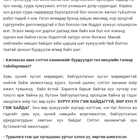
хүн чанар, суурь хүмүүжил, итгэл үнэмшил дээр суурилдаг. Хэрвээ
хүн дээрх суурь чадварууд бүрэлдээгүй бол оноосон ажлыг гүйцэтгэх
робот төдий л юм. Гэтэл өнөөдөр брэнд хувцас өмсөөд, нэр хүндтэй
сургуулийн дипломуудтай л бол боллоо гэж боддог хүмүүс олширсон
мэт. Эсвэл ямар нэг даргыг дагаад явж байх юм бол нэг юманд
хүрчих юм байна гэсэн бодолтой залуус олон болжээ. Манай
нийгмийн нөхцөл байдал ийм царцаа шиг хүмүүсийг бий болгох
таатай орчныг бүрдүүлж өгөөд байх шиг.
- Ажлаасаа авах сэтгэл ханамжийг бүрдүүлдэг гол нөхцлийн талаар
тайлбарлавал?
Хувь хүний хүсэл мөрөөдөл, байгууллагын хүсэл мөрөөдөлтэй
нийлж байж амжилтанд хүрнэ. Хүний цалин, сэтгэл ханамж хоёр
ижил түвшинд байх ёстой. Барилга барьж байгаа хүн зүгээр нэг
тоосго өрж байна уу, бүтээн байгуулалтанд оролцож байна уу гэдэг
хандлага хоёр тэс өөр зүйл.
БУРУУ ХҮН ГЭЖ БАЙДАГГҮЙ, ӨӨР ХҮН Л
ГЭЖ БАЙДАГ
. Энэ өөр хүмүүсийг юугаар нэгтгэж, нэг баг болгох вэ
гэдгийг хувь хүн, хүний нөөцийн мэргэжилтэн, байгууллагын
удирдлагуудын хамтын хүч байдаг. Сэтгэл ханамжтай хүн
бүтээмжтэй ажилладаг.
- Туршлага гэж цаг хугацааны уртыг хэлэх үү, өөртөө шингээсэн