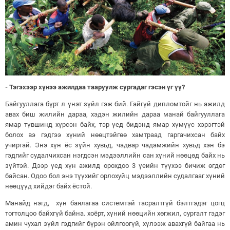
- Тэгэхээр хүнээ ажилдаа тааруулж сургадаг гэсэн үг үү?
Байгууллага бүрт л үнэт зүйл гэж бий. Гайгүй дипломтойг нь ажилд
авах биш жилийн дараа, хэдэн жилийн дараа манай байгууллага
ямар түвшинд хүрсэн байх, тэр үед бидэнд ямар хүмүүс хэрэгтэй
болох вэ гэдгээ хүний нөөцтэйгөө хамтраад гаргачихсан байх
учиртай. Энэ хүн ёс зүйн хувьд, чадвар чадамжийн хувьд хэн бэ
гэдгийг судалчихсан нэгдсэн мэдээллийн сан хүний нөөцөд байх нь
зүйтэй. Дээр үед хүн ажилд орохдоо 3 үеийн түүхээ бичиж өгдөг
байсан. Одоо бол энэ түүхийг орлохуйц мэдээллийн судалгааг хүний
нөөцүүд хийдэг байх ёстой.
Манайд нэгд, хүн баялагаа системтэй тасралтгүй бэлтгэдэг цогц
тогтолцоо байхгүй байна. хоёрт, хүний нөөцийн хөгжил, сургалт гэдэг
амин чухал зүйл гэдгийг бүрэн ойлгоогүй, хүлээж авахгүй байгаа нь