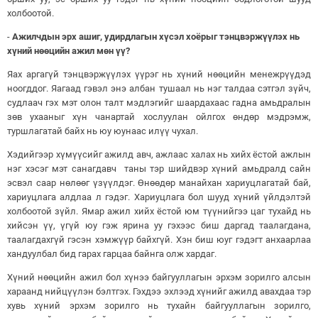
холбоотой.
-
Ажилчдын эрх ашиг, удирдлагын хүсэл хоёрыг тэнцвэржүүлэх нь
хүний нөөцийн ажил мөн үү?
Яах аргагүй тэнцвэржүүлэх үүрэг нь хүний нөөцийн менежрүүдэд
ноогддог. Яагаад гэвэл энэ албан тушаал нь нэг талдаа сэтгэл зүйч,
судлаач гэх мэт олон талт мэдлэгийг шаардахаас гадна амьдралын
зөв ухааныг хүн чанартай хослуулан ойлгох өндөр мэдрэмж,
туршлагатай байх нь юу юунаас илүү чухал.
Хэдийгээр хүмүүсийг ажилд авч, ажлаас халах нь хийх ёстой ажлын
нэг хэсэг мэт санагдавч таны тэр шийдвэр хүний амьдралд сайн
эсвэл саар нөлөөг үзүүлдэг. Өнөөдөр манайхан хариуцлагатай бай,
хариуцлага алдлаа л гэдэг. Хариуцлага бол шууд хүний үйлдэлтэй
холбоотой зүйл. Ямар ажил хийх ёстой юм түүнийгээ цаг тухайд нь
хийсэн үү, үгүй юу гэж ярина уу гэхээс биш даргад таалагдана,
таалагдахгүй гэсэн хэмжүүр байхгүй. Хэн биш юуг гэдэгт анхаарлаа
хандуулбал бид гарах гарцаа байнга олж хардаг.
Хүний нөөцийн ажил бол хүнээ байгууллагын эрхэм зорилго алсын
хараанд нийцүүлэн бэлтгэх. Гэхдээ эхлээд хүнийг ажилд авахдаа тэр
хувь хүний эрхэм зорилго нь тухайн байгууллагын зорилго,