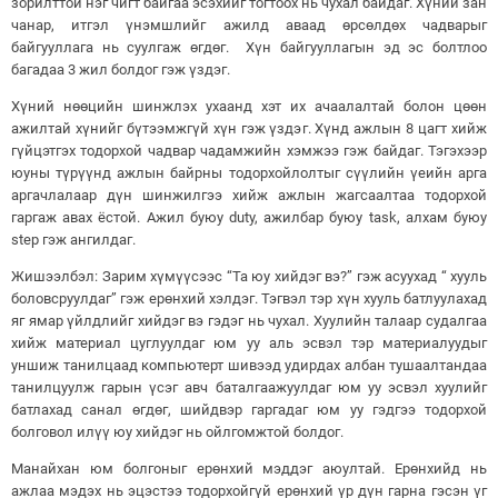
зорилттой нэг чигт байгаа эсэхийг тогтоох нь чухал байдаг. Хүний зан
чанар, итгэл үнэмшлийг ажилд аваад өрсөлдөх чадварыг
байгууллага нь суулгаж өгдөг. Хүн байгууллагын эд эс болтлоо
багадаа 3 жил болдог гэж үздэг.
Хүний нөөцийн шинжлэх ухаанд хэт их ачаалалтай болон цөөн
ажилтай хүнийг бүтээмжгүй хүн гэж үздэг. Хүнд ажлын 8 цагт хийж
гүйцэтгэх тодорхой чадвар чадамжийн хэмжээ гэж байдаг. Тэгэхээр
юуны түрүүнд ажлын байрны тодорхойлолтыг сүүлийн үеийн арга
аргачлалаар дүн шинжилгээ хийж ажлын жагсаалтаа тодорхой
гаргаж авах ёстой. Ажил буюу duty, ажилбар буюу task, алхам буюу
step гэж ангилдаг.
Жишээлбэл: Зарим хүмүүсээс “Та юу хийдэг вэ?” гэж асуухад “ хууль
боловсруулдаг” гэж ерөнхий хэлдэг. Тэгвэл тэр хүн хууль батлуулахад
яг ямар үйлдлийг хийдэг вэ гэдэг нь чухал. Хуулийн талаар судалгаа
хийж материал цуглуулдаг юм уу аль эсвэл тэр материалуудыг
уншиж танилцаад компьютерт шивээд удирдах албан тушаалтандаа
танилцуулж гарын үсэг авч баталгаажуулдаг юм уу эсвэл хуулийг
батлахад санал өгдөг, шийдвэр гаргадаг юм уу гэдгээ тодорхой
болговол илүү юу хийдэг нь ойлгомжтой болдог.
Манайхан юм болгоныг ерөнхий мэддэг аюултай. Ерөнхийд нь
ажлаа мэдэх нь эцэстээ тодорхойгүй ерөнхий үр дүн гарна гэсэн үг