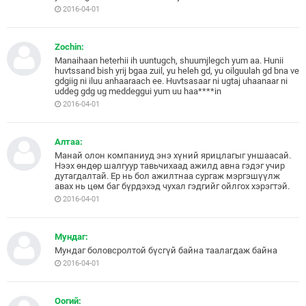
2016-04-01
Zochin:
Manaihaan heterhii ih uuntugch, shuumjlegch yum aa. Hunii
huvtssand bish yrij bgaa zuil, yu heleh gd, yu oilguulah gd bna ve
gdgiig ni iluu anhaaraach ee. Huvtsasaar ni ugtaj uhaanaar ni
uddeg gdg ug meddeggui yum uu haa****in
2016-04-01
Алтаа:
Манай олон компаниуд энэ хүний ярицлагыг уншаасай.
Нээх өндөр шалгуур тавьчихаад ажилд авна гэдэг учир
дутагдалтай. Ер нь бол ажилтнаа сургаж мэргэшүүлж
авах нь цөм баг бүрдэхэд чухал гэдгийг ойлгох хэрэгтэй.
2016-04-01
Мундаг:
Мундаг боловсролтой бүсгүй байна таалагдаж байна
2016-04-01
Оогий: