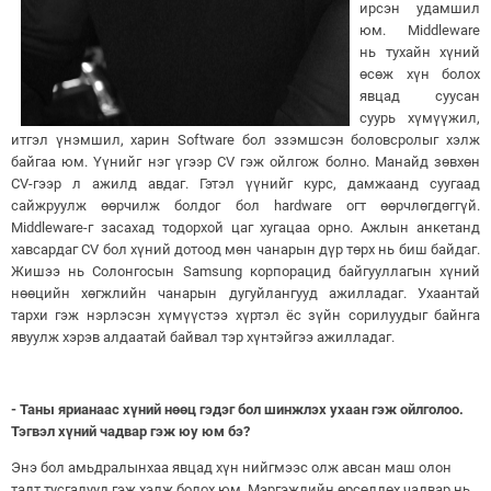
ирсэн удамшил
юм. Middleware
нь тухайн хүний
өсөж хүн болох
явцад суусан
суурь хүмүүжил,
итгэл үнэмшил, харин Software бол эзэмшсэн боловсролыг хэлж
байгаа юм. Үүнийг нэг үгээр CV гэж ойлгож болно. Манайд зөвхөн
CV-гээр л ажилд авдаг. Гэтэл үүнийг курс, дамжаанд суугаад
сайжруулж өөрчилж болдог бол hardware огт өөрчлөгдөггүй.
Middleware-г засахад тодорхой цаг хугацаа орно. Ажлын анкетанд
хавсардаг CV бол хүний дотоод мөн чанарын дүр төрх нь биш байдаг.
Жишээ нь Солонгосын Samsung корпорацид байгууллагын хүний
нөөцийн хөгжлийн чанарын дугуйлангууд ажилладаг. Ухаантай
тархи гэж нэрлэсэн хүмүүстээ хүртэл ёс зүйн сорилуудыг байнга
явуулж хэрэв алдаатай байвал тэр хүнтэйгээ ажилладаг.
- Таны ярианаас хүний нөөц гэдэг бол шинжлэх ухаан гэж ойлголоо.
Тэгвэл хүний чадвар гэж юу юм бэ?
Энэ бол амьдралынхаа явцад хүн нийгмээс олж авсан маш олон
талт тусгалууд гэж хэлж болох юм. Мэргэжлийн өрсөлдөх чадвар нь