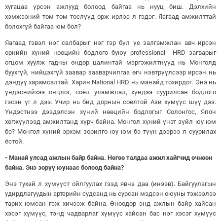
хугацаа үрсэн ажлууд болоод байгаа нь нууц биш. Дэлхийн
хэмжээний том том төслүүд орж ирлээ л гэдэг. Яагаад амжилттай
болохгүй байгаа юм бол?
Яагаад гэвэл нэг салбарыг нэг гэр бүл үе залгамжлан авч ирсэн
өрнийн хүний нөөцийн бодлого буюу professional HRD загварыг
огцом хуулж гадны өндөр цалинтай мэргэжилтнүүд нь Монголд
буухгүй, нийцэхгүй заавар зааварчилгаа өгч нэвтрүүлсээр ирсэн нь
дэндүү харамсалтай. Харин National HRD нь манайд тохирдог. Энэ нь
үндэснийхээ онцлог, соёл уламжлал, хүндээ суурилсан бодлого
гэсэн үг л дээ. Учир нь бид дорнын соёлтой Ази хүмүүс шүү дээ.
Үндэстнээ дээдэлсэн хүний нөөцийн бодлогыг Солонгос, Япон
хөгжүүлээд амжилтанд хүрч байна. Монгол хүний үнэт зүйл юу юм
бэ? Монгол хүний эрхэм зорилго юу юм бэ түүн дээрээ л суурилах
ёстой.
- Манай улсад ажлын байр байна. Нөгөө талдаа ажил хайгчид өчнөөн
байна. Энэ зөрүү юунаас болоод байна?
Энэ тухай л хүмүүст ойлгуулах гээд явна даа (инээв). Байгуулагын
удирдлагуудын артерийн судсанд нь сурсан мэдсэн оюуны тэжээлээ
тарих юмсан гэж хичээж байна. Өнөөдөр энд ажлын байр хайсан
хэсэг хүмүүс, тэнд чадварлаг хүмүүс хайсан бас нэг хэсэг хүмүүс