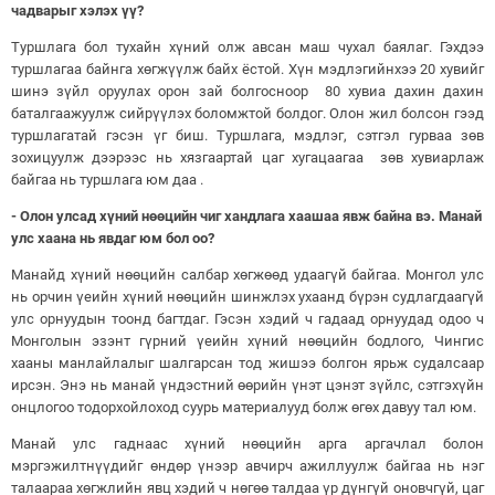
чадварыг хэлэх үү?
Туршлага бол тухайн хүний олж авсан маш чухал баялаг. Гэхдээ
туршлагаа байнга хөгжүүлж байх ёстой. Хүн мэдлэгийнхээ 20 хувийг
шинэ зүйл оруулах орон зай болгосноор 80 хувиа дахин дахин
баталгаажуулж сийрүүлэх боломжтой болдог. Олон жил болсон гээд
туршлагатай гэсэн үг биш. Туршлага, мэдлэг, сэтгэл гурваа зөв
зохицуулж дээрээс нь хязгаартай цаг хугацаагаа зөв хувиарлаж
байгаа нь туршлага юм даа .
- Олон улсад хүний нөөцийн чиг хандлага хаашаа явж байна вэ. Манай
улс хаана нь явдаг юм бол оо?
Манайд хүний нөөцийн салбар хөгжөөд удаагүй байгаа. Монгол улс
нь орчин үеийн хүний нөөцийн шинжлэх ухаанд бүрэн судлагдаагүй
улс орнуудын тоонд багтдаг. Гэсэн хэдий ч гадаад орнуудад одоо ч
Монголын эзэнт гүрний үеийн хүний нөөцийн бодлого, Чингис
хааны манлайлалыг шалгарсан тод жишээ болгон ярьж судалсаар
ирсэн. Энэ нь манай үндэстний өөрийн үнэт цэнэт зүйлс, сэтгэхүйн
онцлогоо тодорхойлоход суурь материалууд болж өгөх давуу тал юм.
Манай улс гаднаас хүний нөөцийн арга аргачлал болон
мэргэжилтнүүдийг өндөр үнээр авчирч ажиллуулж байгаа нь нэг
талаараа хөгжлийн явц хэдий ч нөгөө талдаа үр дүнгүй оновчгүй, цаг