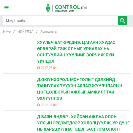
Нүүр
/
НИЙТЛЭЛ
/
Ярилцлага
ХУУЛЬЧ БАТ-ЭРДЭНЭ: ЦАГААН ХУУДАС
ӨГӨӨРЭЙ ГЭЖ ОЛНЫГ УРИАЛАХ НЬ
СОНГУУЛИЙН ХУУЛИЙГ ЗӨРЧИЖ БУЙ
ҮЙЛДЭЛ
2017-07-04
Д.ОЮУНХОРОЛ: МОНГОЛЫГ ДЭЛХИЙД
ТАНИУЛАХ ТҮҮХЭН АЯЛАЛ ЖУУЛЧЛАЛЫН
ЦОГЦОЛБОРЫН АЖЛЫГ АМЖИЛТТАЙ
ЭХЛҮҮЛЛЭЭ
2017-07-04
Д.БАЯН-ӨНДӨР : ХИЙСЭН АЖЛАА ОЛОН
УЛСЫН ЭРДЭМТДЭЭР ХЭЛЭЛЦҮҮЛЖ, ҮР ДҮНГ
НЬ ХАРЬЦУУЛНА ГЭДЭГ БОЛ ТОМ ОЛОЛТ