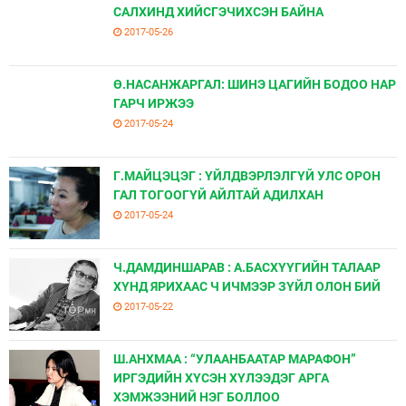
САЛХИНД ХИЙСГЭЧИХСЭН БАЙНА
2017-05-26
Ө.НАСАНЖАРГАЛ: ШИНЭ ЦАГИЙН БОДОО НАР
ГАРЧ ИРЖЭЭ
2017-05-24
Г.МАЙЦЭЦЭГ : ҮЙЛДВЭРЛЭЛГҮЙ УЛС ОРОН
ГАЛ ТОГООГҮЙ АЙЛТАЙ АДИЛХАН
2017-05-24
Ч.ДАМДИНШАРАВ : А.БАСХҮҮГИЙН ТАЛААР
ХҮНД ЯРИХААС Ч ИЧМЭЭР ЗҮЙЛ ОЛОН БИЙ
2017-05-22
Ш.АНХМАА : “УЛААНБААТАР МАРАФОН”
ИРГЭДИЙН ХҮСЭН ХҮЛЭЭДЭГ АРГА
ХЭМЖЭЭНИЙ НЭГ БОЛЛОО