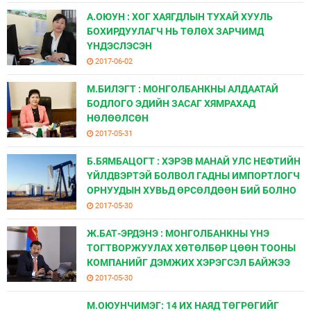
А.ОЮУН : ХОГ ХАЯГДЛЫН ТУХАЙ ХУУЛЬ
БОХИРДУУЛАГЧ НЬ ТӨЛӨХ ЗАРЧИМД
ҮНДЭСЛЭСЭН
2017-06-02
М.БИЛЭГТ : МОНГОЛБАНКНЫ АЛДААТАЙ
БОДЛОГО ЭДИЙН ЗАСАГ ХЯМРАХАД
НӨЛӨӨЛСӨН
2017-05-31
Б.БЯМБАЦОГТ : ХЭРЭВ МАНАЙ УЛС НЕФТИЙН
ҮЙЛДВЭРТЭЙ БОЛВОЛ ГАДНЫ ИМПОРТЛОГЧ
ОРНУУДЫН ХУВЬД ӨРСӨЛДӨӨН БИЙ БОЛНО
2017-05-30
Ж.БАТ-ЭРДЭНЭ : МОНГОЛБАНКНЫ ҮНЭ
ТОГТВОРЖУУЛАХ ХӨТӨЛБӨР ЦӨӨН ТООНЫ
КОМПАНИЙГ ДЭМЖИХ ХЭРЭГСЭЛ БАЙЖЭЭ
2017-05-30
М.ОЮУНЧИМЭГ: 14 ИХ НАЯД ТӨГРӨГИЙГ