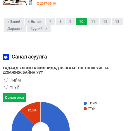
2017-05-19
« Эхний
« Өмнөх
7
8
9
10
11
12
13
Дараах »
Сүүлийн »
Санал асуулга
ГАДААД УЛСЫН АЖИЛЧИДАД ХЯЗГААР ТОГТООХГҮЙГ ТА
ДЭМЖИЖ БАЙНА УУ?
ТИЙМ
ҮГҮЙ
Санал өгөх
ТИЙМ
ҮГҮЙ
12.5%