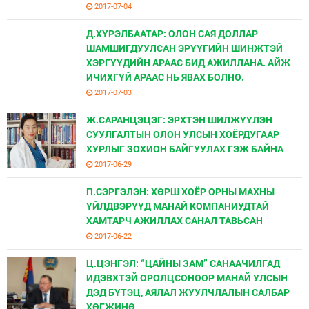
2017-07-04
Д.ХҮРЭЛБААТАР: ОЛОН САЯ ДОЛЛАР
ШАМШИГДУУЛСАН ЭРҮҮГИЙН ШИНЖТЭЙ
ХЭРГҮҮДИЙН АРААС БИД АЖИЛЛАНА. АЙЖ
ИЧИХГҮЙ АРААС НЬ ЯВАХ БОЛНО.
2017-07-03
Ж.САРАНЦЭЦЭГ: ЭРХТЭН ШИЛЖҮҮЛЭН
СУУЛГАЛТЫН ОЛОН УЛСЫН ХОЁРДУГААР
ХУРЛЫГ ЗОХИОН БАЙГУУЛАХ ГЭЖ БАЙНА
2017-06-29
П.СЭРГЭЛЭН: ХӨРШ ХОЁР ОРНЫ МАХНЫ
ҮЙЛДВЭРҮҮД МАНАЙ КОМПАНИУДТАЙ
ХАМТАРЧ АЖИЛЛАХ САНАЛ ТАВЬСАН
2017-06-22
Ц.ЦЭНГЭЛ: “ЦАЙНЫ ЗАМ” САНААЧИЛГАД
ИДЭВХТЭЙ ОРОЛЦСОНООР МАНАЙ УЛСЫН
ДЭД БҮТЭЦ, АЯЛАЛ ЖУУЛЧЛАЛЫН САЛБАР
ХӨГЖИНӨ