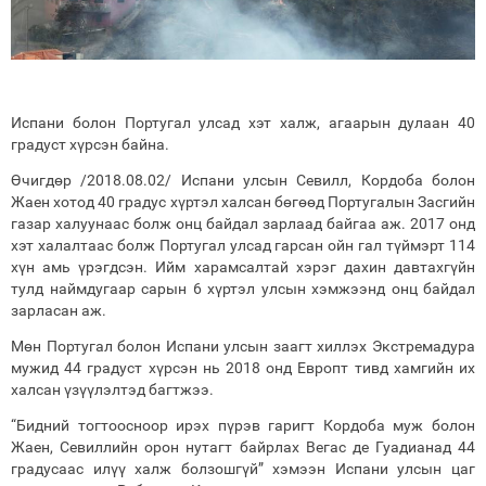
Испани болон Португал улсад хэт халж, агаарын дулаан 40
градуст хүрсэн байна.
Өчигдөр /2018.08.02/ Испани улсын Севилл, Кордоба болон
Жаен хотод 40 градус хүртэл халсан бөгөөд Португалын Засгийн
газар халуунаас болж онц байдал зарлаад байгаа аж. 2017 онд
хэт халалтаас болж Португал улсад гарсан ойн гал түймэрт 114
хүн амь үрэгдсэн. Ийм харамсалтай хэрэг дахин давтахгүйн
тулд наймдугаар сарын 6 хүртэл улсын хэмжээнд онц байдал
зарласан аж.
Мөн Португал болон Испани улсын заагт хиллэх Экстремадура
мужид 44 градуст хүрсэн нь 2018 онд Европт тивд хамгийн их
халсан үзүүлэлтэд багтжээ.
“Бидний тогтоосноор ирэх пүрэв гаригт Кордоба муж болон
Жаен, Севиллийн орон нутагт байрлах Вегас де Гуадианад 44
градусаас илүү халж болзошгүй” хэмээн Испани улсын цаг