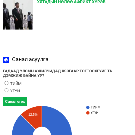
ХЯТАДЫН НӨЛӨӨ АФРИКТ ХҮРЭВ
Санал асуулга
ГАДААД УЛСЫН АЖИЛЧИДАД ХЯЗГААР ТОГТООХГҮЙГ ТА
ДЭМЖИЖ БАЙНА УУ?
ТИЙМ
ҮГҮЙ
Санал өгөх
ТИЙМ
ҮГҮЙ
12.5%