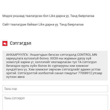
Мэдээ уншаад таалагдсан бол Like дарна уу. Танд баярлалаа
Сайт таалагдаж байвал Like дарна уу. Танд баярлалаа
Сэтгэгдэл
АНХААРУУЛГА : Уншигчдын бичсэн сэтгэгдэлд CONTROL.MN
хариуцлага хүлээхгүй болно. ХХЗХ-ны журмын дагуу зүй
зохисгүй зарим үг, хэллэгийг хязгаарласан тул ТА сэтгэгдэл
бичихдээ хууль зүйн болон ёс суртахууны хэм хэмжээг
хүндэтгэнэ үү. Хэм хэмжээг зөрчсөн сэтгэгдлийг админ устгах
эрхтэй. Сэтгэгдэлтэй холбоотой санал гомдлыг 77008912 утсаар
хүлээн авна