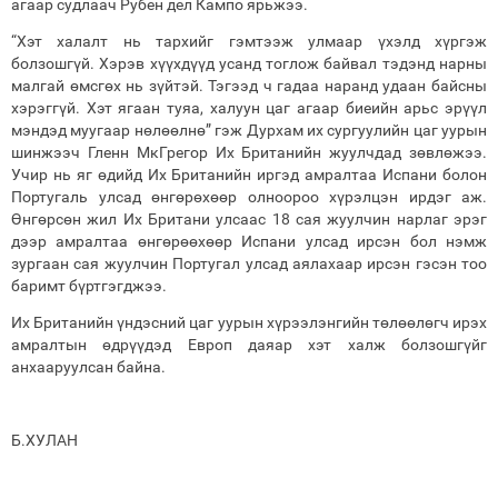
агаар судлаач Рубен дел Кампо ярьжээ.
“Хэт халалт нь тархийг гэмтээж улмаар үхэлд хүргэж
болзошгүй. Хэрэв хүүхдүүд усанд тоглож байвал тэдэнд нарны
малгай өмсгөх нь зүйтэй. Тэгээд ч гадаа наранд удаан байсны
хэрэггүй. Хэт ягаан туяа, халуун цаг агаар биеийн арьс эрүүл
мэндэд муугаар нөлөөлнө” гэж Дурхам их сургуулийн цаг уурын
шинжээч Гленн МкГрегор Их Британийн жуулчдад зөвлөжээ.
Учир нь яг өдийд Их Британийн иргэд амралтаа Испани болон
Португаль улсад өнгөрөхөөр олноороо хүрэлцэн ирдэг аж.
Өнгөрсөн жил Их Британи улсаас 18 сая жуулчин нарлаг эрэг
дээр амралтаа өнгөрөөхөөр Испани улсад ирсэн бол нэмж
зургаан сая жуулчин Португал улсад аялахаар ирсэн гэсэн тоо
баримт бүртгэгджээ.
Их Британийн үндэсний цаг уурын хүрээлэнгийн төлөөлөгч ирэх
амралтын өдрүүдэд Европ даяар хэт халж болзошгүйг
анхааруулсан байна.
Б.ХУЛАН