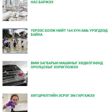
НАС БАРЖЭЭ
ҮЕРЭЭС БОЛЖ НИЙТ 164 ХҮН АМЬ ҮРЭГДЭЭД
БАЙНА
BMW ЗАГВАРЫН МАШИНЫГ ХӨДӨЛГӨӨНД
ОРОЛЦОХЫГ ХОРИГЛОЖЭЭ
ХӨГШРӨЛТИЙН ЭСРЭГ ЭМ ГАРГАЖЭЭ