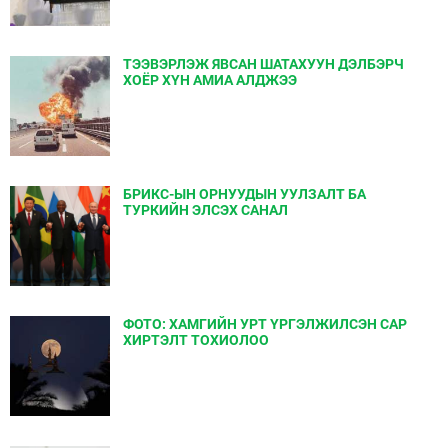
ТЭЭВЭРЛЭЖ ЯВСАН ШАТАХУУН ДЭЛБЭРЧ
ХОЁР ХҮН АМИА АЛДЖЭЭ
БРИКС-ЫН ОРНУУДЫН УУЛЗАЛТ БА
ТУРКИЙН ЭЛСЭХ САНАЛ
ФОТО: ХАМГИЙН УРТ ҮРГЭЛЖИЛСЭН САР
ХИРТЭЛТ ТОХИОЛОО