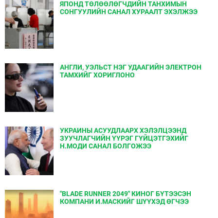
ЯПОНД ТӨЛӨӨЛӨГЧДИЙН ТАНХИМЫН
СОНГУУЛИЙН САНАЛ ХУРААЛТ ЭХЭЛЖЭЭ
АНГЛИ, УЭЛЬСТ НЭГ УДААГИЙН ЭЛЕКТРОН
ТАМХИЙГ ХОРИГЛОНО
УКРАИНЫ АСУУДЛААРХ ХЭЛЭЛЦЭЭНД
ЗУУЧЛАГЧИЙН ҮҮРЭГ ГҮЙЦЭТГЭХИЙГ
Н.МОДИ САНАЛ БОЛГОЖЭЭ
"BLADE RUNNER 2049" КИНОГ БҮТЭЭСЭН
КОМПАНИ И.МАСКИЙГ ШҮҮХЭД ӨГЧЭЭ