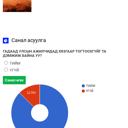
Санал асуулга
ГАДААД УЛСЫН АЖИЛЧИДАД ХЯЗГААР ТОГТООХГҮЙГ ТА
ДЭМЖИЖ БАЙНА УУ?
ТИЙМ
ҮГҮЙ
Санал өгөх
ТИЙМ
ҮГҮЙ
12.5%