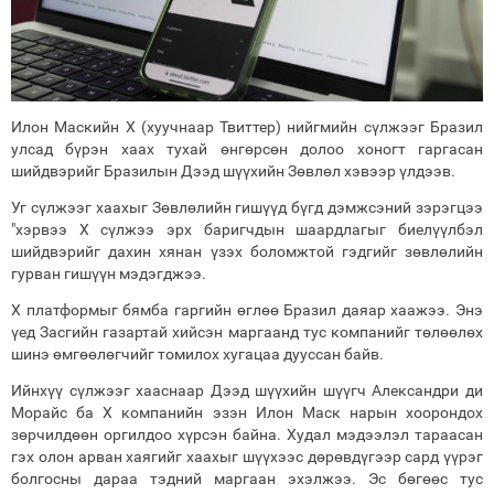
Илон Маскийн X (хуучнаар Твиттер) нийгмийн сүлжээг Бразил
улсад бүрэн хаах тухай өнгөрсөн долоо хоногт гаргасан
шийдвэрийг Бразилын Дээд шүүхийн Зөвлөл хэвээр үлдээв.
Уг сүлжээг хаахыг Зөвлөлийн гишүүд бүгд дэмжсэний зэрэгцээ
"хэрвээ Х сүлжээ эрх баригчдын шаардлагыг биелүүлбэл
шийдвэрийг дахин хянан үзэх боломжтой гэдгийг зөвлөлийн
гурван гишүүн мэдэгджээ.
X платформыг бямба гаргийн өглөө Бразил даяар хаажээ. Энэ
үед Засгийн газартай хийсэн маргаанд тус компанийг төлөөлөх
шинэ өмгөөлөгчийг томилох хугацаа дууссан байв.
Ийнхүү сүлжээг хааснаар Дээд шүүхийн шүүгч Александри ди
Морайс ба X компанийн эзэн Илон Маск нарын хоорондох
зөрчилдөөн оргилдоо хүрсэн байна. Худал мэдээлэл тараасан
гэх олон арван хаягийг хаахыг шүүхээс дөрөвдүгээр сард үүрэг
болгосны дараа тэдний маргаан эхэлжээ. Эс бөгөөс тус