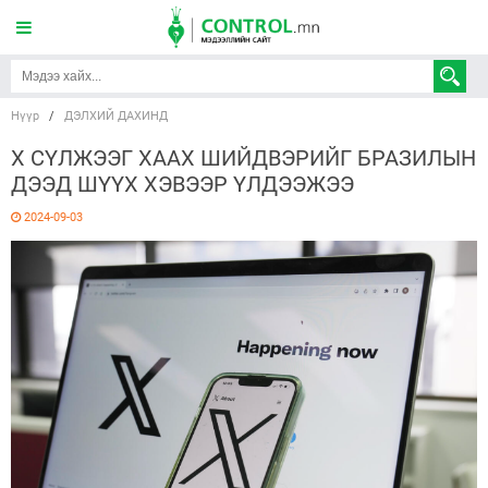
Нүүр
/
ДЭЛХИЙ ДАХИНД
Х СҮЛЖЭЭГ ХААХ ШИЙДВЭРИЙГ БРАЗИЛЫН
ДЭЭД ШҮҮХ ХЭВЭЭР ҮЛДЭЭЖЭЭ
2024-09-03