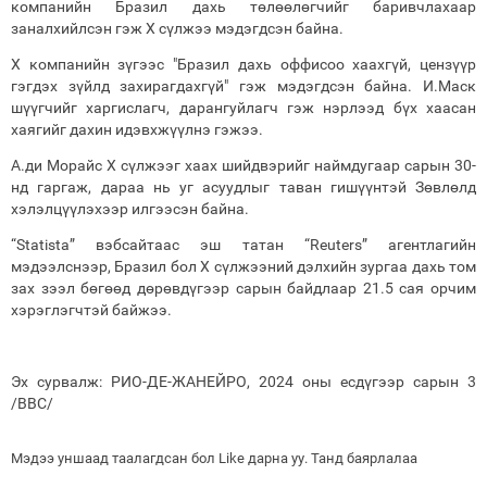
компанийн Бразил дахь төлөөлөгчийг баривчлахаар
заналхийлсэн гэж X сүлжээ мэдэгдсэн байна.
Х компанийн зүгээс "Бразил дахь оффисоо хаахгүй, цензүүр
гэгдэх зүйлд захирагдахгүй" гэж мэдэгдсэн байна. И.Маск
шүүгчийг харгислагч, дарангуйлагч гэж нэрлээд бүх хаасан
хаягийг дахин идэвхжүүлнэ гэжээ.
А.ди Морайс Х сүлжээг хаах шийдвэрийг наймдугаар сарын 30-
нд гаргаж, дараа нь уг асуудлыг таван гишүүнтэй Зөвлөлд
хэлэлцүүлэхээр илгээсэн байна.
“Statista” вэбсайтаас эш татан “Reuters” агентлагийн
мэдээлснээр, Бразил бол X сүлжээний дэлхийн зургаа дахь том
зах зээл бөгөөд дөрөвдүгээр сарын байдлаар 21.5 сая орчим
хэрэглэгчтэй байжээ.
Эх сурвалж: РИО-ДЕ-ЖАНЕЙРО, 2024 оны есдүгээр сарын 3
/BBC/
Мэдээ уншаад таалагдсан бол Like дарна уу. Танд баярлалаа