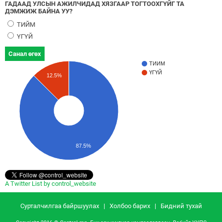
ГАДААД УЛСЫН АЖИЛЧИДАД ХЯЗГААР ТОГТООХГҮЙГ ТА
ДЭМЖИЖ БАЙНА УУ?
ТИЙМ
ҮГҮЙ
Санал өгөх
ТИЙМ
ҮГҮЙ
12.5%
87.5%
A Twitter List by control_website
Сурталчилгаа байршуулах
|
Холбоо барих
|
Бидний тухай