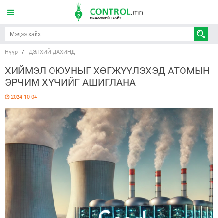
Нүүр
/
ДЭЛХИЙ ДАХИНД
ХИЙМЭЛ ОЮУНЫГ ХӨГЖҮҮЛЭХЭД АТОМЫН
ЭРЧИМ ХҮЧИЙГ АШИГЛАНА
2024-10-04