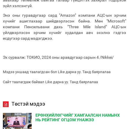
авахаар төлөвлөж байгаа талаар гүйцэтгэх захирал тодорхой
зүйл хэлсэнгүй.
Энэ оны гуравдугаар сард "Amazon" компани АЦС-ын эрчим
хүчийг ашиглахаар шийдвэрлэсэн байна. Мөн "Microsoft"
компани Пенсильвани дахь "Three Mile Island" АЦС-ын
үйлдвэрлэсэн эрчим хүчийг худалдан авч эхэлнэ гэдгээ
есдүгээр сард мэдэгджээ.
Эх сурвалж: ТОКИО, 2024 оны аравдугаар сарын 4 /Nikkei/
Мэдээ уншаад таалагдсан бол Like дарна уу. Танд баярлалаа
Сайт таалагдаж байвал Like дарна уу. Танд баярлалаа
Төстэй мэдээ
ЕРӨНХИЙЛӨГЧИЙГ ХАМГААЛСАН НАМЫНХ
НЬ РЕЙТИНГ ОГЦОМ УНАЖЭЭ