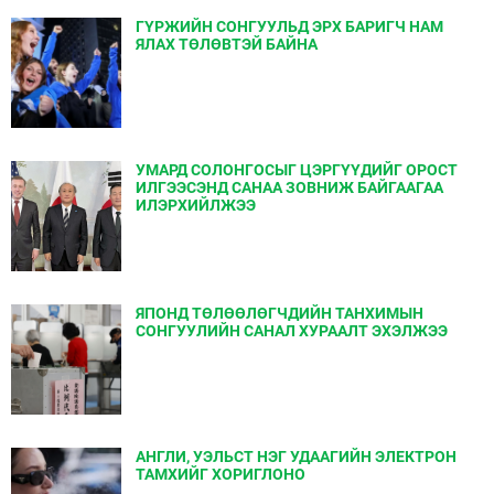
ГҮРЖИЙН СОНГУУЛЬД ЭРХ БАРИГЧ НАМ
ЯЛАХ ТӨЛӨВТЭЙ БАЙНА
УМАРД СОЛОНГОСЫГ ЦЭРГҮҮДИЙГ ОРОСТ
ИЛГЭЭСЭНД САНАА ЗОВНИЖ БАЙГААГАА
ИЛЭРХИЙЛЖЭЭ
ЯПОНД ТӨЛӨӨЛӨГЧДИЙН ТАНХИМЫН
СОНГУУЛИЙН САНАЛ ХУРААЛТ ЭХЭЛЖЭЭ
АНГЛИ, УЭЛЬСТ НЭГ УДААГИЙН ЭЛЕКТРОН
ТАМХИЙГ ХОРИГЛОНО