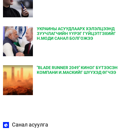
УКРАИНЫ АСУУДЛААРХ ХЭЛЭЛЦЭЭНД
ЗУУЧЛАГЧИЙН ҮҮРЭГ ГҮЙЦЭТГЭХИЙГ
Н.МОДИ САНАЛ БОЛГОЖЭЭ
"BLADE RUNNER 2049" КИНОГ БҮТЭЭСЭН
КОМПАНИ И.МАСКИЙГ ШҮҮХЭД ӨГЧЭЭ
Санал асуулга