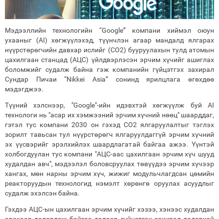
Мэдээллийн технологийн “Google” компани хиймэл оюун
ухааныг (AI) хөгжүүлэхэд, түүнчлэн агаар мандалд ялгарах
нүүрстөрөгчийн давхар ислийг (CO2) бууруулахын тулд атомын
цахилгаан станцад (АЦС) үйлдвэрлэсэн эрчим хүчийг ашиглах
боломжийг судалж байна гэж компанийн гүйцэтгэх захирал
Сундар Пичаи “Nikkei Asia” сонинд ярилцлага өгөхдөө
мэдэгджээ.
Түүний хэлснээр, "Google"-ийн идэвхтэй хөгжүүлж буй AI
технологи нь "асар их хэмжээний эрчим хүчний нөөц" шаарддаг,
гэтэл тус компани 2030 он гэхэд CO2 ялгаруулалтыг тэглэх
зорилт тавьсан тул нүүрстөрөгч ялгаруулдаггүй эрчим хүчний
эх үүсвэрийг эрэлхийлэх шаардлагатай байгаа ажээ. Үүнтэй
холбогдуулан тус компани "АЦС-аас цахилгаан эрчим хүч шууд
худалдан авч", мэдээлэл боловсруулах төвүүдээ эрчим хүчээр
хангах, мөн нарны эрчим хүч, жижиг модульчлагдсан цөмийн
реакторуудын технологид нэмэлт хөрөнгө оруулах асуудлыг
судалж эхэлсэн байна.
Гэхдээ АЦС-ын цахилгаан эрчим хүчийг хэзээ, хэнээс худалдан