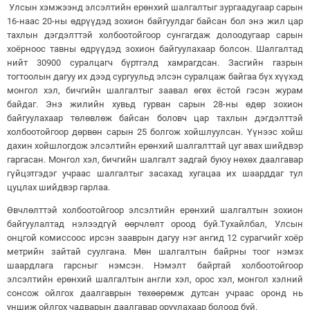
Улсын хэмжээнд элсэлтийн ерөнхий шалгалтыг зургаадугаар сарын
16-наас 20-ны өдрүүдэд зохион байгуулдаг байсан бол энэ жил цар
тахлын дэгдэлттэй холбоотойгоор сунгагдаж долоодугаар сарын
хоёрноос тавны өдрүүдэд зохион байгуулахаар болсон. Шалгалтад
нийт 30900 суралцагч бүртгэлд хамрагдсан. Засгийн газрын
тогтоолын дагуу их дээд сургуульд элсэн суралцаж байгаа бүх хүүхэд
монгол хэл, бичгийн шалгалтыг заавал өгөх ёстой гэсэн журам
байдаг. Энэ жилийн хувьд гурван сарын 28-ны өдөр зохион
байгуулахаар төлөвлөж байсан боловч цар тахлын дэгдэлттэй
холбоотойгоор дөрвөн сарын 25 болгож хойшлуулсан. Үүнээс хойш
дахин хойшлогдож элсэлтийн ерөнхий шалгалттай цуг авах шийдвэр
гаргасан. Монгол хэл, бичгийн шалгалт задгай буюу нөхөх даалгавар
гүйцэтгэдэг учраас шалгалтыг засахад хугацаа их шаарддаг тул
цуцлах шийдвэр гарлаа.
Өвчлөлттэй холбоотойгоор элсэлтийн ерөнхий шалгалтын зохион
байгуулалтад нэлээдгүй өөрчлөлт ороод буй.Тухайлбал, Улсын
онцгой комиссоос ирсэн зааврын дагуу нэг ангид 12 сурагчийг хоёр
метрийн зайтай суулгана. Мөн шалгалтын байрны тоог нэмэх
шаардлага гарсныг нэмсэн. Нэмэлт байртай холбоотойгоор
элсэлтийн ерөнхий шалгалтын англи хэл, орос хэл, монгол хэлний
сонсож ойлгох даалгаврын төхөөрөмж дутсан учраас оронд нь
уншиж ойлгох чадварын даалгавар оруулахаар болоод буй.