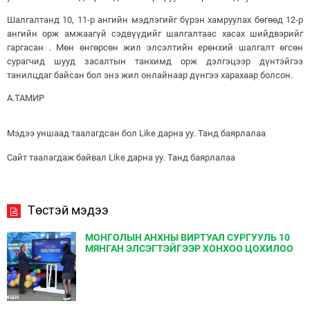
Шалгалтанд 10, 11-р ангийн мэдлэгийг бүрэн хамруулах бөгөөд 12-р
ангийн орж амжаагүй сэдвүүдийг шалгалтаас хасах шийдвэрийг
гаргасан . Мөн өнгөрсөн жил элсэлтийн ерөнхий шалгалт өгсөн
сурагчид шууд засалтын танхимд орж дэлгэцээр дүнтэйгээ
танилцдаг байсан бол энэ жил онлайнаар дүнгээ харахаар болсон.
А.ТАМИР
Мэдээ уншаад таалагдсан бол Like дарна уу. Танд баярлалаа
Сайт таалагдаж байвал Like дарна уу. Танд баярлалаа
Төстэй мэдээ
МОНГОЛЫН АНХНЫ ВИРТУАЛ СУРГУУЛЬ 10
МЯНГАН ЭЛСЭГТЭЙГЭЭР ХОНХОО ЦОХИЛОО