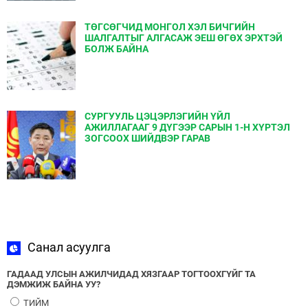
ТӨГСӨГЧИД МОНГОЛ ХЭЛ БИЧГИЙН
ШАЛГАЛТЫГ АЛГАСАЖ ЭЕШ ӨГӨХ ЭРХТЭЙ
БОЛЖ БАЙНА
СУРГУУЛЬ ЦЭЦЭРЛЭГИЙН ҮЙЛ
АЖИЛЛАГААГ 9 ДҮГЭЭР САРЫН 1-Н ХҮРТЭЛ
ЗОГСООХ ШИЙДВЭР ГАРАВ
Санал асуулга
ГАДААД УЛСЫН АЖИЛЧИДАД ХЯЗГААР ТОГТООХГҮЙГ ТА
ДЭМЖИЖ БАЙНА УУ?
ТИЙМ