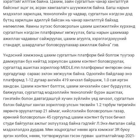
хэрэгтэйг илтгэж байна. Цахим, зайн сургалтын чанар хангалтгүй
байсныг эцэг эх, асран хамгаалагч шүүмжилж байна. Багш нарын
мэдээлэл харилцаа, технологийн ур чадвар, сургалтын нэгдсэн дэд
бүтэц харилцан адилгүй байсан нь чанар хангалтгүй байхад
нөлөөллөө. Яамны зүгээс боловсролын цахим шилжилтийн хүрээнд
сургалтын нэгдсэн платформыг хөгжүүлэх, багш нарын цахимаар
ажиллах чадавхыг сайжруулах, цахим агуулга, хэрэглэгдэхүүний
стандарт, шаардлагыг боловсруулахаар ажиллаж байна” гэв.
Үндэсний хэмжээнд цахим сургалтын платформ бий болгож түүгээр
дамжуулан бүх нийтэд зориулсан цахим контент боловсруулах,
сургалтад ашиглах зорилгоор MEDLE.mn платформыг өнгөрсөн оны
зургадугаар сараас эхлэн хөгжүүлж байна. Одоогийн байдлаар энэ
платформд 1-12 дугаар ангийн 419 хичээл байршиж, 1.0 сая иргэн
хандсан. Цахим контент бэлтгэх, цахим хичээлийн санг бүрдүүлэх,
баяжуулах, сургалтад мэдээллийн технологийг бүрэн ашиглах,
гэнэтийн болон давтагдашгүй хүчин зүйлийн үед хичээл, сургалтын
бэлэн байдлыг хангах зорилгоор улсын төсвийн 1.2 тэрбум төгрөгийн
хөрөнгө оруулалтаар 21 аймаг, нийслэлийн боловсролын газар,
ерөнхий боловсролын 45 сургуульд цахим контент бүтээх бичил
студи байгуулах ажлыг эхлүүлээд байна гэдгийг Л.Энх-Амгалан сайд
мэдээлэлдээ дурдав. Мөн хоцрогдлыг нөхөх арга хэмжээг 3R буюу
эргэн холбох, нөхөх, тогтворжуулах гэсэн гурван шатлалтайгаар 2021-