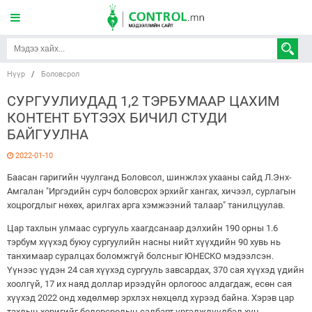
Нүүр
/
Боловсрол
СУРГУУЛИУДАД 1,2 ТЭРБУМААР ЦАХИМ
КОНТЕНТ БҮТЭЭХ БИЧИЛ СТУДИ
БАЙГУУЛНА
2022-01-10
Баасан гаригийн чуулганд Боловсол, шинжлэх ухааны сайд Л.Энх-
Амгалан "Иргэдийн сурч боловсрох эрхийг хангах, хичээл, сурлагын
хоцрогдлыг нөхөх, арилгах арга хэмжээний талаар" танилцуулав.
Цар тахлын улмаас сургууль хаагдсанаар дэлхийн 190 орны 1.6
тэрбум хүүхэд буюу сургуулийн насны нийт хүүхдийн 90 хувь нь
танхимаар суралцах боломжгүй болсныг ЮНЕСКО мэдээлсэн.
Үүнээс үүдэн 24 сая хүүхэд сургууль завсардах, 370 сая хүүхэд үдийн
хоолгүй, 17 их наяд доллар ирээдүйн орлогоос алдагдаж, есөн сая
хүүхэд 2022 онд хөдөлмөр эрхлэх нөхцөлд хүрээд байна. Хэрэв цар
тахлын хоригийг боловсролын салбарт үргэлжлүүлбэл хүн