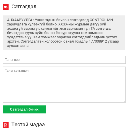
Сэтгэгдэл
АНХААРУУЛГА : Уншигчдын бичсэн сэтгэгдэлд CONTROL.MN
хариуцлага хүлээхгүй болно. ХХЗХ-ны журмын дагуу зүй
зохисгүй зарим үг, хэллэгийг хязгаарласан тул ТА сэтгэгдэл
бичихдээ хууль зүйн болон ёс суртахууны хэм хэмжээг
хүндэтгэнэ үү. Хэм хэмжээг зөрчсөн сэтгэгдлийг админ устгах
эрхтэй. Сэтгэгдэлтэй холбоотой санал гомдлыг 77008912 утсаар
хүлээн авна
Төстэй мэдээ