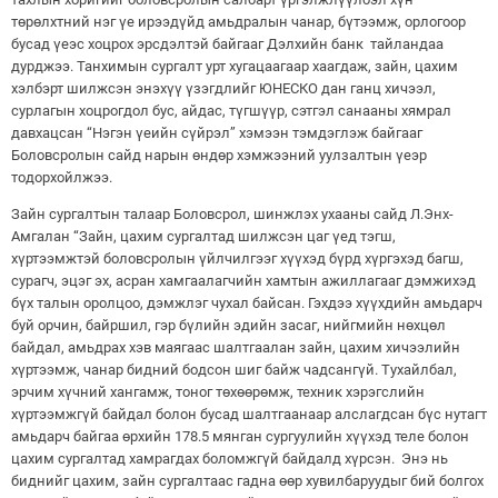
төрөлхтний нэг үе ирээдүйд амьдралын чанар, бүтээмж, орлогоор
бусад үеэс хоцрох эрсдэлтэй байгааг Дэлхийн банк тайландаа
дурджээ. Танхимын сургалт урт хугацаагаар хаагдаж, зайн, цахим
хэлбэрт шилжсэн энэхүү үзэгдлийг ЮНЕСКО дан ганц хичээл,
сурлагын хоцрогдол бус, айдас, түгшүүр, сэтгэл санааны хямрал
давхацсан “Нэгэн үеийн сүйрэл” хэмээн тэмдэглэж байгааг
Боловсролын сайд нарын өндөр хэмжээний уулзалтын үеэр
тодорхойлжээ.
Зайн сургалтын талаар Боловсрол, шинжлэх ухааны сайд Л.Энх-
Амгалан “Зайн, цахим сургалтад шилжсэн цаг үед тэгш,
хүртээмжтэй боловсролын үйлчилгээг хүүхэд бүрд хүргэхэд багш,
сурагч, эцэг эх, асран хамгаалагчийн хамтын ажиллагааг дэмжихэд
бүх талын оролцоо, дэмжлэг чухал байсан. Гэхдээ хүүхдийн амьдарч
буй орчин, байршил, гэр бүлийн эдийн засаг, нийгмийн нөхцөл
байдал, амьдрах хэв маягаас шалтгаалан зайн, цахим хичээлийн
хүртээмж, чанар бидний бодсон шиг байж чадсангүй. Тухайлбал,
эрчим хүчний хангамж, тоног төхөөрөмж, техник хэрэгслийн
хүртээмжгүй байдал болон бусад шалтгаанаар алслагдсан бүс нутагт
амьдарч байгаа өрхийн 178.5 мянган сургуулийн хүүхэд теле болон
цахим сургалтад хамрагдах боломжгүй байдалд хүрсэн. Энэ нь
биднийг цахим, зайн сургалтаас гадна өөр хувилбаруудыг бий болгох