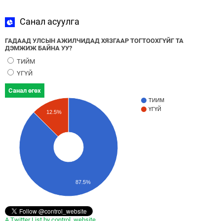
Санал асуулга
ГАДААД УЛСЫН АЖИЛЧИДАД ХЯЗГААР ТОГТООХГҮЙГ ТА
ДЭМЖИЖ БАЙНА УУ?
ТИЙМ
ҮГҮЙ
Санал өгөх
ТИЙМ
ҮГҮЙ
12.5%
87.5%
A Twitter List by control_website