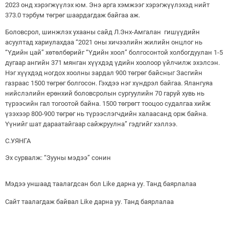
2023 онд хэрэгжүүлэх юм. Энэ арга хэмжээг хэрэгжүүлэхэд нийт
373.0 тэрбум төгрөг шаардагдаж байгаа аж.
Боловсрол, шинжлэх ухааны сайд Л.Энх-Амгалан гишүүдийн
асуултад хариулахдаа “2021 оны хичээлийн жилийн онцлог нь
“Үдийн цай” хөтөлбөрийг “Үдийн хоол” болгосонтой холбогдуулан 1-5
дугаар ангийн 371 мянган хүүхдэд үдийн хоолоор үйлчилж эхэлсэн.
Нэг хүүхдэд ногдох хоолны зардал 900 төгрөг байсныг Засгийн
газраас 1500 төгрөг болгосон. Гэхдээ нэг хүндрэл байгаа. Ялангуяа
нийслэлийн ерөнхий боловсролын сургуулийн 70 гаруй хувь нь
түрээсийн гал тогоотой байна. 1500 төгрөгт тооцоо судалгаа хийж
үзэхээр 800-900 төгрөг нь түрээслэгчдийн халаасанд орж байна.
Үүнийг шат дараатайгаар сайжруулна” гэдгийг хэллээ.
С.УЯНГА
Эх сурвалж: “Зууны мэдээ” сонин
Мэдээ уншаад таалагдсан бол Like дарна уу. Танд баярлалаа
Сайт таалагдаж байвал Like дарна уу. Танд баярлалаа