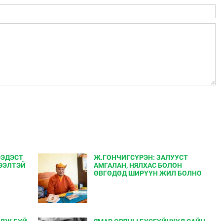
ЭЭДЭСТ
Ж.ГОНЧИГСҮРЭН: ЗАЛУУСТ
 ЭЭЛТЭЙ
АМГАЛАН, НЯЛХАС БОЛОН
ӨВГӨДӨД ШИРҮҮН ЖИЛ БОЛНО