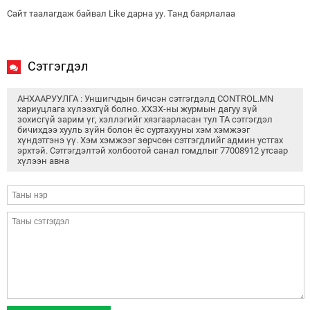
Сайт таалагдаж байвал Like дарна уу. Танд баярлалаа
Сэтгэгдэл
АНХААРУУЛГА : Уншигчдын бичсэн сэтгэгдэлд CONTROL.MN
хариуцлага хүлээхгүй болно. ХХЗХ-ны журмын дагуу зүй
зохисгүй зарим үг, хэллэгийг хязгаарласан тул ТА сэтгэгдэл
бичихдээ хууль зүйн болон ёс суртахууны хэм хэмжээг
хүндэтгэнэ үү. Хэм хэмжээг зөрчсөн сэтгэгдлийг админ устгах
эрхтэй. Сэтгэгдэлтэй холбоотой санал гомдлыг 77008912 утсаар
хүлээн авна