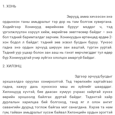
1. ХОНЬ
Зөрүүд, амиа хичээсэн энэ
ордынхон таны амьдралыг тэр дор нь там болгож хувиргана.
Хэдийгээр Хонинууд өөрийнхөө бурууг мэддэг ч, тэд
үргэлжлүүлэн хэрүүл хийж, өөрийгөө зөвтгөсөөр байдаг – энэ
бол тэдний баримталдаг зарчим. Хонинуудын ертөнцөд ердөө 2-
хон бодол л байдаг: тэдний зөв эсвэл бусдын буруу. Үүнээс
гадна энэ ордын эрчүүд ширүүн зан ааштай, түргэн ууртай.
Тэдний уур уцаар болон зан ааш нь гэнэт өөрчлөгддөг тул өдөр
бүр Хонинуудтай учир зүйгээ ололцох амаргүй байдаг.
2. ХИЛЭНЦ
Эдгээр эрчүүд бусдыг
эрхшээлдээ оруулах сонирхолтой. Тэд төрөлхийн хартайгаас
гадна, хажуу дахь хүнээсээ маш их зүйлийг шаарддаг.
Хилэнцүүд хүчтэй, бие даасан хүмүүс учраас хайртай хүнээ
өөрийн эрхшээлд байлгах дуртай байдаг. Тэдэнтэй хайр
дурлалын харилцаа бий болгоход, танд яг л олон ангит
савангийн дуурьд тоглож байгаа мэт санагдана. Хэрэв та нам
гүм, тайван амьдралыг хүсэж байвал Хилэнцийн ордын эрэгтэй