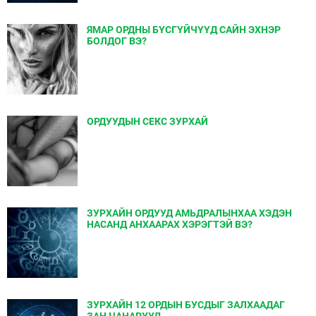
ЯМАР ОРДНЫ БҮСГҮЙЧҮҮД САЙН ЭХНЭР
БОЛДОГ ВЭ?
ОРДУУДЫН СЕКС ЗУРХАЙ
ЗУРХАЙН ОРДУУД АМЬДРАЛЫНХАА ХЭДЭН
НАСАНД АНХААРАХ ХЭРЭГТЭЙ ВЭ?
ЗУРХАЙН 12 ОРДЫН БУСДЫГ ЗАЛХААДАГ