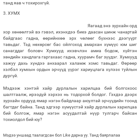
танд яав ч тохирохгүй.
3. ХУМХ
Яагаад энэ зурхайн орд
хор хөнөөлтэй вэ гэвэл, ихэнхдээ биеэ даасан шинж чанартай
байдгаас гадна, өөрийнхөө эрх чөлөөг бүхнээс дээгүүрт
тавьдаг. Тэд нөхөрсөг бас ойлгоход амархан хүмүүс юм шиг
санагддаг боловч Хумхууд ихэвчлэн амиа бодож, хүйтэн
хөндийн хандлага гаргахаас гадна, хуурамч баг зүүдэг. Хумхууд
хажуу дахь хүндээ анхаарал халамж хомс тавьдаг. Өөрөөр
хэлбэл хумхын ордын эрчүүд үүрэг хариуцлага хүлээх туйлын
дургүй.
Мэдээж хэнтэй хайр дурлалын харилцаа бий болгохоос
шалтгаалж, ирээдүй хэрхэх нь тодорхой болдог. Гэхдээ дээрх
зурхайн ордууд ямар нэгэн байдлаар аюултай эрчүүдийн тоонд
багтдаг байна. Танд эдгээр хүмүүстэй хайр дурлалын харилцаа
бий болгож, ямар нэгэн асуудалтай нүүр тулгарч байсан
тохиолдол бий юу?
Мэдээ уншаад таалагдсан бол Like дарна уу. Танд баярлалаа