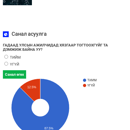
Санал асуулга
ГАДААД УЛСЫН АЖИЛЧИДАД ХЯЗГААР ТОГТООХГҮЙГ ТА
ДЭМЖИЖ БАЙНА УУ?
ТИЙМ
ҮГҮЙ
Санал өгөх
ТИЙМ
ҮГҮЙ
12.5%
87.5%