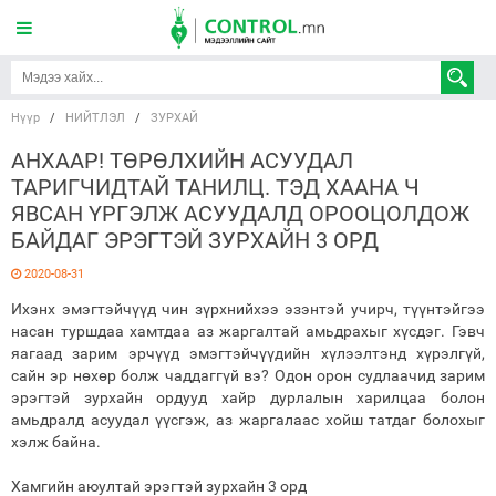
Нүүр
/
НИЙТЛЭЛ
/
ЗУРХАЙ
АНХААР! ТӨРӨЛХИЙН АСУУДАЛ
ТАРИГЧИДТАЙ ТАНИЛЦ. ТЭД ХААНА Ч
ЯВСАН ҮРГЭЛЖ АСУУДАЛД ОРООЦОЛДОЖ
БАЙДАГ ЭРЭГТЭЙ ЗУРХАЙН 3 ОРД
2020-08-31
Ихэнх эмэгтэйчүүд чин зүрхнийхээ эзэнтэй учирч, түүнтэйгээ
насан туршдаа хамтдаа аз жаргалтай амьдрахыг хүсдэг. Гэвч
яагаад зарим эрчүүд эмэгтэйчүүдийн хүлээлтэнд хүрэлгүй,
сайн эр нөхөр болж чаддаггүй вэ? Одон орон судлаачид зарим
эрэгтэй зурхайн ордууд хайр дурлалын харилцаа болон
амьдралд асуудал үүсгэж, аз жаргалаас хойш татдаг болохыг
хэлж байна.
Хамгийн аюултай эрэгтэй зурхайн 3 орд