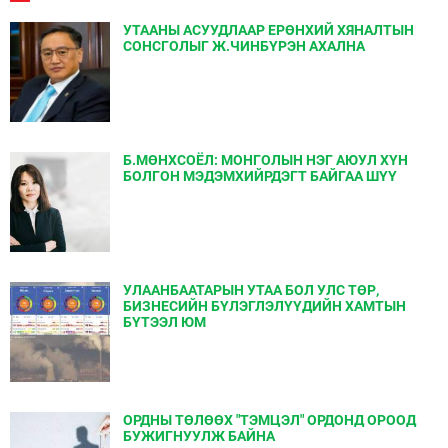
УТААНЫ АСУУДЛААР ЕРӨНХИЙ ХЯНАЛТЫН
СОНСГОЛЫГ Ж.ЧИНБҮРЭН АХАЛНА
Б.МӨНХСОЁЛ: МОНГОЛЫН НЭГ АЮУЛ ХҮН
БОЛГОН МЭДЭМХИЙРДЭГТ БАЙГАА ШҮҮ
УЛААНБААТАРЫН УТАА БОЛ УЛС ТӨР,
БИЗНЕСИЙН БҮЛЭГЛЭЛҮҮДИЙН ХАМТЫН
БҮТЭЭЛ ЮМ
ОРДНЫ ТӨЛӨӨХ "ТЭМЦЭЛ" ОРДОНД ОРООД
БУЖИГНУУЛЖ БАЙНА