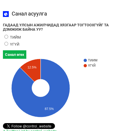
Санал асуулга
ГАДААД УЛСЫН АЖИЛЧИДАД ХЯЗГААР ТОГТООХГҮЙГ ТА
ДЭМЖИЖ БАЙНА УУ?
ТИЙМ
ҮГҮЙ
Санал өгөх
ТИЙМ
ҮГҮЙ
12.5%
87.5%