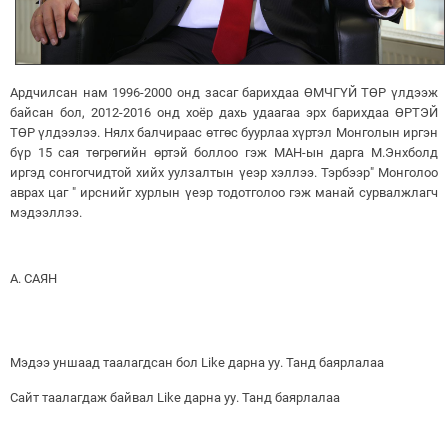
Ардчилсан нам 1996-2000 онд засаг барихдаа ӨМЧГҮЙ ТӨР үлдээж
байсан бол, 2012-2016 онд хоёр дахь удаагаа эрх барихдаа ӨРТЭЙ
ТӨР үлдээлээ. Нялх балчираас өтгөс буурлаа хүртэл Монголын иргэн
бүр 15 сая төгрөгийн өртэй боллоо гэж МАН-ын дарга М.Энхболд
иргэд сонгогчидтой хийх уулзалтын үеэр хэллээ. Тэрбээр" Монголоо
аврах цаг " ирснийг хурлын үеэр тодотголоо гэж манай сурвалжлагч
мэдээллээ.
А. САЯН
Мэдээ уншаад таалагдсан бол Like дарна уу. Танд баярлалаа
Сайт таалагдаж байвал Like дарна уу. Танд баярлалаа