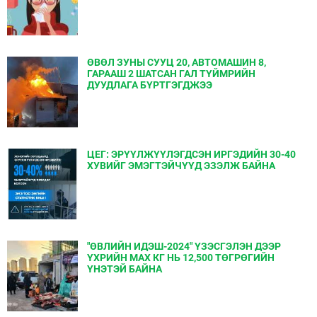
ӨВӨЛ ЗУНЫ СУУЦ 20, АВТОМАШИН 8,
ГАРААШ 2 ШАТСАН ГАЛ ТҮЙМРИЙН
ДУУДЛАГА БҮРТГЭГДЖЭЭ
ЦЕГ: ЭРҮҮЛЖҮҮЛЭГДСЭН ИРГЭДИЙН 30-40
ХУВИЙГ ЭМЭГТЭЙЧҮҮД ЭЗЭЛЖ БАЙНА
"ӨВЛИЙН ИДЭШ-2024" ҮЗЭСГЭЛЭН ДЭЭР
ҮХРИЙН МАХ КГ НЬ 12,500 ТӨГРӨГИЙН
ҮНЭТЭЙ БАЙНА