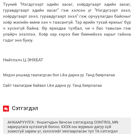
Түүний "Нэгдүгээрт эдийн засаг, хоёрдугаарт эдийн засаг,
гуравдугаарт эдийн засаг" гэж хэлсэн үг "Нэгдүгээрт зээл,
хоёрдугаарт зээл, гуравдугаарт зээл" гэж орчуулагдах байсныг
хоёр жилийн өмнө хэн ч таасангүй. Тэр өрийн тухай ярихыг бүр
ч хүсэхгүй байна. Өр ярихдаа тулбал, чи ч бас тавьсан гэж
улайрч эхэллээ. Хоёр хар хэрээ бие биенийхээ харыг гайхна
гэдэг энэ буюу.
Нийтлэлч Ц.ЭНХБАТ
Мэдээ уншаад таалагдсан бол Like дарна уу. Танд баярлалаа
Сайт таалагдаж байвал Like дарна уу. Танд баярлалаа
Сэтгэгдэл
АНХААРУУЛГА : Уншигчдын бичсэн сэтгэгдэлд CONTROL.MN
хариуцлага хүлээхгүй болно. ХХЗХ-ны журмын дагуу зүй
зохисгүй зарим үг, хэллэгийг хязгаарласан тул ТА сэтгэгдэл