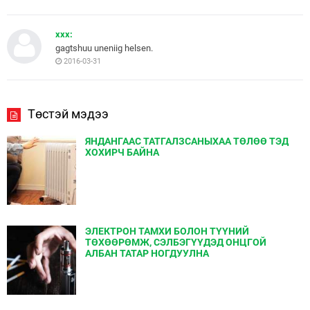
xxx:
gagtshuu uneniig helsen.
2016-03-31
Төстэй мэдээ
ЯНДАНГААС ТАТГАЛЗСАНЫХАА ТӨЛӨӨ ТЭД
ХОХИРЧ БАЙНА
ЭЛЕКТРОН ТАМХИ БОЛОН ТҮҮНИЙ
ТӨХӨӨРӨМЖ, СЭЛБЭГҮҮДЭД ОНЦГОЙ
АЛБАН ТАТАР НОГДУУЛНА