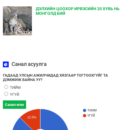
ДЭЛХИЙН ЦООХОР ИРВЭСИЙН 20 ХУВЬ НЬ
МОНГОЛД БИЙ
Санал асуулга
ГАДААД УЛСЫН АЖИЛЧИДАД ХЯЗГААР ТОГТООХГҮЙГ ТА
ДЭМЖИЖ БАЙНА УУ?
ТИЙМ
ҮГҮЙ
Санал өгөх
ТИЙМ
ҮГҮЙ
12.5%