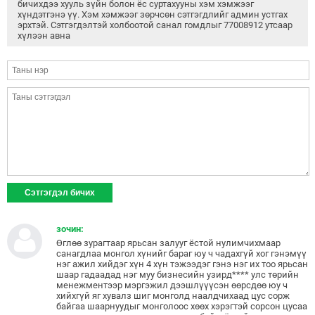
бичихдээ хууль зүйн болон ёс суртахууны хэм хэмжээг
хүндэтгэнэ үү. Хэм хэмжээг зөрчсөн сэтгэгдлийг админ устгах
эрхтэй. Сэтгэгдэлтэй холбоотой санал гомдлыг 77008912 утсаар
хүлээн авна
зочин:
Өглөө зурагтаар ярьсан залууг ёстой нулимчихмаар
санагдлаа монгол хүнийг бараг юу ч чадахгүй хог гэнэмүү
нэг ажил хийдэг хүн 4 хүн тэжээдэг гэнэ нэг их тоо ярьсан
шаар гадаадад нэг муу бизнесийн узирд**** улс төрийн
менежментээр мэргэжил дээшлүүүсэн өөрсдөө юу ч
хийхгүй яг хувалз шиг монголд наалдчихаад цус сорж
байгаа шаарнуудыг монголоос хөөх хэрэгтэй сорсон цусаа