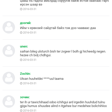
цааш нь гадны амьтдад соруулж байж ёстой хаанаас гарч
ирсэн шаар вэ
2016-03-31
дээгий:
Ийм ч ерөнхий сайдтай байх гэж дээ чааваас даа
2016-03-31
unen:
saihan bileg ulsturch bish ter zvgeer l bolh gj hicheedg negen.
hezee ch bolj chdhgui.
2016-03-31
Zochin:
Utsan huuheldei ****uul taarna
2016-03-31
зочин:
ter ih ur tawichihaad odoo ichihgui ard irgediin huuhdud tulnu
gjiga humus shuudee alind n itgehee bur medehee bolichihloo
2016-03-31