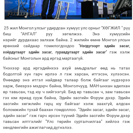
25 жил Монгол улсыг удирдсан хүмүүс улс орныг "ХӨГЖИЛ " рүү
биш "АНГАЛ" руу хөтөлжээ. Энэ хүмүүсийн
нэрийг дурдахаас залхаж байна. 2 жилийн өмнө Монгол улсын
ерөнхий сайдаар томилогдохдоо
"
Нэгдүгээрт эдийн засаг,
"
гэж хэлж
хоёрдугаарт эдийн засаг, гуравдугаарт эдийн засаг
байсныг Монголын ард иргэд мартаагүй.
Үнэхээр ард иргэдийнхээ ахуй амьдралыг өөд нь татах
бодолтой хүн гарч ирлээ л гэж харсан, итгэсэн, хүлээсэн.
Өнөөдөр энэ итгэл найдвар талаар болж байгааг нүдээрээ
харж, биеэрээ мэдэрч байна, Монголчууд. МАН-ынхан адилхан
өр тавьсан, тэд юу ч хийгээгүй. Бид өр тавьсан ч, зам тавьсан
гэх юм яриад сууж байна, Эдийн засгийн Форум дээр. Эдийн
засгийн хөгжлийн гарц юу байгааг хэлж заахгүй, алдсан
боломжийн тухай баахан гомдоллоо.
"Эдийн засаг, эдийн засаг,
эдийн засаг" гэж гарч ирсэн түүний Эдийн засгийн Форум дээр
тавьсан илтгэлийг "
Улс төрийн сурталчилгаа" хийлээ гэж
хөндлөнгийн ажиглагчид дүгнэлээ.