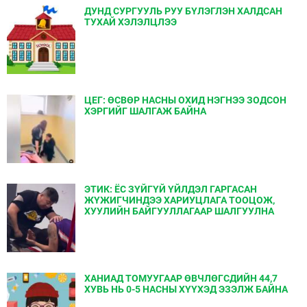
ДУНД СУРГУУЛЬ РУУ БҮЛЭГЛЭН ХАЛДСАН
ТУХАЙ ХЭЛЭЛЦЛЭЭ
ЦЕГ: ӨСВӨР НАСНЫ ОХИД НЭГНЭЭ ЗОДСОН
ХЭРГИЙГ ШАЛГАЖ БАЙНА
ЭТИК: ЁС ЗҮЙГҮЙ ҮЙЛДЭЛ ГАРГАСАН
ЖҮЖИГЧИНДЭЭ ХАРИУЦЛАГА ТООЦОЖ,
ХУУЛИЙН БАЙГУУЛЛАГААР ШАЛГУУЛНА
ХАНИАД ТОМУУГААР ӨВЧЛӨГСДИЙН 44,7
ХУВЬ НЬ 0-5 НАСНЫ ХҮҮХЭД ЭЗЭЛЖ БАЙНА