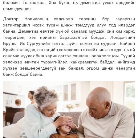
болохыг тогтоожээ. Энэ бүхэн нь дементиа үүсэх эрсдлийг
нэмэгдүүлдэг.
Доктор Новиковын хэлснээр тархины бор гадаргын
хатингаршил ихсэх тусам шинж тэмдгүүд илүү тод илэрдэг
байна. Дементиа өвчтэй хүн ой санамж муудаж, хий юм харж,
төөрөгдөн, хэл ярианы бэрхшээлтэй болдог. Лондонгийн
Брунел Их Сургуулийн сэтгэл зүйч, дементиа судлаач Байрон
Крийз хэлэхдээ, сэтгэцийн хомсдолын эхний шинж тэмдэг нь ой
санамж муудах биш харин сэтгэл санааны өөрчлөлт юм. Түүний
хэлснээр өвчтөн түрэмгийлэл, хайхрамжгүй байдал, нийгэмд
хүлээн зөвшөөрөгдөөгүй зан байдал, огцом шинж чанартай
байж болдог байна.