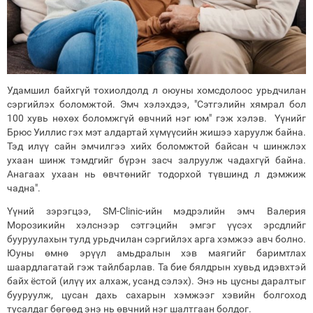
Удамшил байхгүй тохиолдолд л оюуны хомсдолоос урьдчилан
сэргийлэх боломжтой. Эмч хэлэхдээ, "Сэтгэлийн хямрал бол
100 хувь нөхөх боломжгүй өвчний нэг юм" гэж хэлэв. Үүнийг
Брюс Уиллис гэх мэт алдартай хүмүүсийн жишээ харуулж байна.
Тэд илүү сайн эмчилгээ хийх боломжтой байсан ч шинжлэх
ухаан шинж тэмдгийг бүрэн засч залруулж чадахгүй байна.
Анагаах ухаан нь өвчтөнийг тодорхой түвшинд л дэмжиж
чадна".
Үүний зэрэгцээ, SM-Clinic-ийн мэдрэлийн эмч Валерия
Морозикийн хэлснээр сэтгэцийн эмгэг үүсэх эрсдлийг
бууруулахын тулд урьдчилан сэргийлэх арга хэмжээ авч болно.
Юуны өмнө эрүүл амьдралын хэв маягийг баримтлах
шаардлагатай гэж тайлбарлав. Та бие бялдрын хувьд идэвхтэй
байх ёстой (илүү их алхаж, усанд сэлэх). Энэ нь цусны даралтыг
бууруулж, цусан дахь сахарын хэмжээг хэвийн болгоход
тусалдаг бөгөөд энэ нь өвчний нэг шалтгаан болдог.