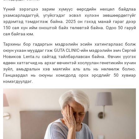
Үүний зэрэгцээ зарим хүмүүс өөрсдийн нөхцөл байдлаа
ухамсарладаггүй, үгүйсгэдэг эсвэл хүлээн зөвшөөрдөггүйг
эрдэмтэд тэмдэглэж байна. 2025 он гэхэд манай гараг дээр
150 сая хүн ийм оноштой байх төлөвтэй байна. Одоо 50 гаруй
сая байгаа юм.
Тархины бор гадаргын мэдрэлийн эсийн хатингарлаас болж
оюун ухаан мууддаг гэж GUTA CLINIC-ийн мэдрэлийн эмч Сергей
Новиков Lenta.ru сайтад тайлбарлавсан байна. Өвчин үүсгэх
өдөөн хатгагчид нь архаг өвчинтэй хослуулан генетикийн хүчин
зүйл, амьдралын хэв маягийн аль аль нь нөлөөлж болно.
Ганцаардал нь оюуны хомсдолд орох эрсдлийг 50 хувиар
нэмэгдүүлдэг.