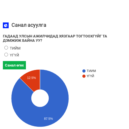
Санал асуулга
ГАДААД УЛСЫН АЖИЛЧИДАД ХЯЗГААР ТОГТООХГҮЙГ ТА
ДЭМЖИЖ БАЙНА УУ?
ТИЙМ
ҮГҮЙ
Санал өгөх
ТИЙМ
ҮГҮЙ
12.5%
87.5%