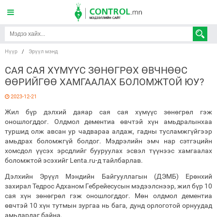
Нүүр
/
Эрүүл мэнд
САЯ САЯ ХҮМҮҮС ЗӨНӨГРӨХ ӨВЧНӨӨС
ӨӨРИЙГӨӨ ХАМГААЛАХ БОЛОМЖТОЙ ЮУ?
2023-12-21
Жил бүр дэлхий даяар сая сая хүмүүс зөнөгрөл гэж
оношлогддог. Олдмол дементиа өвчтэй хүн амьдралынхаа
туршид олж авсан ур чадвараа алдаж, гадны тусламжгүйгээр
амьдрах боломжгүй болдог. Мэдрэлийн эмч нар сэтгэцийн
хомсдол үүсэх эрсдлийг бууруулах эсвэл түүнээс хамгаалах
боломжтой эсэхийг Lenta.ru-д тайлбарлав.
Дэлхийн Эрүүл Мэндийн Байгууллагын (ДЭМБ) Ерөнхий
захирал Тедрос Адханом Гебрейесусын мэдээлснээр, жил бүр 10
сая хүн зөнөгрөл гэж оношлогддог. Мөн олдмол дементиа
өвчтэй 10 хүн тутмын зургаа нь бага, дунд орлоготой орнуудад
амьдардаг байна.