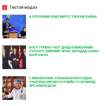
Төстэй мэдээ
А ХҮРЭЭНИЙ H3N2 ВИРУС ТАРХАЖ БАЙНА
БНСУ ГУРВАН ТАЛТ ДЭЭД ХЭМЖЭЭНИЙ
УУЛЗАЛТ ХИЙХИЙГ ЯПОН, ХЯТАДАД САНАЛ
БОЛГОЖЭЭ
С.МӨНХБУРАМ: УЛААНБААТАРЧУУДЫН
УУШГИНЫ ӨВЧИН СҮҮЛИЙН 15-20 ЖИЛД
ЭРС НЭМЭГДСЭН