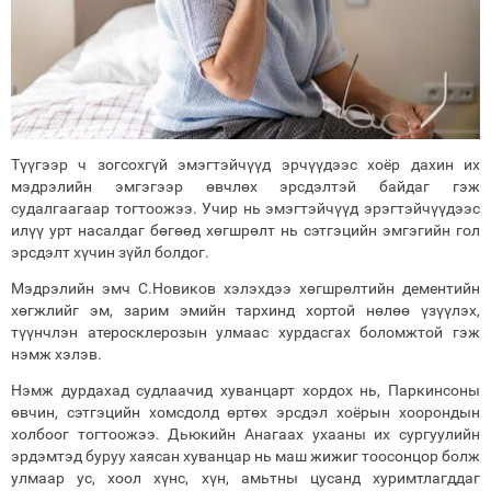
Түүгээр ч зогсохгүй эмэгтэйчүүд эрчүүдээс хоёр дахин их
мэдрэлийн эмгэгээр өвчлөх эрсдэлтэй байдаг гэж
судалгаагаар тогтоожээ. Учир нь эмэгтэйчүүд эрэгтэйчүүдээс
илүү урт насалдаг бөгөөд хөгшрөлт нь сэтгэцийн эмгэгийн гол
эрсдэлт хүчин зүйл болдог.
Мэдрэлийн эмч С.Новиков хэлэхдээ хөгшрөлтийн дементийн
хөгжлийг эм, зарим эмийн тархинд хортой нөлөө үзүүлэх,
түүнчлэн атеросклерозын улмаас хурдасгах боломжтой гэж
нэмж хэлэв.
Нэмж дурдахад судлаачид хуванцарт хордох нь, Паркинсоны
өвчин, сэтгэцийн хомсдолд өртөх эрсдэл хоёрын хоорондын
холбоог тогтоожээ. Дьюкийн Анагаах ухааны их сургуулийн
эрдэмтэд буруу хаясан хуванцар нь маш жижиг тоосонцор болж
улмаар ус, хоол хүнс, хүн, амьтны цусанд хуримтлагддаг