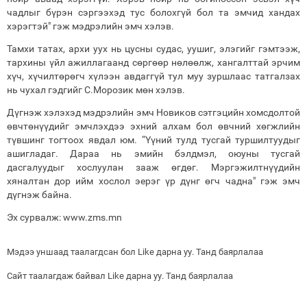
чадлыг бүрэн сэргээхэд тус болохгүй бол та эмчид хандах
хэрэгтэй" гэж мэдрэлийн эмч хэлэв.
Тамхи татах, архи уух нь цусны судас, уушиг, элэгийг гэмтээж,
тархины үйл ажиллагаанд сөргөөр нөлөөлж, хангалттай эрчим
хүч, хүчилтөрөгч хүлээн авдаггүй тул муу зуршлаас татгалзах
нь чухал гэдгийг С.Морозик мөн хэлэв.
Дүгнэж хэлэхэд мэдрэлийн эмч Новиков сэтгэцийн хомсдолтой
өвчтөнүүдийг эмчлэхдээ эхний алхам бол өвчний хөгжлийн
түвшинг тогтоох явдал юм. “Үүний тулд тусгай туршилтуудыг
ашигладаг. Дараа нь эмийн бэлдмэл, оюуны тусгай
дасгалуудыг хослуулан зааж өгдөг. Мэргэжилтнүүдийн
хяналтан дор ийм хослол эерэг үр дүнг өгч чадна" гэж эмч
дүгнэж байна.
Эх сурвалж: www.zms.mn
Мэдээ уншаад таалагдсан бол Like дарна уу. Танд баярлалаа
Сайт таалагдаж байвал Like дарна уу. Танд баярлалаа