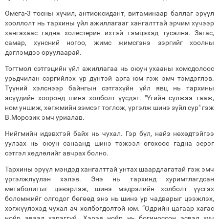
Омега-3 тосны хүчил, антиоксидант, витаминаар баялаг эрүүл
хооллолт нь тархины үйл ажиллагааг хангалттай эрчим хүчээр
хангахаас гадна холестерин ихтэй тэмцэхэд тусална. Загас,
самар, хүнсний ногоо, жимс жимсгэнэ зэргийг хоолны
дэглэмдээ оруулаарай.
Тогтмол сэтгэцийн үйл ажиллагаа нь оюун ухааны хомсдолоос
урьдчилан сэргийлэх үр дүнтэй арга юм гэж эмч тэмдэглэв.
Түүний хэлснээр байнгын сэтгэхүйн үйл явц нь тархины
эсүүдийн хооронд шинэ холболт үүсдэг. "Үгийн сүлжээ тааж,
ном уншиж, хөгжмийн зэмсэг тоглож, үргэлж шинэ зүйл сур" гэж
В.Морозик эмч уриалав.
Нийгмийн идэвхтэй байх нь чухал. Гэр бүл, найз нөхөдтэйгээ
уулзах нь оюун санаанд шинэ тэжээл өгөхөөс гадна эерэг
сэтгэл хөдлөлийг авчрах болно.
Тархины эрүүл мэндэд хангалттай унтах шаардлагатай гэж эмч
үргэлжлүүлэн хэлэв. Энэ нь тархинд хуримтлагдсан
метаболитыг цэвэрлэж, шинэ мэдрэлийн холболт үүсгэх
боломжийг олгодог бөгөөд энэ нь шинэ ур чадварыг цээжлэх,
хөгжүүлэхэд чухал ач холбогдолтой юм. “Өдрийн цагаар хагас
нойр аваад хэрэггүй. Хэрэв нойр нь богиноссон эсвэл хүч