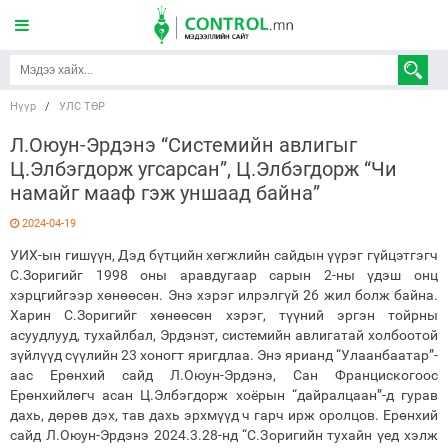
Нүүр
/
УЛС ТӨР
Л.Оюун-Эрдэнэ “Системийн авлигыг
Ц.Элбэгдорж угсарсан”, Ц.Элбэгдорж “Чи
намайг мааф гэж уншаад байна”
2024-04-19
УИХ-ын гишүүн, Дэд бүтцийн хөгжлийн сайдын үүрэг гүйцэтгэгч
С.Зоригийг 1998 оны аравдугаар сарын 2-ны үдэш онц
хэрцгийгээр хөнөөсөн. Энэ хэрэг илрэлгүй 26 жил болж байна.
Харин С.Зоригийг хөнөөсөн хэрэг, түүний эргэн тойрны
асуудлууд, тухайлбал, Эрдэнэт, системийн авлигатай холбоотой
зүйлүүд сүүлийн 23 хоногт яригдлаа. Энэ ярианд “Улаанбаатар”-
аас Ерөнхий сайд Л.Оюун-Эрдэнэ, Сан Францискогоос
Ерөнхийлөгч асан Ц.Элбэгдорж хоёрын “дайралцаан”-д гурав
дахь, дөрөв дэх, тав дахь эрхмүүд ч гарч ирж оролцов. Ерөнхий
сайд Л.Оюун-Эрдэнэ 2024.3.28-нд “С.Зоригийн тухайн үед хэлж