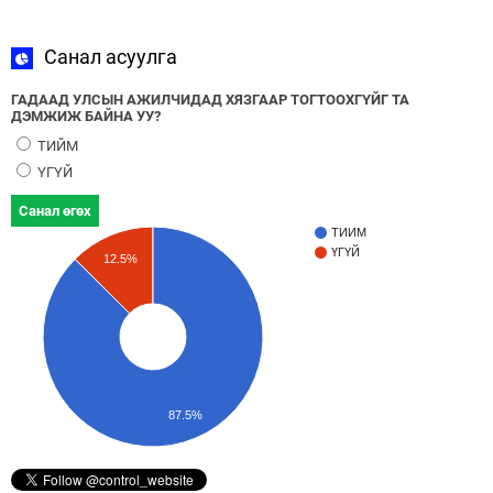
Санал асуулга
ГАДААД УЛСЫН АЖИЛЧИДАД ХЯЗГААР ТОГТООХГҮЙГ ТА
ДЭМЖИЖ БАЙНА УУ?
ТИЙМ
ҮГҮЙ
Санал өгөх
ТИЙМ
ҮГҮЙ
12.5%
87.5%