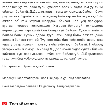
нийлж энэ тэнд хүн амьтан айлгаж, өмч хөрөнгөд нь эзэн суух ч
гэдэг юм уу, тэндээс хувь хувьсгал авах ч гэдэг юм уу тийм
ойлголт байхгүй. Д.Дорлигжавыг тэнд ажиллуулж байсан. Сүүл
рүүгээ янз бүрийн юм сонсогдоод байхаар нь би асуугаад “Чи
ажлаа өг” гэж хүртэл шаардаж байсан. Тэр үед прокурор
зургаан жилээр томилогддог. Хугацаа болоогүй тохиолдолд
өөрөө хүсэлт гаргахгүй бол болдоггүй байсан. Одоо ч тийм л
байгаа байх. Түүний дараа Хууль зүйн сайд болж явж тэндээс
холдож байсан түүхтэй. Түүнээс хойш бид хоёр холбогдсон, ганц
удаа утсаар ярьсан ч юм уу тийм зүйл юу ч байхгүй. Нийлээд
угсарчихсан ч юм уу. Нийлээд Д.Дорлигжав гэдэг хүнтэй бизнес
хийгээд хүн дарамталсан зүйл огт байдаггүй. Д.Дорлигжав
гэдэг хүн бид хоёр сүүлдээ муудалцаад салсан” гэжээ.
Эх сурвалж: “Зууны мэдээ” сонин
Мэдээ уншаад таалагдсан бол Like дарна уу. Танд баярлалаа
Сайт таалагдаж байвал Like дарна уу. Танд баярлалаа
Төстэй мэдээ