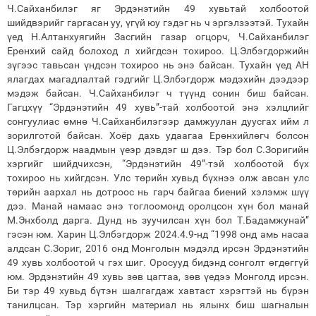
Ч.Сайханбилэг яг Эрдэнэтийн 49 хувьтай холбоотой
шийдвэрийг гаргасан уу, үгүй юу гэдэг нь ч эргэлзээтэй. Тухайн
үед Н.Алтанхуягийн Засгийн газар огцорч, Ч.Сайханбилэг
Ерөнхий сайд болоход л хийгдсэн тохироо. Ц.Элбэгдоржийн
зүгээс тавьсан үндсэн тохироо нь энэ байсан. Тухайн үед АН
ялагдах магадлалтай гэдгийг Ц.Элбэгдорж мэдэхийн дээдээр
мэдэж байсан. Ч.Сайханбилэг ч түүнд сонин биш байсан.
Гагцхүү “Эрдэнэтийн 49 хувь”-тай холбоотой энэ хэлцлийг
сонгуулиас өмнө Ч.Сайханбилэгээр дамжуулан дуусгах ийм л
зорилготой байсан. Хоёр дахь удаагаа Ерөнхийлөгч болсон
Ц.Элбэгдорж наадмын үеэр дэвдэг ш дээ. Тэр бол С.Зоригийн
хэргийг шийдчихсэн, “Эрдэнэтийн 49”-тэй холбоотой бүх
тохироо нь хийгдсэн. Улс төрийн хувьд бүхнээ олж авсан улс
төрийн аархал нь дотроос нь гарч байгаа биений хэлэмж шүү
дээ. Манай намаас энэ тоглоомонд оролцсон хүн бол манай
М.Энхболд дарга. Дунд нь зуучилсан хүн бол Т.Бадамжунай”
гэсэн юм. Харин Ц.Элбэгдорж 2024.4.9-нд “1998 онд амь насаа
алдсан С.Зориг, 2016 онд Монголын мэдэлд ирсэн Эрдэнэтийн
49 хувь холбоотой ч гэх шиг. Оросууд бидэнд сонголт өгдөггүй
юм. Эрдэнэтийн 49 хувь зөв цагтаа, зөв үедээ Монголд ирсэн.
Би тэр 49 хувьд бүтэн шалгагдаж хавтаст хэрэгтэй нь бүрэн
танилцсан. Тэр хэргийн материал нь ялынх биш шагналын