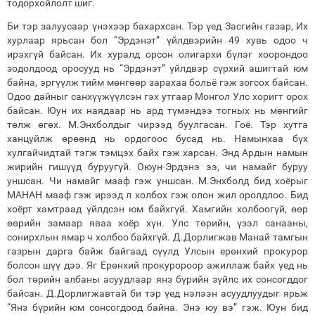
тодорхойлолт шиг.
Би тэр залуусаар үнэхээр бахархсан. Тэр үед Засгийн газар, Их
хурлаар ярьсан бол “Эрдэнэт” үйлдвэрийн 49 хувь одоо ч
ирэхгүй байсан. Их хуралд орсон олигархи бүлэг хоорондоо
зодолдоод оросууд нь “Эрдэнэт” үйлдвэр сүрхий ашигтай юм
байна, эргүүлж тийм мөнгөөр зарахаа больё гэж зогсох байсан.
Одоо дайныг санхүүжүүлсэн гэх утгаар Монгол Улс хоригт орох
байсан. Юун их наядаар нь ард түмэндээ тогных нь мөнгийг
төлж өгөх. М.Энхболдыг чирээд буулгасан. Гоё. Тэр хутга
ханцуйлж өрөөнд нь ордогоос бусад нь. Намынхаа бүх
хулгайчидтай тэгж тэмцэх байх гэж харсан. Энд Ардын намын
жирийн гишүүд буруугүй. Оюун-Эрдэнэ ээ, чи намайг буруу
уншсан. Чи намайг мааф гэж уншсан. М.Энхболд бид хоёрыг
МАНАН мааф гэж ирээд л холбох гэж олон жил оролдлоо. Бид
хоёрт хамтраад үйлдсэн юм байхгүй. Хамгийн холбоогүй, өөр
өөрийн замаар яваа хоёр хүн. Улс төрийн, үзэл санааны,
сонирхлын ямар ч холбоо байхгүй. Д.Дорлигжав Манай тамгын
газрын дарга байж байгаад сүүлд Улсын ерөнхий прокурор
болсон шүү дээ. Яг Ерөнхий прокуророор ажиллаж байх үед нь
бол төрийн албаны асуудлаар янз бүрийн зүйлс их сонсогддог
байсан. Д.Дорлигжавтай би тэр үед нэлээн асуудлуудыг ярьж
“Янз бүрийн юм сонсогдоод байна. Энэ юу вэ” гэж. Юун бид