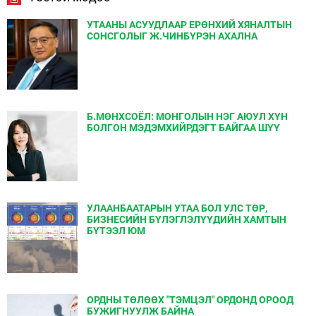
УТААНЫ АСУУДЛААР ЕРӨНХИЙ ХЯНАЛТЫН
СОНСГОЛЫГ Ж.ЧИНБҮРЭН АХАЛНА
Б.МӨНХСОЁЛ: МОНГОЛЫН НЭГ АЮУЛ ХҮН
БОЛГОН МЭДЭМХИЙРДЭГТ БАЙГАА ШҮҮ
УЛААНБААТАРЫН УТАА БОЛ УЛС ТӨР,
БИЗНЕСИЙН БҮЛЭГЛЭЛҮҮДИЙН ХАМТЫН
БҮТЭЭЛ ЮМ
ОРДНЫ ТӨЛӨӨХ "ТЭМЦЭЛ" ОРДОНД ОРООД
БУЖИГНУУЛЖ БАЙНА