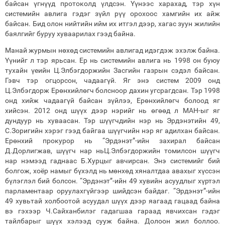
байсан үгнүүд протоколд үлдсэн. Үүнээс харахад, тэр хүн
системийн авлига гэдэг зүйл рүү орохоос хамгийн их айж
байсан. Бид олон нийтийн ийм их итгэл дээр, хагас зуун жилийн
баялгийг буруу хуваарилах гээд байна.
Манай журмын нөхөд системийн авлигад идэгдэж эхэлж байна.
Үүнийг л тэр ярьсан. Ер нь системийн авлига нь 1998 он буюу
тухайн үеийн Ц.Элбэгдоржийн Засгийн газрын сэдэл байсан.
Гэвч тэр огцорсон, чадаагүй. Яг энэ систем 2009 онд
Ц.Элбэгдорж Ерөнхийлөгч болсноор дахин угсрагдсан. Тэр 1998
онд хийж чадаагүй байсан зүйлээ, Ерөнхийлөгч болоод яг
хийсэн. 2012 онд шүүх дээр нэрийг нь өгөөд л МАН-ыг яг
дундуур нь хуваасан. Тэр шүүгчдийн нэр нь Эрдэнэтийн 49,
С.Зоригийн хэрэг гээд байгаа шүүгчийн нэр яг адилхан байсан.
Ерөнхий прокурор нь “Эрдэнэт”-ийн захирал байсан
Д.Дорлигжав, шүүгч нар ньЦ.Элбэгдоржийн томилсон шүүгч
нар нэмээд гаднаас Б.Хурцыг авчирсан. Энэ системийг бий
болгож, хоёр намыг бүхэлд нь мөнхөд хяналтдаа авахыг хүссэн
бүлэглэл бий болсон. “Эрдэнэт”-ийн 49 хувийн асуудлыг хүртэл
парламентаар оруулахгүйгээр шийдсэн байдаг. “Эрдэнэт”-ийн
49 хувьтай холбоотой асуудал шүүх дээр яагаад гацаад байна
вэ гэхээр Ч.Сайханбилэг гадагшаа гараад явчихсан гэдэг
тайлбарыг шүүх хэлээд сууж байна. Долоон жил боллоо.