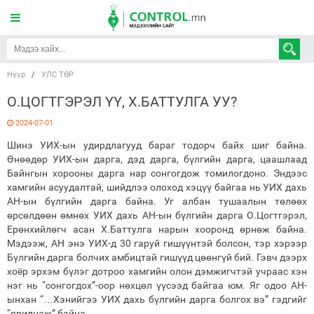
Нүүр
/
УЛС ТӨР
О.ЦОГТГЭРЭЛ ҮҮ, Х.БАТТУЛГА УУ?
2024-07-01
Шинэ УИХ-ын удирдлагууд бараг тодорч байх шиг байна.
Өнөөдөр УИХ-ын дарга, дэд дарга, бүлгийн дарга, цаашлаад
Байнгын хорооны дарга нар сонгогдож томилогдоно. Эндээс
хамгийн асуудалтай, шийдлээ олоход хэцүү байгаа нь УИХ дахь
АН-ын бүлгийн дарга байна. Уг албан тушаалын төлөөх
өрсөлдөөн өмнөх УИХ дахь АН-ын бүлгийн дарга О.Цогтгэрэл,
Ерөнхийлөгч асан Х.Баттулга нарын хооронд өрнөж байна.
Мэдээж, АН энэ УИХ-д 30 гаруй гишүүнтэй болсон, тэр хэрээр
Бүлгийн дарга болчих амбицтай гишүүд цөөнгүй бий. Гэвч дээрх
хоёр эрхэм бүлэг дотроо хамгийн олон дэмжигчтэй учраас хэн
нэг нь “сонгогдох”-оор нөхцөл үүсээд байгаа юм. Яг одоо АН-
ынхан “…Хэнийгээ УИХ дахь бүлгийн дарга болгох вэ” гэдгийг
“ярилцаж” байна.