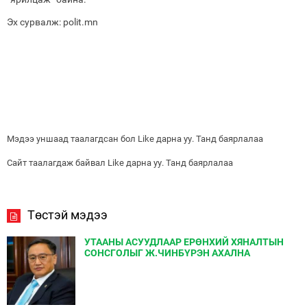
Эх сурвалж: polit.mn
Мэдээ уншаад таалагдсан бол Like дарна уу. Танд баярлалаа
Сайт таалагдаж байвал Like дарна уу. Танд баярлалаа
Төстэй мэдээ
УТААНЫ АСУУДЛААР ЕРӨНХИЙ ХЯНАЛТЫН
СОНСГОЛЫГ Ж.ЧИНБҮРЭН АХАЛНА