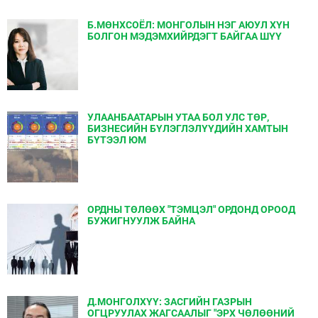
Б.МӨНХСОЁЛ: МОНГОЛЫН НЭГ АЮУЛ ХҮН
БОЛГОН МЭДЭМХИЙРДЭГТ БАЙГАА ШҮҮ
УЛААНБААТАРЫН УТАА БОЛ УЛС ТӨР,
БИЗНЕСИЙН БҮЛЭГЛЭЛҮҮДИЙН ХАМТЫН
БҮТЭЭЛ ЮМ
ОРДНЫ ТӨЛӨӨХ "ТЭМЦЭЛ" ОРДОНД ОРООД
БУЖИГНУУЛЖ БАЙНА
Д.МОНГОЛХҮҮ: ЗАСГИЙН ГАЗРЫН
ОГЦРУУЛАХ ЖАГСААЛЫГ "ЭРХ ЧӨЛӨӨНИЙ