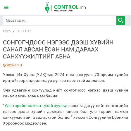
Нүүр
/
УЛС ТӨР
СОНГОГЧДООС НЭГЭЭС ДЭЭШ ХУВИЙН
САНАЛ АВСАН ЁСӨН НАМ ДАРААХ
САНХҮҮЖИЛТИЙГ АВНА
2024-07-01
Улсын Их Хурал(УИХ)-ын 2024 оны сонгууль 70 орчим хувийн
ирцтэйгээр өндөрлөж, үр дүнгээ нээлттэй зарласан.
Энэ удаагийн сонгуульд нийт сонгогчоос нэгээс дээш хувийн
санал авсан есөн нам байна.
“
Улс төрийн намын тухай хуульд
заасны дагуу нийт сонгогчийн
нэгээс дээш хувийн дэмжлэг авсан бол улс төрийн намын
санхүүжилтийг авах эрхтэй болдог” хэмээн Сонгуулийн Ерөнхий
Хорооноос мэдээлсэн.