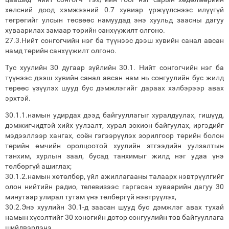
хөлсний доод хэмжээний 0.7 хувиар үржүүлснээс илүүгүй
төгрөгийг улсын төсвөөс намуудад энэ хуульд заасны дагуу
хуваарилах замаар төрийн санхүүжилт олгоно.
27.3.Нийт сонгогчийн нэг ба түүнээс дээш хувийн санал авсан
намд төрийн санхүүжилт олгоно.
Тус хуулийн 30 дугаар зүйлийн 30.1. Нийт сонгогчийн нэг ба
түүнээс дээш хувийн санал авсан нам нь сонгуулийн бус жилд
төрөөс үзүүлэх шууд бус дэмжлэгийг дараах хэлбэрээр авах
эрхтэй.
30.1.1.намын удирдах дээд байгууллагыг хуралдуулах, гишүүд,
дэмжигчидтэй хийх уулзалт, хурал зохион байгуулах, иргэдийг
мэдээллээр хангах, соён гэгээрүүлэх зорилгоор төрийн болон
төрийн өмчийн оролцоотой хуулийн этгээдийн уулзалтын
танхим, хурлын заал, бусад танхимыг жилд нэг удаа үнэ
төлбөргүй ашиглах;
30.1.2.намын хөтөлбөр, үйл ажиллагааны талаарх нэвтрүүлгийг
олон нийтийн радио, телевизээс гаргасан хуваарийн дагуу 30
минутаар улирал тутам үнэ төлбөргүй нэвтрүүлэх,
30.2.Энэ хуулийн 30.1-д заасан шууд бус дэмжлэг авах тухай
намын хүсэлтийг 30 хоногийн дотор сонгуулийн төв байгууллага
шийдвэрлэнэ.