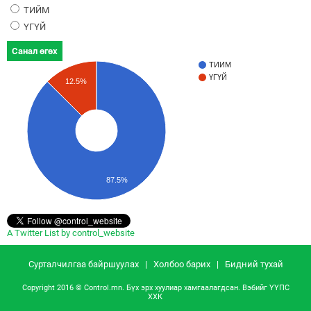
ТИЙМ
ҮГҮЙ
Санал өгөх
ТИЙМ
ҮГҮЙ
12.5%
87.5%
A Twitter List by control_website
Сурталчилгаа байршуулах
|
Холбоо барих
|
Бидний тухай
Copyright 2016 © Control.mn. Бүх эрх хуулиар хамгаалагдсан. Вэбийг
ҮҮПС
ХХК