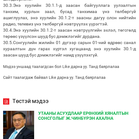
30.3.Энэ хуулийн 30.1.1-д заасан байгууллага уулзалтын
танхим, хурлын заал, бусад танхимаа үнэ төлбөргүй
ашиглуулах, энэ хуулийн 30.1.2-т заасны дагуу олон нийтийн
радио, телевиз үнэ төлбөргүй нэвтрүүлэх үүрэгтэй.
30.4.Энэ хуулийн 30.1.2-т заасан нэвтрүүлгийн эхлэл, төгсгөлд
төрөөс үзүүлсэн шууд бус дэмжлэгийг дурдана.
30.5.Сонгуулийн жилийн 01 дүгээр сарын 01-ний өдрөөс санал
хураалтын дүн гарах хүртэл хугацаанд энэ хуулийн 30.1-д
заасан шууд бус дэмжлэгийг намд үзүүлэхгүй.
Мэдээ уншаад таалагдсан бол Like дарна уу. Танд баярлалаа
Сайт таалагдаж байвал Like дарна уу. Танд баярлалаа
Төстэй мэдээ
УТААНЫ АСУУДЛААР ЕРӨНХИЙ ХЯНАЛТЫН
СОНСГОЛЫГ Ж.ЧИНБҮРЭН АХАЛНА