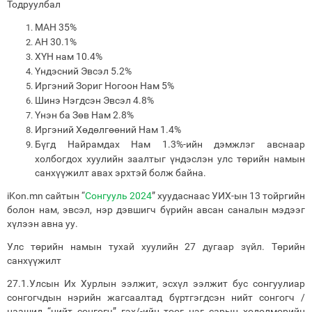
Тодруулбал
МАН 35%
АН 30.1%
ХҮН нам 10.4%
Үндэсний Эвсэл 5.2%
Иргэний Зориг Ногоон Нам 5%
Шинэ Нэгдсэн Эвсэл 4.8%
Үнэн ба Зөв Нам 2.8%
Иргэний Хөдөлгөөний Нам 1.4%
Бүгд Найрамдах Нам 1.3%-ийн дэмжлэг авснаар
холбогдох хуулийн заалтыг үндэслэн улс төрийн намын
санхүүжилт авах эрхтэй болж байна.
iKon.mn сайтын “
Сонгууль 2024
” хуудаснаас УИХ-ын 13 тойргийн
болон нам, эвсэл, нэр дэвшигч бүрийн авсан саналын мэдээг
хүлээн авна уу.
Улс төрийн намын тухай хуулийн 27 дугаар зүйл. Төрийн
санхүүжилт
27.1.Улсын Их Хурлын ээлжит, эсхүл ээлжит бус сонгуулиар
сонгогчдын нэрийн жагсаалтад бүртгэгдсэн нийт сонгогч /
цаашид “нийт сонгогч” гэх/-ийн тоог нэг сарын хөдөлмөрийн