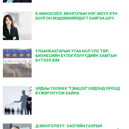
Б.МӨНХСОЁЛ: МОНГОЛЫН НЭГ АЮУЛ ХҮН
БОЛГОН МЭДЭМХИЙРДЭГТ БАЙГАА ШҮҮ
УЛААНБААТАРЫН УТАА БОЛ УЛС ТӨР,
БИЗНЕСИЙН БҮЛЭГЛЭЛҮҮДИЙН ХАМТЫН
БҮТЭЭЛ ЮМ
ОРДНЫ ТӨЛӨӨХ "ТЭМЦЭЛ" ОРДОНД ОРООД
БУЖИГНУУЛЖ БАЙНА
Д.МОНГОЛХҮҮ: ЗАСГИЙН ГАЗРЫН