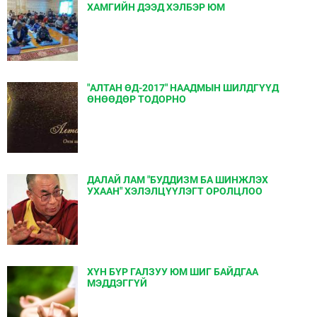
ХАМГИЙН ДЭЭД ХЭЛБЭР ЮМ
"АЛТАН ӨД-2017" НААДМЫН ШИЛДГҮҮД
ӨНӨӨДӨР ТОДОРНО
ДАЛАЙ ЛАМ "БУДДИЗМ БА ШИНЖЛЭХ
УХААН" ХЭЛЭЛЦҮҮЛЭГТ ОРОЛЦЛОО
ХҮН БҮР ГАЛЗУУ ЮМ ШИГ БАЙДГАА
МЭДДЭГГҮЙ