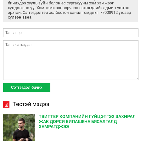
бичихдээ хууль зүйн болон ёс суртахууны хэм хэмжээг
хүндэтгэнэ үү. Хэм хэмжээг зөрчсөн сэтгэгдлийг админ устгах
эрхтэй. Сэтгэгдэлтэй холбоотой санал гомдлыг 77008912 утсаар
хүлээн авна
Төстэй мэдээ
ТВИТТЕР КОМПАНИЙН ГҮЙЦЭТГЭХ ЗАХИРАЛ
ЖАК ДОРСИ ВИПАШЯНА БЯСАЛГАЛД
ХАМРАГДЖЭЭ