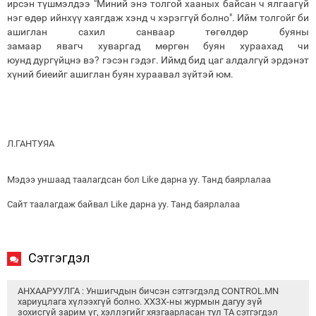
ирсэн түшмэлдээ "
Миний энэ толгой хааных байсан ч ялгаагүй
нэг өдөр ийнхүү хаягдаж
хэнд ч хэрэггүй болно". Ийм толгойг
би
ашиглан сахил
санваар төгөлдөр
буяны
замаар
явагч хуваргад мөргөн буян хураахад чи
юунд дургүйцнэ вэ? гэсэн гэдэг. Иймд бид цаг алдалгүй эрдэнэт
хүний биеийг ашиглан буян хураавал зүйтэй юм.
Л.ГАНТУЯА
Мэдээ уншаад таалагдсан бол Like дарна уу. Танд баярлалаа
Сайт таалагдаж байвал Like дарна уу. Танд баярлалаа
Сэтгэгдэл
АНХААРУУЛГА : Уншигчдын бичсэн сэтгэгдэлд CONTROL.MN
хариуцлага хүлээхгүй болно. ХХЗХ-ны журмын дагуу зүй
зохисгүй зарим үг, хэллэгийг хязгаарласан тул ТА сэтгэгдэл