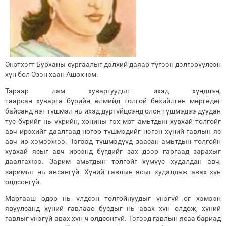
Энэтхэгт Бурханы сургаалыг дэлхий даяар түгээн дэлгэрүүлсэн
хүн бол Эзэн хаан Ашок юм.
Тэрээр лам хуваргуудыг ихэд хүндлэн,
таарсан хуварга бүрийн өлмийд толгой бөхийлгөн мөргөдөг
байсанд нэг түшмэл нь ихэд дургүйцсэнд олон түшмэдээ дуудан
тус бүрийг нь үхрийн, хонины гэх мэт амьтдын хувхай толгойг
авч ирэхийг даалгаад нөгөө түшмэдийг нэгэн хүний гавлын яс
авч ир хэмээжээ. Тэгээд түшмэдүүд заасан амьтдын толгойн
хувхай ясыг авч ирсэнд бүгдийг зах дээр гаргаад зарахыг
даалгажээ. Зарим амьтдын толгойг хүмүүс худалдан авч,
заримыг нь авсангүй. Хүний гавлын ясыг худалдаж авах хүн
олдсонгүй.
Маргааш өдөр нь үлдсэн толгойнуудыг үнэгүй өг хэмээн
явуулсанд хүний гавлаас бусдыг нь авах хүн олдож, хүний
гавлыг үнэгүй авах хүн ч олдсонгүй.
Тэгээд гав
лын ясаа бариад