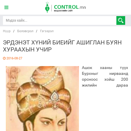
Нүүр
/
Боловсрол
/
Гэгээрэл
ЭРДЭНЭТ ХҮНИЙ БИЕИЙГ АШИГЛАН БУЯН
ХУРААХЫН УЧИР
2016-08-27
Ашок хааны түүх
Бурхныг нирваанд
орсноос хойш 200
жилийн дараа