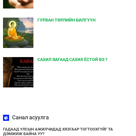
ГУРВАН ТӨРЛИЙН БИЛГҮҮН
САХИЛ ЯАГААД САХИХ ЁСТОЙ ВЭ ?
Санал асуулга
ГАДААД УЛСЫН АЖИЛЧИДАД ХЯЗГААР ТОГТООХГҮЙГ ТА
ДЭМЖИЖ БАЙНА УУ?