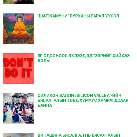
"ШАГЖАМУНИ" БУРХАНЫ ГАРАЛ ҮҮСЭЛ
ЯГ ОДООНООС ЭХЛЭЭД ЭДГЭЭРИЙГ ХИЙХЭЭ
БОЛЬ!
СИЛИКОН ВАЛЛИ /SILICON VALLEY/-ИЙН
БЯСАЛГАЛЫН ТӨВД ХҮМҮҮС ХАМРАГДСААР
БАЙНА
ВИПАШЯНА БЯСАЛГАЛ НЬ БЯСАЛГАЛЫН