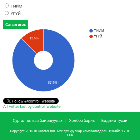
ТИЙМ
ҮГҮЙ
Санал өгөх
ТИЙМ
ҮГҮЙ
12.5%
87.5%
A Twitter List by control_website
Сурталчилгаа байршуулах
|
Холбоо барих
|
Бидний тухай
Copyright 2016 © Control.mn. Бүх эрх хуулиар хамгаалагдсан. Вэбийг
ҮҮПС
ХХК