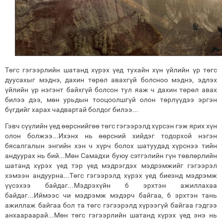
Төгс гэгээрлийн шатанд хүрэх үед тухайн хүн үйлийн үр төгс
дуусахыг мэднэ, дахин төрөл авахгүй болсноо мэднэ, эдлэх
үйлийн үр нэгэнт байхгүй болсон тул яаж ч дахин төрөл авах
билээ дээ, мөн урьдын тооцоолшгүй олон төрлүүдээ эргэн
бүгдийг харах чадвартай болдог билээ...
Гэвч сүүлийн үед өөрснийгөө төгс гэгээрэлд хүрсэн гэж ярих хүн
олон болжээ...Ихэнх нь өөрсний хийдэг тодорхой нэгэн
бясалгалын энгийн хэн ч хүрч болох шатуудад хүрснээ тийн
андуурах нь бий...Мөн Самадхи буюу сэтгэлийн гүн төвлөрлийн
шатанд хүрэх үед тэр үед мэдрэгдэх мэдрэмжийг гэгээрэл
хэмээн андуурна...Төгс гэгээрэлд хүрэх үед биеэнд мэдрэмж
үүсэхээ байдаг...Мэдрэхүйн 6 эрхтэн ажиллахаа
байдаг...Иймээс чи мэдрэмж мэдэрч байгаа, 6 эрхтэн тань
ажиллаж байгаа бол та төгс гэгээрэлд хүрээгүй байгаа гэдгээ
анхаараарай...Мөн төгс гэгээрлийн шатанд хүрэх үед энэ нь