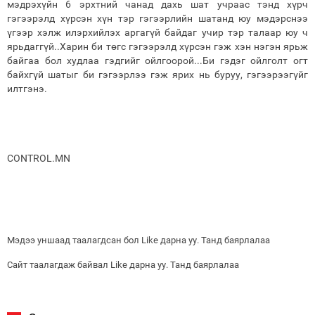
мэдрэхүйн 6 эрхтний чанад дахь шат учраас тэнд хүрч
гэгээрэлд хүрсэн хүн тэр гэгээрлийн шатанд юу мэдэрснээ
үгээр хэлж илэрхийлэх аргагүй байдаг учир тэр талаар юу ч
ярьдаггүй..Харин би төгс гэгээрэлд хүрсэн гэж хэн нэгэн ярьж
байгаа бол худлаа гэдгийг ойлгоорой...Би гэдэг ойлголт огт
байхгүй шатыг би гэгээрлээ гэж ярих нь буруу, гэгээрээгүйг
илтгэнэ.
CONTROL.MN
Мэдээ уншаад таалагдсан бол Like дарна уу. Танд баярлалаа
Сайт таалагдаж байвал Like дарна уу. Танд баярлалаа