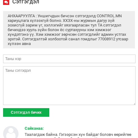
Сэтгэгдэл
АНХААРУУЛГА : Уншигчдын бичсэн сэтгэгдэлд CONTROL.MN
хариуцлага хүлээхгүй болно. ХХЗХ-ны журмын дагуу зүй
зохисгүй зарим үг, хэллэгийг хязгаарласан тул ТА сэтгэгдэл
бичихдээ хууль зүйн болон ёс суртахууны хэм хэмжээг
хүндэтгэнэ үү. Хэм хэмжээг зөрчсөн сэтгэгдлийг админ устгах
эрхтэй. Сэтгэгдэлтэй холбоотой санал гомдлыг 77008912 утсаар
хүлээн авна
Сайханаа:
Таалагдаж байна. Гэгээрсэн хүн байдаг боловч өөрийгөө