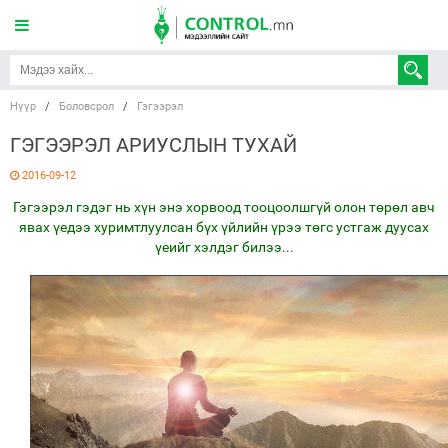
Нүүр
/
Боловсрол
/
Гэгээрэл
ГЭГЭЭРЭЛ АРИУСЛЫН ТУХАЙ
2016-09-12
Гэгээрэл гэдэг нь хүн энэ хорвоод тооцоолшгүй олон төрөл авч
явах үедээ хуримтлуулсан бүх үйлийн үрээ төгс устгаж дуусах
үеийг хэлдэг билээ...