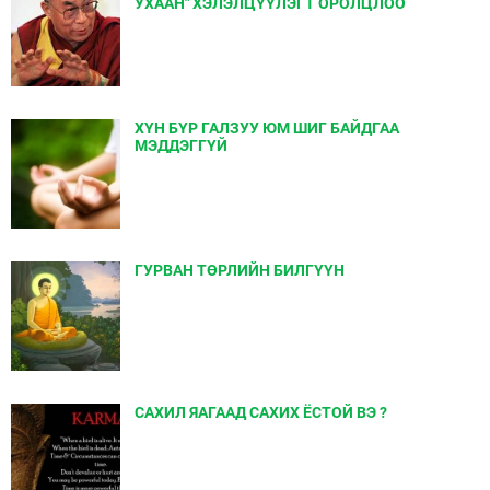
УХААН" ХЭЛЭЛЦҮҮЛЭГТ ОРОЛЦЛОО
ХҮН БҮР ГАЛЗУУ ЮМ ШИГ БАЙДГАА
МЭДДЭГГҮЙ
ГУРВАН ТӨРЛИЙН БИЛГҮҮН
САХИЛ ЯАГААД САХИХ ЁСТОЙ ВЭ ?