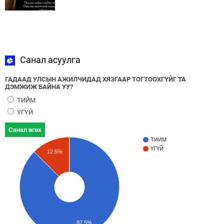
Санал асуулга
ГАДААД УЛСЫН АЖИЛЧИДАД ХЯЗГААР ТОГТООХГҮЙГ ТА
ДЭМЖИЖ БАЙНА УУ?
ТИЙМ
ҮГҮЙ
Санал өгөх
ТИЙМ
ҮГҮЙ
12.5%
87.5%