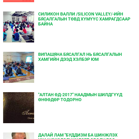
СИЛИКОН ВАЛЛИ /SILICON VALLEY/-ИЙН
БЯСАЛГАЛЫН ТӨВД ХҮМҮҮС ХАМРАГДСААР
БАЙНА
ВИПАШЯНА БЯСАЛГАЛ НЬ БЯСАЛГАЛЫН
ХАМГИЙН ДЭЭД ХЭЛБЭР ЮМ
"АЛТАН ӨД-2017" НААДМЫН ШИЛДГҮҮД
ӨНӨӨДӨР ТОДОРНО
ДАЛАЙ ЛАМ "БУДДИЗМ БА ШИНЖЛЭХ