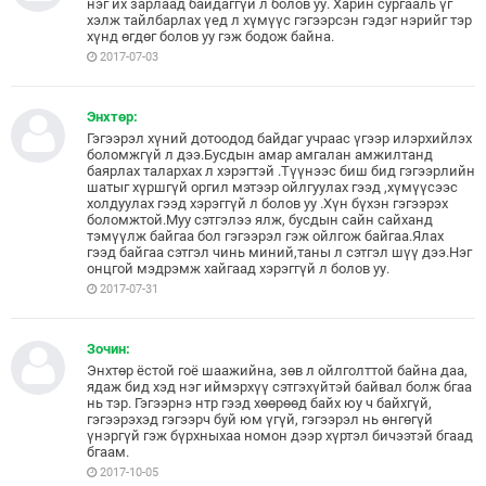
нэг их зарлаад байдаггүй л болов уу. Харин сургааль үг
хэлж тайлбарлах үед л хүмүүс гэгээрсэн гэдэг нэрийг тэр
хүнд өгдөг болов уу гэж бодож байна.
2017-07-03
Энхтөр:
Гэгээрэл хүний дотоодод байдаг учраас үгээр илэрхийлэх
боломжгүй л дээ.Бусдын амар амгалан амжилтанд
баярлах талархах л хэрэгтэй .Түүнээс биш бид гэгээрлийн
шатыг хүршгүй оргил мэтээр ойлгуулах гээд ,хүмүүсээс
холдуулах гээд хэрэггүй л болов уу .Хүн бүхэн гэгээрэх
боломжтой.Муу сэтгэлээ ялж, бусдын сайн сайханд
тэмүүлж байгаа бол гэгээрэл гэж ойлгож байгаа.Ялах
гээд байгаа сэтгэл чинь миний,таны л сэтгэл шүү дээ.Нэг
онцгой мэдрэмж хайгаад хэрэггүй л болов уу.
2017-07-31
Зочин:
Энхтөр ёстой гоё шаажийна, зөв л ойлголттой байна даа,
ядаж бид хэд нэг иймэрхүү сэтгэхүйтэй байвал болж бгаа
нь тэр. Гэгээрнэ нтр гээд хөөрөөд байх юу ч байхгүй,
гэгээрэхэд гэгээрч буй юм үгүй, гэгээрэл нь өнгөгүй
үнэргүй гэж бүрхныхаа номон дээр хүртэл бичээтэй бгаад
бгаам.
2017-10-05