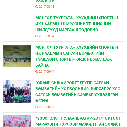
ЭХЭЛЛЭЭ
2017-08-15
МОНГОЛ ТУУРГАТАН ХҮҮХДИЙН СПОРТЫН
ИХ НААДМЫН ШИРЭЭНИЙ ТЕННИСНИЙ
ШИЛДГҮҮД МАРГААШ ТОДОРНО
2017-08-14
МОНГОЛ ТУУРГАТАН ХҮҮХДИЙН СПОРТЫН
ИХ НААДМЫН САГСАН БӨМБӨГИЙН
ТЭМЦЭЭН СПОРТЫН ОРДОНД ЯВАГДАЖ
БАЙНА
2017-08-14
“GRAND CHINA SPORT” ГРУПП САГСАН
БӨМБӨГИЙН ХОЛБООНД 40 ШИРХЭГ 20 ХОС
САГСАН БӨМБӨГИЙН САМБАР ХҮЛЭЭЛГЭН
ӨГЛӨӨ
2017-08-13
“ҮЗЭСГЭЛЭНТ УЛААНБААТАР-2017” ӨРТӨӨТ
МАРАФОН 4 ТӨРЛӨӨР АМЖИЛТТАЙ ЗОХИОН