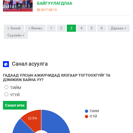
БАЙГУУЛАГДЛАА
2017-08-13
« Эхний
« Өмнөх
1
2
3
4
5
6
Дараах »
Сүүлийн »
Санал асуулга
ГАДААД УЛСЫН АЖИЛЧИДАД ХЯЗГААР ТОГТООХГҮЙГ ТА
ДЭМЖИЖ БАЙНА УУ?
ТИЙМ
ҮГҮЙ
Санал өгөх
ТИЙМ
ҮГҮЙ
12.5%