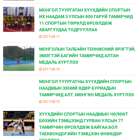
МОНГОЛ ТУУРГАТАН ХҮҮХДИЙН СПОРТЫН
ИХ НААДАМ 3 УЛСЫН 800 ГАРУЙ ТАМИРЧИД
11 СПОРТЫН ТӨРӨЛД ӨРСӨЛДӨЖ
АВАРГУУДАА ТОДРУУЛЛАА
2017-08-17
МОНГОЛЫН ТАЛБАЙН ТЕННИСНИЙ ЭРЭГТЭЙ,
ЭМЭГТЭЙ БАГИЙН ТАМИРЧИД АЛТАН
МЕДАЛЬ ХҮРТЛЭЭ
2017-08-16
МОНГОЛ ТУУРГАТНЫ ХҮҮХДИЙН СПОРТЫН
НААДМЫН ЭХНИЙ ӨДӨР БУРИАДЫН
ТАМИРЧИД АЛТ, МӨНГӨН МЕДАЛЬ ХҮРТЛЭЭ
2017-08-15
ХҮҮХДИЙН СПОРТЫН НААДМЫН ЧӨЛӨӨТ
БӨХИЙН ТЭМЦЭЭНД ГУРВАН УЛСЫН 77
ТАМИРЧИН ӨРСӨЛДӨЖ БАЙГАА БОЛ
ТАЕКВОНДОГИЙН ТЭМЦЭЭН ӨНӨӨДӨР