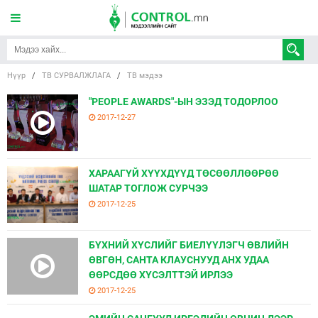
Нүүр
/
ТВ СУРВАЛЖЛАГА
/
ТВ мэдээ
"PEOPLE AWARDS"-ЫН ЭЗЭД ТОДОРЛОО
2017-12-27
ХАРААГҮЙ ХҮҮХДҮҮД ТӨСӨӨЛЛӨӨРӨӨ
ШАТАР ТОГЛОЖ СУРЧЭЭ
2017-12-25
БҮХНИЙ ХҮСЛИЙГ БИЕЛҮҮЛЭГЧ ӨВЛИЙН
ӨВГӨН, САНТА КЛАУСНУУД АНХ УДАА
ӨӨРСДӨӨ ХҮСЭЛТТЭЙ ИРЛЭЭ
2017-12-25