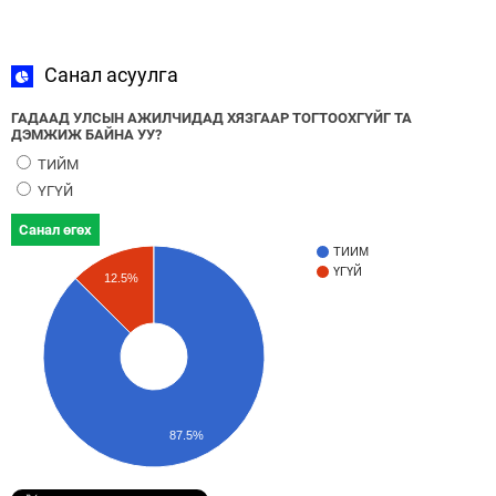
Санал асуулга
ГАДААД УЛСЫН АЖИЛЧИДАД ХЯЗГААР ТОГТООХГҮЙГ ТА
ДЭМЖИЖ БАЙНА УУ?
ТИЙМ
ҮГҮЙ
Санал өгөх
ТИЙМ
ҮГҮЙ
12.5%
87.5%