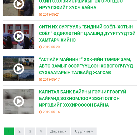
ОХИН С.ӨЛЗИЙОРШИХЫГ ЭХ ОРОНДОО
ИРҮҮЛЭХИЙГ ХҮСЧ БАЙНА
2019-05-21
СИТИ ИХ СУРГУУЛЬ “БИДНИЙ СОЁЛ- ХОТЫН
СОЁЛ” ӨДӨРЛӨГИЙГ ЦААШИД ДҮҮРГҮҮДТЭЙ
ХАМТАРЧ ХИЙНЭ
2019-05-20
“АСПАЙР МАЙНИНГ” ХХК-ИЙН ТӨМӨР ЗАМ,
АВТО ЗАМЫГ ЭСЭРГҮҮЦСЭН ХӨВСГӨЛЧҮҮД
СҮХБААТАРЫН ТАЛБАЙД ЖАГСАВ
2019-05-17
КАПИТАЛ БАНК БАЙРНЫ ГЭРЧИЛГЭЭГҮЙ
БАЙРАНД ЗОХИОМЛООР ЗЭЭЛ ОЛГОН
ИРГЭДИЙГ ХОХИРООСОН БАЙНА
2019-05-14
1
2
3
4
Дараах »
Сүүлийн »