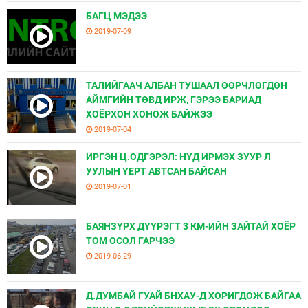
БАГЦ МЭДЭЭ
2019-07-09
ТАЛИЙГААЧ АЛБАН ТУШААЛ ӨӨРЧЛӨГДӨН
АЙМГИЙН ТӨВД ИРЖ, ГЭРЭЭ БАРИАД
ХОЁРХОН ХОНОЖ БАЙЖЭЭ
2019-07-04
ИРГЭН Ц.ОДГЭРЭЛ: НҮД ИРМЭХ ЗУУР Л
УУЛЫН ҮЕРТ АВТСАН БАЙСАН
2019-07-01
БАЯНЗҮРХ ДҮҮРЭГТ 3 КМ-ИЙН ЗАЙТАЙ ХОЁР
ТОМ ОСОЛ ГАРЧЭЭ
2019-06-29
Д.ДУМБАЙ ГУАЙ БНХАУ-Д ХОРИГДОЖ БАЙГАА