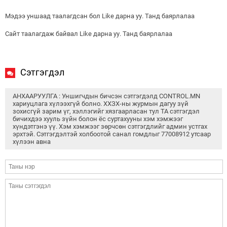
Мэдээ уншаад таалагдсан бол Like дарна уу. Танд баярлалаа
Сайт таалагдаж байвал Like дарна уу. Танд баярлалаа
Сэтгэгдэл
АНХААРУУЛГА : Уншигчдын бичсэн сэтгэгдэлд CONTROL.MN
хариуцлага хүлээхгүй болно. ХХЗХ-ны журмын дагуу зүй
зохисгүй зарим үг, хэллэгийг хязгаарласан тул ТА сэтгэгдэл
бичихдээ хууль зүйн болон ёс суртахууны хэм хэмжээг
хүндэтгэнэ үү. Хэм хэмжээг зөрчсөн сэтгэгдлийг админ устгах
эрхтэй. Сэтгэгдэлтэй холбоотой санал гомдлыг 77008912 утсаар
хүлээн авна