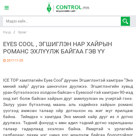
Нүүр
/
Урлаг
EYES COOL , ЭГШИГЛЭН НАР ХАЙРЫН
РОМАНС ЭХЛҮҮЛЖ БАЙГАА ГЭВ ҮҮ
2017-11-29
ICE TOP хамтлагийн Eyes Cool" дуучин Эгшиглэнтэй хамтран "Энэ
миний хайр" дуугаа шинэчлэн дуулжээ. Эгшиглэнгийн хувьд
уран бүтээлээсээ холдсон байсан ч Eyescool-тэй хамтран 90-иэд
онд хит болж байсан хайрын дууг амилуулсан нь учиртай гэнэ.
Залуу уран бүтээлчид маань аль хэдийнээ хайрын романс
үүсгээд амжсан талаар ойр дотныхон нь жиг жуг ярилцаж
байна. Тиймдээ ч хамтдаа Энэ миний хайр дууг их л дотно
дуулжээ. Тэдний фэнүүд ч мөн адил тэдний дотно харилцааны
талаар гадарлаад эхэлсэн байна. Ямартай ч урлагийн
салбараас дахин нэг шинэ хос мэндэлж байгаа бололтойдог