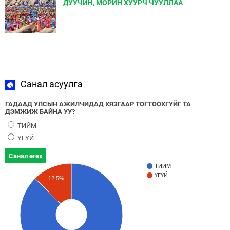
ДУУЧИН, МОРИН ХУУРЧ ЧУУЛЛАА
Санал асуулга
ГАДААД УЛСЫН АЖИЛЧИДАД ХЯЗГААР ТОГТООХГҮЙГ ТА
ДЭМЖИЖ БАЙНА УУ?
ТИЙМ
ҮГҮЙ
Санал өгөх
ТИЙМ
ҮГҮЙ
12.5%