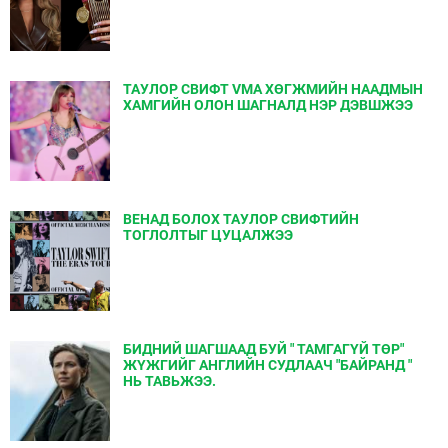
ТАУЛОР СВИФТ VMA ХӨГЖМИЙН НААДМЫН
ХАМГИЙН ОЛОН ШАГНАЛД НЭР ДЭВШЖЭЭ
ВЕНАД БОЛОХ ТАУЛОР СВИФТИЙН
ТОГЛОЛТЫГ ЦУЦАЛЖЭЭ
БИДНИЙ ШАГШААД БУЙ " ТАМГАГҮЙ ТӨР"
ЖҮЖГИЙГ АНГЛИЙН СУДЛААЧ "БАЙРАНД "
НЬ ТАВЬЖЭЭ.