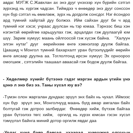
авдаг. МУГЖ С.Жавхлан ах энэ дууг үнэхээр хүн бүрийн сэтгэл
зүрхэнд нь хүргэж чадсан. Тиймдээ ч өнөөдөр энэ дууг сонссон
хүн бүр сэтгэл нь өмөлзөж, зүрх нь догдолж сонсдог. Нэг ёсондоо
ард түмний хайртай дуу болжээ. Ийм сайхан дууг би ч ард
түмний нэг хэсэг, учраас дуулсан нь тэр юмaa. Тэрнээс биш хэн
нэгэнтэй өөрийгөө харьцуулах гэж, арцалдах гэж дуулаагүй юм
шүү. Зарим хүмүүс маань ойлгоосой гэж хүсэж байна. "Халуун
элгэн нутаг” дууг өөрийнхөө өнгө хэмнэлээр дуулж байгаа.
Цаашид ч Монгол түмний бахархалт уран бүтээлүүдийг өөрийн
өнгө аясаар дуулна аа. Тоглолтонд ирсэн хүмүүс Эх орноороо
омогшиж , сэтгэлийн таашаал аваасай гэж бодож дуулж байгаа.
- Хөдөлмөр хүнийг бүтээнэ гэдэг мэргэн ардын үгийн үнэ
цэнэ л энэ биз ээ. Таны хүсэл юу вэ?
-Түмэн олон жаргалан дундаас эрүүл энх байх нь чухал. Иймээс
хүн бүр эрүүл энх, Монголчууд маань бүгд амар амгалан байх
болтугай гэж дотроо залбирдаг. Өнөөдөр хийж, бүтээж байгаа
уран бүтээлээ төгс хийж, оргилд нь хүрэх юмсан гэсэн хүсэл
тэмүүлэл байнга миний дотор оргилж явдаг даа
-Урлаг хүнд баяр баясал, ухаарал, хүмүүжил олгохын