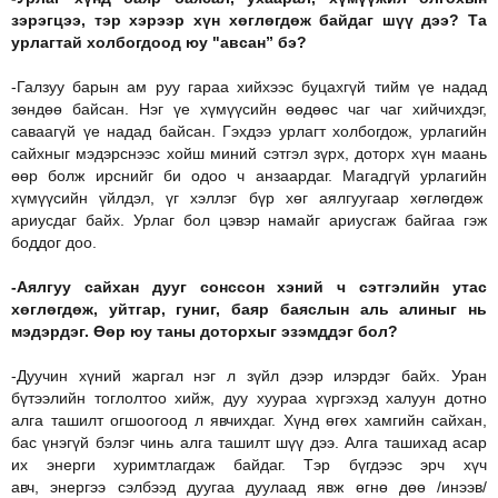
зэрэгцээ, тэр хэрээр хүн хөглөгдөж байдаг шүү дээ? Та
урлагтай холбогдоод юу "авсан” бэ?
-Галзуу барын ам руу гараа хийхээс буцахгүй тийм үе надад
зөндөө байсан. Нэг үе хүмүүсийн өөдөөс чаг чаг хийчихдэг,
саваагүй үе надад байсан. Гэхдээ урлагт холбогдож, урлагийн
сайхныг мэдэрснээс хойш миний сэтгэл зүрх, доторх хүн маань
өөр болж ирснийг би одоо ч анзаардаг. Магадгүй урлагийн
хүмүүсийн үйлдэл, үг хэллэг бүр хөг аялгуугаар хөглөгдөж
ариусдаг байх. Урлаг бол цэвэр намайг ариусгаж байгаа гэж
боддог доо.
-Аялгуу сайхан дууг сонссон хэний ч сэтгэлийн утас
хөглөгдөж, уйтгар, гуниг, баяр баяслын аль алиныг нь
мэдэрдэг. Өөр юу таны доторхыг эзэмддэг бол?
-Дуучин хүний жаргал нэг л зүйл дээр илэрдэг байх. Уран
бүтээлийн тоглолтоо хийж, дуу хуураа хүргэхэд халуун дотно
алга ташилт огшоогоод л явчихдаг. Хүнд өгөх хамгийн сайхан,
бас үнэгүй бэлэг чинь алга ташилт шүү дээ. Алга ташихад асар
их энерги хуримтлагдаж байдаг. Тэр бүгдээс эрч хүч
авч, энергээ сэлбээд дуугаа дуулаад явж өгнө дөө /инээв/