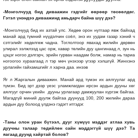
-Монголчууд бид диваажин гэдгийг өөрөөр төсөөлдөг.
Гэтэл үнэндээ диваажинд амьдарч байна шүү дээ?
-Монголчууд бид их азтай улс. Хөдөө орон нутгаар явж байхад
манай ард түмний нүүдэлчин соёл, энэ их уудам газар хэний ч
сэтгэлийг хөдөлгөж чадна. Тоглолтоор явахад жилийн дөрвөн
улирал ээлжлээд цас орж, хавар төлийн дуу цангинаад л, зун нь
цэцэг ногоо дэлгэрч, эрийн гурван наадам болж, намар нь тариа
ногоогоо хураагаад л тэр мөч үнэхээр үгээр хэлшгүй. Жинхэнэ
урлагийн гайхамшгийг л харна даа. инээв
Яг л Жаргалын диваажин. Манай ард түмэн их аялгуулаг ард
түмэн. Бид эрт дээр үеэс уламжлагдан ирсэн ардын дууны хөг
аялгууг орчин үеийн дууны урлагаар дамжуулан хүргэж байгаа.
Магадгүй миний дуулж байгаа дуунууд 100, 200 жилийн дараа
ардын дуу болоод үлдэнэ гэдэгт итгэдэг.
-Таны олон уран бүтээл, дууг хүмүүс мэддэг атлаа хувь
дуучны талаар төдийлөн сайн мэддэггүй шүү дээ? Та
яагаад дуунд хайртай болов?