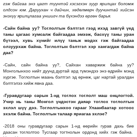
гэж байгаа энэ цагт түүнтэй хэсэгхэн зуур ярилцах боломж
олдсон юм. Даруухан ч дайчин, хөдөлмөрч дуучинтай хийсэн
энэхүү ярилцлагаа уншигч та бүхэндээ өргөн барья.
-Сайн байна уу? Тоглолтын бэлтгэл гээд ихэд завгүй үед
таны цагаас хумсалж байгаадаа эмээж, басхүү таны уран
бүтээл, хувь хүнийг илүү таньж мэдэх гэж байгаадаа
олзуурхаж байна. Тоглолтын бэлтгэл хэр хангагдаж байна
даа?
-Сайн, сайн байна уу?, Сайхан хаваржиж байна уу?
Монголынхоо нийт дуунд дуртай ард түмэндээ энэ өдрийн мэнд
хүргэе. Тоглолтын маань бэлтгэл эд өрнөж, цаг нартай уралдан
бэлтгэлээ хийж явна даа.
-Гуравдугаар сарын 1-нд тоглох тоглолт маш онцлогтой.
Учир нь таны Монгол үндэстэн даяар тоглох тоглолтын
эхлэл шүү дээ. Тоглолтынхоо гарааг Улаанбаатар хотоос
эхэлж байна. Тоглолтын талаар яриагаа эхлэе?
-2018 оны гуравдугаар сарын 1-нд өөрийн гурав дахь бие
даасан тоглолтоо Тусгаар тогтнолын ордонд хийх гэж байна.