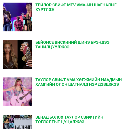
ТЕЙЛОР СВИФТ MTV VMA-ЫН ШАГНАЛЫГ
ХҮРТЛЭЭ
БЕЙОНСЕ ВИСКИНИЙ ШИНЭ БРЭНДЭЭ
ТАНИЛЦУУЛЖЭЭ
ТАУЛОР СВИФТ VMA ХӨГЖМИЙН НААДМЫН
ХАМГИЙН ОЛОН ШАГНАЛД НЭР ДЭВШЖЭЭ
ВЕНАД БОЛОХ ТАУЛОР СВИФТИЙН
ТОГЛОЛТЫГ ЦУЦАЛЖЭЭ