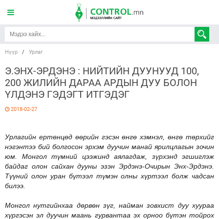
Нүүр
/
Урлаг
Э.ЭНХ-ЭРДЭНЭ : НИЙТИЙН ДУУНУУД 100,
200 ЖИЛИЙН ДАРАА АРДЫН ДУУ БОЛОН
ҮЛДЭНЭ ГЭДЭГТ ИТГЭДЭГ
2018-02-27
Урлагийн ертөнцөд өөрийн
гэсэн өнгө хэмнэл, өнгө төрхийг
нэгэнтээ бий болгосон эрхэм дуучин манай ярилцлагын зочин
юм. Монгол түмний цээжинд аялагдаж, зүрхэнд эгшиглэж
байдаг олон сайхан дууны эзэн Эрдэнэ-Очирын Энх-Эрдэнэ.
Түүний олон уран бүтээл түмэн олны хүртээл болж чадсан
билээ.
Монгол нутгийнхаа дөрвөн зүг, найман зовхист дуу хуураа
хүргэсэн эл дуучин маань гурвантаа эх орноо бүтэн тойрох