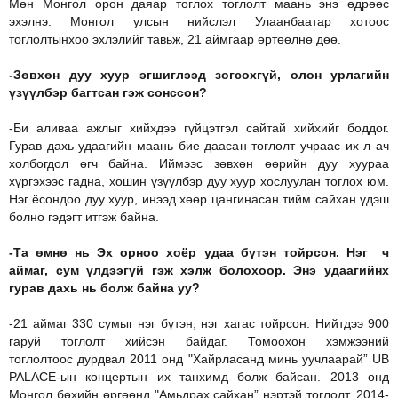
Мөн Монгол орон даяар тоглох тоглолт маань энэ өдрөөс
эхэлнэ. Монгол улсын нийслэл Улаанбаатар хотоос
тоглолтынхоо эхлэлийг тавьж, 21 аймгаар өртөөлнө дөө.
-Зөвхөн дуу хуур эгшиглээд зогсохгүй, олон урлагийн
үзүүлбэр багтсан гэж сонссон?
-Би аливаа ажлыг хийхдээ гүйцэтгэл сайтай хийхийг боддог.
Гурав дахь удаагийн маань бие даасан тоглолт учраас их л ач
холбогдол өгч байна. Иймээс зөвхөн өөрийн дуу хуураа
хүргэхээс гадна, хошин үзүүлбэр дуу хуур хослуулан тоглох юм.
Нэг ёсондоо дуу хуур, инээд хөөр цангинасан тийм сайхан үдэш
болно гэдэгт итгэж байна.
-Та өмнө нь Эх орноо хоёр удаа бүтэн тойрсон. Нэг ч
аймаг, сум үлдээгүй гэж хэлж болохоор. Энэ удаагийнх
гурав дахь нь болж байна уу?
-21 аймаг 330 сумыг нэг бүтэн, нэг хагас тойрсон. Нийтдээ 900
гаруй тоглолт хийсэн байдаг. Томоохон хэмжээний
тоглолтоос дурдвал 2011 онд "Хайрласанд минь уучлаарай” UB
PALACE-ын концертын их танхимд болж байсан. 2013 онд
Монгол бөхийн өргөөнд "Амьдрах сайхан” нэртэй тоглолт, 2014-