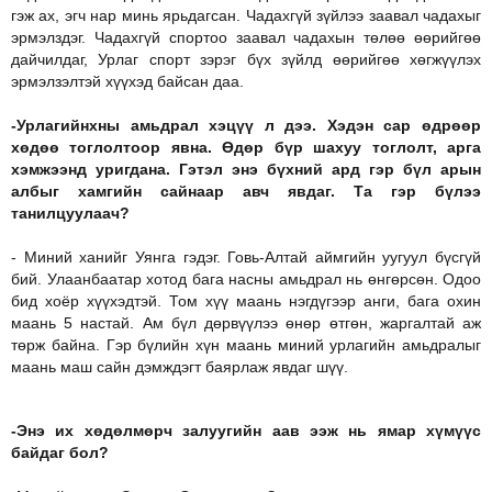
гэж ах, эгч нар минь ярьдагсан. Чадахгүй зүйлээ заавал чадахыг
эрмэлздэг. Чадахгүй спортоо заавал чадахын төлөө өөрийгөө
дайчилдаг, Урлаг спорт зэрэг бүх зүйлд өөрийгөө хөгжүүлэх
эрмэлзэлтэй хүүхэд байсан даа.
-Урлагийнхны амьдрал хэцүү л дээ. Хэдэн сар өдрөөр
хөдөө тоглолтоор явна. Өдөр бүр шахуу тоглолт, арга
хэмжээнд уригдана. Гэтэл энэ бүхний ард гэр бүл арын
албыг хамгийн сайнаар авч явдаг. Та гэр бүлээ
танилцуулаач?
- Миний ханийг Уянга гэдэг. Говь-Алтай аймгийн уугуул бүсгүй
бий. Улаанбаатар хотод бага насны амьдрал нь өнгөрсөн. Одоо
бид хоёр хүүхэдтэй. Том хүү маань нэгдүгээр анги, бага охин
маань 5 настай. Ам бүл дөрвүүлээ өнөр өтгөн, жаргалтай аж
төрж байна. Гэр бүлийн хүн маань миний урлагийн амьдралыг
маань маш сайн дэмждэгт баярлаж явдаг шүү.
-Энэ их хөдөлмөрч залуугийн аав ээж нь ямар хүмүүс
байдаг бол?