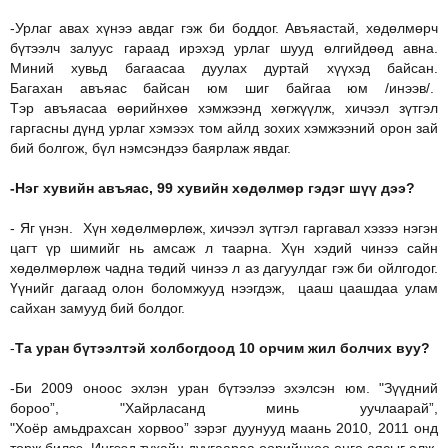
-Урлаг авах хүнээ авдаг гэж би боддог. Авъяастай, хөдөлмөрч
бүтээлч залуус гараад ирэхэд урлаг шууд өлгийдөөд авна.
Миний хувьд багаасаа дуулах дуртай хүүхэд байсан.
Багахан авъяас байсан юм шиг байгаа юм /инээв/.
Тэр авъяасаа өөрийнхөө хэмжээнд хөгжүүлж, хичээл зүтгэл
гаргасны дүнд урлаг хэмээх том айлд зохих хэмжээний орон зай
бий болгож, бүл нэмсэндээ баярлаж явдаг.
-Нэг хувийн авъяас, 99 хувийн хөдөлмөр гэдэг шүү дээ?
- Яг үнэн. Хүн хөдөлмөрлөж, хичээл зүтгэл гаргавал хэзээ нэгэн
цагт үр шимийг нь амсаж л таарна. Хүн хэдий чинээ сайн
хөдөлмөрлөж чадна төдий чинээ л аз дагуулдаг гэж би ойлгодог.
Үүнийг дагаад олон боломжууд нээгдэж, цааш цаашдаа улам
сайхан замууд бий болдог.
-
Та уран бүтээлтэй холбогдоод 10 орчим жил болчих вуу?
-Би 2009 оноос эхлэн уран бүтээлээ эхэлсэн юм. "Зүүдний
бороо”, "Хайрласанд минь уучлаарай”,
"Хоёр амьдрахсан хорвоо” зэрэг дуунууд маань 2010, 2011 онд