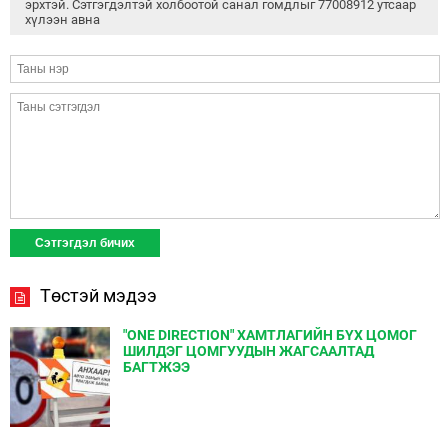
эрхтэй. Сэтгэгдэлтэй холбоотой санал гомдлыг 77008912 утсаар
хүлээн авна
Төстэй мэдээ
"ONE DIRECTION" ХАМТЛАГИЙН БҮХ ЦОМОГ
ШИЛДЭГ ЦОМГУУДЫН ЖАГСААЛТАД
БАГТЖЭЭ