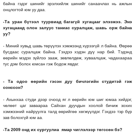
байна гэдэг шинийг эрэлхийлж шинийг санаачлах нь ажлын
онцлогтой юм уу даа.
-Та уран бүтээл туурвиад багагүй хугацааг элээжээ. Энэ
хугацаанд олон залуус таниас суралцаж, шавь орж байна
уу?
- Миний хувьд шавь төрүүлэх хэмжээнд хүрээгүй л байна. Өөрөө
бусдаас суралцаж байна. Гэхдээ хэдэн дүү нар бий. Тэдэнд
өөрийн мэдэх зүйлээ зааж, зөвлөлдөж, хуваалцаж, чадахаараа
тус дэм болох юмсан гэж бодож явдаг.
- Та одоо өөрийн гэсэн дуу бичлэгийн студитэй гэж
сонссон?
- Ахынхаа студи дээр очоод яг л өөрийн юм шиг юмаа хийдэг,
чөлөөт цаг заваараа Сайхан дуучдын хоолой бичиж зохих
хэмжээний найруулга талд өөрийгөө хөгжүүлдэг. Гэхдээ тэр бүр
зав болохгүй юм аа.
-Та 2009 онд их сургуулиа ямар чиглэлээр төгссөн бэ?