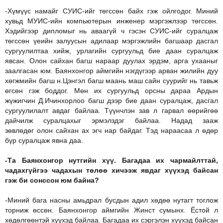
-Хүмүүс намайг СУИС-ийг төгссөн байх гэж ойлгодог. Миний
хувьд МУИС-ийн компьютерын инженер мэргэжлээр төгссөн.
Хэдийгээр дипломыг нь аваагүй ч гэсэн СУИС-ийг суралцаж
төгссөн үеийн залуусын адилаар мэргэжлийн багшаар дасгал
сургуулилтаа хийж, урлагийн сургуульд бие даан суралцаж
явсан. Олон сайхан багш нараар дуулах эрдэм, арга ухааныг
заалгасан юм. Баянхонгор аймгийн нэгдүгээр арван жилийн дуу
хөгжмийн багш н.Цэнгэл багш маань маш сайн суурийг нь тавьж
өгсөн гэж боддог. Мөн их сургуульд орсны дараа Ардын
жүжигчин Д.Ичинхорлоо багш дээр бие даан суралцаж, дасгал
сургуулилалт авдаг байлаа. Түүнчлэн зав л гарвал өөрийгөө
дайчилж суралцахыг эрмэлздэг байлаа. Надад зааж
зөвлөдөг олон сайхан ах эгч нар байдаг. Тэд нараасаа л өдөр
бүр суралцаж явна даа.
-Та Баянхонгор нутгийн хүү. Багадаа их чармайлттай,
чадахгүйгээ чадахын төлөө хичээж явдаг хүүхэд байсан
гэж би сонссон юм байна?
-Миний бага насны амьдрал бусдын адил хөдөө нутагт тоглож
торниж өссөн. Баянхонгор аймгийн Жинст сумынх. Ёстой л
хөдөлгөөнтэй хүүхэд байлаа. Багадаа их сэргэлэн хүүхэд байсан