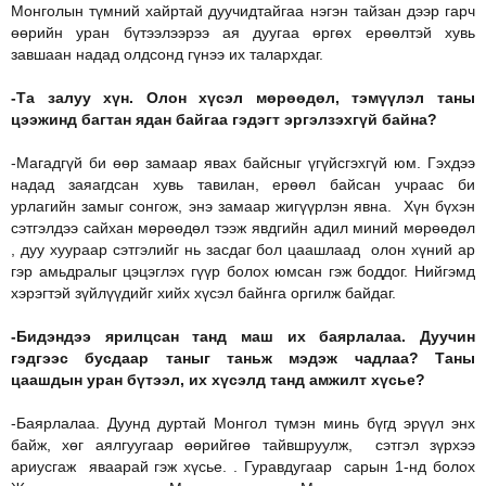
Монголын түмний хайртай дуучидтайгаа нэгэн тайзан дээр гарч
өөрийн уран бүтээлээрээ ая дуугаа өргөх ерөөлтэй хувь
завшаан надад олдсонд гүнээ их талархдаг.
-Та залуу хүн. Олон хүсэл мөрөөдөл, тэмүүлэл таны
цээжинд багтан ядан байгаа гэдэгт эргэлзэхгүй байна?
-Магадгүй би өөр замаар явах байсныг үгүйсгэхгүй юм. Гэхдээ
надад заяагдсан хувь тавилан, ерөөл байсан учраас би
урлагийн замыг сонгож, энэ замаар жигүүрлэн явна. Хүн бүхэн
сэтгэлдээ сайхан мөрөөдөл тээж явдгийн адил миний мөрөөдөл
, дуу хуураар сэтгэлийг нь засдаг бол цаашлаад олон хүний ар
гэр амьдралыг цэцэглэх гүүр болох юмсан гэж боддог. Нийгэмд
хэрэгтэй зүйлүүдийг хийх хүсэл байнга оргилж байдаг.
-Бидэндээ ярилцсан танд маш их баярлалаа. Дуучин
гэдгээс бусдаар таныг таньж мэдэж чадлаа? Таны
цаашдын уран бүтээл, их хүсэлд танд амжилт хүсье?
-Баярлалаа. Дуунд дуртай Монгол түмэн минь бүгд эрүүл энх
байж, хөг аялгуугаар өөрийгөө тайвшруулж, сэтгэл зүрхээ
ариусгаж яваарай гэж хүсье. . Гуравдугаар сарын 1-нд болох