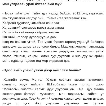
мөч үлдээсэн уран бүтээл бий юу?
-Нэрээ тийм шүү. Тийм дуу надад байдаг. 2012 онд гаргасан,
клипжүүлээгүй нэг дуу бий... "Чамайгаа жаргаана” гэж...
Хайрлан дуулаад чамайгаа саналаа
Хагацашгүй сэтгэлээр нарыг жаргаанаа
Сэтгэлийн сайхнаар хайрлах юмсан
Итгэлийн галаар дулаацуулна даа
гээд их сайхан үгтэй. Тэр уран бүтээл гараад удаагүй байхдаа
шинэ дуугаа эхнэртээ сонсгож билээ. Машины хөгжим чангалаад
сонсгоход эхнэр маань сонссон даруйдаа мэлмэртэл уйлж
билээ. Уянгын, хайрын олон дуу дуулсан ч энэ дуу эхнэрийн
минь зүрхэнд тодоос тод мөр үлдээсэн дээ.
-Одоо ямар уран бүтээл дээр ажиллаж байна?
-Хамгийн сүүлд Монгол Улсын соёлын гавьяат зүтгэлтэн,
сэтгүүлч, яруу найрагч Ш.Гүрбазар ахын тоглолт дээр
"Монголын үнэртэй салхи” дууг дуулсан юм. Энэ дуу маань
сонсогчдоос багагүй шүүмжлэл, мөн таашаалын сайхан үг
хослуулсан даа. Хэдийн хүний сэтгэлд хүрсэн дууг дахин дуулах
хэцүү л дээ. Анх дуулсан дуучнаар нь хүлээн