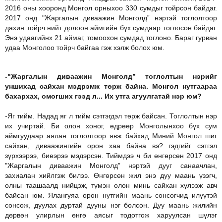
2016 оны хооронд Монгол орныхоо 330 сумдыг тойрсон байдаг.
2017 онд "Жаргалын диваажин Монголд” нэртэй тоглолтоор
дахин тойрч нийт долоон аймгийн бүх сумдаар тоглосон байдаг.
Энэ удаагийнх 21 аймаг, томоохон сумдад тоглоно. Бараг гурван
удаа Монголоо тойрч байгаа гэж хэлж болох юм.
-"Жаргалын диваажин Монголд” тоглолтын нэрийг
уншихад сайхан мэдрэмж төрж байна. Монгол нутгаараа
бахархах, омогших гээд л... Их утга агуулгатай нэр юм?
-Яг тийм. Надад яг л тийм сэтгэгдэл төрж байсан. Тоглолтын нэр
их учиртай. Би олон хоног, өдрөөр Монголынхоо бүх сум
аймгуудаар аялан тоглолтоор явж байхад Миний Монгол шиг
сайхан, диваажингийн орон хаа байна вэ? гэдгийг сэтгэл
зүрхээрээ, биеэрээ мэдэрсэн. Тиймдээ ч би өнгөрсөн 2017 онд
"Жаргалын диваажин Монголд” нэртэй дууг санаачлан,
захиалан хийлгэж билээ. Өнгөрсөн жил энэ дуу маань үзэгч,
олны таашаалд нийцэж, түмэн олон минь сайхан хүлээж авч
байсан юм. Ялангуяа орон нутгийн маань сонсогчид илүүтэй
сонсож, дуулах дуртай дууны нэг болсон. Дуу маань жилийн
дөрвөн улирлын өнгө аясыг тодотгож харуулсан шүлэг