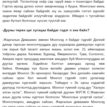
аялгуутай. Тоглолтоор хоёр сар гаруй явах ч тохиолдол байдаг.
Гэртээ ирээд долоо хоног амарчихаад л буцна. Монголын минь
хаана ямар сайхан байдгийг, юу нь хүмүүсийн сэтгэл зүрхийг
хөдөлгөж байдгийг илүүтэйгээр мэдэрсэн. Иймдээ ч тусгайлан
уран бүтээл болгохыг хүссэн түүхтэй юм.
-Дууны төрөх цаг хугацаа байдаг гэдэг л энэ байх?
-Жаргалын Диваажин зөвхөн Монголд л байдаг гэдгийг Дэлхий
даяар тархсан монголчууддаа дуу хуураараа дамжуулан хүргэх
гэж зорьж буй төсөлт ажлын маань эхлэл юм. 21 аймгаараа
тойрсны дараа Халимаг, Буриад, Өвөрмонгол, Тува, Солонгос,
Америк зэрэг орнуудад ажиллаж амьдарч буй Монголчууддаа ая
дуугаа өргөнө. Хэдийнээ бэлтгэл ажилдаа ороод явж
байна. Өнөөдөр хүн бүхэн жилийн дөрвөн улирал ээлжлэн
өнгөрдөг Монгол Эх орноороо бахархдаг. Энэ дэлхийн хамгийн
сайхан орон бол миний Монгол гэдгийг соёл урлагаар
дамжуулан хүргэхийг зорьсон. Тиймдээ ч Эх орны сэдэвтэй
дуунууд тоглолтод дуулагдана. Монгол түмний сүлд дуу "Халуун
элгэн нутаг”, Монгол түмний хайртай дуучин МУГЖ С.Жавхлан
ахын дуулж олны хүртээл болгосон "Монголын үнэртэй салхи”,
Монголоороо, амьдрах сайхан, Жаргалын диваажин Монголд
гэх зэрэг олон сайхан эх орны сэдэвтэй дуунуудыг дуулна.