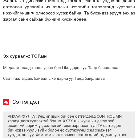
Жаргалын диваажин Монголд тоглолт, Монгол үндэстэн даяар
өртөөлөн урлагийн их аяллын нээлтийн тоглолтонд хүрэлцэн
ирэхийг уншигч олноосоо хүсэж байна. Та бүхэндээ эрүүл энх аз
жаргал сайн сайхан бүхнийг хүсэн ерөөе.
Эх сурвалж: ТӨР.мн
Мэдээ уншаад таалагдсан бол Like дарна уу. Танд баярлалаа
Сайт таалагдаж байвал Like дарна уу. Танд баярлалаа
Сэтгэгдэл
АНХААРУУЛГА : Уншигчдын бичсэн сэтгэгдэлд CONTROL.MN
хариуцлага хүлээхгүй болно. ХХЗХ-ны журмын дагуу зүй
зохисгүй зарим үг, хэллэгийг хязгаарласан тул ТА сэтгэгдэл
бичихдээ хууль зүйн болон ёс суртахууны хэм хэмжээг
хүндэтгэнэ үү. Хэм хэмжээг зөрчсөн сэтгэгдлийг админ устгах