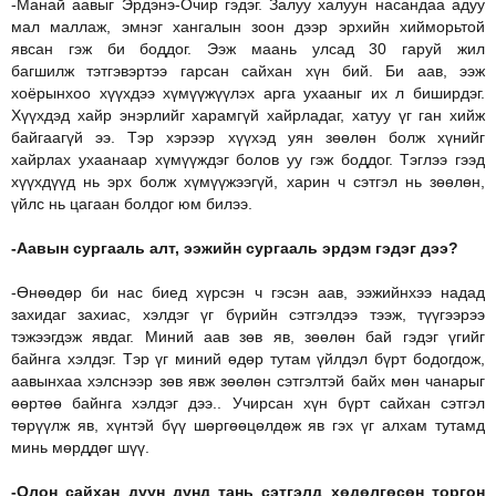
-Манай аавыг Эрдэнэ-Очир гэдэг. Залуу халуун насандаа адуу
мал маллаж, эмнэг хангалын зоон дээр эрхийн хийморьтой
явсан гэж би боддог. Ээж маань улсад 30 гаруй жил
багшилж тэтгэвэртээ гарсан сайхан хүн бий. Би аав, ээж
хоёрынхоо хүүхдээ хүмүүжүүлэх арга ухааныг их л биширдэг.
Хүүхдэд хайр энэрлийг харамгүй хайрладаг, хатуу үг ган хийж
байгаагүй ээ. Тэр хэрээр хүүхэд уян зөөлөн болж хүнийг
хайрлах ухаанаар хүмүүждэг болов уу гэж боддог. Тэглээ гээд
хүүхдүүд нь эрх болж хүмүүжээгүй, харин ч сэтгэл нь зөөлөн,
үйлс нь цагаан болдог юм билээ.
-Аавын сургааль алт, ээжийн сургааль эрдэм гэдэг дээ?
-Өнөөдөр би нас биед хүрсэн ч гэсэн аав, ээжийнхээ надад
захидаг захиас, хэлдэг үг бүрийн сэтгэлдээ тээж, түүгээрээ
тэжээгдэж явдаг. Миний аав зөв яв, зөөлөн бай гэдэг үгийг
байнга хэлдэг. Тэр үг миний өдөр тутам үйлдэл бүрт бодогдож,
аавынхаа хэлснээр зөв явж зөөлөн сэтгэлтэй байх мөн чанарыг
өөртөө байнга хэлдэг дээ.. Учирсан хүн бүрт сайхан сэтгэл
төрүүлж яв, хүнтэй бүү шөргөөцөлдөж яв гэх үг алхам тутамд
минь мөрддөг шүү.
-Олон сайхан дуун дунд тань сэтгэлд хөдөлгөсөн торгон