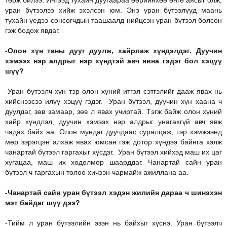
төрж билээ. Ингээд тухайн дуугаараа өөрийнхөө өнгө аясыг олж,
уран бүтээлээ хийж эхэлсэн юм. Энэ уран бүтээлүүд маань
тухайн үедээ сонсогчдын таашаалд нийцсэн уран бүтээл болсон
гэж бодож явдаг.
-Олон хүн таны дууг дуулж, хайрлаж хүндэлдэг. Дуучин
хэмээх нэр алдрыг нэр хүндтэй авч явна гэдэг бол хэцүү
шүү?
-Уран бүтээлч хүн тэр олон хүний итгэл сэтгэлийг дааж явах нь
хийснээсээ илүү хэцүү гэдэг. Уран бүтээл, дуучин хүн хаана ч
дуулдаг, зөв замаар, зөв л явах учиртай. Тэгж байж олон хүний
хайр хүндлэл, дуучин хэмээх нэр алдрыг унагахгүй авч явж
чадах байх аа. Олон мундаг дуучдаас суралцаж, тэр хэмжээнд
мөр зэрэгцэн алхаж явах юмсан гэж дотор хүндээ байнга хэлж
чанартай бүтээл гаргахыг хүсдэг. Уран бүтээл хийхэд маш их цаг
хугацаа, маш их хөдөлмөр шаарддаг. Чанартай сайн уран
бүтээл ч гаргахын төлөө хичээн чармайж ажиллана аа.
-Чанартай сайн уран бүтээл хэдэн жилийн дараа ч шинэхэн
мэт байдаг шүү дээ?
-Тийм л уран бүтээлийн эзэн нь байхыг хүснэ. Уран бүтээлч