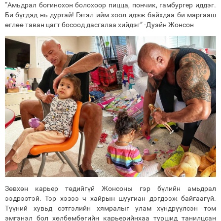
“Амьдрал богинохон болохоор пицца, пончик, гамбургер иддэг.
Би бүгдэд нь дуртай! Гэтэл ийм хоол идэж байхдаа би маргааш
өглөө таван цагт босоод дасгалаа хийдэг” -Дуэйн Жонсон
Зөвхөн карьер төдийгүй Жонсоны гэр бүлийн амьдрал
ээдрээтэй. Тэр хэзээ ч хайрын шуугиан дэгдээж байгаагүй.
Түүний хувьд сэтгэлийн хямралыг улам хүндрүүлсэн том
эмгэнэл бол хөлбөмбөгийн карьерийнхаа туршид танилцсан