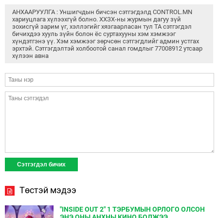
АНХААРУУЛГА : Уншигчдын бичсэн сэтгэгдэлд CONTROL.MN
хариуцлага хүлээхгүй болно. ХХЗХ-ны журмын дагуу зүй
зохисгүй зарим үг, хэллэгийг хязгаарласан тул ТА сэтгэгдэл
бичихдээ хууль зүйн болон ёс суртахууны хэм хэмжээг
хүндэтгэнэ үү. Хэм хэмжээг зөрчсөн сэтгэгдлийг админ устгах
эрхтэй. Сэтгэгдэлтэй холбоотой санал гомдлыг 77008912 утсаар
хүлээн авна
Төстэй мэдээ
"INSIDE OUT 2" 1 ТЭРБУМЫН ОРЛОГО ОЛСОН
ЭНЭ ОНЫ АНХНЫ КИНО БОЛЖЭЭ