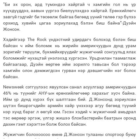
“Би эх орон, ард түмэндээ хайртай ч хамгийн гол нь үр
хүүхдүүддээ, аавын үүргээ биелүүлэхдээ хайртай. Ерөнхийлөгч
завгүй гэдгийг би төсөөлж байгаа бөгөөд үүний төлөө гэр бүлээ
орхиод, хувийн цагаа зориулахад бэлэн биш байна”-Дуэйн
Жонсон.
Хэдийгээр The Rock үндэстний удирдагч болоход бэлэн биш
байсан ч ийм боломж нь жирийн америкчуудын дунд урам
зоригийг төрүүлж, букмейкерүүдийг жүжигчний сонгуульд ялах
боломжийг нухацтай үнэлэхэд хүргэсэн. Урьдчилан таамаглаж
байгаагаар, Дуэйн өөртөө ийм зорилго тавьсан бол тэрээр
хамгийн олон дэмжигдсэн гурван нэр дэвшигчийн нэг болох
байсан.
Newsweek сэтгүүлээс явуулсан санал асуулгаар америкчуудын
46% нь түүнийг АНУ-ын ерөнхийлөгчөөр харахыг хүсч байна.
Ийм үр дүнд хүрэх бүх шалтгаан бий. Д.Жонсонд зориулсан
шүтэн бишрэгчдийн армийн хайр үнэхээр агуу бөгөөд түүний
нэр хүнд бараг л өөгүй юм. Гэсэн хэдий ч жүжигчний амьдрал
тэс өөрөөр эргэж, үлгэр жишээ блокбастерийн баатрын оронд
дахин гэмт хэрэгтэн болж болох байсан.
Жүжигчин болохоосоо өмнө Д.Жонсон тулааны спортоор буюу