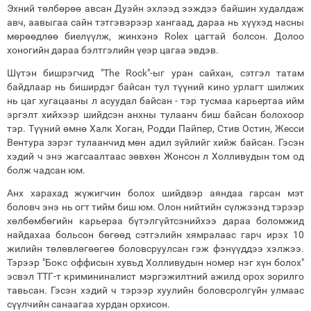
Эхний төлбөрөө авсан Дуэйн эхлээд ээждээ байшин худалдаж
авч, аавыгаа сайн тэтгэвэрээр хангаад, дараа нь хүүхэд насны
мөрөөдлөө биелүүлж, жинхэнэ Rolex цагтай болсон. Долоо
хоногийн дараа бэлтгэлийн үеэр цагаа эвдэв.
Шүтэн бишрэгчид "The Rock"-ыг уран сайхан, сэтгэл татам
байдлаар нь биширдэг байсан тул түүний кино урлагт шилжих
нь цаг хугацааны л асуудал байсан - тэр тусмаа карьертаа ийм
эргэлт хийхээр шийдсэн анхны тулаанч биш байсан болохоор
тэр. Түүний өмнө Халк Хоган, Родди Пайпер, Стив Остин, Жесси
Вентура зэрэг тулаанчид мөн адил зүйлийг хийж байсан. Гэсэн
хэдий ч энэ жагсаалтаас зөвхөн Жонсон л Холливудын том од
болж чадсан юм.
Анх харахад жүжигчин болох шийдвэр аяндаа гарсан мэт
боловч энэ нь огт тийм биш юм. Олон нийтийн сүлжээнд тэрээр
хөлбөмбөгийн карьераа бүтэлгүйтсэнийхээ дараа боломжид
найдахаа больсон бөгөөд сэтгэлийн хямралаас гарч ирэх 10
жилийн төлөвлөгөөгөө боловсруулсан гэж фэнүүддээ хэлжээ.
Тэрээр "Бокс оффисын хувьд Холливудын номер нэг хүн болох"
эсвэл ТТГ-т кримининалист мэргэжилтний ажилд орох зорилго
тавьсан. Гэсэн хэдий ч тэрээр хуулийн боловсролгүйн улмаас
сүүлчийн санаагаа хурдан орхисон.