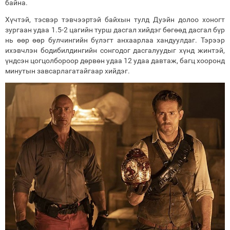
байна.
Хүчтэй, тэсвэр тэвчээртэй байхын тулд Дуэйн долоо хоногт
зургаан удаа 1.5-2 цагийн турш дасгал хийдэг бөгөөд дасгал бүр
нь өөр өөр булчингийн бүлэгт анхаарлаа хандуулдаг. Тэрээр
ихэвчлэн бодибилдингийн сонгодог дасгалуудыг хүнд жинтэй,
үндсэн цогцолбороор дөрвөн удаа 12 удаа давтаж, багц хооронд
минутын завсарлагатайгаар хийдэг.