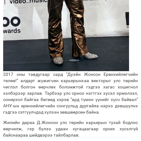
2017 оны тавдугаар сард "Дуэйн Жонсон Ерөнхийлөгчийн
төлөө!" алдарт жүжигчин карьерынхаа векторыг улс төрийн
чиглэл болгон өөрчлөх боломжтой гэдгээ хагас хошигнол
хэлбэрээр зарлав. Тэрбээр улс орноо нэгтгэх хүсэл эрмэлзэл,
сонирхол байгаа бөгөөд хэрэв "ард түмэн үүнийг хүсч байвал"
АНУ-ын ерөнхийлөгчийн сонгуульд дуртайяа нэрээ дэвшүүлнэ
гэдгээ сэтгүүлчдэд хүлээн зөвшөөрсөн байна.
Жилийн дараа Д.Жонсон улс төрийн карьерын тухай бодлоо
өөрчилж, гэр бүлээ удаан хугацаагаар орхих хүсэлгүй
байснаараа шийдвэрээ тайлбарлав.