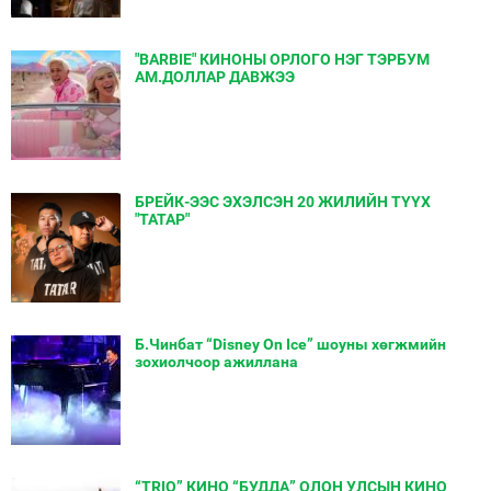
"BARBIE" КИНОНЫ ОРЛОГО НЭГ ТЭРБУМ
АМ.ДОЛЛАР ДАВЖЭЭ
БРЕЙК-ЭЭС ЭХЭЛСЭН 20 ЖИЛИЙН ТҮҮХ
"ТАТАР"
Б.Чинбат “Disney On Ice” шоуны хөгжмийн
зохиолчоор ажиллана
“TRIO” КИНО “БУДДА” ОЛОН УЛСЫН КИНО