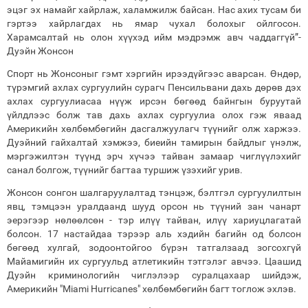
эцэг эх намайг хайрлаж, халамжилж байсан. Нас ахих тусам би
гэртээ хайрлагдах нь ямар чухал болохыг ойлгосон.
Харамсалтай нь олон хүүхэд ийм мэдрэмж авч чаддаггүй”-
Дуэйн Жонсон
Спорт нь Жонсоныг гэмт хэргийн ирээдүйгээс аварсан. Өндөр,
түрэмгий ахлах сургуулийн сурагч Пенсильвани дахь дөрөв дэх
ахлах сургуулиасаа нүүж ирсэн бөгөөд байнгын буруутай
үйлдлээс болж тав дахь ахлах сургуулиа олох гэж яваад
Америкийн хөлбөмбөгийн дасгалжуулагч түүнийг олж харжээ.
Дуэйний гайхалтай хэмжээ, биеийн тамирын байдлыг үнэлж,
мэргэжилтэн түүнд эрч хүчээ тайван замаар чиглүүлэхийг
санал болгож, түүнийг багтаа туршиж үзэхийг урив.
Жонсон сонгон шалгаруулалтад тэнцэж, бэлтгэл сургуулилтын
явц, тэмцээн уралдаанд шууд орсон нь түүний зан чанарт
эерэгээр нөлөөлсөн - тэр илүү тайван, илүү хариуцлагатай
болсон. 17 настайдаа тэрээр аль хэдийн багийн од болсон
бөгөөд хулгай, зодоонтойгоо бүрэн татгалзаад зогсохгүй
Майамигийн их сургуульд атлетикийн тэтгэлэг авчээ. Цаашид
Дуэйн криминологийн чиглэлээр суралцахаар шийдэж,
Америкийн "Miami Hurricanes" хөлбөмбөгийн багт тоглож эхлэв.