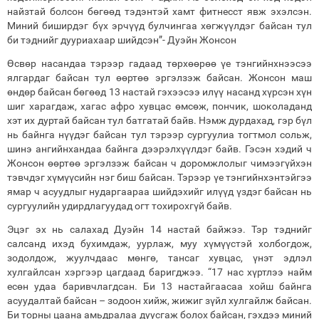
найзтай болсон бөгөөд тэдэнтэй хамт фитнесст явж эхэлсэн.
Миний биширдэг бүх эрчүүд булчингаа хөгжүүлдэг байсан тул
би тэднийг дууриахаар шийдсэн”- Дуэйн Жонсон
Өсвөр насандаа тэрээр гадаад төрхөөрөө үе тэнгийнхнээсээ
ялгардаг байсан тул өөртөө эргэлзэж байсан. Жонсон маш
өндөр байсан бөгөөд 13 настай гэхээсээ илүү насанд хүрсэн хүн
шиг харагдаж, хагас афро хувцас өмсөж, пончик, шоколаданд
хэт их дуртай байсан тул батгатай байв. Нэмж дурдахад, гэр бүл
нь байнга нүүдэг байсан тул тэрээр сургуулиа тогтмол сольж,
шинэ ангийнхандаа байнга дээрэлхүүлдэг байв. Гэсэн хэдий ч
Жонсон өөртөө эргэлзэж байсан ч доромжлолыг чимээгүйхэн
тэвчдэг хүмүүсийн нэг биш байсан. Тэрээр үе тэнгийнхэнтэйгээ
ямар ч асуудлыг нударгаараа шийдэхийг илүүд үздэг байсан нь
сургуулийн удирдлагуудад огт тохирохгүй байв.
Эцэг эх нь салахад Дуэйн 14 настай байжээ. Тэр тэднийг
салсанд ихэд бухимдаж, уурлаж, муу хүмүүстэй холбогдож,
зодолдож, жуулчдаас мөнгө, тансаг хувцас, үнэт эдлэл
хулгайлсан хэргээр цагдаад баригджээ. “17 нас хүртлээ найм
есөн удаа баривчлагдсан. Би 13 настайгаасаа хойш байнга
асуудалтай байсан – зодоон хийж, жижиг зүйл хулгайлж байсан.
Би торны цаана амьдралаа дуусгаж болох байсан, гэхдээ миний