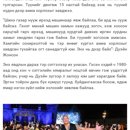
тулгарсан. Түүнийг дөнгөж 15 настай байхад ээж нь түүний
нүдэн дээр амиа хорлохыг завджээ.
“Шинэ газар нүүж ирээд машинаар явж байлаа, би ард нь сууж
байсаэ. Гэнэт манай машин замын хажууд зогсч, ээж хоосон
харцтай гарч ирээд, машинууд хурдтай давхих өргөн хурдны
замыг хөндлөн гарах гэж байна. Би түүнийг зогсоож амжсан.
Хамгийн сонирхолтой нь тэр өнөөг хүртэл амиа хорлохыг
завдсан тухайгаа огт санадаггүй юм. Энэ нь дээр байх”- Дуэйн
Жонсон
Энэ явдлын дараа тэр сэтгэлээр их унасан. Гэсэн хэдий ч 1980-
аад онд хэн ч сэтгэлийн хямралыг ноцтой өвчин гэж үздэггүй
байсан, учир нь Дуэйн зүгээр л залхуу юм шиг харагдаж байв.
Эргэн тойрон дахь бүх хүмүүс түүнд буйдангаасаа босож, ядаж
ямар нэгэн зүйл хийж эхлэхийг зөвлөж байлаа.