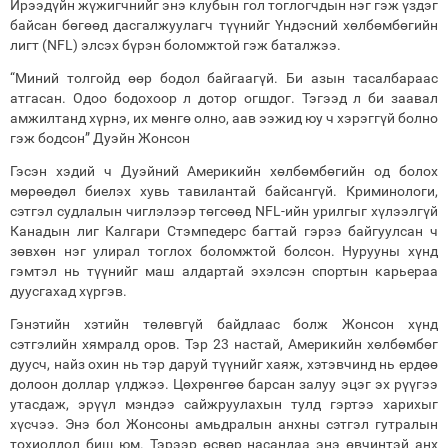
Ирээдүйн жүжигчнийг энэ клубын гол тоглогчдын нэг гэж үздэг
байсан бөгөөд дасгалжуулагч түүнийг Үндэсний хөлбөмбөгийн
лигт (NFL) элсэх бүрэн боломжтой гэж баталжээ.
“Миний толгойд өөр бодол байгаагүй. Би азын тасалбараас
атгасан. Одоо бодохоор л дотор огшдог. Тэгээд л би заавал
амжилтанд хүрнэ, их мөнгө олно, аав ээжид юу ч хэрэггүй болно
гэж бодсон” Дуэйн Жонсон
Гэсэн хэдий ч Дуэйний Америкийн хөлбөмбөгийн од болох
мөрөөдөл биелэх хувь тавилантай байсангүй. Криминологи,
сэтгэл судлалын чиглэлээр төгсөөд NFL-ийн урилгыг хүлээлгүй
Канадын лиг Калгари Стэмпедерс багтай гэрээ байгуулсан ч
зөвхөн нэг улирал тоглох боломжтой болсон. Нурууны хүнд
гэмтэл нь түүнийг маш алдартай эхэлсэн спортын карьераа
дуусгахад хүргэв.
Гэнэтийн хэтийн төлөвгүй байдлаас болж Жонсон хүнд
сэтгэлийн хямралд оров. Тэр 23 настай, Америкийн хөлбөмбөг
дуусч, найз охин нь тэр даруй түүнийг хаяж, хэтэвчинд нь ердөө
долоон доллар үлджээ. Цөхрөнгөө барсан залуу эцэг эх рүүгээ
утасдаж, эрүүл мэндээ сайжруулахын тулд гэртээ харихыг
хүсчээ. Энэ бол Жонсоны амьдралын анхны сэтгэл гутралын
тохиолдол биш юм. Тэрээр өсвөр насандаа энэ өвчинтэй анх