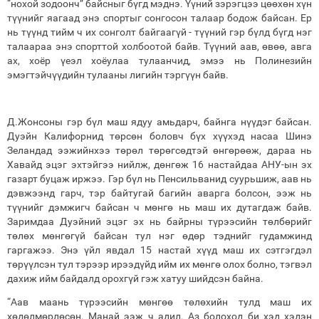
“нохой зодоонч” байсныг бүгд мэднэ. Үүний зэрэгцээ цөөхөн хүн
түүнийг яагаад энэ спортыг сонгосон талаар бодож байсан. Ер
нь түүнд тийм ч их сонголт байгаагүй - түүний гэр бүлд бүгд нэг
талаараа энэ спорттой холбоотой байв. Түүний аав, өвөө, авга
ах, хоёр үеэл хоёулаа тулаанчид, эмээ нь Полинезийн
эмэгтэйчүүдийн тулааны лигийн тэргүүн байв.
Д.Жонсоны гэр бүл маш ядуу амьдарч, байнга нүүдэг байсан.
Дуэйн Калифорнид төрсөн боловч бүх хүүхэд насаа Шинэ
Зеландад ээжийнхээ төрөл төрөгсөдтэй өнгөрөөж, дараа нь
Хавайд эцэг эхтэйгээ нийлж, дөнгөж 16 настайдаа АНУ-ын эх
газарт буцаж иржээ. Гэр бүл нь Пенсильванид суурьшиж, аав нь
дэвжээнд гарч, тэр байтугай багийн аварга болсон, ээж нь
түүнийг дэмжигч байсан ч мөнгө нь маш их дутагдаж байв.
Заримдаа Дуэйний эцэг эх нь байрны түрээсийн төлбөрийг
төлөх мөнгөгүй байсан тул нэг өдөр тэднийг гудамжинд
гаргажээ. Энэ үйл явдал 15 настай хүүд маш их сэтгэгдэл
төрүүлсэн тул тэрээр ирээдүйд ийм их мөнгө олох болно, тэгвэл
дахиж ийм байдалд орохгүй гэж хатуу шийдсэн байна.
“Аав маань түрээсийн мөнгөө төлөхийн тулд маш их
хөдөлмөрлөсөн. Манай ээж ч адил. Аз болоход би хэд хэдэн