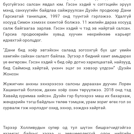
бүсгүйгээс салсан явдал юм. Гэсэн хэдий ч сэтгэцийн эрүүл
мэнд, санхүүгийн байдлаа сайжруулсан Дуэйн продюсер Дани
Гарсиатай танилцаж, 1997 онд түүнтэй гэрлэжээ. Удалгүй
хосууд Симон хэмээх охинтой болжээ. 11 жилийн дараа хосууд
салж байгаагаа зарлав. Гэсэн хэдий ч тэд эв найртай салсан.
Гарсиа продюсерийн хувьд хуучин нөхрийнхөө карьерт
идэвхтэй оролцдог.
“Дани бид хоёр эвтэйхэн салаад зогсохгүй бүх цаг үеийн
хамгийн сайхан салалт байлаа. Зүгээр л бидний хамт амьдарах
үе өнгөрсөн. Гэсэн хэдий ч бид ойр дотно харилцаатай, найзууд,
бид Саймонд хайртай, үнэнч эцэг эх хэвээр үлдсэн” -Дуэйн
Жонсон
Жүжигчин анхны эхнэрээсээ салсны дараахан дуучин Лорен
Хашиантай болзож, дахин хоёр охин төрүүлжээ. 2018 онд тэд
Хавайд хуримаа хийсэн. Дуэйн гэр бүлээрээ маш их бахархаж,
жендэрийн тэгш байдлын төлөө тэмцэж, урам зориг өгөх гол эх
сурвалж гэж нэрлэдэг охид, эхнэр, ээждээ хайртай.
Тэрээр Холливудын супер од тул шүтэн бишрэгчидтэйгээ
ихэмсэг байхыг хэзээ ч зөвшөөрдөггүй, олон нийтийн