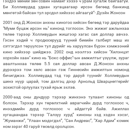
Гэхдээ миний зөн совин намайг хэзээ ч урам хугалж байгаагүй.
Би Холливудад удаан хугацаагаар ирсэн бөгөөд банкинд
мөнгөтэй байсан тул эрсдэл хийхээс айгаагүй”- Дуэйн Жонсон
2001 онд Д.Жонсон анхны киногоо хийсэн бөгөөд тэр даруйдаа
"Муми буцаж ирсэн нь" кинонд тоглосон. Энэ жижиг ажлынхаа
төлөө тэрээр Холливудын жишгээр хагас сая доллар авчээ.
Гэсэн хэдий ч продюсерууд түүний биеийн галбирт маш их
сэтгэгдэл төрүүлсэн тул дүрийг нь харуулсан бүрэн хэмжээний
кино хийхээр шийджээ. 2002 онд нээлтээ хийсэн "Хилэнцэт
хорхойн хаан" кино нь "Бокс оффис"-ын амжилтыг үзүүлж, зураг
авалтынхаа төлөө 5.5 сая доллар авсан Д.Жонсон анхны
дүрээрээ том хөлс авсан гэж Гиннесийн амжилтын номонд
бичигджээ. Холливудад тэд тэр даруй түүнийг Холливудын
шинэ нүүр царай, том дэлгэц дээр Арнольд Шварцнеггерийг
зохистой орлуулах тухай ярьж эхлэв.
2000-аад оны дундуур тэрээр жинхэнэ тулаант киноны од
болсон. Тэрээр хүн төрөлхтний аврагчийн дүрд тоглохоос ч,
инээдмийн дүрд тоглохоос ч айдаггүй байв. Ажиллах
хугацаандаа тэрээр “Галзуу хурд” киноны хэд хэдэн хэсэг,
“Жуманжи”, “Улаан мэдэгдэл”, “Сан Андреас”, “Хар Адам” комик
ном зэрэг 40 гаруй төсөлд оролцсон.