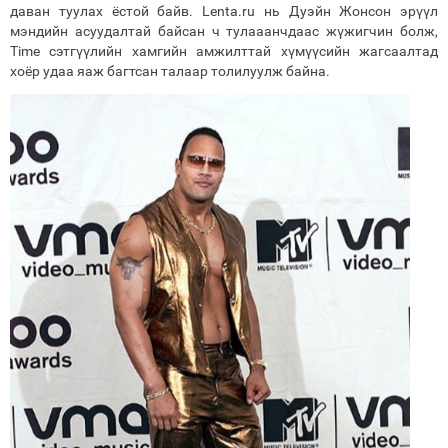
даван туулах ёстой байв. Lenta.ru нь Дуэйн Жонсон эрүүл
мэндийн асуудалтай байсан ч тулааанчдаас жүжигчин болж,
Timе сэтгүүлийн хамгийн амжилттай хүмүүсийн жагсаалтад
хоёр удаа яаж багтсан талаар толилуулж байна.