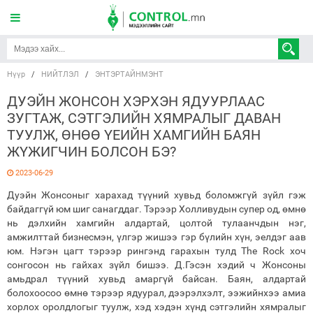
Нүүр
/
НИЙТЛЭЛ
/
ЭНТЭРТАЙНМЭНТ
ДУЭЙН ЖОНСОН ХЭРХЭН ЯДУУРЛААС
ЗУГТАЖ, СЭТГЭЛИЙН ХЯМРАЛЫГ ДАВАН
ТУУЛЖ, ӨНӨӨ ҮЕИЙН ХАМГИЙН БАЯН
ЖҮЖИГЧИН БОЛСОН БЭ?
2023-06-29
Дуэйн Жонсоныг харахад түүний хувьд боломжгүй зүйл гэж
байдаггүй юм шиг санагддаг. Тэрээр Холливудын супер од, өмнө
нь дэлхийн хамгийн алдартай, цолтой тулаанчдын нэг,
амжилттай бизнесмэн, үлгэр жишээ гэр бүлийн хүн, эелдэг аав
юм. Нэгэн цагт тэрээр рингэнд гарахын тулд The ​​Rock хоч
сонгосон нь гайхах зүйл бишээ. Д.Гэсэн хэдий ч Жонсоны
амьдрал түүний хувьд амаргүй байсан. Баян, алдартай
болохоосоо өмнө тэрээр ядуурал, дээрэлхэлт, ээжийнхээ амиа
хорлох оролдлогыг туулж, хэд хэдэн хүнд сэтгэлийн хямралыг