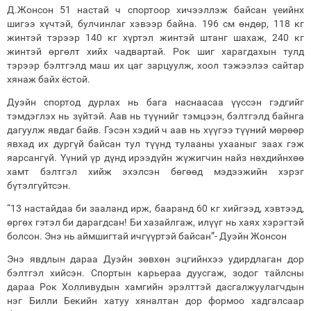
Д.Жонсон 51 настай ч спортоор хичээллэж байсан үеийнх
шигээ хүчтэй, булчинлаг хэвээр байна. 196 см өндөр, 118 кг
жинтэй тэрээр 140 кг хүртэл жинтэй штанг шахаж, 240 кг
жинтэй өргөлт хийх чадвартай. Рок шиг харагдахын тулд
тэрээр бэлтгэлд маш их цаг зарцуулж, хоол тэжээлээ сайтар
хянаж байх ёстой.
Дуэйн спортод дурлах нь бага наснаасаа үүссэн гэдгийг
тэмдэглэх нь зүйтэй. Аав нь түүнийг тэмцээн, бэлтгэлд байнга
дагуулж явдаг байв. Гэсэн хэдий ч аав нь хүүгээ түүний мөрөөр
явхад их дургүй байсан тул түүнд тулааны ухааныг заах гэж
яарсангүй. Үүний үр дүнд ирээдүйн жүжигчин найз нөхдийнхөө
хамт бэлтгэл хийж эхэлсэн бөгөөд мэдээжийн хэрэг
бүтэлгүйтсэн.
“13 настайдаа би зааланд ирж, бааранд 60 кг хийгээд, хэвтээд,
өргөх гэтэл би дарагдсан! Би хазайлгаж, илүүг нь хаях хэрэгтэй
болсон. Энэ нь аймшигтай ичгүүртэй байсан”- Дуэйн Жонсон
Энэ явдлын дараа Дуэйн зөвхөн эцгийнхээ удирдлаган дор
бэлтгэл хийсэн. Спортын карьераа дуусгаж, зодог тайлсны
дараа Рок Холливудын хамгийн эрэлттэй дасгалжуулагчдын
нэг Билли Бекийн хатуу хяналтан дор формоо хадгалсаар