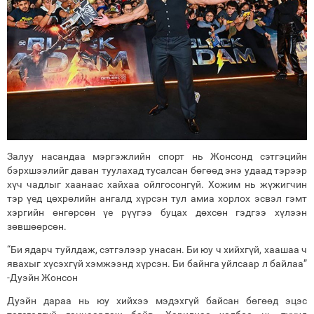
Залуу насандаа мэргэжлийн спорт нь Жонсонд сэтгэцийн
бэрхшээлийг даван туулахад тусалсан бөгөөд энэ удаад тэрээр
хүч чадлыг хаанаас хайхаа ойлгосонгүй. Хожим нь жүжигчин
тэр үед цөхрөлийн ангалд хүрсэн тул амиа хорлох эсвэл гэмт
хэргийн өнгөрсөн үе рүүгээ буцах дөхсөн гэдгээ хүлээн
зөвшөөрсөн.
“Би ядарч туйлдаж, сэтгэлээр унасан. Би юу ч хийхгүй, хаашаа ч
явахыг хүсэхгүй хэмжээнд хүрсэн. Би байнга уйлсаар л байлаа”
-Дуэйн Жонсон
Дуэйн дараа нь юу хийхээ мэдэхгүй байсан бөгөөд эцэс