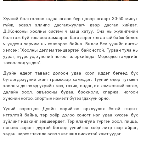
Хүчний бэлтгэлээс гадна өглөө бүр цэвэр агаарт 30-50 минут
гүйж, эсвэл эллипс дасгалжуулагч дээр дасгал хийдэг.
Д.Жонсоны хоолны систем ч маш хатуу. Энэ нь жүжигчний
бэлтгэж буй төслөөс хамааран бага зэрэг ялгаатай байж болох
ч үндсэн зарчим нь хэвээрээ байна. Билли Бек үүнийг ингэж
хэлсэн: “Хоолны дэглэм тэнцвэртэй байх ёстой. Гурван туяа нь
уураг, нүүрс ус, хүнсний ногоог илэрхийлдэг Мерседес тэмдгийг
төсөөлөөд үз дээ".
Дуэйн өдөрт таваас долоон удаа хоол иддэг бөгөөд бүх
бүтээгдэхүүний жинг граммаар хэмждэг. Түүний өдөр тутмын
хоолны дэглэмд үхрийн мах, тахиа, өндөг, их хэмжээний загас,
далайн хоол, овъёосны будаа, брокколи, спаржа, ногоон
хүнсний ногоо, спортын нэмэлт бүтээгдэхүүн орно.
Үүний зэрэгцээ Дуэйн өөрийгөө эрхлүүлэх ёстой гэдэгт
итгэлтэй байна, тэр хоёр долоо хоногт нэг удаа хүссэн бүх
зүйлийг идэхийг зөвшөөрдөг. Тэр ялангуяа түргэн хоол, пицца,
пончик зэрэгт дуртай бөгөөд үүнийгээ хоёр литр шар айраг,
хэдэн ширхэг текила эсвэл нэг шил вискитэй хамт уудаг.