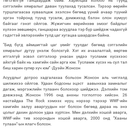
төгсгөлгүй ганцаардаж байв. Харилцаа холбоо нь түүнд
сэтгэлийн хямралыг даван туулахад тусалсан. Тэрээр өөрийн
туршлагаасаа хуваалцаж эхэлсэн бөгөөд үүний ачаар түүний
эргэн тойронд түүнд тусалж, дэмжихэд бэлэн олон хүмүүс
байгааг гэнэт ойлгов. Жүжигчин өөрийнхөө эмзэг байдлыг
хүлээн зөвшөөрч, ганцаараа асуудлаа тэр бүр шийдэж чадахгүй
гэдэгтэй эвлэрэхийн тулд цаг хугацаа шаардсан байна.
“Бид бүгд аймшигтай цаг үеийг туулдаг бөгөөд сэтгэлийн
хямралыг дутуу үнэлж болохгүй. Хэт их ачаалалтай, өөртөө
итгэлгүй эсвэл сэтгэлээр унасан үедээ тусламж хүсэхээс
айхгүй байх нь хамгийн сайн арга юм. Тусламж хүсэх нь сул тал
биш харин супер хүч юм” -Дуэйн Жонсон
Асуудлыг дотроо хадгалахаа больсон Жонсон аль чиглэлд
шилжихээ ойлгов. Удаан бодсоны эцэст аавынхаа замналыг
дагаж, мэргэжлийн тулаанч болохоор шийджээ. Дэлхийн том
дэвжээнд Жонсон 1996 онд анхны тоглолтоо хийсэн. 26
настайдаа The Rock хэмээх нууц нэрээр тэрээр WWF-ийн
хамгийн залуу аваргуудын нэг болсон бөгөөд дараа нь энэ
цолыг дахин долоон удаа хүртсэн. Мөн дэлхийн хошой аварга,
WWF-ийн тив хоорондын хошой аварга, 2000 онд "Хааны
тулаан"-ын ялагч болсон.