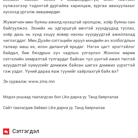
сүлжээгээр тэдэнтэй дуртайяа харилцаж, зургаа авахуулахыг
хүсэхэд үргэлж зөвшөөрдөг.
Жүжигчин мөн буяны ажилд нухацтай оролцож, хоёр буяны сан
байгуулжээ. Эхнийх нь эдгэршгүй өвчтэй хүүхдүүдэд туслах,
хоёр дахь нь хүнд хэцүү өсвөр насны хүүхдүүдтэй ажиллахад
чиглэгддэг. Мөн Дуэйн сэтгэцийн эрүүл мэндийн ач холбогдлын
талаар маш их, илэн далангүй ярьдаг. Нэгэн цагт эрэгтэйлэг
байдал, бие бялдрын хүч чадлын үлгэрлэл Жонсон өөрөө
сэтгэлийн хямралтай тулгардаг байсан тул үүнтэй ижил төстэй
асуудалтай хүмүүсийг дэмжиж байсан шигээ дэмжих үүрэгтэй
гэж үздэг. Үүний дараа яаж түүнийг хайрлахгүй байх вэ?
Эх сурвалж: www.zms.mn
Мэдээ уншаад таалагдсан бол Like дарна уу. Танд баярлалаа
Сайт таалагдаж байвал Like дарна уу. Танд баярлалаа
Сэтгэгдэл