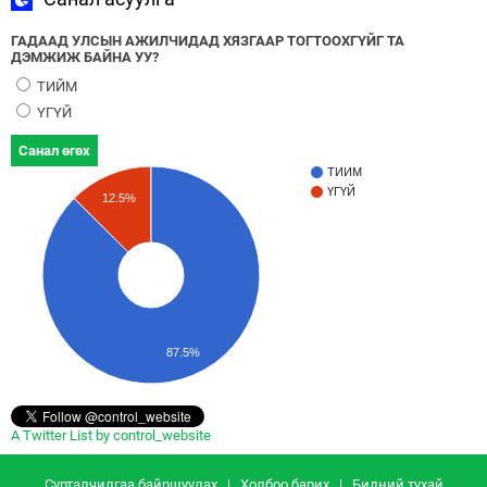
ГАДААД УЛСЫН АЖИЛЧИДАД ХЯЗГААР ТОГТООХГҮЙГ ТА
ДЭМЖИЖ БАЙНА УУ?
ТИЙМ
ҮГҮЙ
Санал өгөх
ТИЙМ
ҮГҮЙ
12.5%
87.5%
A Twitter List by control_website
Сурталчилгаа байршуулах
|
Холбоо барих
|
Бидний тухай