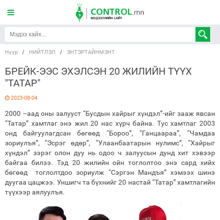
Нүүр
/
НИЙТЛЭЛ
/
ЭНТЭРТАЙНМЭНТ
БРЕЙК-ЭЭС ЭХЭЛСЭН 20 ЖИЛИЙН ТҮҮХ
"ТАТАР"
2023-08-04
2000 –аад оны залууст “Бусдын хайрыг хүндэл”-ийг зааж явсан
“Татар” хамтлаг энэ жил 20 нас хүрч байна. Тус хамтлаг 2003
онд байгуулагдсан бөгөөд “Бороо”, “Ганцаараа”, “Чамдаа
зориулъя”, “Эсрэг өдөр”, “Улаанбаатарын нулимс”, “Хайрыг
хүндэл” зэрэг олон дуу нь одоо ч залуусын дунд хит хэвээр
байгаа билээ. Тэд 20 жилийн ойн тоглолтоо энэ сард хийх
бөгөөд тоглолтдоо зориулж “Сэргэн Мандъя” хэмээх шинэ
дуугаа цацжээ. Уншигч та бүхнийг 20 настай “Татар” хамтлагийн
түүхээр аялуулъя.