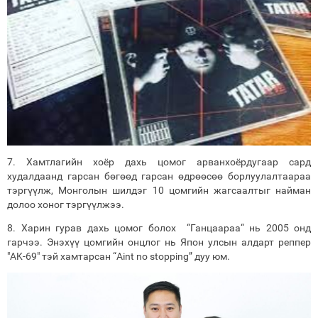
7. Хамтлагийн хоёр дахь цомог арванхоёрдугаар сард
худалдаанд гарсан бөгөөд гарсан өдрөөсөө борлуулалтаараа
тэргүүлж, Монголын шилдэг 10 цомгийн жагсаалтыг найман
долоо хоног тэргүүлжээ.
8. Харин гурав дахь цомог болох “Ганцаараа“ нь 2005 онд
гарчээ. Энэхүү цомгийн онцлог нь Япон улсын алдарт реппер
"AK-69" тэй хамтарсан “Aint no stopping” дуу юм.