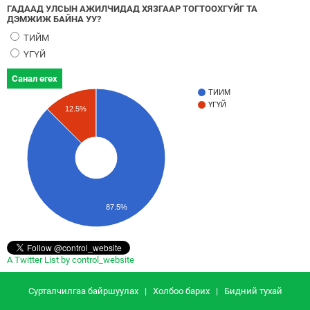
ГАДААД УЛСЫН АЖИЛЧИДАД ХЯЗГААР ТОГТООХГҮЙГ ТА
ДЭМЖИЖ БАЙНА УУ?
ТИЙМ
ҮГҮЙ
Санал өгөх
ТИЙМ
ҮГҮЙ
12.5%
87.5%
A Twitter List by control_website
Сурталчилгаа байршуулах
|
Холбоо барих
|
Бидний тухай