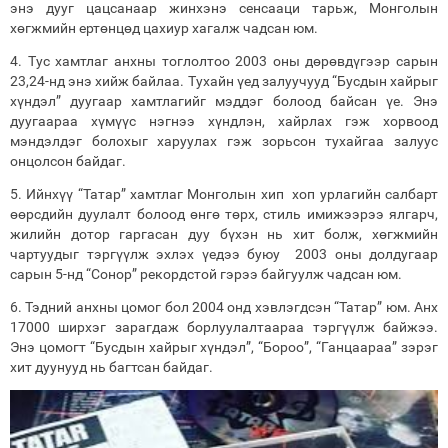
энэ дууг цацсанаар жинхэнэ сенсааци тарьж, Монголын
хөгжмийн ертөнцөд цахиур хагалж чадсан юм.
4. Тус хамтлаг анхны тоглолтоо 2003 оны дөрөвдүгээр сарын
23,24-нд энэ хийж байлаа. Тухайн үед залуучууд “Бусдын хайрыг
хүндэл” дуугаар хамтлагийг мэддэг болоод байсан үе. Энэ
дуугаараа хүмүүс нэгнээ хүндлэн, хайрлах гэж хорвоод
мэндэлдэг болохыг харуулах гэж зорьсон тухайгаа залуус
онцолсон байдаг.
5. Ийнхүү “Татар” хамтлаг Монголын хип хоп урлагийн салбарт
өөрсдийн дуулалт болоод өнгө төрх, стиль имижээрээ ялгарч,
жилийн дотор гаргасан дуу бүхэн нь хит болж, хөгжмийн
чартуудыг тэргүүлж эхлэх үедээ буюу 2003 оны долдугаар
сарын 5-нд “Сонор” рекордстой гэрээ байгуулж чадсан юм.
6. Тэдний анхны цомог бол 2004 онд хэвлэгдсэн “Татар” юм. Анх
17000 ширхэг зарагдаж борлуулалтаараа тэргүүлж байжээ.
Энэ цомогт “Бусдын хайрыг хүндэл”, “Бороо”, “Ганцаараа” зэрэг
хит дуунууд нь багтсан байдаг.