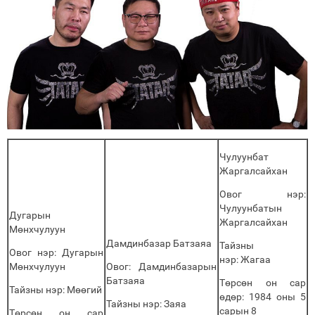
Чулуунбат
Жаргалсайхан
Овог нэр:
Чулуунбатын
Дугарын
Жаргалсайхан
Мөнхчулуун
Дамдинбазар Батзаяа
Тайзны
Овог нэр: Дугарын
нэр: Жагаа
Мөнхчулуун
Овог: Дамдинбазарын
Батзаяа
Төрсөн он сар
Тайзны нэр: Мөөгий
өдөр: 1984 оны 5
Тайзны нэр: Заяа
сарын 8
Төрсөн он сар