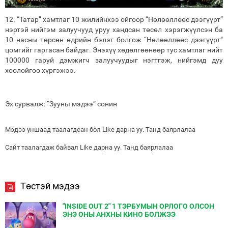
12. “Татар” хамтлаг 10 жилийнхээ ойгоор “Нөлөөллөөс дээгүүрт”
нэртэй нийгэм залуучууд уруу хандсан төсөл хэрэгжүүлсэн ба
10 насны төрсөн өдрийн бэлэг болгож “Нөлөөллөөс дээгүүрт”
цомгийг гаргасан байдаг. Энэхүү хөдөлгөөнөөр тус хамтлаг нийт
100000 гаруй дэмжигч залуучуудыг нэгтгэж, нийгэмд дуу
хоолойгоо хүргэжээ.
Эх сурвалж: “Зууны мэдээ” сонин
Мэдээ уншаад таалагдсан бол Like дарна уу. Танд баярлалаа
Сайт таалагдаж байвал Like дарна уу. Танд баярлалаа
Төстэй мэдээ
"INSIDE OUT 2" 1 ТЭРБУМЫН ОРЛОГО ОЛСОН
ЭНЭ ОНЫ АНХНЫ КИНО БОЛЖЭЭ