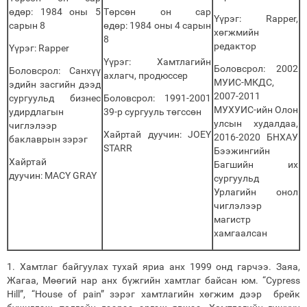
өдөр: 1984 оны 5
Төрсөн он сар
Үүрэг: Rapper,
сарын 8
өдөр: 1984 оны 4 сарын
хөгжмийн
8
редактор
Үүрэг: Rapper
Үүрэг: Хамтлагийн
Боловсрол: 2002
Боловсрол: Санхүү
ахлагч, продюссер
МУИС-МКДС,
эдийн засгийн дээд
2007-2011
сургуульд бизнес
Боловсрол: 1991-2001
МУХУИС-ийн Олон
удирдлагын
39-р сургууль төгссөн
улсын худалдаа,
чиглэлээр
Хайртай дуучин: JOEY
2016-2020 БНХАУ
баклаврын зэрэг
STARR
Бээжингийн
Хайртай
Багшийн их
дуучин: MACY GRAY
сургуульд
Урлагийн онол
чиглэлээр
магистр
хамгаалсан
1. Хамтлаг байгуулах тухай яриа анх 1999 онд гарчээ. Заяа,
Жагаа, Мөөгий нар анх бүжгийн хамтлаг байсан юм. “Cypress
Hill”, “House of pain” зэрэг хамтлагийн хөгжим дээр брейк