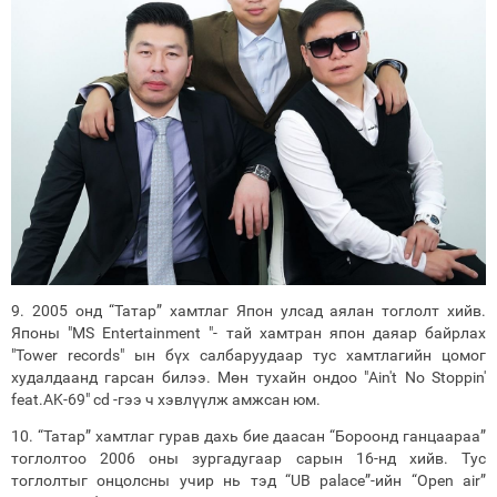
9. 2005 онд “Татар” хамтлаг Япон улсад аялан тоглолт хийв.
Японы "MS Entertainment "- тай хамтран япон даяар байрлах
"Tower records" ын бүх салбаруудаар тус хамтлагийн цомог
худалдаанд гарсан билээ. Мөн тухайн ондоо "Ain't No Stoppin'
feat.AK-69" cd -гээ ч хэвлүүлж амжсан юм.
10. “Татар” хамтлаг гурав дахь бие даасан “Бороонд ганцаараа”
тоглолтоо 2006 оны зургадугаар сарын 16-нд хийв. Тус
тоглолтыг онцолсны учир нь тэд “UB palace”-ийн “Open air”