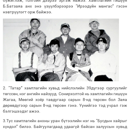
бүжиглэж, толгойн дээрээ эргэж явжээ. Хамтлагийн гишүүн
Б.Батзаяа анх энэ үзүүлбэрээрээ “Ирээдүйн мангас” гэсэн
нэвтрүүлэгт орж байжээ.
2. “Татар” хамтлагийн хувьд нийслэлийн 39дүгээр сургуулийг
төгссөн, нэг ангийн найзууд. Сонирхолтой нь хамтлагийн гишүүн
Жагаа, Мөөгий хоёр тавдугаар сарын 8-нд төрсөн бол Заяа
дөрөвдүгээр сарын 8-нд төрсөн гэнэ. Үүнийгээ тэд учрал гэж
бэлгэшээдэг ажээ.
3.Тус хамтлагийн анхны уран бүтээлийн нэг нь “Бусдын хайрыг
хүндэл” билээ. Байгуулагдаад удаагүй байсан залуусын хувьд