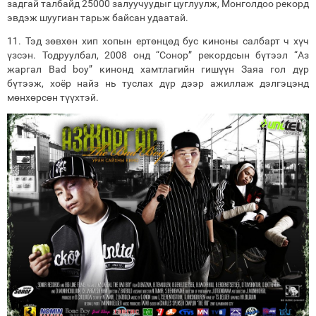
задгай талбайд 25000 залуучуудыг цуглуулж, Монголдоо рекорд
эвдэж шуугиан тарьж байсан удаатай.
11. Тэд зөвхөн хип хопын ертөнцөд бус киноны салбарт ч хүч
үзсэн. Тодруулбал, 2008 онд “Сонор” рекордсын бүтээл “Аз
жаргал Bad boy” кинонд хамтлагийн гишүүн Заяа гол дүр
бүтээж, хоёр найз нь туслах дүр дээр ажиллаж дэлгэцэнд
мөнхөрсөн түүхтэй.