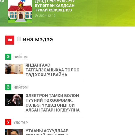
АА
ДУНД СУРГУУЛЬ РУУ
БҮЛЭГЛЭН ХАЛДСАН
ТУХАЙ ХЭЛЭЛЦЛЭЭ
2024-12-19
Шинэ мэдээ
Э
НИЙГЭМ
ЯНДАНГААС
ТАТГАЛЗСАНЫХАА ТӨЛӨӨ
ТЭД ХОХИРЧ БАЙНА
Э
НИЙГЭМ
ЭЛЕКТРОН ТАМХИ БОЛОН
ТҮҮНИЙ ТӨХӨӨРӨМЖ,
СЭЛБЭГҮҮДЭД ОНЦГОЙ
АЛБАН ТАТАР НОГДУУЛНА
У
УЛС ТӨР
УТААНЫ АСУУДЛААР