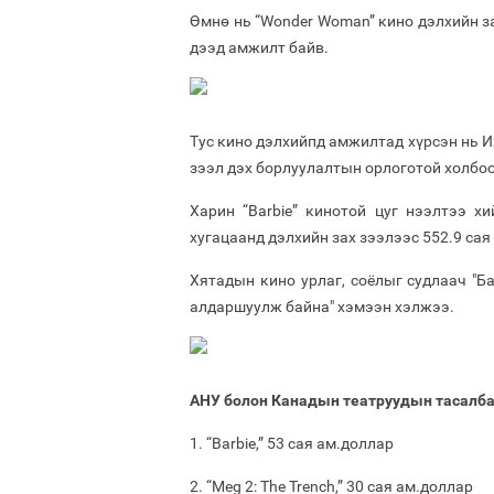
Өмнө нь “Wonder Woman” кино дэлхийн за
дээд амжилт байв.
Тус кино дэлхийпд амжилтад хүрсэн нь И
зээл дэх борлуулалтын орлоготой холбо
Харин “Barbie” кинотой цуг нээлтээ х
хугацаанд дэлхийн зах зээлээс 552.9 сая
Хятадын кино урлаг, соёлыг судлаач "Б
алдаршуулж байна" хэмээн хэлжээ.
АНУ болон Канадын театруудын тасалба
1. “Barbie,” 53 сая ам.доллар
2. “Meg 2: The Trench,” 30 сая ам.доллар