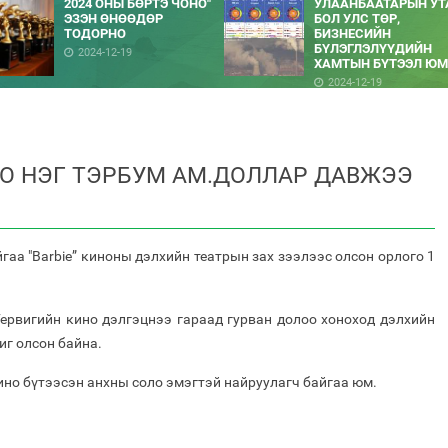
2024 ОНЫ БӨРТЭ ЧОНО"
УЛААНБААТАРЫН УТ
ЭЗЭН ӨНӨӨДӨР
БОЛ УЛС ТӨР,
ТОДОРНО
БИЗНЕСИЙН
БҮЛЭГЛЭЛҮҮДИЙН
2024-12-19
ХАМТЫН БҮТЭЭЛ ЮМ
2024-12-19
ГО НЭГ ТЭРБУМ АМ.ДОЛЛАР ДАВЖЭЭ
гаа "Barbie” киноны дэлхийн театрын зах зээлээс олсон орлого 1
Гервигийн кино дэлгэцнээ гараад гурван долоо хоноход дэлхийн
иг олсон байна.
но бүтээсэн анхны соло эмэгтэй найруулагч байгаа юм.