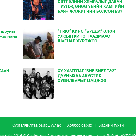
СЭТГЭЛИЙН ХЯМРАЛЫГ ДАВАН
ТУУЛЖ, ӨНӨӨ ҮЕИЙН ХАМГИЙН
БАЯН ЖҮЖИГЧИН БОЛСОН БЭ?
e” шоуны
“TRIO” КИНО “БУДДА” ОЛОН
ажиллана
УЛСЫН КИНО НААДМААС
ШАГНАЛ ХҮРТЖЭЭ
ХААН
ХҮ ХАМТЛАГ "БИЕ БИЕЛГЭЭ"
ДУУНЫХАА АКУСТИК
ХУВИЛБАРЫГ ЦАЦЖЭЭ
Сурталчилгаа байршуулах
|
Холбоо барих
|
Бидний тухай
opyright 2016 © Control.mn. Бүх эрх хуулиар хамгаалагдсан. Вэбийг
ҮҮПС Х