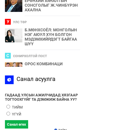
ЕРӨНХИЙ ХЯНАЛТЫН
СОНСГОЛЫГ Ж.ЧИНБҮРЭН
АХАЛНА
У
УЛС ТӨР
Б.МӨНХСОЁЛ: МОНГОЛЫН
НЭГ АЮУЛ ХҮН БОЛГОН
МЭДЭМХИЙРДЭГТ БАЙГАА
ШҮҮ
С
СОНИРХОЛТОЙ ПОСТ
ОРОС КОМБИНАЦИ
С
Санал асуулга
СПОРТ
2024 ОНЫ БӨРТЭ ЧОНО"
ЭЗЭН ӨНӨӨДӨР ТОДОРНО
ГАДААД УЛСЫН АЖИЛЧИДАД ХЯЗГААР
ТОГТООХГҮЙГ ТА ДЭМЖИЖ БАЙНА УУ?
У
УЛС ТӨР
ТИЙМ
УЛААНБААТАРЫН УТАА БОЛ
ҮГҮЙ
УЛС ТӨР, БИЗНЕСИЙН
БҮЛЭГЛЭЛҮҮДИЙН
Санал өгөх
ХАМТЫН БҮТЭЭЛ ЮМ
ТИЙМ