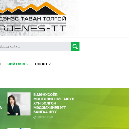
Л
НИЙТЛЭЛ
СПОРТ
Б.МӨНХСОЁЛ:
МОНГОЛЫН НЭГ АЮУЛ
ХҮН БОЛГОН
А
МЭДЭМХИЙРДЭГТ
БАЙГАА ШҮҮ
2024-12-20