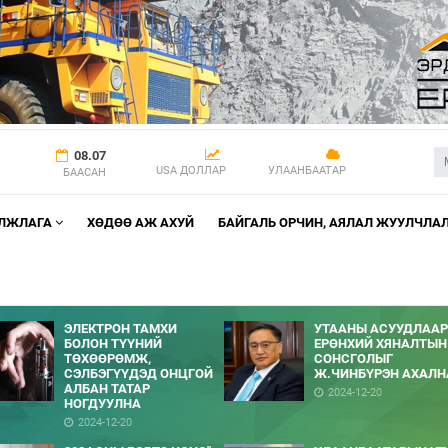
08.07
USA ДОЛЛАР
УЛААНБААТАР
БААСАН
АЛЖЛАГА
ХӨДӨӨ АЖ АХУЙ
БАЙГАЛЬ ОРЧИН, АЯЛАЛ ЖУУЛЧЛА
ЭЛЕКТРОН ТАМХИ
УТААНЫ АСУУДЛААР
БОЛОН ТҮҮНИЙ
ЕРӨНХИЙ ХЯНАЛТЫН
ТӨХӨӨРӨМЖ,
СОНСГОЛЫГ
СЭЛБЭГҮҮДЭД ОНЦГОЙ
Ж.ЧИНБҮРЭН АХАЛН
АЛБАН ТАТАР
2024-12-20
НОГДУУЛНА
2024-12-20