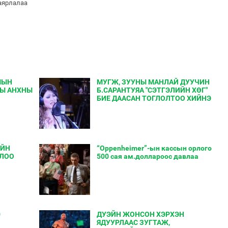
баярлалаа
УМЫН
МУГЖ, ЗУУНЫ МАНЛАЙ ДУУЧИН
НЫ АНХНЫ
Б.САРАНТУЯА "СЭТГЭЛИЙН ХӨГ"
БИЕ ДААСАН ТОГЛОЛТОО ХИЙНЭ
ИЙН
“Oppenheimer”-ын кассын орлого
ЛЛОО
500 сая ам.доллароос давлаа
0
ДУЭЙН ЖОНСОН ХЭРХЭН
ЯДУУРЛААС ЗУГТАЖ,