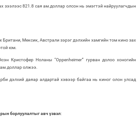
х зээлээс 821.8 сая ам.доллар олсон нь эмэгтэй найруулагчдын
х Британи, Мексик, Австрали зэрэг дэлхийн хамгийн том кино зах
отой юм.
ийсэн Кристофер Ноланы “Oppenheimer” гурван долоо хоногийн
 ам.доллар олжээ.
арби дэлхий даяар алдартай хэвээр байгаа нь киног олон улсад
рын борлуулалтыг авч үзвэл
: