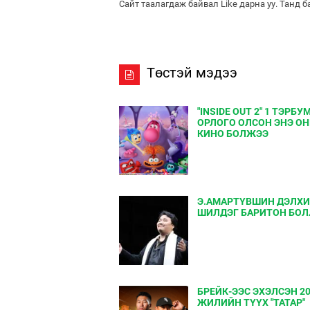
Сайт таалагдаж байвал Like дарна уу. Танд 
Төстэй мэдээ
"INSIDE OUT 2" 1 ТЭРБ
ОРЛОГО ОЛСОН ЭНЭ О
КИНО БОЛЖЭЭ
Э.АМАРТҮВШИН ДЭЛХ
ШИЛДЭГ БАРИТОН БО
БРЕЙК-ЭЭС ЭХЭЛСЭН 2
ЖИЛИЙН ТҮҮХ "ТАТАР"