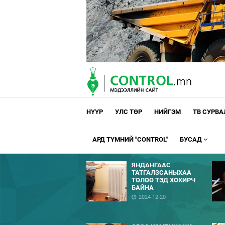
НҮҮР
УЛС ТӨР
НИЙГЭМ
ТВ СУРВ
АРД ТҮМНИЙ "CONTROL"
БУСАД
ЯНДАНГААС
ТАТГАЛЗСАНЫХАА
ТӨЛӨӨ ТЭД ХОХИРЧ
БАЙНА
2024-12-20