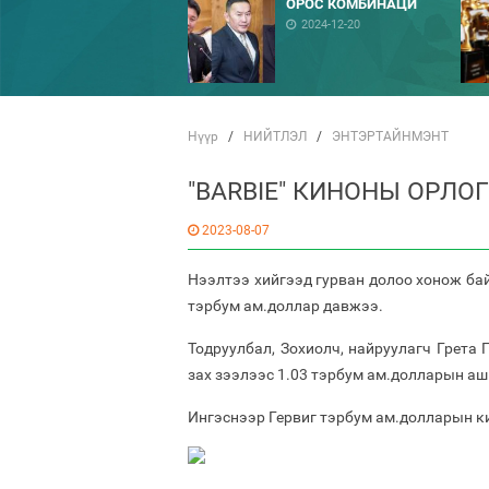
ОРОС КОМБИНАЦИ
2024-12-20
Нүүр
/
НИЙТЛЭЛ
/
ЭНТЭРТАЙНМЭНТ
"BARBIE" КИНОНЫ ОРЛО
2023-08-07
Нээлтээ хийгээд гурван долоо хонож бай
тэрбум ам.доллар давжээ.
Тодруулбал, Зохиолч, найруулагч Грета 
зах зээлээс 1.03 тэрбум ам.долларын аш
Ингэснээр Гервиг тэрбум ам.долларын ки