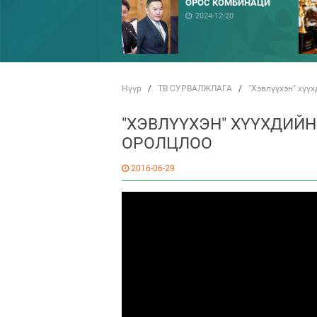
ОРОС КОМБИНАЦИ
2024-12-20
Нүүр
/
ТВ СУРВАЛЖЛАГА
/
"Хэвлүүхэн" хүү
"ХЭВЛҮҮХЭН" ХҮҮХДИЙН
ОРОЛЦЛОО
2016-06-29