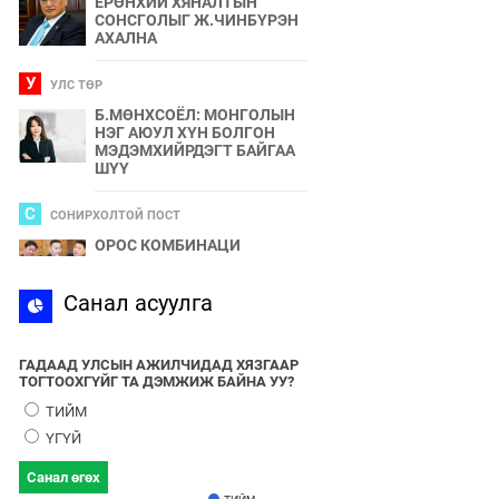
ЕРӨНХИЙ ХЯНАЛТЫН
СОНСГОЛЫГ Ж.ЧИНБҮРЭН
АХАЛНА
У
УЛС ТӨР
Б.МӨНХСОЁЛ: МОНГОЛЫН
НЭГ АЮУЛ ХҮН БОЛГОН
МЭДЭМХИЙРДЭГТ БАЙГАА
ШҮҮ
С
СОНИРХОЛТОЙ ПОСТ
ОРОС КОМБИНАЦИ
С
Санал асуулга
СПОРТ
2024 ОНЫ БӨРТЭ ЧОНО"
ЭЗЭН ӨНӨӨДӨР ТОДОРНО
ГАДААД УЛСЫН АЖИЛЧИДАД ХЯЗГААР
ТОГТООХГҮЙГ ТА ДЭМЖИЖ БАЙНА УУ?
У
УЛС ТӨР
ТИЙМ
УЛААНБААТАРЫН УТАА БОЛ
ҮГҮЙ
УЛС ТӨР, БИЗНЕСИЙН
БҮЛЭГЛЭЛҮҮДИЙН
Санал өгөх
ХАМТЫН БҮТЭЭЛ ЮМ
ТИЙМ