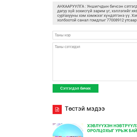
АНХААРУУЛГА : Уншигчдын бичсэн сэтгэг
дагуу зүй зохисгүй зарим үг, хэллэгийг хя
суртахууны хэм хэмжээг хүндэтгэнэ үү. Хэ
холбоотой санал гомдлыг 77008912 утсаар
Төстэй мэдээ
ХЭВЛҮҮХЭН НЭВТРҮҮЛ
ОРОЛЦОХЫГ УРЬЖ БА