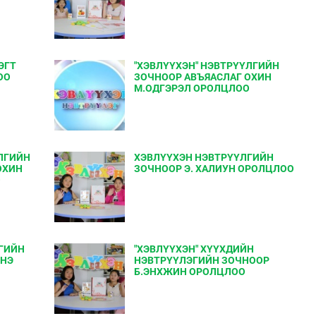
ЭГТ
"ХЭВЛҮҮХЭН" НЭВТРҮҮЛГИЙН
ОО
ЗОЧНООР АВЪЯАСЛАГ ОХИН
М.ОДГЭРЭЛ ОРОЛЦЛОО
ҮЛГИЙН
ХЭВЛҮҮХЭН НЭВТРҮҮЛГИЙН
ОХИН
ЗОЧНООР Э. ХАЛИУН ОРОЛЦЛОО
О
ГИЙН
"ХЭВЛҮҮХЭН" ХҮҮХДИЙН
ЭНЭ
НЭВТРҮҮЛЭГИЙН ЗОЧНООР
Б.ЭНХЖИН ОРОЛЦЛОО