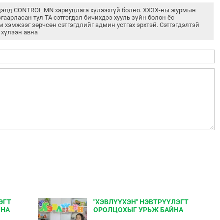
дэлд CONTROL.MN хариуцлага хүлээхгүй болно. ХХЗХ-ны журмын
згаарласан тул ТА сэтгэгдэл бичихдээ хууль зүйн болон ёс
м хэмжээг зөрчсөн сэтгэгдлийг админ устгах эрхтэй. Сэтгэгдэлтэй
 хүлээн авна
ЭГТ
"ХЭВЛҮҮХЭН" НЭВТРҮҮЛЭГТ
ЙНА
ОРОЛЦОХЫГ УРЬЖ БАЙНА