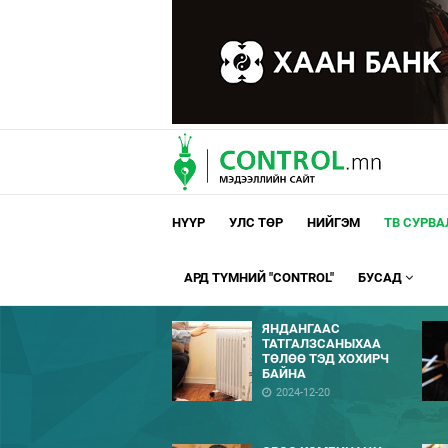
НҮҮР
УЛС ТӨР
НИЙГЭМ
ТВ СУРВ
АРД ТҮМНИЙ "CONTROL"
БУСАД
ЯНДАНГААС
ТАТГАЛЗСАНЫХАА
ТӨЛӨӨ ТЭД ХОХИРЧ
БАЙНА
2024-12-20