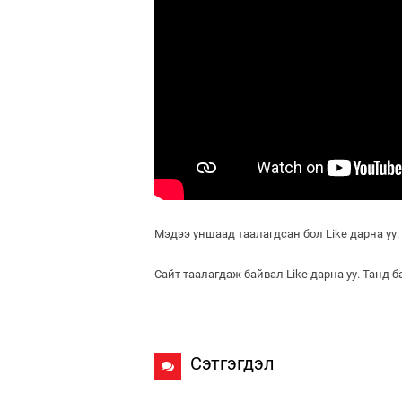
Мэдээ уншаад таалагдсан бол Like дарна уу.
Сайт таалагдаж байвал Like дарна уу. Танд 
Сэтгэгдэл