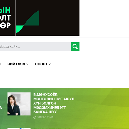
Л
НИЙТЛЭЛ
СПОРТ
Б.МӨНХСОЁЛ:
МОНГОЛЫН НЭГ АЮУЛ
ХҮН БОЛГОН
А
МЭДЭМХИЙРДЭГТ
БАЙГАА ШҮҮ
2024-12-20