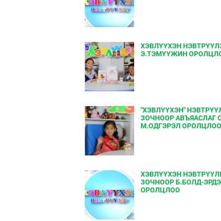
ХЭВЛҮҮХЭН НЭВТРҮҮЛ
Э.ТЭМҮҮЖИН ОРОЛЦЛ
"ХЭВЛҮҮХЭН" НЭВТРҮ
ЗОЧНООР АВЪЯАСЛАГ 
М.ОДГЭРЭЛ ОРОЛЦЛО
ХЭВЛҮҮХЭН НЭВТРҮҮЛ
ЗОЧНООР Б.БОЛД-ЭРД
ОРОЛЦЛОО