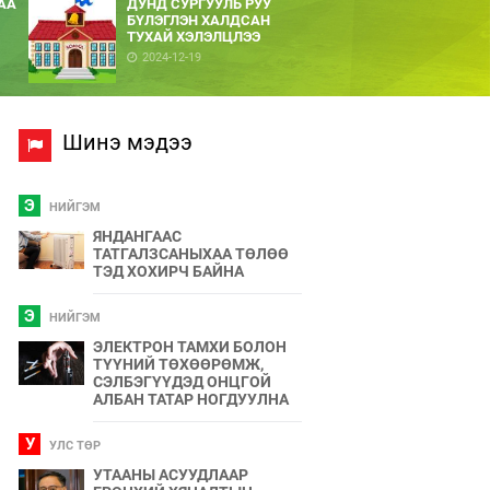
АА
ДУНД СУРГУУЛЬ РУУ
БҮЛЭГЛЭН ХАЛДСАН
ТУХАЙ ХЭЛЭЛЦЛЭЭ
2024-12-19
Шинэ мэдээ
Э
НИЙГЭМ
ЯНДАНГААС
ТАТГАЛЗСАНЫХАА ТӨЛӨӨ
ТЭД ХОХИРЧ БАЙНА
Э
НИЙГЭМ
ЭЛЕКТРОН ТАМХИ БОЛОН
ТҮҮНИЙ ТӨХӨӨРӨМЖ,
СЭЛБЭГҮҮДЭД ОНЦГОЙ
АЛБАН ТАТАР НОГДУУЛНА
У
УЛС ТӨР
УТААНЫ АСУУДЛААР