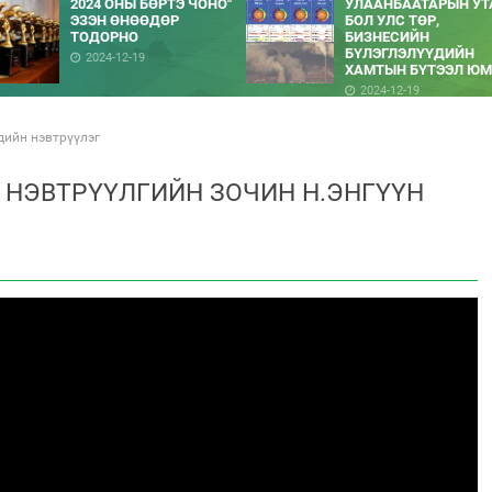
2024 ОНЫ БӨРТЭ ЧОНО"
УЛААНБААТАРЫН УТ
ЭЗЭН ӨНӨӨДӨР
БОЛ УЛС ТӨР,
ТОДОРНО
БИЗНЕСИЙН
БҮЛЭГЛЭЛҮҮДИЙН
2024-12-19
ХАМТЫН БҮТЭЭЛ ЮМ
2024-12-19
хдийн нэвтрүүлэг
 НЭВТРҮҮЛГИЙН ЗОЧИН Н.ЭНГҮҮН