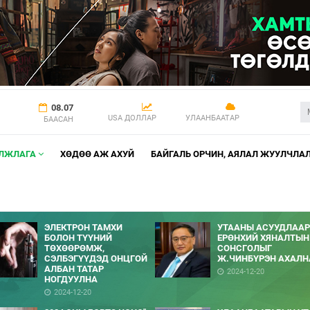
08.07
USA ДОЛЛАР
УЛААНБААТАР
БААСАН
АЛЖЛАГА
ХӨДӨӨ АЖ АХУЙ
БАЙГАЛЬ ОРЧИН, АЯЛАЛ ЖУУЛЧЛА
ЭЛЕКТРОН ТАМХИ
УТААНЫ АСУУДЛААР
БОЛОН ТҮҮНИЙ
ЕРӨНХИЙ ХЯНАЛТЫН
ТӨХӨӨРӨМЖ,
СОНСГОЛЫГ
СЭЛБЭГҮҮДЭД ОНЦГОЙ
Ж.ЧИНБҮРЭН АХАЛН
АЛБАН ТАТАР
2024-12-20
НОГДУУЛНА
2024-12-20