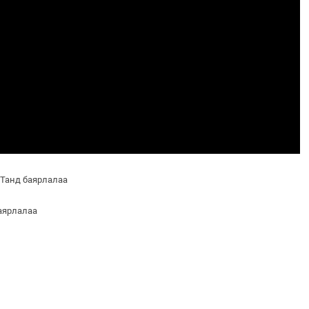
 Танд баярлалаа
баярлалаа