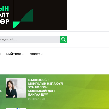
Л
НИЙТЛЭЛ
СПОРТ
Б.МӨНХСОЁЛ:
МОНГОЛЫН НЭГ АЮУЛ
ХҮН БОЛГОН
А
МЭДЭМХИЙРДЭГТ
БАЙГАА ШҮҮ
2024-12-20