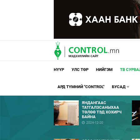
НҮҮР
УЛС ТӨР
НИЙГЭМ
ТВ СУРВ
АРД ТҮМНИЙ "CONTROL"
БУСАД
ЯНДАНГААС
ТАТГАЛЗСАНЫХАА
ТӨЛӨӨ ТЭД ХОХИРЧ
БАЙНА
2024-12-20