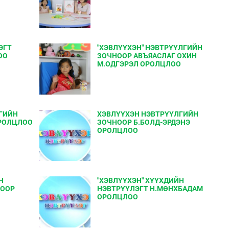
ЭГТ
"ХЭВЛҮҮХЭН" НЭВТРҮҮЛГИЙН
ОО
ЗОЧНООР АВЪЯАСЛАГ ОХИН
М.ОДГЭРЭЛ ОРОЛЦЛОО
ГИЙН
ХЭВЛҮҮХЭН НЭВТРҮҮЛГИЙН
ОРОЛЦЛОО
ЗОЧНООР Б.БОЛД-ЭРДЭНЭ
ОРОЛЦЛОО
Н
"ХЭВЛҮҮХЭН" ХҮҮХДИЙН
НООР
НЭВТРҮҮЛЭГТ Н.МӨНХБАДАМ
ОРОЛЦЛОО