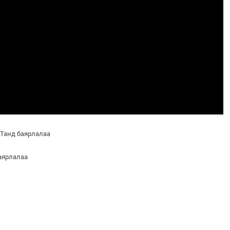
 Танд баярлалаа
баярлалаа