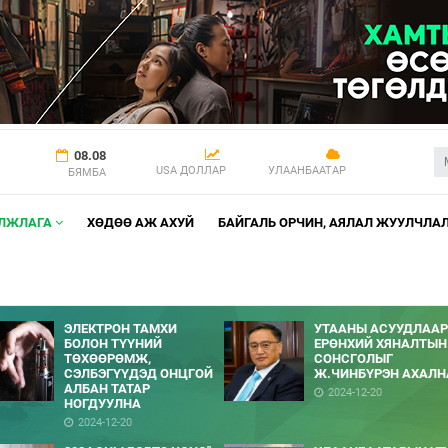
08.08
USA ДОЛЛАР
УЛААНБААТАР
БЯМБА
АЛЖЛАГА
ХӨДӨӨ АЖ АХУЙ
БАЙГАЛЬ ОРЧИН, АЯЛАЛ ЖУУЛЧЛА
ЭЛЕКТРОН ТАМХИ
УТААНЫ АСУУДЛААР
БОЛОН ТҮҮНИЙ
ЕРӨНХИЙ ХЯНАЛТЫН
ТӨХӨӨРӨМЖ,
СОНСГОЛЫГ
СЭЛБЭГҮҮДЭД ОНЦГОЙ
Ж.ЧИНБҮРЭН АХАЛН
АЛБАН ТАТАР
2024-12-20
НОГДУУЛНА
2024-12-20