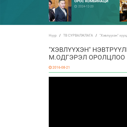
ОРОС КОМБИНАЦИ
2024-12-20
Нүүр
/
ТВ СУРВАЛЖЛАГА
/
"Хэвлүүхэн" хүү
"ХЭВЛҮҮХЭН" НЭВТРҮҮ
М.ОДГЭРЭЛ ОРОЛЦЛОО
2016-08-21