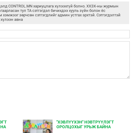
дэлд CONTROL.MN хариуцлага хүлээхгүй болно. ХХЗХ-ны журмын
згаарласан тул ТА сэтгэгдэл бичихдээ хууль зүйн болон ёс
м хэмжээг зөрчсөн сэтгэгдлийг админ устгах эрхтэй. Сэтгэгдэлтэй
 хүлээн авна
ЭГТ
"ХЭВЛҮҮХЭН" НЭВТРҮҮЛЭГТ
ЙНА
ОРОЛЦОХЫГ УРЬЖ БАЙНА