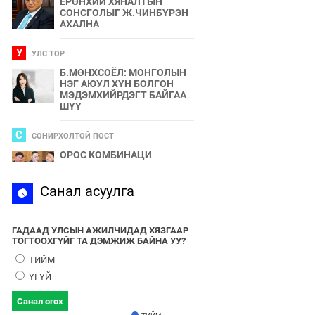
ЕРӨНХИЙ ХЯНАЛТЫН
СОНСГОЛЫГ Ж.ЧИНБҮРЭН
АХАЛНА
У
УЛС ТӨР
Б.МӨНХСОЁЛ: МОНГОЛЫН
НЭГ АЮУЛ ХҮН БОЛГОН
МЭДЭМХИЙРДЭГТ БАЙГАА
ШҮҮ
С
СОНИРХОЛТОЙ ПОСТ
ОРОС КОМБИНАЦИ
С
Санал асуулга
СПОРТ
2024 ОНЫ БӨРТЭ ЧОНО"
ЭЗЭН ӨНӨӨДӨР ТОДОРНО
ГАДААД УЛСЫН АЖИЛЧИДАД ХЯЗГААР
ТОГТООХГҮЙГ ТА ДЭМЖИЖ БАЙНА УУ?
У
УЛС ТӨР
ТИЙМ
УЛААНБААТАРЫН УТАА БОЛ
ҮГҮЙ
УЛС ТӨР, БИЗНЕСИЙН
БҮЛЭГЛЭЛҮҮДИЙН
Санал өгөх
ХАМТЫН БҮТЭЭЛ ЮМ
ТИЙМ