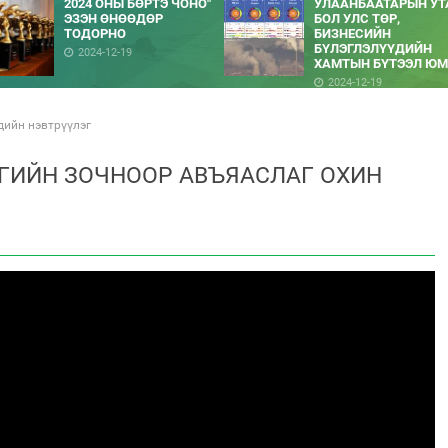
2024 ОНЫ БӨРТЭ ЧОНО"
УЛААНБААТАРЫН УТ
ЭЗЭН ӨНӨӨДӨР
БОЛ УЛС ТӨР,
ТОДОРНО
БИЗНЕСИЙН
БҮЛЭГЛЭЛҮҮДИЙН
2024-12-19
ХАМТЫН БҮТЭЭЛ ЮМ
2024-12-19
хдийн нэвтрүүлэг
ЛГИЙН ЗОЧНООР АВЪЯАСЛАГ ОХИН