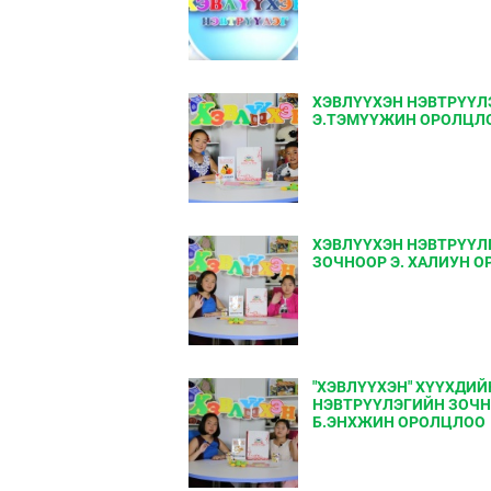
ХЭВЛҮҮХЭН НЭВТРҮҮЛ
Э.ТЭМҮҮЖИН ОРОЛЦЛ
ХЭВЛҮҮХЭН НЭВТРҮҮЛ
ЗОЧНООР Э. ХАЛИУН 
"ХЭВЛҮҮХЭН" ХҮҮХДИЙ
НЭВТРҮҮЛЭГИЙН ЗОЧ
Б.ЭНХЖИН ОРОЛЦЛОО