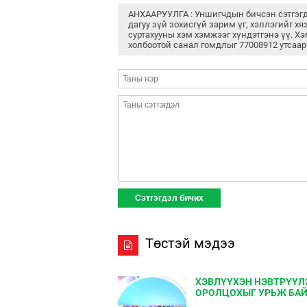
АНХААРУУЛГА : Уншигчдын бичсэн сэтгэг
дагуу зүй зохисгүй зарим үг, хэллэгийг хя
суртахууны хэм хэмжээг хүндэтгэнэ үү. Хэ
холбоотой санал гомдлыг 77008912 утсаар
Төстэй мэдээ
ХЭВЛҮҮХЭН НЭВТРҮҮЛ
ОРОЛЦОХЫГ УРЬЖ БА