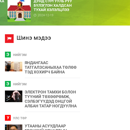
АА
ДУНД СУРГУУЛЬ РУУ
БҮЛЭГЛЭН ХАЛДСАН
ТУХАЙ ХЭЛЭЛЦЛЭЭ
2024-12-19
Шинэ мэдээ
Э
НИЙГЭМ
ЯНДАНГААС
ТАТГАЛЗСАНЫХАА ТӨЛӨӨ
ТЭД ХОХИРЧ БАЙНА
Э
НИЙГЭМ
ЭЛЕКТРОН ТАМХИ БОЛОН
ТҮҮНИЙ ТӨХӨӨРӨМЖ,
СЭЛБЭГҮҮДЭД ОНЦГОЙ
АЛБАН ТАТАР НОГДУУЛНА
У
УЛС ТӨР
УТААНЫ АСУУДЛААР