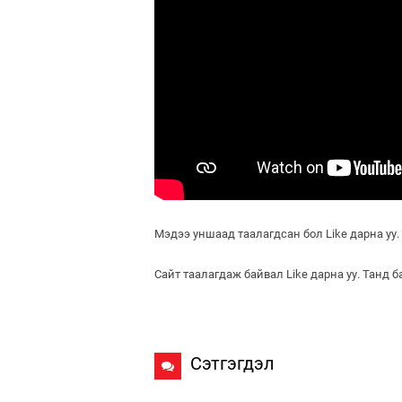
Мэдээ уншаад таалагдсан бол Like дарна уу.
Сайт таалагдаж байвал Like дарна уу. Танд 
Сэтгэгдэл