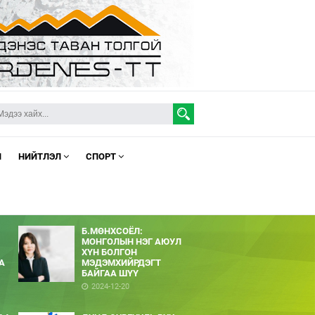
Л
НИЙТЛЭЛ
СПОРТ
Б.МӨНХСОЁЛ:
МОНГОЛЫН НЭГ АЮУЛ
ХҮН БОЛГОН
А
МЭДЭМХИЙРДЭГТ
БАЙГАА ШҮҮ
2024-12-20