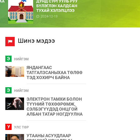
АА
ДУНД СУРГУУЛЬ РУУ
БҮЛЭГЛЭН ХАЛДСАН
ТУХАЙ ХЭЛЭЛЦЛЭЭ
2024-12-19
Шинэ мэдээ
Э
НИЙГЭМ
ЯНДАНГААС
ТАТГАЛЗСАНЫХАА ТӨЛӨӨ
ТЭД ХОХИРЧ БАЙНА
Э
НИЙГЭМ
ЭЛЕКТРОН ТАМХИ БОЛОН
ТҮҮНИЙ ТӨХӨӨРӨМЖ,
СЭЛБЭГҮҮДЭД ОНЦГОЙ
АЛБАН ТАТАР НОГДУУЛНА
У
УЛС ТӨР
УТААНЫ АСУУДЛААР