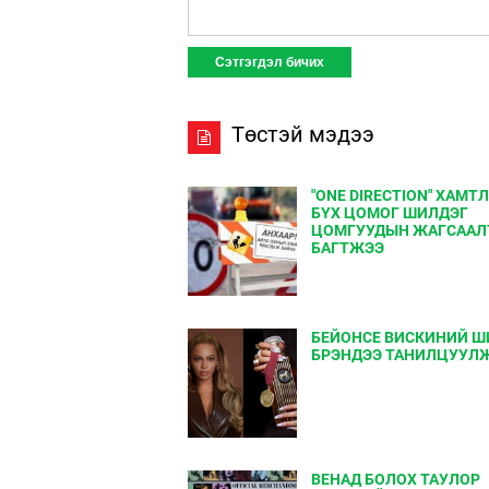
Төстэй мэдээ
"ONE DIRECTION" ХАМТ
БҮХ ЦОМОГ ШИЛДЭГ
ЦОМГУУДЫН ЖАГСААЛ
БАГТЖЭЭ
БЕЙОНСЕ ВИСКИНИЙ Ш
БРЭНДЭЭ ТАНИЛЦУУЛ
ВЕНАД БОЛОХ ТАУЛОР