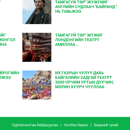
Г
ТАМГАГҮЙ ТӨР" ЖҮЖГИЙГ
АНГЛИЙН СУДЛААЧ "БАЙРАНД "
НЬ ТАВЬЖЭЭ.
ИЙГ
ТАМГАГҮЙ ТӨР" ЖҮЖИГ
МОНГОЛ
ЛОНДОНГИЙН ТЕАТРТ
ЙНА
АМИЛЛАА...
ЕЙРОГИЙН
ИХ ГАЗРЫН ЧУЛУУ ДАХЬ
ЛЖЭЭ
БАЙГАЛИЙН ЗАДГАЙ ТЕАТРТ
3000 ОРЧИМ УРТЫН ДУУЧИН,
МОРИН ХУУРЧ ЧУУЛЛАА
Сурталчилгаа байршуулах
|
Холбоо барих
|
Бидний тухай