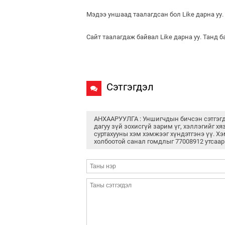
Мэдээ уншаад таалагдсан бол Like дарна уу.
Сайт таалагдаж байвал Like дарна уу. Танд 
Сэтгэгдэл
АНХААРУУЛГА : Уншигчдын бичсэн сэтгэг
дагуу зүй зохисгүй зарим үг, хэллэгийг хя
суртахууны хэм хэмжээг хүндэтгэнэ үү. Хэ
холбоотой санал гомдлыг 77008912 утсаар