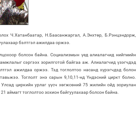
лох Ч.Хатанбаатар, Н.Баасанжаргал, А.Энхтөр, Б.Рэнцэндорж,
уулахаар бэлтгэл ажилдаа оржээ.
олцохоор болсон байна. Социализмын үед алиалагчид нийгмийн
ламжлалыг сэргээх зорилготой байгаа аж. Алиалагчид үзэгчдэд
элтгэл ажилдаа оржээ. Тэд тоглолтоо насанд хүрэгчдэд болон
тавьжээ. Тоглолт энэ сарын 9,10,11-нд Үндэсний циркт болно.
Улсад циркийн урлаг үүсч хөгжсөний 75 жилийн ойд зориулан
 21 аймагт тоглолтоо зохион байгуулахаар болсон байна.