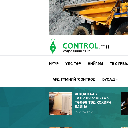
НҮҮР
УЛС ТӨР
НИЙГЭМ
ТВ СУРВ
АРД ТҮМНИЙ "CONTROL"
БУСАД
ЯНДАНГААС
ТАТГАЛЗСАНЫХАА
ТӨЛӨӨ ТЭД ХОХИРЧ
БАЙНА
2024-12-20