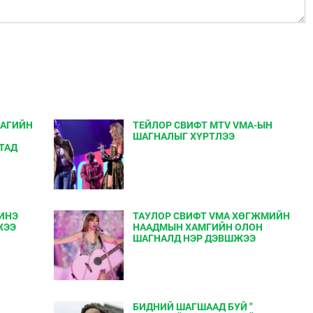
ЛАГИЙН
ТЕЙЛОР СВИФТ MTV VMA-ЫН
ШАГНАЛЫГ ХҮРТЛЭЭ
ТАД
ИНЭ
ТАУЛОР СВИФТ VMA ХӨГЖМИЙН
ЖЭЭ
НААДМЫН ХАМГИЙН ОЛОН
ШАГНАЛД НЭР ДЭВШЖЭЭ
БИДНИЙ ШАГШААД БУЙ "