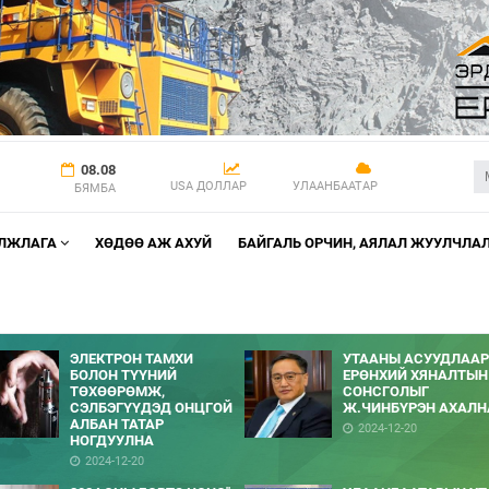
08.08
USA ДОЛЛАР
УЛААНБААТАР
БЯМБА
АЛЖЛАГА
ХӨДӨӨ АЖ АХУЙ
БАЙГАЛЬ ОРЧИН, АЯЛАЛ ЖУУЛЧЛА
ЭЛЕКТРОН ТАМХИ
УТААНЫ АСУУДЛААР
БОЛОН ТҮҮНИЙ
ЕРӨНХИЙ ХЯНАЛТЫН
ТӨХӨӨРӨМЖ,
СОНСГОЛЫГ
СЭЛБЭГҮҮДЭД ОНЦГОЙ
Ж.ЧИНБҮРЭН АХАЛН
АЛБАН ТАТАР
2024-12-20
НОГДУУЛНА
2024-12-20