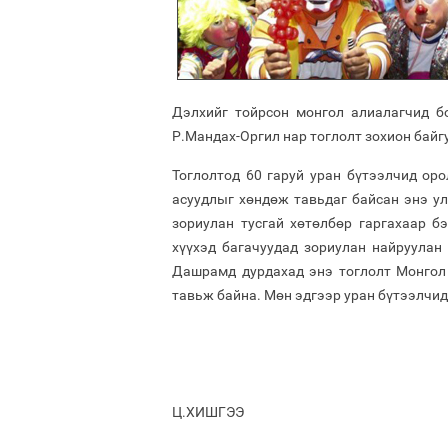
Дэлхийг тойрсон монгол алиалагчид бо
Р.Мандах-Оргил нар тоглолт зохион байг
Тоглолтод 60 гаруй уран бүтээлчид ор
асуудлыг хөндөж тавьдаг байсан энэ у
зориулан тусгай хөтөлбөр гаргахаар б
хүүхэд багачуудад зориулан найруулан 
Дашрамд дурдахад энэ тоглолт Монгол 
тавьж байна. Мөн эдгээр уран бүтээлчид
Ц.ХИШГЭЭ