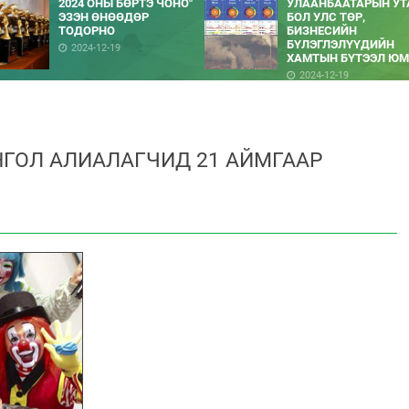
2024 ОНЫ БӨРТЭ ЧОНО"
УЛААНБААТАРЫН УТ
ЭЗЭН ӨНӨӨДӨР
БОЛ УЛС ТӨР,
ТОДОРНО
БИЗНЕСИЙН
БҮЛЭГЛЭЛҮҮДИЙН
2024-12-19
ХАМТЫН БҮТЭЭЛ ЮМ
2024-12-19
ГОЛ АЛИАЛАГЧИД 21 АЙМГААР