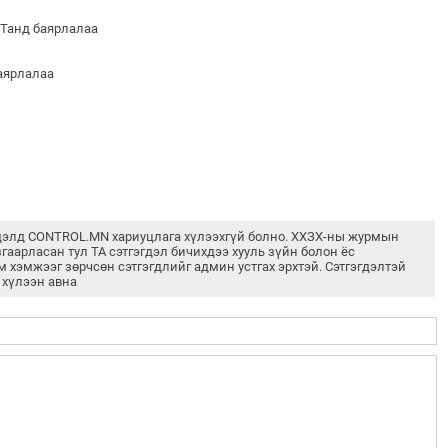
 Танд баярлалаа
баярлалаа
дэлд CONTROL.MN хариуцлага хүлээхгүй болно. ХХЗХ-ны журмын
згаарласан тул ТА сэтгэгдэл бичихдээ хууль зүйн болон ёс
м хэмжээг зөрчсөн сэтгэгдлийг админ устгах эрхтэй. Сэтгэгдэлтэй
 хүлээн авна