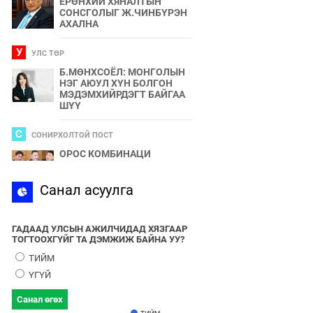
ЕРӨНХИЙ ХЯНАЛТЫН
СОНСГОЛЫГ Ж.ЧИНБҮРЭН
АХАЛНА
У
УЛС ТӨР
Б.МӨНХСОЁЛ: МОНГОЛЫН
НЭГ АЮУЛ ХҮН БОЛГОН
МЭДЭМХИЙРДЭГТ БАЙГАА
ШҮҮ
С
СОНИРХОЛТОЙ ПОСТ
ОРОС КОМБИНАЦИ
С
Санал асуулга
СПОРТ
2024 ОНЫ БӨРТЭ ЧОНО"
ЭЗЭН ӨНӨӨДӨР ТОДОРНО
ГАДААД УЛСЫН АЖИЛЧИДАД ХЯЗГААР
ТОГТООХГҮЙГ ТА ДЭМЖИЖ БАЙНА УУ?
У
УЛС ТӨР
ТИЙМ
УЛААНБААТАРЫН УТАА БОЛ
ҮГҮЙ
УЛС ТӨР, БИЗНЕСИЙН
БҮЛЭГЛЭЛҮҮДИЙН
Санал өгөх
ХАМТЫН БҮТЭЭЛ ЮМ
ТИЙМ