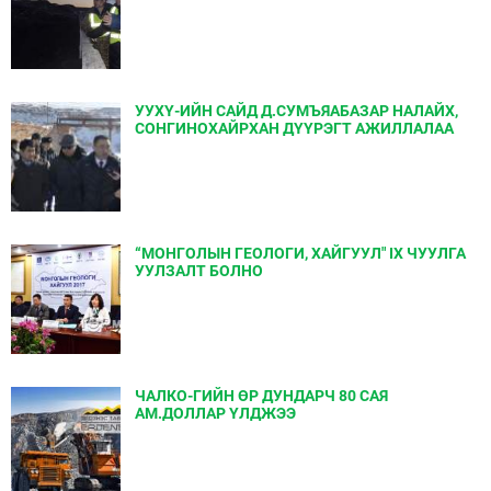
УУХҮ-ИЙН САЙД Д.СУМЪЯАБАЗАР НАЛАЙХ,
СОНГИНОХАЙРХАН ДҮҮРЭГТ АЖИЛЛАЛАА
“МОНГОЛЫН ГЕОЛОГИ, ХАЙГУУЛ" IX ЧУУЛГА
УУЛЗАЛТ БОЛНО
ЧАЛКО-ГИЙН ӨР ДУНДАРЧ 80 САЯ
АМ.ДОЛЛАР ҮЛДЖЭЭ