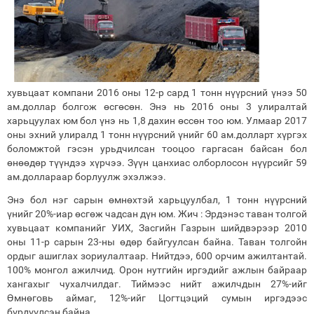
хувьцаат компани 2016 оны 12-р сард 1 тонн нүүрсний үнээ 50
ам.доллар болгож өсгөсөн. Энэ нь 2016 оны 3 улиралтай
харьцуулах юм бол үнэ нь 1,8 дахин өссөн тоо юм. Улмаар 2017
оны эхний улиралд 1 тонн нүүрсний үнийг 60 ам.долларт хүргэх
боломжтой гэсэн урьдчилсан тооцоо гаргасан байсан бол
өнөөдөр түүндээ хүрчээ. Зүүн цанхиас олборлосон нүүрсийг 59
ам.доллараар борлуулж эхэлжээ.
Энэ бол нэг сарын өмнөхтэй харьцуулбал, 1 тонн нүүрсний
үнийг 20%-иар өсгөж чадсан дүн юм. Жич : Эрдэнэс таван толгой
хувьцаат компанийг УИХ, Засгийн Газрын шийдвэрээр 2010
оны 11-р сарын 23-ны өдөр байгуулсан байна. Таван толгойн
ордыг ашиглах зориулалтаар. Нийтдээ, 600 орчим ажилтантай.
100% монгол ажилчид. Орон нутгийн иргэдийг ажлын байраар
хангахыг чухалчилдаг. Тиймээс нийт ажилчдын 27%-ийг
Өмнөговь аймаг, 12%-ийг Цогтцэций сумын иргэдээс
бүрдүүлсэн байна.