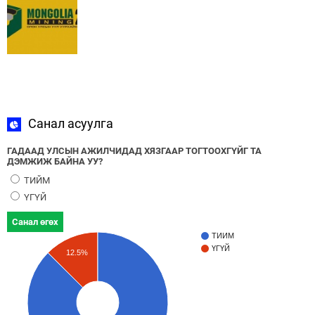
Санал асуулга
ГАДААД УЛСЫН АЖИЛЧИДАД ХЯЗГААР ТОГТООХГҮЙГ ТА
ДЭМЖИЖ БАЙНА УУ?
ТИЙМ
ҮГҮЙ
Санал өгөх
ТИЙМ
ҮГҮЙ
12.5%