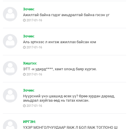
Зочин:
Ажилтай байна гэдэг амьдралтай байна гэсэн үг
2017-01-16
Зочин:
Аль эртнээс л ингэж ажиллах байсан юм
2017-01-16
Хишгээ:
ЭТТ -н удирд****, хамт олонд баяр хүргэе.
2017-01-16
Зочин:
Нүүрсний үнэ цаашид өсөх үү? Өрөө хурдан дараад,
амьдрал ахуйгаа өөд нь татах юмсан.
2017-01-16
ИРГЭН:
ҮХЭР МОНГОЛЧУУДААР ЯАЖ Л БОЛ ЯАЖ ТОГЛОНО Ш