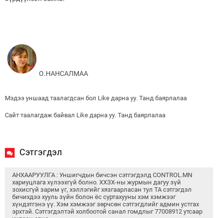
О.НАНСАЛМАА
Мэдээ уншаад таалагдсан бол Like дарна уу. Танд баярлалаа
Сайт таалагдаж байвал Like дарна уу. Танд баярлалаа
Сэтгэгдэл
АНХААРУУЛГА : Уншигчдын бичсэн сэтгэгдэлд CONTROL.MN
хариуцлага хүлээхгүй болно. ХХЗХ-ны журмын дагуу зүй
зохисгүй зарим үг, хэллэгийг хязгаарласан тул ТА сэтгэгдэл
бичихдээ хууль зүйн болон ёс суртахууны хэм хэмжээг
хүндэтгэнэ үү. Хэм хэмжээг зөрчсөн сэтгэгдлийг админ устгах
эрхтэй. Сэтгэгдэлтэй холбоотой санал гомдлыг 77008912 утсаар