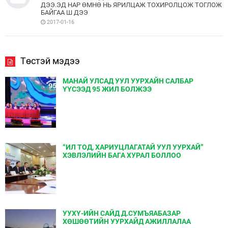
ДЭЭ.ЭД НАР ӨМНӨ НЬ ЯРИЛЦАЖ ТОХИРОЛЦОЖ ТОГЛОЖ
БАЙГАА Ш ДЭЭ
2017-01-16
Төстэй мэдээ
МАНАЙ УЛСАД УУЛ УУРХАЙН САЛБАР
ҮҮСЭЭД 95 ЖИЛ БОЛЖЭЭ
“ИЛ ТОД, ХАРИУЦЛАГАТАЙ УУЛ УУРХАЙ”
ХЭВЛЭЛИЙН БАГА ХУРАЛ БОЛЛОО
УУХҮ-ИЙН САЙД Д.СУМЪЯАБАЗАР
ХӨШӨӨТИЙН УУРХАЙД АЖИЛЛАЛАА