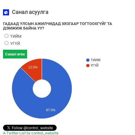
Санал асуулга
ГАДААД УЛСЫН АЖИЛЧИДАД ХЯЗГААР ТОГТООХГҮЙГ ТА
ДЭМЖИЖ БАЙНА УУ?
ТИЙМ
ҮГҮЙ
Санал өгөх
ТИЙМ
ҮГҮЙ
12.5%
87.5%
A Twitter List by control_website