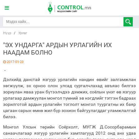
Нүүр
/
Урлаг
"ЭХ УНДАРГА" АРДЫН УРЛАГИЙН ИХ
НААДАМ БОЛНО
2017-01-23
Дэлхийд данстай язгуур урлагийн нандин өвийг залгамжлан
хөгжүүлж, эх орноо олон улсад сурталчлахад авъяас билгээ
зориулан яваа уран бүтээлчдээ дэмжих, соёлын үнэт өв язгуур
урлагаар дамжуулан монгол түмний эв нэгдлийг тэтгэн бадраах
зорилготой ардын урлагийн тоглолт монгол туургатны их баяр
цагаан сарын өмнө жил бүр зохион байгуулагддаг уламжлалтай
билээ.
Монгол Улсын төрийн Соёрхолт, МУГЖ Д.Сосорбарамын
санаачлагаар язгуур урлагийн хамтлагууд 2012 онд анх удаа