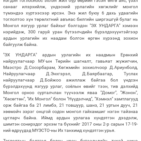
нэгдэн тоглосноос эхлэн жил бүр өөрийн гэсэн өнгө аяс, үзэл
санааг илэрхийлж, үндэсний урлагийн хөгжлийг монгол
түмэндээ хүртээсээр ирсэн. Энэ жил буюу 6 дахь удаагийн
тоглолтоо хүн төрөлхтний авъяас билгийн ширгэшгүй булаг нь
Монгол язгуур урлаг байхыг бэлгэдэн "ЭХ УНДАРГА" хэмээн
нэрийдэж, 300 гаруй уран бүтээлчдийн бүрэлдэхүүнтэйгээр
ардын урлагийн их наадам болгон өргөн хүрээнд зохион
байгуулж байна.
"ЭХ УНДАРГА" ардын урлагийн их наадмын Ерөнхий
найруулагчаар МУ-ын Төрийн шагналт, гавьяат жүжигчин,
Маэстро Д.Сосорбарам, Хөгжмийн зохиолчоор Д.Ариунболд,
Найруулагчаар Д.Энхгэрэл, Д.Баярбаатар, Туслах
найруулагчаар Д.Бойжоо ажиллаж байгаа бол үндсэн
бүрэлдэхүүнд язгуур урлаг, соёлын өвийг тээн, тив дэлхийд
Монгол орноо сурталчлан түүчээлж яваа "Домог", "Жонон",
"Хөсөгтөн", "Их Монгол" болон "Нүүдэлчид", "Хэмнэл" хамтлагууд
орж байгаа ба 21 лимбэ, 21 товшуур, шанз, 21 уртын дууч, 21
хөөмэйч зэрэг онцгой содон монгол гайхамшиг нэгэн тайзнаа
цугларч байна. Иймд ардын урлагаа хүндэтгэн дээдэлж,
шимтэн сонирхдог эрхэм та бүхнийг 2017 оны 2-р сарын 17-19-
ний өдрүүдэд МҮЭСТО-ны Их танхимд хүндэтгэн урья.
Тоглолтын бэлтгэл болон уран бүтээлчдийн тухай шинэ