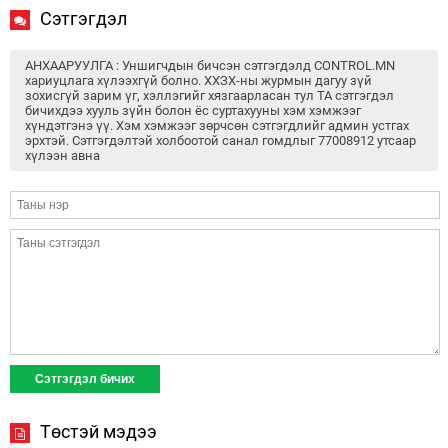
Сэтгэгдэл
АНХААРУУЛГА : Уншигчдын бичсэн сэтгэгдэлд CONTROL.MN
хариуцлага хүлээхгүй болно. ХХЗХ-ны журмын дагуу зүй
зохисгүй зарим үг, хэллэгийг хязгаарласан тул ТА сэтгэгдэл
бичихдээ хууль зүйн болон ёс суртахууны хэм хэмжээг
хүндэтгэнэ үү. Хэм хэмжээг зөрчсөн сэтгэгдлийг админ устгах
эрхтэй. Сэтгэгдэлтэй холбоотой санал гомдлыг 77008912 утсаар
хүлээн авна
Төстэй мэдээ