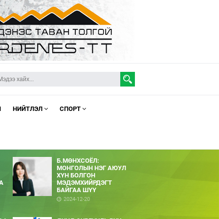
Л
НИЙТЛЭЛ
СПОРТ
Б.МӨНХСОЁЛ:
МОНГОЛЫН НЭГ АЮУЛ
ХҮН БОЛГОН
А
МЭДЭМХИЙРДЭГТ
БАЙГАА ШҮҮ
2024-12-20