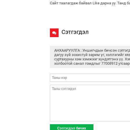
Сайт таалагдаж байвал Like дарна уу. Танд 
Сэтгэгдэл
АНХААРУУЛГА : Уншигчдын бичсэн сэтгэг
дагуу зүй зохисгүй зарим үг, хэллэгийг хя
суртахууны хэм хэмжээг хүндэтгэнэ үү. Хэ
холбоотой санал гомдлыг 77008912 утсаар