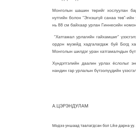
Монголын шашин төрийг хослуулан ба
нутгийн болон “Эгнэшгүй санаа төв”-ийн
нь 88 см байхаар урлан Гиннесийн номон
“Хатгамал урлагийн гайхамшиг” үзэсгэл
ордон музейд хадгалагдаж буй Богд х
Монголын шилдэг уран хатгамалчдын бүтэ
Хүндэтгэлийн даалин урлах ёслолыг эн
нандин гар урлалын бүтээлүүдийн үзэсгэ
А.ЦЭРЭНДУЛАМ
Мэдээ уншаад таалагдсан бол Like дарна уу.