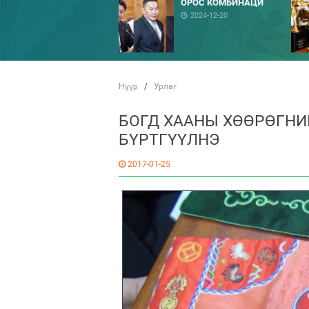
ОРОС КОМБИНАЦИ
2024-12-20
Нүүр
/
Урлаг
БОГД ХААНЫ ХӨӨРӨГНИ
БҮРТГҮҮЛНЭ
2017-01-25