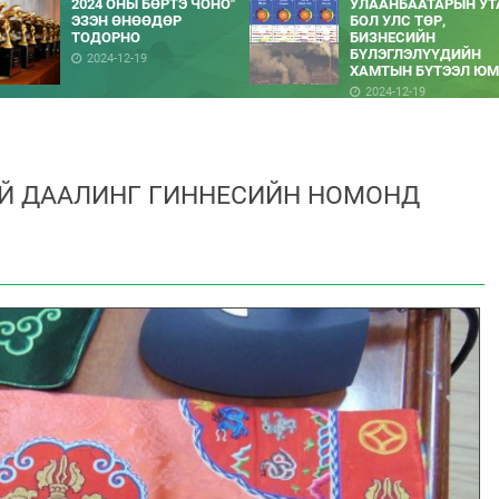
2024 ОНЫ БӨРТЭ ЧОНО"
УЛААНБААТАРЫН УТ
ЭЗЭН ӨНӨӨДӨР
БОЛ УЛС ТӨР,
ТОДОРНО
БИЗНЕСИЙН
БҮЛЭГЛЭЛҮҮДИЙН
2024-12-19
ХАМТЫН БҮТЭЭЛ ЮМ
2024-12-19
Й ДААЛИНГ ГИННЕСИЙН НОМОНД