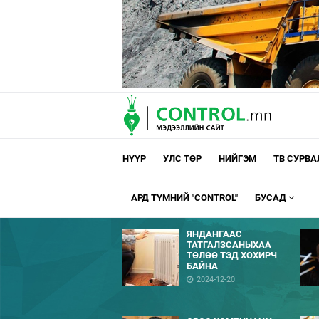
НҮҮР
УЛС ТӨР
НИЙГЭМ
ТВ СУРВ
АРД ТҮМНИЙ "CONTROL"
БУСАД
ЯНДАНГААС
ТАТГАЛЗСАНЫХАА
ТӨЛӨӨ ТЭД ХОХИРЧ
БАЙНА
2024-12-20