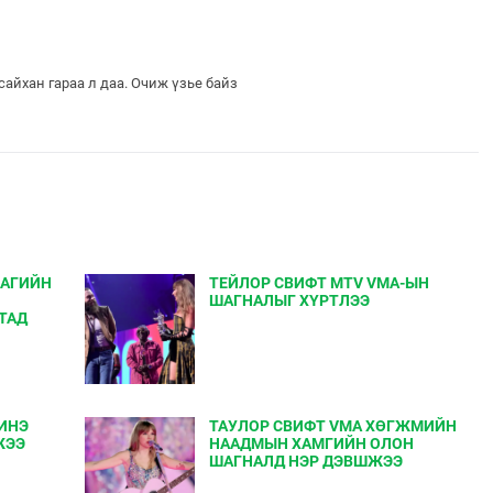
айхан гараа л даа. Очиж үзье байз
ЛАГИЙН
ТЕЙЛОР СВИФТ MTV VMA-ЫН
ШАГНАЛЫГ ХҮРТЛЭЭ
ТАД
ИНЭ
ТАУЛОР СВИФТ VMA ХӨГЖМИЙН
ЖЭЭ
НААДМЫН ХАМГИЙН ОЛОН
ШАГНАЛД НЭР ДЭВШЖЭЭ