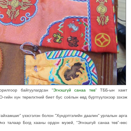
рилгоор байгуулагдсан “
Эгнэшгүй санаа төв
” ТББ-ын хамт
гийн хүн төрөлхтний биет бус соёлын өвд бүртгүүлэхээр зэхэж
гайхамшиг” үзэсгэлэн болон "Хүндэтгэлийн даалин" урлалын арга
Энэ талаар Богд хааны ордон музей, “Эгнэшгүй санаа төв”-өөс