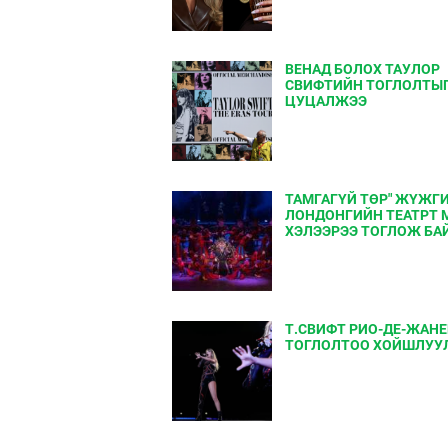
ВЕНАД БОЛОХ ТАУЛОР
СВИФТИЙН ТОГЛОЛТЫ
ЦУЦАЛЖЭЭ
ТАМГАГҮЙ ТӨР" ЖҮЖГ
ЛОНДОНГИЙН ТЕАТРТ 
ХЭЛЭЭРЭЭ ТОГЛОЖ БА
Т.СВИФТ РИО-ДЕ-ЖАН
ТОГЛОЛТОО ХОЙШЛУУ