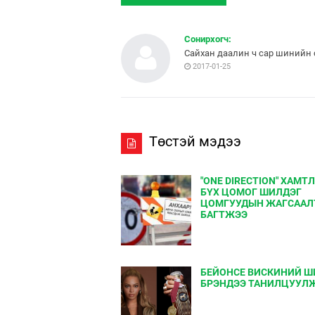
Сонирхогч:
Сайхан даалин ч сар шинийн с
2017-01-25
Төстэй мэдээ
"ONE DIRECTION" ХАМТ
БҮХ ЦОМОГ ШИЛДЭГ
ЦОМГУУДЫН ЖАГСААЛ
БАГТЖЭЭ
БЕЙОНСЕ ВИСКИНИЙ Ш
БРЭНДЭЭ ТАНИЛЦУУЛ