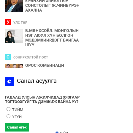
ЕРӨНХИЙ ХЯНАЛТЫН
СОНСГОЛЫГ Ж.ЧИНБҮРЭН
АХАЛНА
У
УЛС ТӨР
Б.МӨНХСОЁЛ: МОНГОЛЫН
НЭГ АЮУЛ ХҮН БОЛГОН
МЭДЭМХИЙРДЭГТ БАЙГАА
ШҮҮ
С
СОНИРХОЛТОЙ ПОСТ
ОРОС КОМБИНАЦИ
С
Санал асуулга
СПОРТ
2024 ОНЫ БӨРТЭ ЧОНО"
ЭЗЭН ӨНӨӨДӨР ТОДОРНО
ГАДААД УЛСЫН АЖИЛЧИДАД ХЯЗГААР
ТОГТООХГҮЙГ ТА ДЭМЖИЖ БАЙНА УУ?
У
УЛС ТӨР
ТИЙМ
УЛААНБААТАРЫН УТАА БОЛ
ҮГҮЙ
УЛС ТӨР, БИЗНЕСИЙН
БҮЛЭГЛЭЛҮҮДИЙН
Санал өгөх
ХАМТЫН БҮТЭЭЛ ЮМ
ТИЙМ