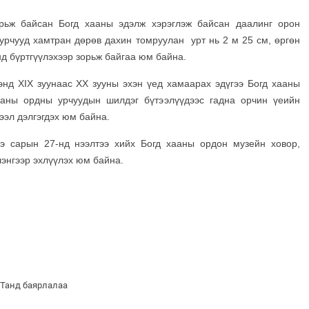
рьж байсан Богд хааны эдэлж хэрэглэж байсан даалинг орон
 урчууд хамтран дөрөв дахин томруулан урт нь 2 м 25 см, өргөн
д бүртгүүлэхээр зорьж байгаа юм байна.
энд ХIX зуунаас XX зууны эхэн үед хамаарах эдүгээ Богд хааны
ааны ордны урчуудын шилдэг бүтээлүүдээс гадна орчин үеийн
эл дэлгэгдэх юм байна.
э сарын 27-нд нээлтээ хийх Богд хааны ордон музейн ховор,
лэнгээр эхлүүлэх юм байна.
 Танд баярлалаа