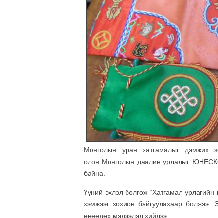
Монголын уран хатгамалыг дэмжих зо
олон Монголын даалин урлалыг ЮНЕСКО-
байна.
Үүний эхлэл болгож “Хатгамал урлагийн 
хэмжээг зохион байгуулахаар болжээ. 
өнөөдөр мэдээлэл хийлээ.