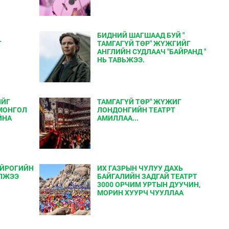
БИДНИЙ ШАГШААД БУЙ "
Г
ТАМГАГҮЙ ТӨР" ЖҮЖГИЙГ
АНГЛИЙН СУДЛААЧ "БАЙРАНД "
НЬ ТАВЬЖЭЭ.
ИЙГ
ТАМГАГҮЙ ТӨР" ЖҮЖИГ
МОНГОЛ
ЛОНДОНГИЙН ТЕАТРТ
ЙНА
АМИЛЛАА...
ЕЙРОГИЙН
ИХ ГАЗРЫН ЧУЛУУ ДАХЬ
ЛЖЭЭ
БАЙГАЛИЙН ЗАДГАЙ ТЕАТРТ
3000 ОРЧИМ УРТЫН ДУУЧИН,
МОРИН ХУУРЧ ЧУУЛЛАА