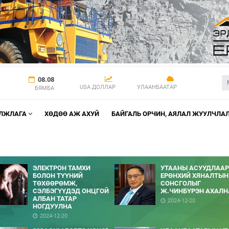
08.08
USA ДОЛЛАР
УЛААНБААТАР
БЯМБА
АЛЖЛАГА
ХӨДӨӨ АЖ АХУЙ
БАЙГАЛЬ ОРЧИН, АЯЛАЛ ЖУУЛЧЛА
ЭЛЕКТРОН ТАМХИ
УТААНЫ АСУУДЛААР
БОЛОН ТҮҮНИЙ
ЕРӨНХИЙ ХЯНАЛТЫН
ТӨХӨӨРӨМЖ,
СОНСГОЛЫГ
СЭЛБЭГҮҮДЭД ОНЦГОЙ
Ж.ЧИНБҮРЭН АХАЛН
АЛБАН ТАТАР
2024-12-20
НОГДУУЛНА
2024-12-20