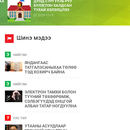
АА
ДУНД СУРГУУЛЬ РУУ
БҮЛЭГЛЭН ХАЛДСАН
ТУХАЙ ХЭЛЭЛЦЛЭЭ
2024-12-19
Шинэ мэдээ
Э
НИЙГЭМ
ЯНДАНГААС
ТАТГАЛЗСАНЫХАА ТӨЛӨӨ
ТЭД ХОХИРЧ БАЙНА
Э
НИЙГЭМ
ЭЛЕКТРОН ТАМХИ БОЛОН
ТҮҮНИЙ ТӨХӨӨРӨМЖ,
СЭЛБЭГҮҮДЭД ОНЦГОЙ
АЛБАН ТАТАР НОГДУУЛНА
У
УЛС ТӨР
УТААНЫ АСУУДЛААР