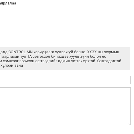
баярлалаа
дэлд CONTROL.MN хариуцлага хүлээхгүй болно. ХХЗХ-ны журмын
згаарласан тул ТА сэтгэгдэл бичихдээ хууль зүйн болон ёс
м хэмжээг зөрчсөн сэтгэгдлийг админ устгах эрхтэй. Сэтгэгдэлтэй
 хүлээн авна