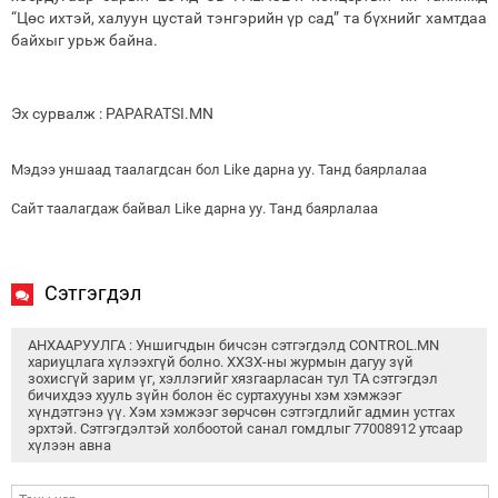
“Цөс ихтэй, халуун цустай тэнгэрийн үр сад” та бүхнийг хамтдаа
байхыг урьж байна.
Эх сурвалж : PAPARATSI.MN
Мэдээ уншаад таалагдсан бол Like дарна уу. Танд баярлалаа
Сайт таалагдаж байвал Like дарна уу. Танд баярлалаа
Сэтгэгдэл
АНХААРУУЛГА : Уншигчдын бичсэн сэтгэгдэлд CONTROL.MN
хариуцлага хүлээхгүй болно. ХХЗХ-ны журмын дагуу зүй
зохисгүй зарим үг, хэллэгийг хязгаарласан тул ТА сэтгэгдэл
бичихдээ хууль зүйн болон ёс суртахууны хэм хэмжээг
хүндэтгэнэ үү. Хэм хэмжээг зөрчсөн сэтгэгдлийг админ устгах
эрхтэй. Сэтгэгдэлтэй холбоотой санал гомдлыг 77008912 утсаар
хүлээн авна