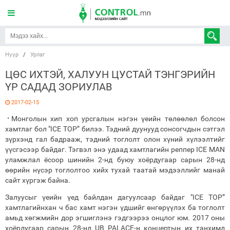
Нүүр
/
Урлаг
ЦӨС ИХТЭЙ, ХАЛУУН ЦУСТАЙ ТЭНГЭРИЙН
ҮР САДАД ЗОРИУЛАВ
2017-02-15
Монголын хип хоп урсгалын нэгэн үеийн төлөөлөл болсон
хамтлаг бол "ICE TOP” билээ. Тэдний дуунууд сонсогчдын сэтгэл
зүрхэнд гал бадрааж, тэдний тоглолт олон хүний хүлээлтийг
үүсгэсээр байдаг. Тэгвэл энэ удаад хамтлагийн реппер ICE MAN
уламжлал ёсоор шинийн 2-нд буюу хоёрдугаар сарын 28-нд
өөрийн нүсэр тоглолтоо хийх тухай таатай мэдээллийг манай
сайт хүргэж байна.
Залуусыг үеийн үед байлдан дагуулсаар байдаг "ICE TOP”
хамтлагийнхан ч бас хамт нэгэн үдшийг өнгөрүүлэх ба тоглолт
амьд хөгжмийн дор эгшиглэнэ гэдгээрээ онцлог юм. 2017 оны
хоёрдугаар сарын 28-нд UB PALACE-н концертын их танхимд