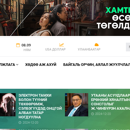
08.09
USA ДОЛЛАР
УЛААНБААТАР
НЯМ
АЛЖЛАГА
ХӨДӨӨ АЖ АХУЙ
БАЙГАЛЬ ОРЧИН, АЯЛАЛ ЖУУЛЧЛА
ЭЛЕКТРОН ТАМХИ
УТААНЫ АСУУДЛААР
БОЛОН ТҮҮНИЙ
ЕРӨНХИЙ ХЯНАЛТЫН
ТӨХӨӨРӨМЖ,
СОНСГОЛЫГ
СЭЛБЭГҮҮДЭД ОНЦГОЙ
Ж.ЧИНБҮРЭН АХАЛН
АЛБАН ТАТАР
2024-12-20
НОГДУУЛНА
2024-12-20