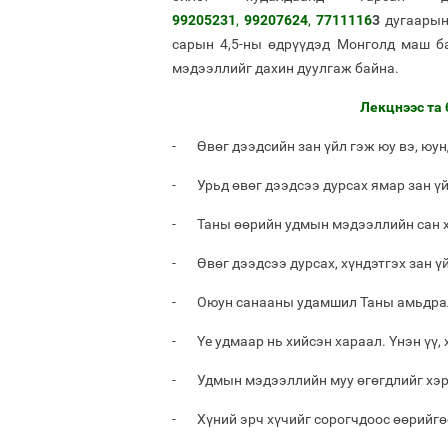
99205231
,
99207624
,
7711116
3
дугаарын 
сарын 4,5-ны өдрүүдэд Монголд маш ба
мэдээллийг дахин дуулгаж байна.
Лекцнээс та
- Өвөг дээдсийн зан үйл гэж юу вэ, юун
- Урьд өвөг дээдсээ дурсах ямар зан үй
- Таны өөрийн удмын мэдээллийн сан х
- Өвөг дээдсээ дурсах, хүндэтгэх зан ү
- Оюун санааны удамшил Таны амьдрал
- Үе удмаар нь хийсэн хараал. Үнэн үү, 
- Удмын мэдээллийн муу өгөгдлийг хэр
- Хүний эрч хүчийг сорогчдоос өөрийгө