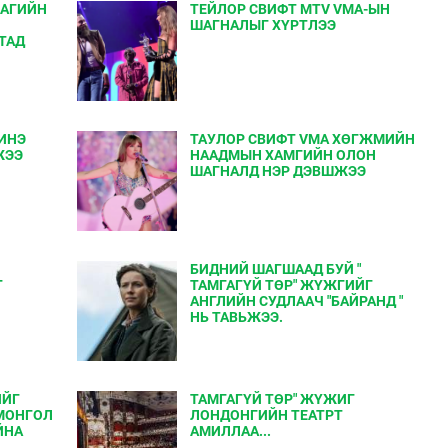
ЛАГИЙН
ТЕЙЛОР СВИФТ MTV VMA-ЫН
ШАГНАЛЫГ ХҮРТЛЭЭ
ТАД
ИНЭ
ТАУЛОР СВИФТ VMA ХӨГЖМИЙН
ЖЭЭ
НААДМЫН ХАМГИЙН ОЛОН
ШАГНАЛД НЭР ДЭВШЖЭЭ
БИДНИЙ ШАГШААД БУЙ "
Г
ТАМГАГҮЙ ТӨР" ЖҮЖГИЙГ
АНГЛИЙН СУДЛААЧ "БАЙРАНД "
НЬ ТАВЬЖЭЭ.
ИЙГ
ТАМГАГҮЙ ТӨР" ЖҮЖИГ
МОНГОЛ
ЛОНДОНГИЙН ТЕАТРТ
ЙНА
АМИЛЛАА...