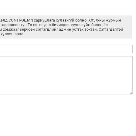
дэлд CONTROL.MN хариуцлага хүлээхгүй болно. ХХЗХ-ны журмын
згаарласан тул ТА сэтгэгдэл бичихдээ хууль зүйн болон ёс
м хэмжээг зөрчсөн сэтгэгдлийг админ устгах эрхтэй. Сэтгэгдэлтэй
 хүлээн авна