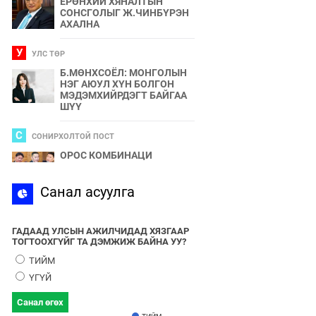
ЕРӨНХИЙ ХЯНАЛТЫН
СОНСГОЛЫГ Ж.ЧИНБҮРЭН
АХАЛНА
У
УЛС ТӨР
Б.МӨНХСОЁЛ: МОНГОЛЫН
НЭГ АЮУЛ ХҮН БОЛГОН
МЭДЭМХИЙРДЭГТ БАЙГАА
ШҮҮ
С
СОНИРХОЛТОЙ ПОСТ
ОРОС КОМБИНАЦИ
С
Санал асуулга
СПОРТ
2024 ОНЫ БӨРТЭ ЧОНО"
ЭЗЭН ӨНӨӨДӨР ТОДОРНО
ГАДААД УЛСЫН АЖИЛЧИДАД ХЯЗГААР
ТОГТООХГҮЙГ ТА ДЭМЖИЖ БАЙНА УУ?
У
УЛС ТӨР
ТИЙМ
УЛААНБААТАРЫН УТАА БОЛ
ҮГҮЙ
УЛС ТӨР, БИЗНЕСИЙН
БҮЛЭГЛЭЛҮҮДИЙН
Санал өгөх
ХАМТЫН БҮТЭЭЛ ЮМ
ТИЙМ