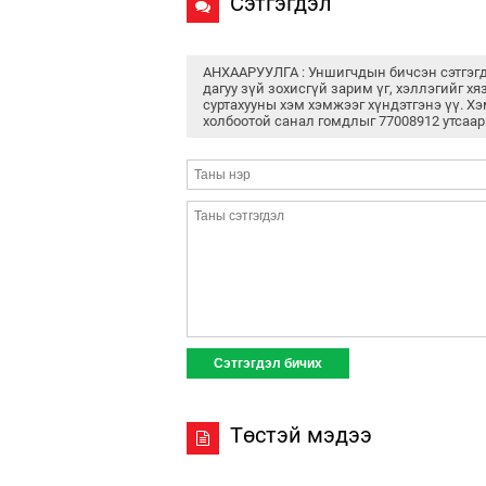
Сэтгэгдэл
АНХААРУУЛГА : Уншигчдын бичсэн сэтгэг
дагуу зүй зохисгүй зарим үг, хэллэгийг хя
суртахууны хэм хэмжээг хүндэтгэнэ үү. Хэ
холбоотой санал гомдлыг 77008912 утсаар
Төстэй мэдээ