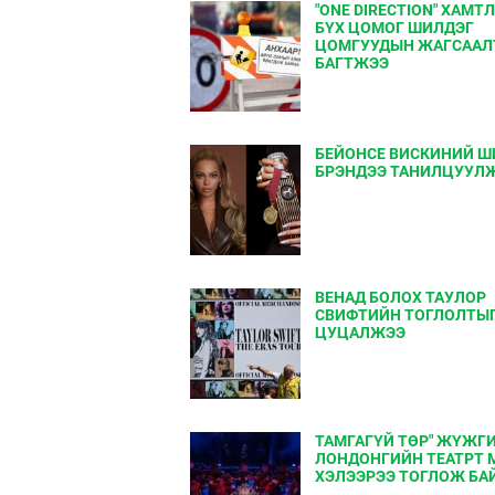
"ONE DIRECTION" ХАМТ
БҮХ ЦОМОГ ШИЛДЭГ
ЦОМГУУДЫН ЖАГСААЛ
БАГТЖЭЭ
БЕЙОНСЕ ВИСКИНИЙ Ш
БРЭНДЭЭ ТАНИЛЦУУЛ
ВЕНАД БОЛОХ ТАУЛОР
СВИФТИЙН ТОГЛОЛТЫ
ЦУЦАЛЖЭЭ
ТАМГАГҮЙ ТӨР" ЖҮЖГ
ЛОНДОНГИЙН ТЕАТРТ 
ХЭЛЭЭРЭЭ ТОГЛОЖ БА