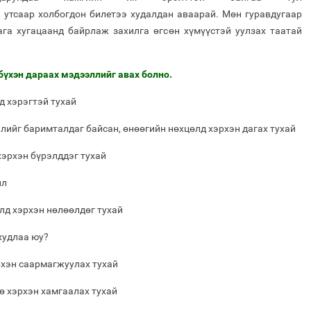
утсаар холбогдон билетээ худалдан аваарай. Мөн гуравдугаар
га хугацаанд байрлаж захилга өгсөн хүмүүстэй уулзах таатай
бүхэн дараах
мэдээллийг авах болно.
д хэрэгтэй тухай
лийг баримталдаг байсан, өнөөгийн нөхцөлд хэрхэн дагах тухай
эрхэн бүрэлддэг тухай
йл
д хэрхэн нөлөөлдөг тухай
худлаа юу?
хэн саармагжуулах тухай
ө хэрхэн хамгаалах тухай