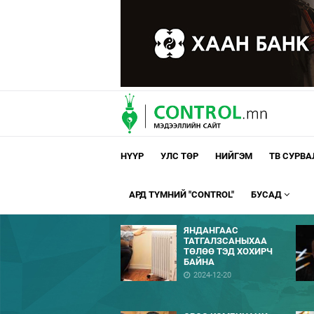
НҮҮР
УЛС ТӨР
НИЙГЭМ
ТВ СУРВ
АРД ТҮМНИЙ "CONTROL"
БУСАД
ЯНДАНГААС
ТАТГАЛЗСАНЫХАА
ТӨЛӨӨ ТЭД ХОХИРЧ
БАЙНА
2024-12-20