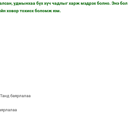
алсан, удмынхаа бүх хүч чадлыг харж мэдрэх болно.
Энэ бол
йн ховор тохиох боломж юм.
 Танд баярлалаа
баярлалаа