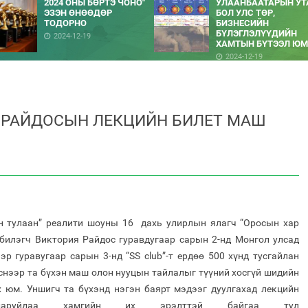
2024 ОНЫ БӨРТЭ ЧОНО"
УЛААНБААТАРЫН УТ
ЭЗЭН ӨНӨӨДӨР
БОЛ УЛС ТӨР,
ТОДОРНО
БИЗНЕСИЙН
БҮЛЭГЛЭЛҮҮДИЙН
2024-12-19
ХАМТЫН БҮТЭЭЛ ЮМ
2024-12-19
 РАЙДОСЫН ЛЕКЦИЙН БИЛЕТ МАШ
йн тулаан” реалити шоуны 16 дахь улирлын ялагч “Оросын хар
 билэгч Виктория Райдос гуравдугаар сарын 2-нд Монгол улсад
р гуравугаар сарын 3-нд “SS club”-т ердөө 500 хүнд тусгайлан
снээр та бүхэн маш олон нууцын тайлалыг түүний хосгүй шидийн
 юм. Уншигч та бүхэнд нэгэн баярт мэдээг дуулгахад лекцийн
даруйдаа хамгийн их эрэлттэй байгаа тул