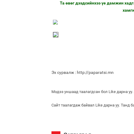
Та өвөг дээдсийнхээ үе дамжин хадг
хамги
Эх сурвалж : http://paparatsi.mn
Мэдээ уншаад таалагдсан бол Like дарна уу.
Сайт таалагдаж байвал Like дарна уу. Танд 