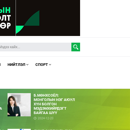
Л
НИЙТЛЭЛ
СПОРТ
Б.МӨНХСОЁЛ:
МОНГОЛЫН НЭГ АЮУЛ
ХҮН БОЛГОН
А
МЭДЭМХИЙРДЭГТ
БАЙГАА ШҮҮ
2024-12-20