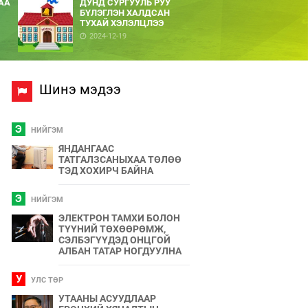
АА
ДУНД СУРГУУЛЬ РУУ
БҮЛЭГЛЭН ХАЛДСАН
ТУХАЙ ХЭЛЭЛЦЛЭЭ
2024-12-19
Шинэ мэдээ
Э
НИЙГЭМ
ЯНДАНГААС
ТАТГАЛЗСАНЫХАА ТӨЛӨӨ
ТЭД ХОХИРЧ БАЙНА
Э
НИЙГЭМ
ЭЛЕКТРОН ТАМХИ БОЛОН
ТҮҮНИЙ ТӨХӨӨРӨМЖ,
СЭЛБЭГҮҮДЭД ОНЦГОЙ
АЛБАН ТАТАР НОГДУУЛНА
У
УЛС ТӨР
УТААНЫ АСУУДЛААР