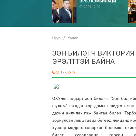
ОРОС КОМБИНАЦИ
2024-12-20
Нүүр
/
Урлаг
ЗӨН БИЛЭГЧ ВИКТОРИЯ
ЭРЭЛТТЭЙ БАЙНА
2017-02-15
ОХУ-ын алдарт зөн билэгч, “Зөн билги
шулам” гэгддэг хар домын шидтэн, зөн
дахин айлчлах гэж байгаа билээ. Тэрбээ
зориулсан лекц тавих бөгөөд лекцэнд ир
хүчээр мэдрэх ховорхон боломж тохиох
билет худалдаанд гарсан 