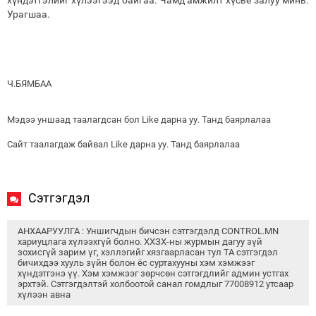
Урагшаа.
Ч.БЯМБАА
Мэдээ уншаад таалагдсан бол Like дарна уу. Танд баярлалаа
Сайт таалагдаж байвал Like дарна уу. Танд баярлалаа
Сэтгэгдэл
АНХААРУУЛГА : Уншигчдын бичсэн сэтгэгдэлд CONTROL.MN
хариуцлага хүлээхгүй болно. ХХЗХ-ны журмын дагуу зүй
зохисгүй зарим үг, хэллэгийг хязгаарласан тул ТА сэтгэгдэл
бичихдээ хууль зүйн болон ёс суртахууны хэм хэмжээг
хүндэтгэнэ үү. Хэм хэмжээг зөрчсөн сэтгэгдлийг админ устгах
эрхтэй. Сэтгэгдэлтэй холбоотой санал гомдлыг 77008912 утсаар
хүлээн авна