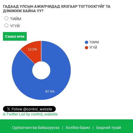
ГАДААД УЛСЫН АЖИЛЧИДАД ХЯЗГААР ТОГТООХГҮЙГ ТА
ДЭМЖИЖ БАЙНА УУ?
ТИЙМ
ҮГҮЙ
Санал өгөх
ТИЙМ
ҮГҮЙ
12.5%
87.5%
A Twitter List by control_website
Сурталчилгаа байршуулах
|
Холбоо барих
|
Бидний тухай