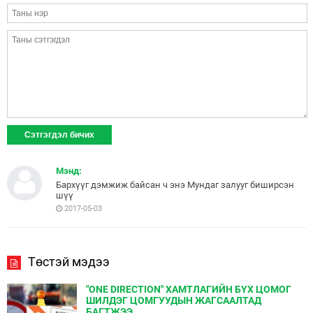
Мэнд:
Бархүүг дэмжиж байсан ч энэ Мундаг залууг биширсэн
шүү
2017-05-03
Төстэй мэдээ
"ONE DIRECTION" ХАМТЛАГИЙН БҮХ ЦОМОГ
ШИЛДЭГ ЦОМГУУДЫН ЖАГСААЛТАД
БАГТЖЭЭ