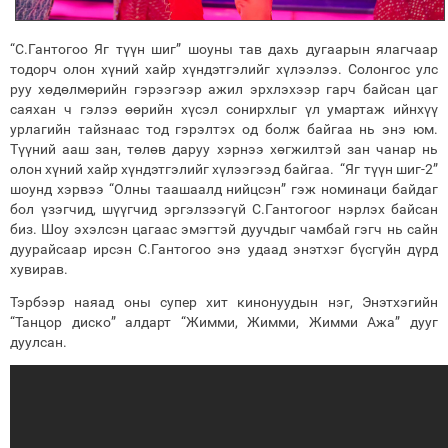
“С.Гантогоо Яг түүн шиг” шоуны тав дахь дугаарын ялагчаар
тодорч олон хүний хайр хүндэтгэлийг хүлээлээ. Солонгос улс
руу хөдөлмөрийн гэрээгээр ажил эрхлэхээр гарч байсан цаг
саяхан ч гэлээ өөрийн хүсэл сонирхлыг үл умартаж ийнхүү
урлагийн тайзнаас тод гэрэлтэх од болж байгаа нь энэ юм.
Түүний ааш зан, төлөв даруу хэрнээ хөгжилтэй зан чанар нь
олон хүний хайр хүндэтгэлийг хүлээгээд байгаа. “Яг түүн шиг-2”
шоунд хэрвээ “Олны таашаалд нийцсэн” гэж номинаци байдаг
бол үзэгчид, шүүгчид эргэлзээгүй С.Гантогоог нэрлэх байсан
биз. Шоу эхэлсэн цагаас эмэгтэй дуучдыг чамбай гэгч нь сайн
дуурайсаар ирсэн С.Гантогоо энэ удаад энэтхэг бүсгүйн дүрд
хувирав.
Тэрбээр наяад оны супер хит кинонуудын нэг, Энэтхэгийн
“Танцор диско” алдарт “Жимми, Жимми, Жимми Ажа” дууг
дуулсан.