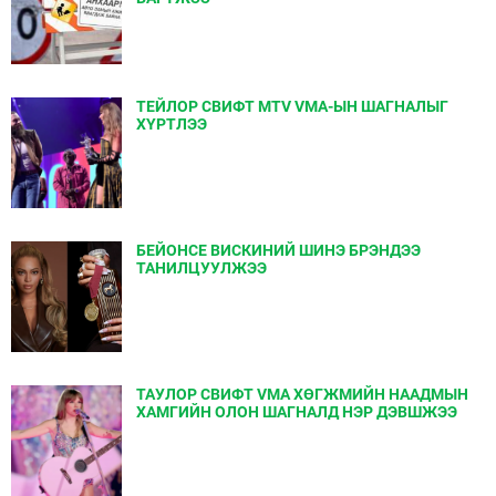
ТЕЙЛОР СВИФТ MTV VMA-ЫН ШАГНАЛЫГ
ХҮРТЛЭЭ
БЕЙОНСЕ ВИСКИНИЙ ШИНЭ БРЭНДЭЭ
ТАНИЛЦУУЛЖЭЭ
ТАУЛОР СВИФТ VMA ХӨГЖМИЙН НААДМЫН
ХАМГИЙН ОЛОН ШАГНАЛД НЭР ДЭВШЖЭЭ