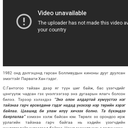
1982 онд дэлгэцэнд гарсан Болливудын киноны дууг дуулсан
эмэгтэйг Парвати Хан гэдэг.
С.Гантогоо тайзан дээр яг түүн шиг байж, бас үзэгчдийг
цэнгүүлж чадсан гэх үнэлгээгээр энэ дугаарын ялагч болсон
билээ. Тэрээр хэлэхдээ
“Энэ олон алдартай хүмүүстээ нэг
тайзнаа гарч өрсөлдөнө гэдэг надад үнэхээр нэр төрийн хэрэг
байлаа. Цаашид би улам илүү хичээх болно. Та бүхэндээ
баярлалаа”
хэмээн хэлж байсан юм. Төрөлх эх орондоо ирж
урлагийн тайзнаа гарч байгаа нь хэдийн үзэгчдийн
хүндэтгэлийг хүлээгээд байгаа. Чамд амжилт хүсье залуу минь.