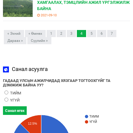
ХАМГААЛАХ, ТЭМЦЛИЙН АЖИЛ ҮРГЭЛЖИЛЖ
БАЙНА
2021-09-10
« Эхний
« Өмнөх
1
2
3
4
5
6
7
Дараах »
Сүүлийн »
Санал асуулга
ГАДААД УЛСЫН АЖИЛЧИДАД ХЯЗГААР ТОГТООХГҮЙГ ТА
ДЭМЖИЖ БАЙНА УУ?
ТИЙМ
ҮГҮЙ
Санал өгөх
ТИЙМ
ҮГҮЙ
12.5%