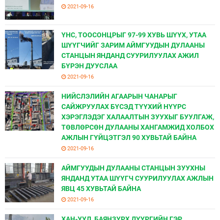
2021-09-16
ҮНС, ТООСОНЦРЫГ 97-99 ХУВЬ ШҮҮХ, УТАА
ШҮҮГЧИЙГ ЗАРИМ АЙМГУУДЫН ДУЛААНЫ
СТАНЦЫН ЯНДАНД СУУРИЛУУЛАХ АЖИЛ
БҮРЭН ДУУСЛАА
2021-09-16
НИЙСЛЭЛИЙН АГААРЫН ЧАНАРЫГ
САЙЖРУУЛАХ БҮСЭД ТҮҮХИЙ НҮҮРС
ХЭРЭГЛЭДЭГ ХАЛААЛТЫН ЗУУХЫГ БУУЛГАЖ,
ТӨВЛӨРСӨН ДУЛААНЫ ХАНГАМЖИД ХОЛБОХ
АЖЛЫН ГҮЙЦЭТГЭЛ 90 ХУВЬТАЙ БАЙНА
2021-09-16
АЙМГУУДЫН ДУЛААНЫ СТАНЦЫН ЗУУХНЫ
ЯНДАНД УТАА ШҮҮГЧ СУУРИЛУУЛАХ АЖЛЫН
ЯВЦ 45 ХУВЬТАЙ БАЙНА
2021-09-16
ХАН-УУЛ, БАЯНЗҮРХ ДҮҮРГИЙН ГЭР