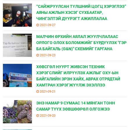
“САЙЖРУУЛСАН ТҮЛШНИЙ ЦОГЦ ХЭРЭГЛЭЭ”
АЯНЫ АЖЛЫН ХЭСЭГ СҮХБААТАР,
ЧИНГЭЛТЭЙ ДҮҮРЭГТ АЖИЛЛАЛАА
2021-09-27
МАЛЧИН ӨРХИЙН АЯЛАЛ ЖУУЛЧЛАЛААС
ОРЛОГО ОЛОХ БОЛОМЖИЙГ БҮРДҮҮЛЭХ "ГЭР
БА БАЙГАЛЬ (G&N)" СХЕМИЙГ ГАРГАНА
2021-09-23
ХӨВСГӨЛ НУУРТ ЖИВСЭН ТЕХНИК
ХЭРЭГСЛИЙГ ИЛРҮҮЛЭХ АЖЛЫГ ОХУ-ЫН
БАЙГАЛИЙН ЭРЭН ХАЙХ, АВРАХ ОТРЯДТАЙ
ХАМТРАН ХЭРЭГЖҮҮЛЖ ЭХЭЛЛЭЭ
2021-09-21
ЭНЭ НАМАР 9 СУМААС 14 МЯНГАН ТОНН
САМАР ТҮҮХ ЗӨВШӨӨРӨЛ ОЛГОЖЭЭ
2021-09-20