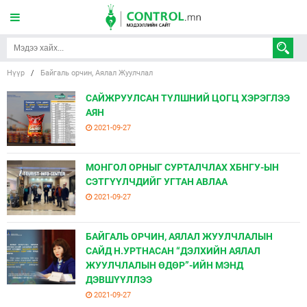
Нүүр
/
Байгаль орчин, Аялал Жуулчлал
САЙЖРУУЛСАН ТҮЛШНИЙ ЦОГЦ ХЭРЭГЛЭЭ
АЯН
2021-09-27
МОНГОЛ ОРНЫГ СУРТАЛЧЛАХ ХБНГУ-ЫН
СЭТГҮҮЛЧДИЙГ УГТАН АВЛАА
2021-09-27
БАЙГАЛЬ ОРЧИН, АЯЛАЛ ЖУУЛЧЛАЛЫН
САЙД Н.УРТНАСАН “ДЭЛХИЙН АЯЛАЛ
ЖУУЛЧЛАЛЫН ӨДӨР”-ИЙН МЭНД
ДЭВШҮҮЛЛЭЭ
2021-09-27