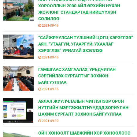
ХОРООЛЛЫН 2000 АЙЛ ӨРХИЙН НҮХЭН
ЖОРЛОНГ СТАНДАРТАД НИЙЦҮҮЛЭН
СОЛИЛОО
2021-09-16
“САЙЖРУУЛСАН ТҮЛШНИЙ ЦОГЦ ХЭРЭГЛЭЭ”
АЯН, “УТААГҮЙ, УГААРГҮЙ, УХААЛАГ
ХЭРЭГЛЭЕ” УРИАТАЙ ЭХЭЛЛЭЭ
2021-09-16
ГАМШГААС ХАМГААЛАХ, УРЬДЧИЛАН
СЭРГИЙЛЭХ СУРГАЛТЫГ ЗОХИОН
БАЙГУУЛЛАА
2021-09-16
АЯЛАЛ ЖУУЛЧЛАЛЫН ЧИГЛЭЛЭЭР ОРОН
НУТГИЙН МЭРГЭЖИЛТНҮҮДЭД ЗОРИУЛАН
ЦАХИМ СУРГАЛТ ЗОХИОН БАЙГУУЛЛАА
2021-09-10
ОЙН ХӨНӨӨЛТ ШАВЖИЙН ХОР ХӨНӨӨЛӨӨС