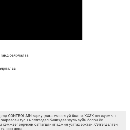
 Танд баярлалаа
баярлалаа
дэлд CONTROL.MN хариуцлага хүлээхгүй болно. ХХЗХ-ны журмын
згаарласан тул ТА сэтгэгдэл бичихдээ хууль зүйн болон ёс
м хэмжээг зөрчсөн сэтгэгдлийг админ устгах эрхтэй. Сэтгэгдэлтэй
 хүлээн авна