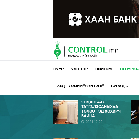
НҮҮР
УЛС ТӨР
НИЙГЭМ
ТВ СУРВ
АРД ТҮМНИЙ "CONTROL"
БУСАД
ЯНДАНГААС
ТАТГАЛЗСАНЫХАА
ТӨЛӨӨ ТЭД ХОХИРЧ
БАЙНА
2024-12-20