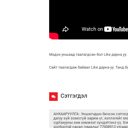
Мэдээ уншаад таалагдсан бол Like дарна уу.
Сайт таалагдаж байвал Like дарна уу. Танд 
Сэтгэгдэл
АНХААРУУЛГА : Уншигчдын бичсэн сэтгэг
дагуу зүй зохисгүй зарим үг, хэллэгийг хя
суртахууны хэм хэмжээг хүндэтгэнэ үү. Хэ
холбоотой санал гомдлыг 77008912 утсаар