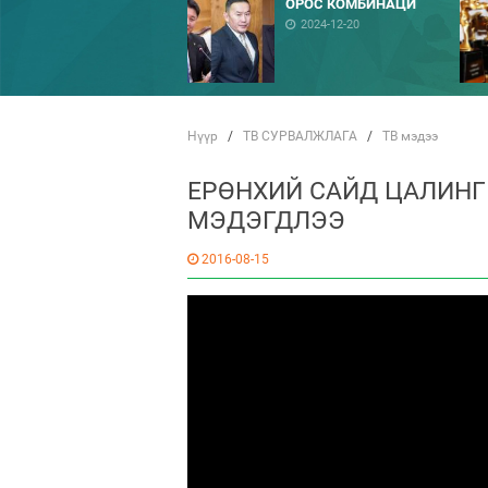
ОРОС КОМБИНАЦИ
2024-12-20
Нүүр
/
ТВ СУРВАЛЖЛАГА
/
ТВ мэдээ
ЕРӨНХИЙ САЙД ЦАЛИНГ
МЭДЭГДЛЭЭ
2016-08-15