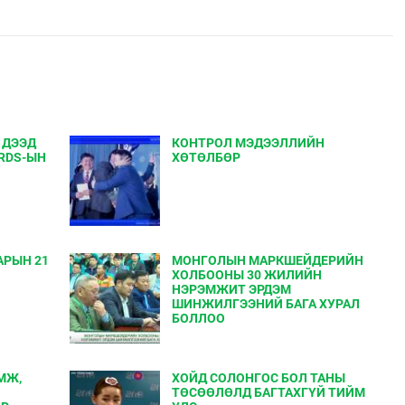
 ДЭЭД
КОНТРОЛ МЭДЭЭЛЛИЙН
RDS-ЫН
ХӨТӨЛБӨР
АРЫН 21
МОНГОЛЫН МАРКШЕЙДЕРИЙН
ХОЛБООНЫ 30 ЖИЛИЙН
НЭРЭМЖИТ ЭРДЭМ
ШИНЖИЛГЭЭНИЙ БАГА ХУРАЛ
БОЛЛОО
МЖ,
ХОЙД СОЛОНГОС БОЛ ТАНЫ
ТӨСӨӨЛӨЛД БАГТАХГҮЙ ТИЙМ