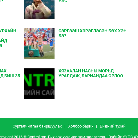
ОР
УЛС
УРХАЙН
СЭРГЭЭШ ХЭРЭГЛЭСЭН БӨХ ХЭН
Й
БЭ?
АЙД
Э
ЛАХ
ХЯЗААЛАН НАСНЫ МОРЬД
Д БИШ 35
УРАЛДАЖ, БАРИАНДАА ОРЛОО
Сурталчилгаа байршуулах
|
Холбоо барих
|
Бидний тухай
opyright 2016 © Control.mn. Бүх эрх хуулиар хамгаалагдсан. Вэбийг
ҮҮПС Х