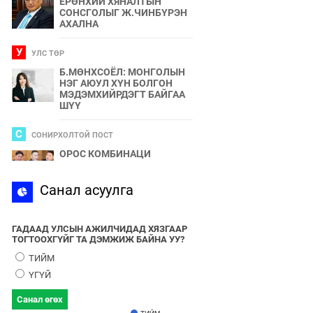
ЕРӨНХИЙ ХЯНАЛТЫН
СОНСГОЛЫГ Ж.ЧИНБҮРЭН
АХАЛНА
У
УЛС ТӨР
Б.МӨНХСОЁЛ: МОНГОЛЫН
НЭГ АЮУЛ ХҮН БОЛГОН
МЭДЭМХИЙРДЭГТ БАЙГАА
ШҮҮ
С
СОНИРХОЛТОЙ ПОСТ
ОРОС КОМБИНАЦИ
С
Санал асуулга
СПОРТ
2024 ОНЫ БӨРТЭ ЧОНО"
ЭЗЭН ӨНӨӨДӨР ТОДОРНО
ГАДААД УЛСЫН АЖИЛЧИДАД ХЯЗГААР
ТОГТООХГҮЙГ ТА ДЭМЖИЖ БАЙНА УУ?
У
УЛС ТӨР
ТИЙМ
УЛААНБААТАРЫН УТАА БОЛ
ҮГҮЙ
УЛС ТӨР, БИЗНЕСИЙН
БҮЛЭГЛЭЛҮҮДИЙН
Санал өгөх
ХАМТЫН БҮТЭЭЛ ЮМ
ТИЙМ