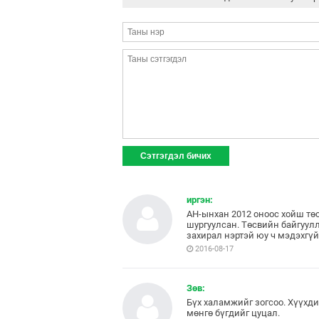
иргэн:
АН-ынхан 2012 оноос хойш төс
шургуулсан. Төсвийн байгуулл
захирал нэртэй юу ч мэдэхгүй
2016-08-17
Зөв:
Бүх халамжийг зогсоо. Хүүхд
мөнгө бүгдийг цуцал.