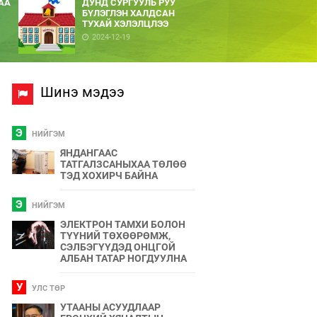
АА
ДУНД СУРГУУЛЬ РУУ
БҮЛЭГЛЭН ХАЛДСАН
ТУХАЙ ХЭЛЭЛЦЛЭЭ
2024-12-19
Шинэ мэдээ
Э
НИЙГЭМ
ЯНДАНГААС
ТАТГАЛЗСАНЫХАА ТӨЛӨӨ
ТЭД ХОХИРЧ БАЙНА
Э
НИЙГЭМ
ЭЛЕКТРОН ТАМХИ БОЛОН
ТҮҮНИЙ ТӨХӨӨРӨМЖ,
СЭЛБЭГҮҮДЭД ОНЦГОЙ
АЛБАН ТАТАР НОГДУУЛНА
У
УЛС ТӨР
УТААНЫ АСУУДЛААР