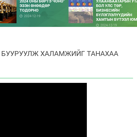
2024 ОНЫ БӨРТЭ ЧОНО"
УЛААНБААТАРЫН УТ
ЭЗЭН ӨНӨӨДӨР
БОЛ УЛС ТӨР,
ТОДОРНО
БИЗНЕСИЙН
БҮЛЭГЛЭЛҮҮДИЙН
2024-12-19
ХАМТЫН БҮТЭЭЛ ЮМ
2024-12-19
 БУУРУУЛЖ ХАЛАМЖИЙГ ТАНАХАА