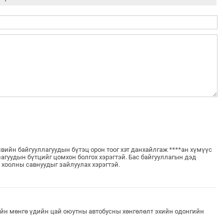
вийн байгууллагуудын бүтэц орон тоог хэт данхайлгаж ****ан хүмүүс
агуудын бүтцийг цомхон болгох хэрэгтэй. Бас байгууллагын дэд
 хоолны савнуудыг зайлуулах хэрэгтэй.
ийн мөнгө үдийн цай оюутны автобусны хөнгөлөлт эхийн одонгийн