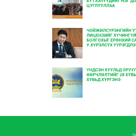
БҮТЭЭЛҮҮДИЙГ НЭГ Д
ЦУГЛУУЛЛАА
ЧОЙЖИЛСҮРЭНГИЙН У
ЛИЦЕНЗИЙГ ХҮЧИНГҮ
БОЛГОХЫГ ЕРѲНХИЙ С
У.ХҮРЭЛСҮХ ҮҮРЭГДЛЭ
ҮНДСЭН ХУУЛЬД ОРУУ
ӨӨРЧЛӨЛТИЙГ 28 ХУВЬ
ХУВЬД ХҮРГЭНЭ
C