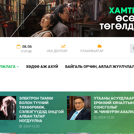
08.06
USA ДОЛЛАР
УЛААНБААТАР
ПҮРЭВ
АЛЖЛАГА
ХӨДӨӨ АЖ АХУЙ
БАЙГАЛЬ ОРЧИН, АЯЛАЛ ЖУУЛЧЛА
ЭЛЕКТРОН ТАМХИ
УТААНЫ АСУУДЛААР
БОЛОН ТҮҮНИЙ
ЕРӨНХИЙ ХЯНАЛТЫН
ТӨХӨӨРӨМЖ,
СОНСГОЛЫГ
СЭЛБЭГҮҮДЭД ОНЦГОЙ
Ж.ЧИНБҮРЭН АХАЛН
АЛБАН ТАТАР
2024-12-20
НОГДУУЛНА
2024-12-20