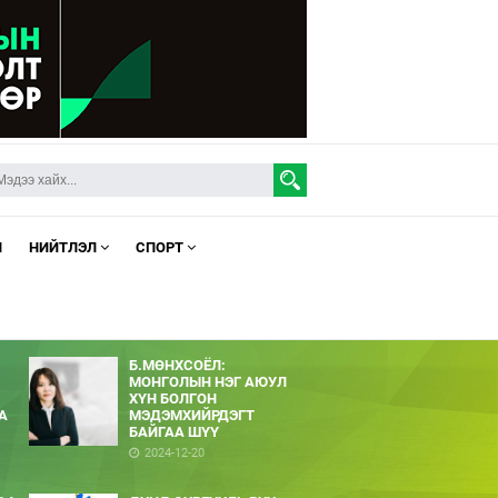
Л
НИЙТЛЭЛ
СПОРТ
Б.МӨНХСОЁЛ:
МОНГОЛЫН НЭГ АЮУЛ
ХҮН БОЛГОН
А
МЭДЭМХИЙРДЭГТ
БАЙГАА ШҮҮ
2024-12-20