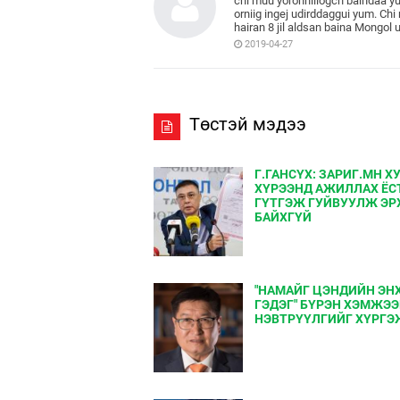
chi muu yoronhiilogch baihdaa yu h
orniig ingej udirddaggui yum. Chi 
hairan 8 jil aldsan baina Mongol u
2019-04-27
Төстэй мэдээ
Г.ГАНСҮХ: ЗАРИГ.МН 
ХҮРЭЭНД АЖИЛЛАХ ЁС
ГҮТГЭЖ ГУЙВУУЛЖ ЭР
БАЙХГҮЙ
"НАМАЙГ ЦЭНДИЙН ЭН
ГЭДЭГ" БҮРЭН ХЭМЖЭ
НЭВТРҮҮЛГИЙГ ХҮРГЭ