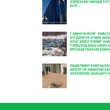
ХЭРВЭЭ БИ ЭМЧИД ҮЗ
БОЛ...
Г.МӨНГӨНХУЯГ: ХӨВСГ
БҮГДЭЭРЭЭ ОЧИЖ АМА
АТАЛ ХӨВСГӨЛИЙГ ХА
ТЭМЦЭЛД МАШ ЦӨӨН 
ИРСЭНД ГАЙХАЖ БАЙН
ХӨДӨЛМӨР ХАМГААЛА
АЮУЛГҮЙ АЖИЛЛАГАА
ХЭЗЭЭНЭЭС АНХААРЧ Э