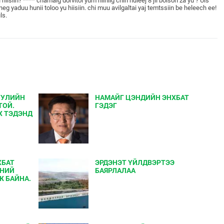
iisiin? **** chamaig dorvitoi yum hiihiig chin huleej 8 jil bolson za yu ? Uls
neg yaduu hunii toloo yu hiisiin. chi muu avilgaltai yaj temtssiin be heleech ee!
ls.
ХУУЛИЙН
НАМАЙГ ЦЭНДИЙН ЭНХБАТ
ТОЙ.
ГЭДЭГ
Х ТЭДЭНД
ХБАТ
ЭРДЭНЭТ ҮЙЛДВЭРТЭЭ
ЭНИЙ
БАЯРЛАЛАА
Ж БАЙНА.