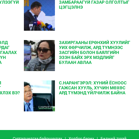
ҮҮЛЭЭГҮЙ
ЗАМБАРААГҮЙ ГАЗАР ОЛГОЛТЫГ
ЦЭГЦЭЛНЭ
ӨЛД
ЗАХИРГААНЫ ЕРӨНХИЙ ХУУЛИЙГ
РДАГ
УИХ ӨӨРЧИЛЖ, АРД ТҮМНЭЭС
МГААЛАХ
ЗАСГИЙН БОЛОН БАЯЛГИЙН
ХҮН
ЭЗЭН БАЙХ ЭРХ МЭДЛИЙГ
А
БУЛААН АВЛАА
Л
С.НАРАНГЭРЭЛ: ХҮНИЙ ЁСНООС
Г
ГАЖСАН ХУУЛЬ, ХҮЧИН МӨХӨС
ХЛЭХ ВЭ?
АРД ТҮМЭНД ҮЙЛЧИЛЖ БАЙНА
Сурталчилгаа байршуулах
|
Холбоо барих
|
Бидний тухай