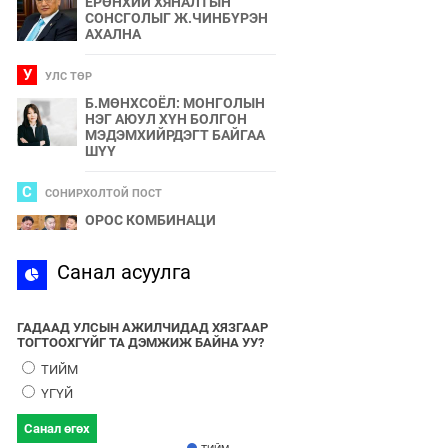
ЕРӨНХИЙ ХЯНАЛТЫН
СОНСГОЛЫГ Ж.ЧИНБҮРЭН
АХАЛНА
У
УЛС ТӨР
Б.МӨНХСОЁЛ: МОНГОЛЫН
НЭГ АЮУЛ ХҮН БОЛГОН
МЭДЭМХИЙРДЭГТ БАЙГАА
ШҮҮ
С
СОНИРХОЛТОЙ ПОСТ
ОРОС КОМБИНАЦИ
С
Санал асуулга
СПОРТ
2024 ОНЫ БӨРТЭ ЧОНО"
ЭЗЭН ӨНӨӨДӨР ТОДОРНО
ГАДААД УЛСЫН АЖИЛЧИДАД ХЯЗГААР
ТОГТООХГҮЙГ ТА ДЭМЖИЖ БАЙНА УУ?
У
УЛС ТӨР
ТИЙМ
УЛААНБААТАРЫН УТАА БОЛ
ҮГҮЙ
УЛС ТӨР, БИЗНЕСИЙН
БҮЛЭГЛЭЛҮҮДИЙН
Санал өгөх
ХАМТЫН БҮТЭЭЛ ЮМ
ТИЙМ