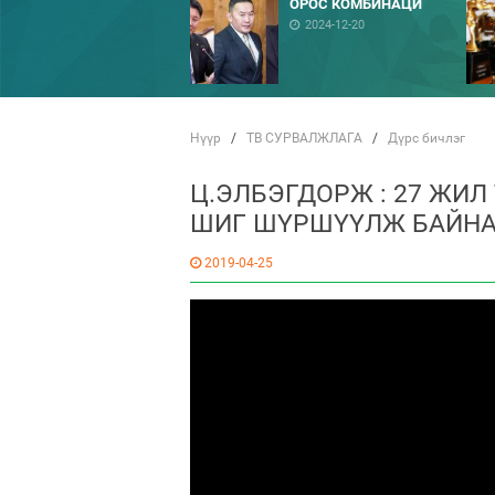
ОРОС КОМБИНАЦИ
2024-12-20
Нүүр
/
ТВ СУРВАЛЖЛАГА
/
Дүрс бичлэг
Ц.ЭЛБЭГДОРЖ : 27 ЖИ
ШИГ ШҮРШҮҮЛЖ БАЙН
2019-04-25