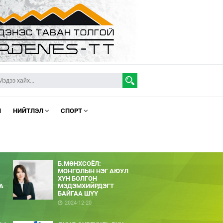
Л
НИЙТЛЭЛ
СПОРТ
Б.МӨНХСОЁЛ:
МОНГОЛЫН НЭГ АЮУЛ
ХҮН БОЛГОН
А
МЭДЭМХИЙРДЭГТ
БАЙГАА ШҮҮ
2024-12-20