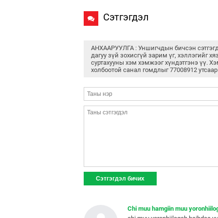
Сэтгэгдэл
АНХААРУУЛГА : Уншигчдын бичсэн сэтгэг
дагуу зүй зохисгүй зарим үг, хэллэгийг хя
суртахууны хэм хэмжээг хүндэтгэнэ үү. Хэ
холбоотой санал гомдлыг 77008912 утсаар
Chi muu hamgiin muu yoronhiilog