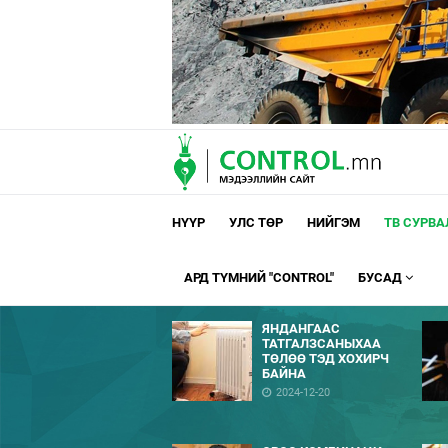
НҮҮР
УЛС ТӨР
НИЙГЭМ
ТВ СУРВ
АРД ТҮМНИЙ "CONTROL"
БУСАД
ЯНДАНГААС
ТАТГАЛЗСАНЫХАА
ТӨЛӨӨ ТЭД ХОХИРЧ
БАЙНА
2024-12-20