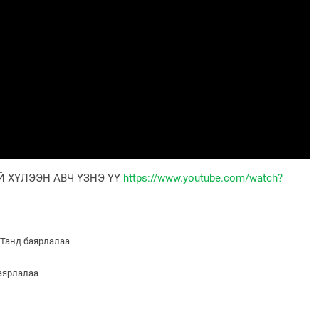
 ХҮЛЭЭН АВЧ ҮЗНЭ ҮҮ
https://www.youtube.com/watch?
 Танд баярлалаа
баярлалаа