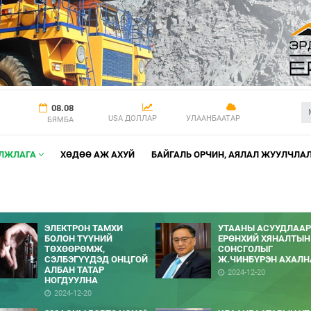
08.08
USA ДОЛЛАР
УЛААНБААТАР
БЯМБА
АЛЖЛАГА
ХӨДӨӨ АЖ АХУЙ
БАЙГАЛЬ ОРЧИН, АЯЛАЛ ЖУУЛЧЛА
ЭЛЕКТРОН ТАМХИ
УТААНЫ АСУУДЛААР
БОЛОН ТҮҮНИЙ
ЕРӨНХИЙ ХЯНАЛТЫН
ТӨХӨӨРӨМЖ,
СОНСГОЛЫГ
СЭЛБЭГҮҮДЭД ОНЦГОЙ
Ж.ЧИНБҮРЭН АХАЛН
АЛБАН ТАТАР
2024-12-20
НОГДУУЛНА
2024-12-20