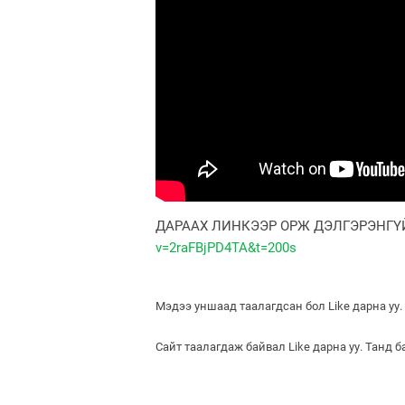
ДАРААХ ЛИНКЭЭР ОРЖ ДЭЛГЭРЭНГҮЙ
v=2raFBjPD4TA&t=200s
Мэдээ уншаад таалагдсан бол Like дарна уу.
Сайт таалагдаж байвал Like дарна уу. Танд 