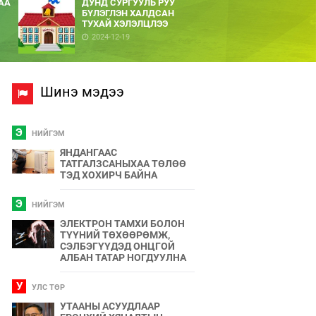
АА
ДУНД СУРГУУЛЬ РУУ
БҮЛЭГЛЭН ХАЛДСАН
ТУХАЙ ХЭЛЭЛЦЛЭЭ
2024-12-19
Шинэ мэдээ
Э
НИЙГЭМ
ЯНДАНГААС
ТАТГАЛЗСАНЫХАА ТӨЛӨӨ
ТЭД ХОХИРЧ БАЙНА
Э
НИЙГЭМ
ЭЛЕКТРОН ТАМХИ БОЛОН
ТҮҮНИЙ ТӨХӨӨРӨМЖ,
СЭЛБЭГҮҮДЭД ОНЦГОЙ
АЛБАН ТАТАР НОГДУУЛНА
У
УЛС ТӨР
УТААНЫ АСУУДЛААР