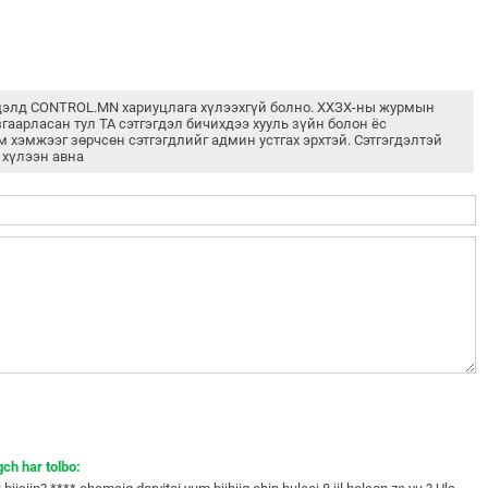
дэлд CONTROL.MN хариуцлага хүлээхгүй болно. ХХЗХ-ны журмын
згаарласан тул ТА сэтгэгдэл бичихдээ хууль зүйн болон ёс
м хэмжээг зөрчсөн сэтгэгдлийг админ устгах эрхтэй. Сэтгэгдэлтэй
 хүлээн авна
ch har tolbo: