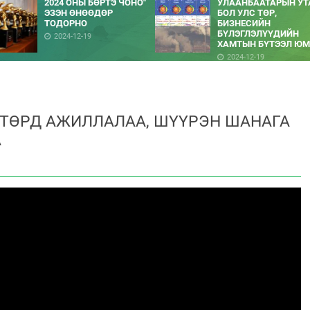
2024 ОНЫ БӨРТЭ ЧОНО"
УЛААНБААТАРЫН УТ
ЭЗЭН ӨНӨӨДӨР
БОЛ УЛС ТӨР,
ТОДОРНО
БИЗНЕСИЙН
БҮЛЭГЛЭЛҮҮДИЙН
2024-12-19
ХАМТЫН БҮТЭЭЛ ЮМ
2024-12-19
Л ТӨРД АЖИЛЛАЛАА, ШҮҮРЭН ШАНАГА
А