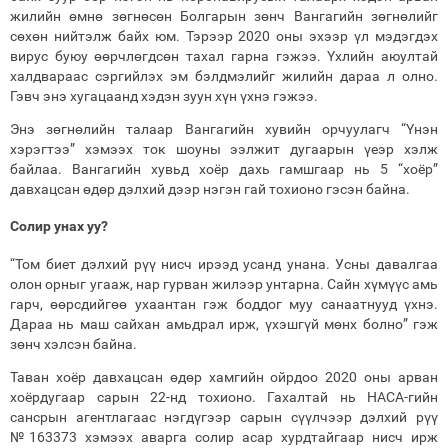
жилийн өмнө зөгнөсөн Болгарын зөнч Вангагийн зөгнөлийг
сөхөн нийтэлж байх юм. Тэрээр 2020 оны эхээр үл мэдэгдэх
вирус буюу өөрчлөгдсөн тахал гарна гэжээ. Үхлийн аюултай
халдвараас сэргийлэх эм бэлдмэлийг жилийн дараа л олно.
Гэвч энэ хугацаанд хэдэн зуун хүн үхнэ гэжээ.
Энэ зөгнөлийн талаар Вангагийн хувийн орчуулагч “Үнэн
хэрэгтээ” хэмээх ток шоуны ээлжит дугаарын үеэр хэлж
байлаа. Вангагийн хувьд хоёр дахь гамшгаар нь 5 “хоёр”
давхацсан өдөр дэлхий дээр нэгэн гай тохионо гэсэн байна.
Солир унах уу?
“Том биет дэлхий рүү нисч ирээд усанд унана. Усны давалгаа
олон орныг угааж, нар гурван жилээр унтарна. Сайн хүмүүс амь
гарч, өөрсдийгөө ухаантан гэж боддог муу санаатнууд үхнэ.
Дараа нь маш сайхан амьдрал ирж, үхэшгүй мөнх болно” гэж
зөнч хэлсэн байна.
Таван хоёр давхацсан өдөр хамгийн ойрдоо 2020 оны арван
хоёрдугаар сарын 22-нд тохионо. Гахалтай нь НАСА-гийн
сансрын агентлагаас нэгдүгээр сарын сүүлчээр дэлхий рүү
№163373 хэмээх аварга солир асар хурдтайгаар нисч ирж