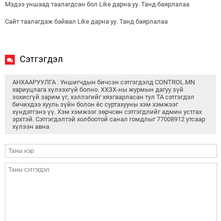
Мэдээ уншаад таалагдсан бол Like дарна уу. Танд баярлалаа
Сайт таалагдаж байвал Like дарна уу. Танд баярлалаа
Сэтгэгдэл
АНХААРУУЛГА : Уншигчдын бичсэн сэтгэгдэлд CONTROL.MN
хариуцлага хүлээхгүй болно. ХХЗХ-ны журмын дагуу зүй
зохисгүй зарим үг, хэллэгийг хязгаарласан тул ТА сэтгэгдэл
бичихдээ хууль зүйн болон ёс суртахууны хэм хэмжээг
хүндэтгэнэ үү. Хэм хэмжээг зөрчсөн сэтгэгдлийг админ устгах
эрхтэй. Сэтгэгдэлтэй холбоотой санал гомдлыг 77008912 утсаар
хүлээн авна