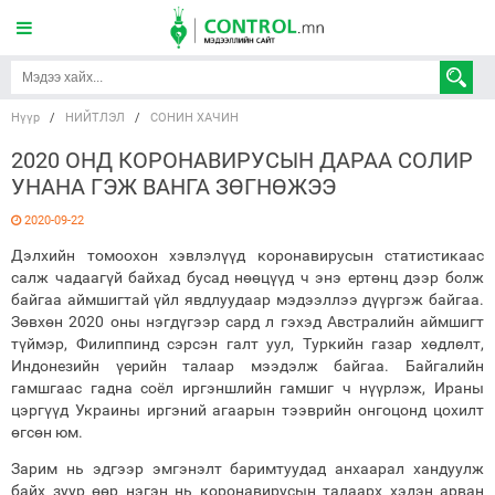
Нүүр
/
НИЙТЛЭЛ
/
СОНИН ХАЧИН
2020 ОНД КОРОНАВИРУСЫН ДАРАА СОЛИР
УНАНА ГЭЖ ВАНГА ЗӨГНӨЖЭЭ
2020-09-22
Дэлхийн томоохон хэвлэлүүд коронавирусын статистикаас
салж чадаагүй байхад бусад нөөцүүд ч энэ ертөнц дээр болж
байгаа аймшигтай үйл явдлуудаар мэдээллээ дүүргэж байгаа.
Зөвхөн 2020 оны нэгдүгээр сард л гэхэд Австралийн аймшигт
түймэр, Филиппинд сэрсэн галт уул, Туркийн газар хөдлөлт,
Индонезийн үерийн талаар мээдэлж байгаа. Байгалийн
гамшгаас гадна соёл иргэншлийн гамшиг ч нүүрлэж, Ираны
цэргүүд Украины иргэний агаарын тээврийн онгоцонд цохилт
өгсөн юм.
Зарим нь эдгээр эмгэнэлт баримтуудад анхаарал хандуулж
байх зуур өөр нэгэн нь коронавирусын талаарх хэдэн арван