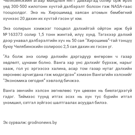
Челябинскийн агаар мандлын нягт давхаргад солир орж ирэх
үед 300-500 килотонн хүчтэй дэлбэрэлт болсон гэж NASA-гаас
тооцоолдог. Энэ нь Хирошимад хаясан атомын бөмбөгний
хүчнээс 20 дахин их хүчтэй гэсэн үг юм.
Энэ солирын хэмжээг тооцвол дэлхийтэй ойртон ирж буй
№163373 солир 1,5 тонн жинтэй, илүү хүнд. Тэгэхээр дэлхий
дээр унавал дэлбэрэлтийн хүч нь 50 сая “Хирошима”-тай тэнцүү
буюу Челябинскийн солироос 2,5 сая дахин их гэсэн үг.
“Аз болж энэ солир дэлхийн дэргэдүүр өнгөрсөн ч газар
хөдлөлт, цүнами болно. Ванга хар үнс дэлхийг бүрхэж, нарыг
хааж, гол ус эргээсээ халина, асар том газар нутаг дэлхийн
хөрснөөс арчигдана гэж мэдэгдсэн” хэмээн Вангагийн хэлснийг
“Экономика сегодня” хэвлэлд бичжээ.
Ванга зөнчийн хэлсэн зөгнөлөөс тун цөөхөн нь биелэгдээгүй
гэдэг. Тиймээс түүнд итгэх эсэх нь хүн тус бүрийн итгэл
үнэмшил, сэтгэл зүйгээс шалтгаалах асуудал билээ.
Эх сурвалж: grodnonews.by