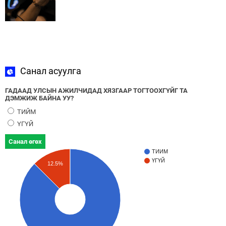
Санал асуулга
ГАДААД УЛСЫН АЖИЛЧИДАД ХЯЗГААР ТОГТООХГҮЙГ ТА
ДЭМЖИЖ БАЙНА УУ?
ТИЙМ
ҮГҮЙ
Санал өгөх
ТИЙМ
ҮГҮЙ
12.5%