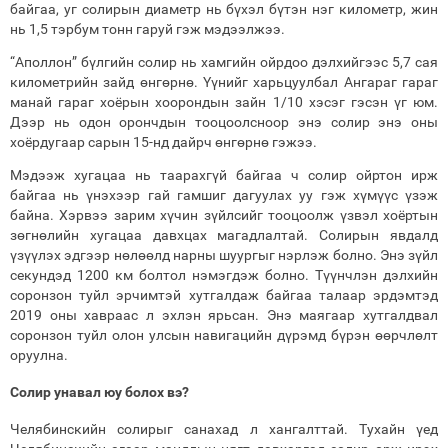
байгаа, уг солирын диаметр нь бүхэл бүтэн нэг километр, жин
нь 1,5 тэрбум тонн гаруй гэж мэдээлжээ.
“Аполлон” бүлгийн солир нь хамгийн ойрдоо дэлхийгээс 5,7 сая
километрийн зайд өнгөрнө. Үүнийг харьцуулбал Ангараг гараг
манай гараг хоёрын хоорондын зайн 1/10 хэсэг гэсэн үг юм.
Дээр нь одон орончдын тооцоолсноор энэ солир энэ оны
хоёрдугаар сарын 15-нд дайрч өнгөрнө гэжээ.
Мэдээж хугацаа нь таарахгүй байгаа ч солир ойртон ирж
байгаа нь үнэхээр гай гамшиг дагуулах уу гэж хүмүүс үзэж
байна. Хэрвээ зарим хүчин зүйлсийг тооцоолж үзвэл хоёртын
зөгнөлийн хугацаа давхцах магадлалтай. Солирын явдалд
үзүүлэх эдгээр нөлөөлд нарны шуургыг нэрлэж болно. Энэ зүйл
секундэд 1200 км болтол нэмэгдэж болно. Түүнчлэн дэлхийн
соронзон туйл эрчимтэй хутгалдаж байгаа талаар эрдэмтэд
2019 оны хавраас л эхлэн ярьсан. Энэ маягаар хутгалдвал
соронзон туйл олон улсын навигацийн дүрэмд бүрэн өөрчлөлт
оруулна.
Солир унавал юу болох вэ?
Челябинскийн солирыг санахад л хангалттай. Тухайн үед