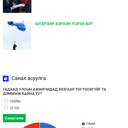
ШҮХРЭЭР ХЭРХЭН ҮСРЭХ ВЭ?
Санал асуулга
ГАДААД УЛСЫН АЖИЛЧИДАД ХЯЗГААР ТОГТООХГҮЙГ ТА
ДЭМЖИЖ БАЙНА УУ?
ТИЙМ
ҮГҮЙ
Санал өгөх
ТИЙМ