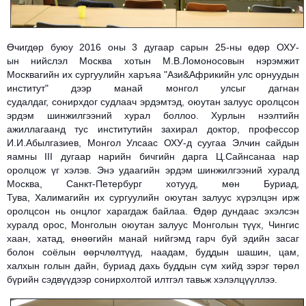
Өчигдөр буюу 2016 оны 3 дугаар сарын 25-
ны
өдөр ОХУ-
ын
нийслэл Москва хотын М.В.Ломоносовын нэрэмжит
Москвагийн их сургуулийн хар
ъ
яа "Ази&Африкийн улс орнуудын
институт" дээр манай монгол улсыг дагнан
судалдаг, сонирхдог судлаач эрдэмтэд, оюутан залуус оролцсон
эрдэм шинжилгээний хурал боллоо. Хурлын нээлтийн
ажиллагаанд тус институтийн захирал доктор, профессор
И.И.Абылгазиев, Монгол Улсаас ОХУ-д суугаа Элчин сайдын
яамны III дугаар нарийн бичгийн дарга Ц.
Сайнсанаа
нар
оролцож үг хэлэв. Энэ удаагийн эрдэм шинжилгээний хуралд
Москва, Санкт-Петербург хотууд, мөн Буриад,
Тува,
Халимагийн
их сургуулийн оюутан залуус хүрэлцэн ирж
оролцсон нь онцлог харагдаж байлаа. Өдөр дундаас эхэлсэн
хуралд орос, Монголын оюутан залуус Монголын түүх, Чингис
хаан, хатад, өнөөгийн манай нийгэмд гарч буй эдийн засаг
болон соёлын өөрчлөлтүүд, наадам, буддын шашин,
цам
,
халхын голын дайн, буриад дахь буддын сүм хийд зэрэг төрөл
бүрийн сэдвүүдээр сонирхолтой илтгэл тавьж хэлэлцүүллээ.