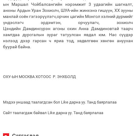
ын Маршал Чойбалсангийн нэрэмжит 3 удаагийн шагналт,
анхны Ардын Уран Зохиолч, ШУА-ийн жинхэнэ гишүүн, XX зууны
манлай соён гэгээрүүлэгч,орчин цагийн Монгол хэлний дүрмийг
үндэслэгч эрдэмтэн, орчуулагч, зохиолч
Цэндийн Дамдинсүрэн агсны охин Анна Дамдиновтай таарч
хамтдаа дурсгалын зураг татуулсан явдал юм. Нас сүүдэр
нэлээд дээр гарсан ч яриа тод, хөдөлгөөн хөнгөн ануухан
буурай байна.
ОХУ-ЫН МОСКВА ХОТООС Р. ЭНХБОЛД
Мэдээ уншаад таалагдсан бол Like дарна уу. Танд баярлалаа
Сайт таалагдаж байвал Like дарна уу. Танд баярлалаа
Сэтгэгдэл