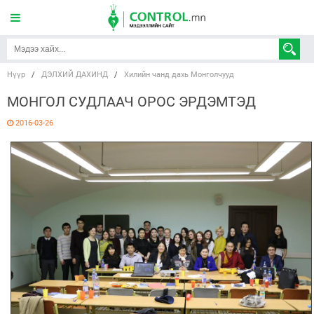
Нүүр
/
ДЭЛХИЙ ДАХИНД
/
Хилийн чанд дахь Монголчууд
МОНГОЛ СУДЛААЧ ОРОС ЭРДЭМТЭД
2016-03-26