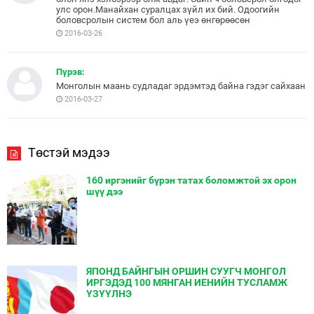
улс орон.Манайхан суралцах зүйл их бий. Одоогийн
боловсролын систем бол аль үеэ өнгөрөөсөн
2016-03-26
Пүрэв:
Монголын маань судладаг эрдэмтэд байна гэдэг сайхаан
2016-03-27
Төстэй мэдээ
160 иргэнийг бүрэн татах боломжтой эх орон
шүү дээ
ЯПОНД БАЙНГЫН ОРШИН СУУГЧ МОНГОЛ
ИРГЭДЭД 100 МЯНГАН ИЕНИЙН ТУСЛАМЖ
ҮЗҮҮЛНЭ