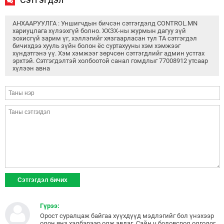
АНХААРУУЛГА : Уншигчдын бичсэн сэтгэгдэлд CONTROL.MN
хариуцлага хүлээхгүй болно. ХХЗХ-ны журмын дагуу зүй
зохисгүй зарим үг, хэллэгийг хязгаарласан тул ТА сэтгэгдэл
бичихдээ хууль зүйн болон ёс суртахууны хэм хэмжээг
хүндэтгэнэ үү. Хэм хэмжээг зөрчсөн сэтгэгдлийг админ устгах
эрхтэй. Сэтгэгдэлтэй холбоотой санал гомдлыг 77008912 утсаар
хүлээн авна
Гүрээ:
Орост суралцаж байгаа хүүхдүүд мэдлэгийг бол үнэхээр
олон янз хэлбэрээр олж авдаг. Сайн ч боловсрол олгодог