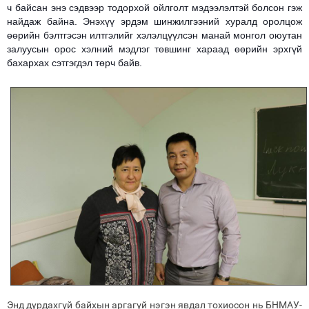
ч байсан энэ сэдвээр тодорхой ойлголт мэдээлэлтэй болсон гэж
найдаж байна. Энэхүү эрдэм шинжилгээний хуралд оролцож
өөрийн бэлтгэсэн илтгэлийг хэлэлцүүлсэн манай монгол оюутан
залуусын орос хэлний мэдлэг төвшинг хараад өөрийн эрхгүй
бахархах сэтгэгдэл төрч байв.
Энд дурдахгүй байхын аргагүй нэгэн явдал тохиосон нь БНМАУ-