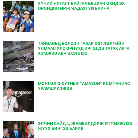
ХҮНИЙ НУТАГТ БАЙГАА БЯЦХАН ОХИД ЭХ
ОРОНДОО ИРЖ ЧАДАХГҮЙ БАЙНА
ТАЙВАНЬД БОЛСОН ГАЗАР ХӨТЛӨЛТИЙН
УЛМААС УЛС ОРНУУД ИРГЭДЭЭ ТАТАХ АРГА
ХЭМЖЭЭ АВЧ ЭХЭЛЛЭЭ
МОНГОЛ ОЮУТНЫГ ”АМАЗОН” КОМПАНИАС
УРАМШУУЛЖЭЭ
ЭЛЧИН САЙД Ц.ЖАМБАЛДОРЖ ИТГЭМЖЛЭХ
ЖУУХ БИЧГЭЭ БАРИВ