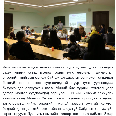
Ийм төрлийн эрдэм шинжилгээний хуралд анх удаа оролцож
үзсэн миний хувьд монгол орны түүх, өөрчлөлт шинэчлэл,
өнөөгийн нийгэмд өрнөж буй аж амьдралыг сонирхон судалдаг
багагүй тооны орос судлаачидтай нүүр тулж уулзсандаа
битүүхэндээ олзуурхаж явав. Миний бие хурлын төгсгөл үеэр
эдгээр монгол судлаачдад зориулан "НҮБ-
ын
Энхийг сахиулах
ажиллагаанд Монгол Улсын Зэвсэгт хүчний оролцоо" сэдвээр
танилцуулга хийж, өнөөгийн манай зэвсэгт хүчний хөгжил,
бидний даян дэлхийн энх тайван, аюулгүй байдлыг хангах үйл
хэрэгт оруулж буй хувь нэмрийн талаар товч яриа хийлээ. Ямар