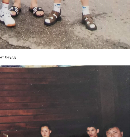
амт Сөүлд