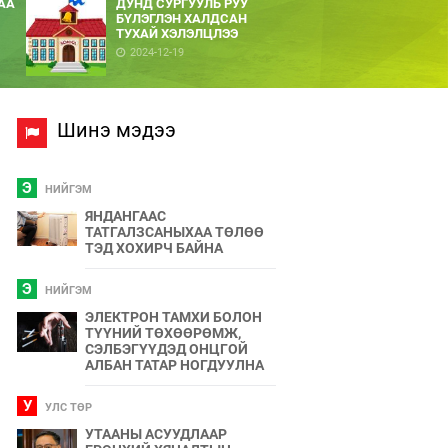
АА
ДУНД СУРГУУЛЬ РУУ
БҮЛЭГЛЭН ХАЛДСАН
ТУХАЙ ХЭЛЭЛЦЛЭЭ
2024-12-19
Шинэ мэдээ
Э
НИЙГЭМ
ЯНДАНГААС
ТАТГАЛЗСАНЫХАА ТӨЛӨӨ
ТЭД ХОХИРЧ БАЙНА
Э
НИЙГЭМ
ЭЛЕКТРОН ТАМХИ БОЛОН
ТҮҮНИЙ ТӨХӨӨРӨМЖ,
СЭЛБЭГҮҮДЭД ОНЦГОЙ
АЛБАН ТАТАР НОГДУУЛНА
У
УЛС ТӨР
УТААНЫ АСУУДЛААР