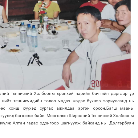
ний Теннисний Холбооны ерөнхий нарийн бичгийн даргаар үр
 нийт теннисчидийн төлөө чадах мэдэх бүхнээ зориулсанд нь
нөөс хойш хүүхэд сургах ажилдаа эргэн орсон.Багш маань
гуульд багшилж байв. Монголын Ширээний Теннисний Холбооны
лүүлж Алтан гадас одонгоор шагнуулж байсанд нь Дэлгэрбуян