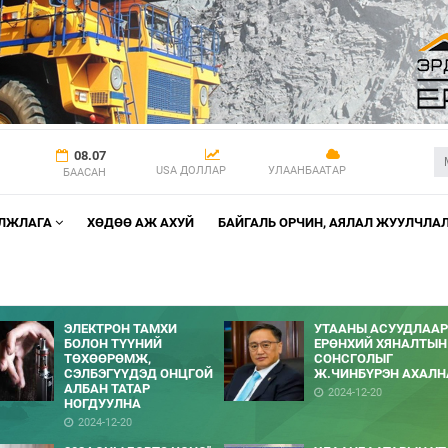
08.07
USA ДОЛЛАР
УЛААНБААТАР
БААСАН
АЛЖЛАГА
ХӨДӨӨ АЖ АХУЙ
БАЙГАЛЬ ОРЧИН, АЯЛАЛ ЖУУЛЧЛА
ЭЛЕКТРОН ТАМХИ
УТААНЫ АСУУДЛААР
БОЛОН ТҮҮНИЙ
ЕРӨНХИЙ ХЯНАЛТЫН
ТӨХӨӨРӨМЖ,
СОНСГОЛЫГ
СЭЛБЭГҮҮДЭД ОНЦГОЙ
Ж.ЧИНБҮРЭН АХАЛН
АЛБАН ТАТАР
2024-12-20
НОГДУУЛНА
2024-12-20