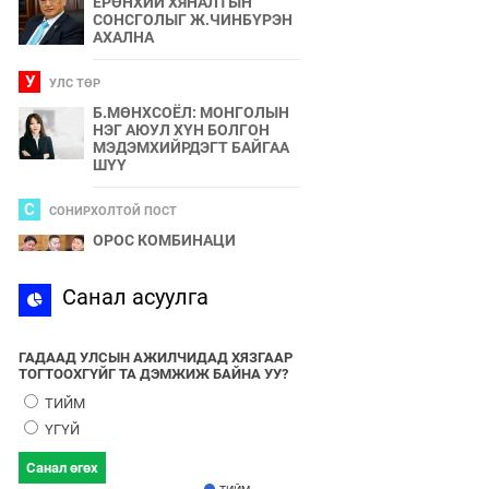
ЕРӨНХИЙ ХЯНАЛТЫН
СОНСГОЛЫГ Ж.ЧИНБҮРЭН
АХАЛНА
У
УЛС ТӨР
Б.МӨНХСОЁЛ: МОНГОЛЫН
НЭГ АЮУЛ ХҮН БОЛГОН
МЭДЭМХИЙРДЭГТ БАЙГАА
ШҮҮ
С
СОНИРХОЛТОЙ ПОСТ
ОРОС КОМБИНАЦИ
С
Санал асуулга
СПОРТ
2024 ОНЫ БӨРТЭ ЧОНО"
ЭЗЭН ӨНӨӨДӨР ТОДОРНО
ГАДААД УЛСЫН АЖИЛЧИДАД ХЯЗГААР
ТОГТООХГҮЙГ ТА ДЭМЖИЖ БАЙНА УУ?
У
УЛС ТӨР
ТИЙМ
УЛААНБААТАРЫН УТАА БОЛ
ҮГҮЙ
УЛС ТӨР, БИЗНЕСИЙН
БҮЛЭГЛЭЛҮҮДИЙН
Санал өгөх
ХАМТЫН БҮТЭЭЛ ЮМ
ТИЙМ