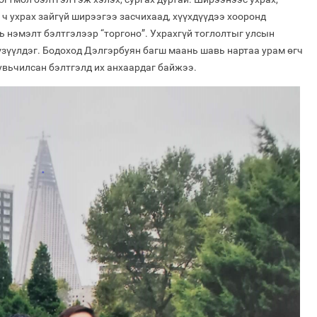
ч ухрах зайгүй ширээгээ засчихаад, хүүхдүүдээ хооронд
ь нэмэлт бэлтгэлээр “торгоно”. Ухрахгүй тоглолтыг улсын
үзүүлдэг. Бодоход Дэлгэрбуян багш маань шавь нартаа урам өгч
увьчилсан бэлтгэлд их анхаардаг байжээ.