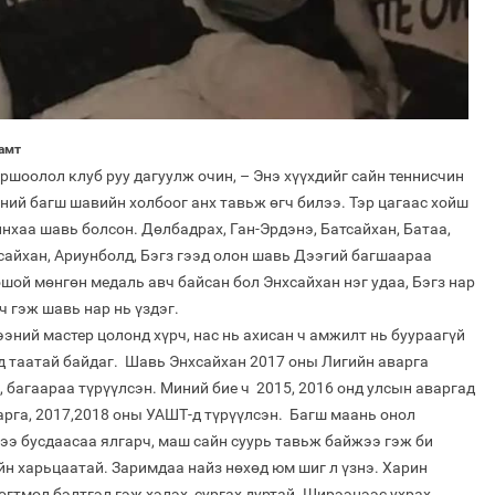
хамт
ршоолол клуб руу дагуулж очин, – Энэ хүүхдийг сайн теннисчин
ний багш шавийн холбоог анх тавьж өгч билээ. Тэр цагаас хойш
хаа шавь болсон. Дөлбадрах, Ган-Эрдэнэ, Батсайхан, Батаа,
айхан, Ариунболд, Бэгз гээд олон шавь Дээгий багшаараа
шой мөнгөн медаль авч байсан бол Энхсайхан нэг удаа, Бэгз нар
 гэж шавь нар нь үздэг.
эний мастер цолонд хүрч, нас нь ахисан ч амжилт нь буураагүй
д таатай байдаг. Шавь Энхсайхан 2017 оны Лигийн аварга
 багаараа түрүүлсэн. Миний бие ч 2015, 2016 онд улсын аваргад
рга, 2017,2018 оны УАШТ-д түрүүлсэн. Багш маань онол
э бусдаасаа ялгарч, маш сайн суурь тавьж байжээ гэж би
йн харьцаатай. Заримдаа найз нөхөд юм шиг л үзнэ. Харин
гтмол бэлтгэл гэж хэлэх, сургах дуртай. Ширээнээс ухрах,