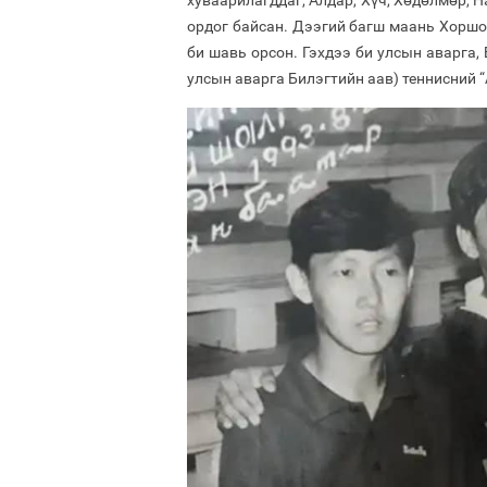
хуваарилагддаг, Алдар, Хүч, Хөдөлмөр, 
ордог байсан. Дээгий багш маань Хорш
би шавь орсон. Гэхдээ би улсын аварга,
улсын аварга Билэгтийн аав) теннисний “А