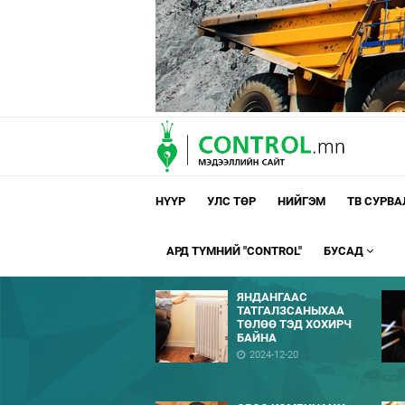
НҮҮР
УЛС ТӨР
НИЙГЭМ
ТВ СУРВ
АРД ТҮМНИЙ "CONTROL"
БУСАД
ЯНДАНГААС
ТАТГАЛЗСАНЫХАА
ТӨЛӨӨ ТЭД ХОХИРЧ
БАЙНА
2024-12-20