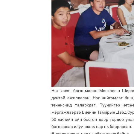
Нэг хэсэг багш маань Монголын Ширээ
дүнтэй ажилласан. Нэг нийгэмлэг биш,
теннисчид талархдаг. Түүнийгээ өгс
мэргэжлээрээ Биеийн Тамирын Дээд Сур
60 жилийн ойн босгон дээр төрдѳѳ үнэ
багшаасаа илүү шавь нар нь баярласан.
Ѳнѳѳдѳр шавь нар нь уйтгарлаж байна.