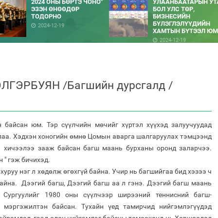
2024 ОНЫ БӨРТЭ ЧОНО"
УЛААНБААТАРЫН УТ
ЭЗЭН ӨНӨӨДӨР
БОЛ УЛС ТӨР,
ТОДОРНО
БИЗНЕСИЙН
БҮЛЭГЛЭЛҮҮДИЙН
2024-12-19
ХАМТЫН БҮТЭЭЛ ЮМ
2024-12-19
ЛГЭРБУЯН /Багшийн дурсгалд /
 байсан юм. Тэр сүүлчийн мѳчийг хүртэл хүүхэд залуучуудад
лаа. Хэдхэн хоногийн ѳмнѳ Цомын аварга шалгаруулах тэмцээнд
д хичээлээ зааж байсан багш маань бурханы оронд заларчээ.
 " гэж бичихэд.
уруу нэг л хѳдѳлж ѳгѳхгүй байна. Учир нь багшийгаа бид хэзээ ч
айна. Дээгий багш, Дээгий багш аа л гэнэ. Дээгий багш маань
Сургуулийг 1980 оны сүүлчээр ширээний теннисний багш-
ц мэргэжилтэн байсан. Тухайн үед тамирчид нийгэмлэгүүдэд