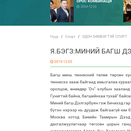
ОРОС КОМБИНАЦИ
2024-12-20
Нүүр
/
Спорт
/
ОДОН БӨМБӨГТЭЙ СПОРТ
Я.БЭГЗ:МИНИЙ БАГШ ДЭ
2019-12-05
Багш минь теннисний тѳлѳѳ тѳрсѳн хүн
теннисээ зааж байгаад амьсгалаа хураа
оролцож, ѳнѳѳдѳр 'Оч" клубын заалан
Гунигтай байна, багшийнхаа тухай" байсан
Миний багш Дэлгэрбуян гэж бичихэд гар х
бүтэн нэрээр нь дуудаж байгаагүй юм б
Москва хотод Биеийн Тамирын Дээд 
дасгалжуулагчаар төгссөн цорын ган