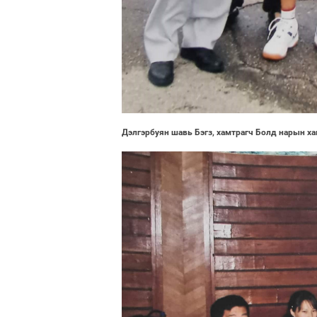
Дэлгэрбуян шавь Бэгз, хамтрагч Болд нарын х