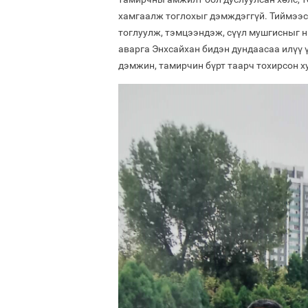
хамгаалж тоглохыг дэмждэггүй. Тиймээс 
тоглуулж, тэмцээндэж, сүүл мушгисныг н
аварга Энхсайхан бидэн дундаасаа илүү 
дэмжин, тамирчин бүрт таарч тохирсон х