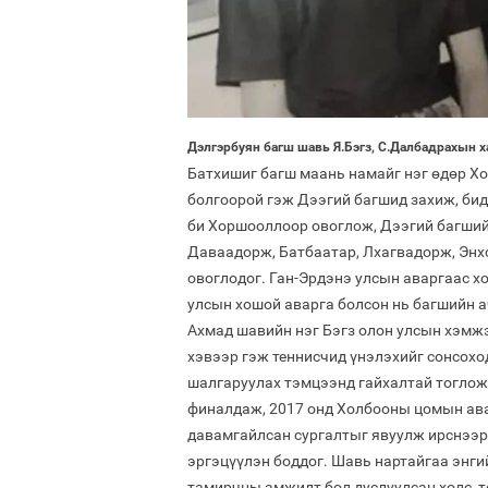
Дэлгэрбуян багш шавь Я.Бэгз, С.Далбадрахын 
Батхишиг багш маань намайг нэг өдөр Хо
болгоорой гэж Дээгий багшид захиж, бид
би Хоршооллоор овоглож, Дээгий багшийн
Даваадорж, Батбаатар, Лхагвадорж, Энхс
овоглодог. Ган-Эрдэнэ улсын аваргаас хо
улсын хошой аварга болсон нь багшийн ач
Ахмад шавийн нэг Бэгз олон улсын хэмжэ
хэвээр гэж теннисчид үнэлэхийг сонсохо
шалгаруулах тэмцээнд гайхалтай тоглож,
финалдаж, 2017 онд Холбооны цомын ава
давамгайлсан сургалтыг явуулж ирснээрэ
эргэцүүлэн боддог. Шавь нартайгаа энги
тамирчны амжилт бол дуслуулсан хөлс, то