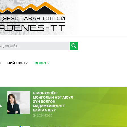
Л
НИЙТЛЭЛ
СПОРТ
Б.МӨНХСОЁЛ:
МОНГОЛЫН НЭГ АЮУЛ
ХҮН БОЛГОН
А
МЭДЭМХИЙРДЭГТ
БАЙГАА ШҮҮ
2024-12-20