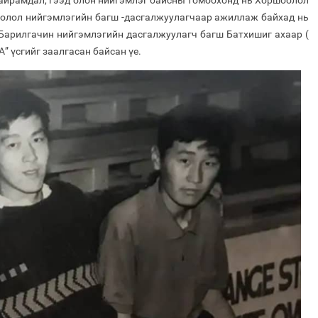
Найрамдал, гээд олон нийгэмлэг байсны томоохонд нь Хоршоолол
оолол нийгэмлэгийн багш -дасгалжуулагчаар ажиллаж байхад нь
 Барилгачин нийгэмлэгийн дасгалжуулагч багш Батхишиг ахаар (
” үсгийг заалгасан байсан үе.